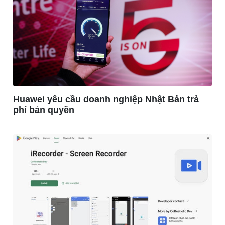
Huawei yêu cầu doanh nghiệp Nhật Bản trả
phí bản quyền
Kinh tế
Thị trường
Bất động sản
Giá vàng
Khởi nghiệp
Tiêu dùng
Tỷ giá
Chứng khoán
Giá cà phê