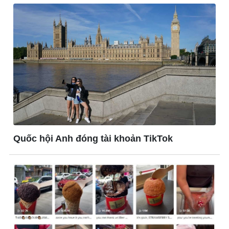
Vì cộng đồng
Quốc hội Anh đóng tài khoản TikTok
Công nghệ
Sức khỏe
Sành điệu
Dinh dưỡng - món ngon
Tin Công nghệ
Cây thuốc
Trải nghiệm
Sản phụ khoa