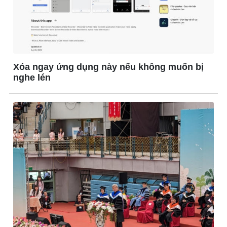
Xóa ngay ứng dụng này nếu không muốn bị
nghe lén
Pháp luật
Thể thao
Vụ án
Pickleball
Tin nóng
Bóng đá quốc tế
Tư vấn luật
Bóng đá Việt Nam
Thế giới thể thao
Lịch thi đấu bóng đá
eSports