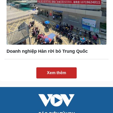
Giải trí
Du lịch
Nghệ sĩ
Tư vấn
Thời trang
Săn Tour
Sao Việt
check-in
Doanh nghiệp Hàn rời bỏ Trung Quốc
Xem thêm
Quân sự - Quốc phòng