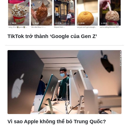
Chuyển đổi số
Nhi khoa
Nam khoa
Làm đẹp - giảm cân
Phòng mạch online
Ăn sạch sống khỏe
TikTok trở thành ‘Google của Gen Z’
Vì sao Apple không thể bỏ Trung Quốc?