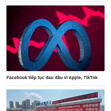
Đời sống
Văn hóa
Nhà đẹp
Sân khấu - Điện ảnh
Tình yêu - Gia đình
Văn học
Blog
Âm nhạc
Di sản
Facebook tiếp tục đau đầu vì Apple, TikTok