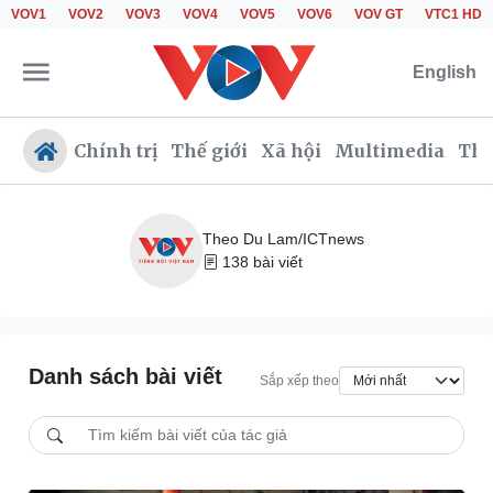
VOV1
VOV2
VOV3
VOV4
VOV5
VOV6
VOV GT
VTC1 HD
English
Chính trị
Thế giới
Xã hội
Multimedia
Thể
Theo Du Lam/ICTnews
138 bài viết
Chính trị
Xã hội
Đảng
Tin 24h
Tổ chức nhân sự
Giáo dục
Quốc hội
Dự báo thời tiết
Danh sách bài viết
Nhận diện sự thật
Dấu ấn VOV
Sắp xếp theo
Việc làm
Biển đảo