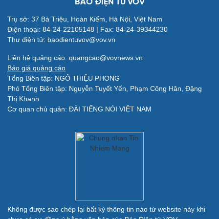
BÁO ĐIỆN TỬ VOV
Vũ khí
Việt Nam
Trụ sở: 37 Bà Triệu, Hoàn Kiếm, Hà Nội, Việt Nam
Phân tích
Điện thoại: 84-24-22105148 | Fax: 84-24-39344230
Thư điện tử: baodientuvov@vov.vn
Liên hệ quảng cáo: quangcao@vovnews.vn
Báo giá quảng cáo
Tổng Biên tập: NGÔ THIỆU PHONG
Phó Tổng Biên tập: Nguyễn Tuyết Yến, Phạm Công Hân, Đặng
Thị Khanh
Cơ quan chủ quản: ĐÀI TIẾNG NÓI VIỆT NAM
Không được sao chép lại bất kỳ thông tin nào từ website này khi