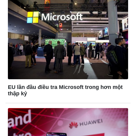
EU lần đầu điều tra Microsoft trong hơn một
Thế giới
Multimedia
thập kỷ
Quan sát
Ảnh
Cuộc sống đó đây
Video
Hồ sơ
E-Magazine
Infographic