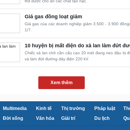
thịt được cho ăn các chất tạo nạc.
Giá gas đồng loạt giảm
Giá gas của các doanh nghiệp giảm 3.500 - 3.900 đồng
1/7.
10 huyện bị mất điện do xà lan làm đứt đ
Chiếc xà lan chở cần cẩu cao 20 mét đang neo đậu bị đ
và làm đứt đường dây điện 220 kV.
Xem thêm
Multimedia
Kinh tế
Thị trường
Pháp luật
Th
Đời sống
Văn hóa
Giải trí
Du lịch
Qu