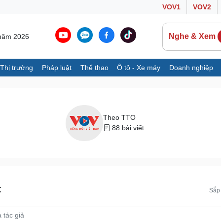
VOV1
VOV2
Nghe & Xem
 năm 2026
Thị trường
Pháp luật
Thể thao
Ô tô - Xe máy
Doanh nghiệp
Thế giới
Multimedia
K
Quan sát
Ảnh
B
Cuộc sống đó đây
Video
K
Theo TTO
Hồ sơ
E-Magazine
88 bài viết
Infographic
Ô tô - Xe máy
Doanh nghiệp
C
Ô tô
Thông tin doanh nghiệp
t
Sắp 
Xe máy
Doanh nghiệp 24h
Tư vấn
Doanh nhân
T
Vì cộng đồng
C