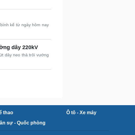
/bình kể từ ngày hôm nay
ường dây 220kV
ứt dây neo thả trôi vướng
ể thao
Ô tô - Xe máy
ân sự - Quốc phòng