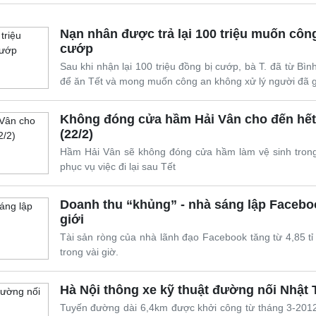
Nạn nhân được trả lại 100 triệu muốn côn
cướp
Sau khi nhận lại 100 triệu đồng bị cướp, bà T. đã từ B
Giải trí
Du lịch
Q
để ăn Tết và mong muốn công an không xử lý người đã gâ
Nghệ sĩ
Tư vấn
V
Thời trang
Săn Tour
Không đóng cửa hầm Hải Vân cho đến hế
Sao Việt
check-in
P
(22/2)
Hầm Hải Vân sẽ không đóng cửa hầm làm vệ sinh trong
phục vụ việc đi lại sau Tết
Doanh thu “khủng” - nhà sáng lập Faceboo
giới
Tài sản ròng của nhà lãnh đạo Facebook tăng từ 4,85 tỉ
trong vài giờ.
Hà Nội thông xe kỹ thuật đường nối Nhật 
Tuyến đường dài 6,4km được khởi công từ tháng 3-201