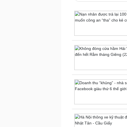
Lịch thi đấu bóng đá
eSports
Hậu trường
Đời sống
Văn hóa
Nhà đẹp
Sân khấu - Điện ảnh
Tình yêu - Gia đình
Văn học
Blog
Âm nhạc
Di sản