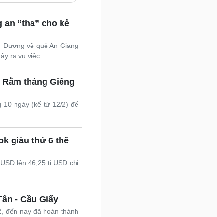
Nam khoa
Làm đẹp - giảm cân
g an “tha” cho kẻ
Phòng mạch online
Ăn sạch sống khỏe
ình Dương về quê An Giang
uân sự - Quốc phòng
y ra vụ việc.
ũ khí
Việt Nam
t Rằm tháng Giêng
hân tích
 10 ngày (kể từ 12/2) để
k giàu thứ 6 thế
 USD lên 46,25 tỉ USD chỉ
Tân - Cầu Giấy
2, đến nay đã hoàn thành