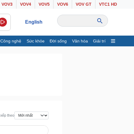
VOV3
VOV4
VOV5
VOV6
VOV GT
VTC1 HD
English
Công nghệ
Sức khỏe
Đời sống
Văn hóa
Giải trí
inh tế
Thị trường
ất động sản
Giá vàng
hởi nghiệp
Tiêu dùng
Tỷ giá
Chứng khoán
Giá cà phê
ông nghệ
Sức khỏe
Sành điệu
Dinh dưỡng - món ngon
xếp theo
Tin Công nghệ
Cây thuốc
rải nghiệm
Sản phụ khoa
huyển đổi số
Nhi khoa