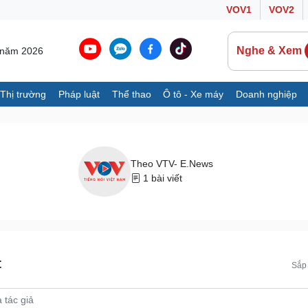
VOV1
VOV2
Nghe & Xem
8 năm 2026
Thị trường
Pháp luật
Thể thao
Ô tô - Xe máy
Doanh nghiệp
Thế giới
Multimedia
K
Quan sát
Ảnh
B
Cuộc sống đó đây
Video
K
Theo VTV- E.News
Hồ sơ
E-Magazine
1 bài viết
Infographic
Ô tô - Xe máy
Doanh nghiệp
C
Ô tô
Thông tin doanh nghiệp
t
Sắp 
Xe máy
Doanh nghiệp 24h
Tư vấn
Doanh nhân
T
Vì cộng đồng
C