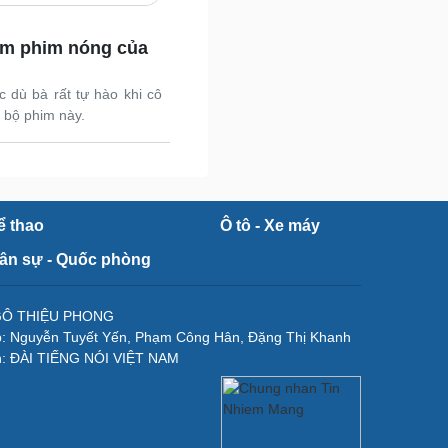
Nam khoa
Làm đẹp - giảm cân
xem phim nóng của
Phòng mạch online
Ăn sạch sống khỏe
 dù bà rất tự hào khi cô
uân sự - Quốc phòng
 bộ phim này.
ũ khí
Việt Nam
hân tích
ể thao
Ô tô - Xe máy
ân sự - Quốc phòng
NGÔ THIỆU PHONG
p: Nguyễn Tuyết Yến, Phạm Công Hân, Đặng Thị Khanh
n: ĐÀI TIẾNG NÓI VIỆT NAM