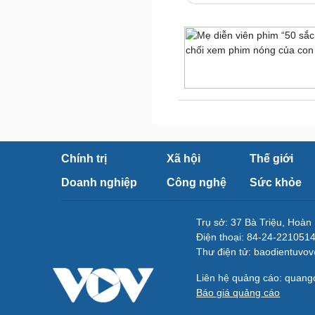
Lịch thi đấu bóng đá
eSports
Hậu trường
Đời sống
Văn hóa
Nhà đẹp
Sân khấu - Điện ảnh
Tình yêu - Gia đình
Văn học
Blog
Âm nhạc
Di sản
Chính trị
Xã hội
Thế giới
Doanh nghiệp
Công nghệ
Sức khỏe
Trụ sở: 37 Bà Triệu, Hoàn
Điện thoại: 84-24-221051
Thư điện tử: baodientuvo
Liên hệ quảng cáo: quan
Báo giá quảng cáo