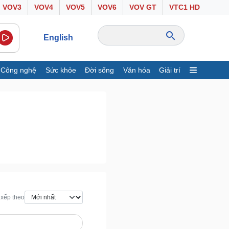
VOV3
VOV4
VOV5
VOV6
VOV GT
VTC1 HD
English
Công nghệ
Sức khỏe
Đời sống
Văn hóa
Giải trí
inh tế
Thị trường
ất động sản
Giá vàng
hởi nghiệp
Tiêu dùng
Tỷ giá
Chứng khoán
Giá cà phê
ông nghệ
Sức khỏe
Sành điệu
Dinh dưỡng - món ngon
xếp theo
Tin Công nghệ
Cây thuốc
rải nghiệm
Sản phụ khoa
huyển đổi số
Nhi khoa