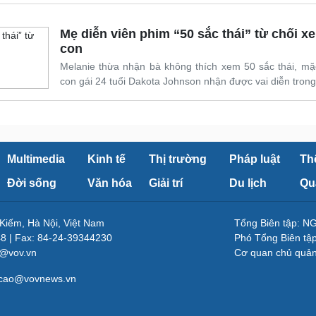
Mẹ diễn viên phim “50 sắc thái” từ chối 
con
Melanie thừa nhận bà không thích xem 50 sắc thái, mặc
Giải trí
Du lịch
Q
con gái 24 tuổi Dakota Johnson nhận được vai diễn trong
Nghệ sĩ
Tư vấn
V
Thời trang
Săn Tour
Sao Việt
check-in
P
Multimedia
Kinh tế
Thị trường
Pháp luật
Th
Đời sống
Văn hóa
Giải trí
Du lịch
Qu
 Kiếm, Hà Nội, Việt Nam
Tổng Biên tập: 
48 | Fax: 84-24-39344230
Phó Tổng Biên tậ
v@vov.vn
Cơ quan chủ quả
gcao@vovnews.vn