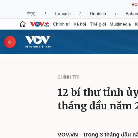
VO
中文
/
français
/
Deutsch
/
Bahas
Chính trị
Xã hội
Thế giới
Multimedia
K
Chính trị
Xã hội
Đảng
Tin 24h
CHÍNH TRỊ
Tổ chức nhân sự
Dự báo thời tiết
Quốc hội
Giáo dục
12 bí thư tỉnh ủ
Nhận diện sự thật
Dấu ấn VOV
Việc làm
tháng đầu năm 
Biển đảo
Pháp luật
Quân sự - Quốc phòng
Vụ án
Vũ khí
Tin nóng
Việt Nam
VOV.VN - Trong 3 tháng đầu nă
Tư vấn luật
Phân tích