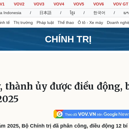
V1
VOV2
VOV3
VOV4
VOV5
VOV6
VOV GT
a Indonesia
/
日本語
/
ខ្មែរ
/
한국어
/
ພາ
inh tế
Thị trường
Pháp luật
Thể thao
Ô tô - Xe máy
Doanh nghi
CHÍNH TRỊ
Thế giới
Multimedia
K
Quan sát
Video
B
Cuộc sống đó đây
Ảnh
K
Hồ sơ
E-Magazine
y, thành ủy được điều động,
Infographic
2025
Thể thao
Ô tô - Xe máy
D
Bóng đá
Ô tô
T
Lịch thi đấu bóng đá
Xe máy
m 2025, Bộ Chính trị đã phân công, điều động 12 bí t
Thế giới thể thao
Tư vấn