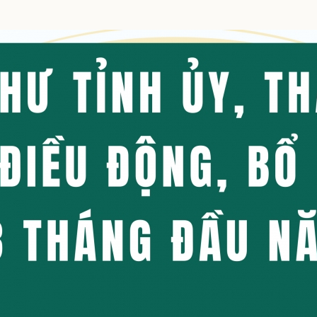
eSports
V
Hậu trường
Văn hóa
Giải trí
D
Sân khấu - Điện ảnh
Nghệ sĩ
Văn học
Thời trang
Âm nhạc
Sao Việt
c
Di sản