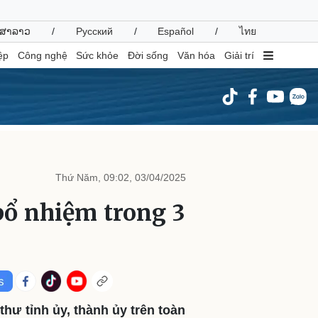
ສາລາວ
/
Русский
/
Español
/
ไทย
ệp
Công nghệ
Sức khỏe
Đời sống
Văn hóa
Giải trí
inh tế
Thị trường
ất động sản
Giá vàng
Thứ Năm, 09:02, 03/04/2025
hởi nghiệp
Tiêu dùng
Tỷ giá
 bổ nhiệm trong 3
Chứng khoán
Giá cà phê
oanh nghiệp
Công nghệ
hông tin doanh nghiệp
Sành điệu
Doanh nghiệp 24h
Tin Công nghệ
hư tỉnh ủy, thành ủy trên toàn
Doanh nhân
Trải nghiệm