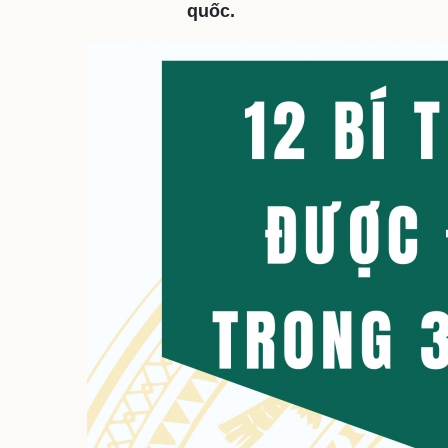
quốc.
Sức khỏe
Đời sống
Dinh dưỡng - món ngon
Nhà đẹp
Cây thuốc
Blog
Sản phụ khoa
Tình yêu - Gia đình
Nhi khoa
Nam khoa
Làm đẹp - giảm cân
Phòng mạch online
Ăn sạch sống khỏe
Cải chính