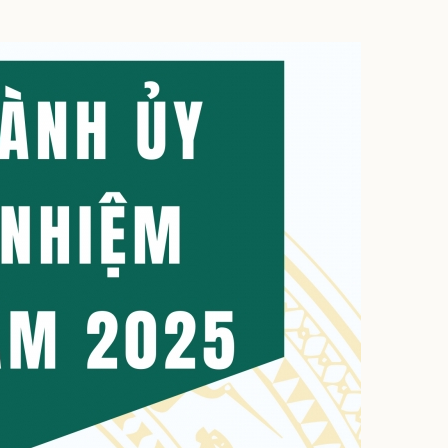
ì cộng đồng
Chuyển đổi số
u lịch
Podcast
Tư vấn
Câu chuyện thời sự
Săn Tour
Đọc truyện đêm khuya
heck-in
Cửa sổ tình yêu
Kể chuyện cho bé
Hạt giống tâm hồn