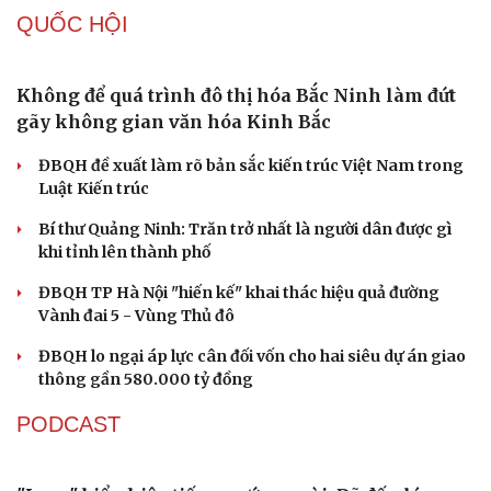
hành chính - chính trị tỉnh
Cà Mau bổ nhiệm 3 phó giám đốc sở
Bổ nhiệm 2 Thứ trưởng Bộ Ngoại giao
Đại tá Lê Hồng Giang giữ chức Phó Giám đốc Công an
Cao Bằng
Sau 1 tháng sáp nhập tổ dân phố: Công nghệ không thể
thay cán bộ đi gặp dân
QUỐC HỘI
Không để quá trình đô thị hóa Bắc Ninh làm đứt
gãy không gian văn hóa Kinh Bắc
ĐBQH đề xuất làm rõ bản sắc kiến trúc Việt Nam trong
Luật Kiến trúc
Bí thư Quảng Ninh: Trăn trở nhất là người dân được gì
khi tỉnh lên thành phố