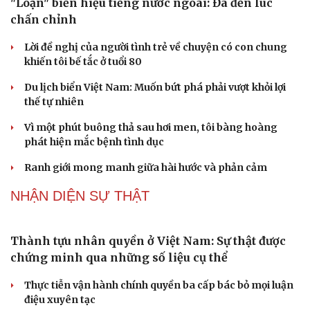
ĐBQH TP Hà Nội "hiến kế" khai thác hiệu quả đường
Vành đai 5 - Vùng Thủ đô
ĐBQH lo ngại áp lực cân đối vốn cho hai siêu dự án giao
thông gần 580.000 tỷ đồng
PODCAST
Du lịch
Podcast
Tư vấn
Câu chuyện thời sự
"Loạn" biển hiệu tiếng nước ngoài: Đã đến lúc
Săn Tour
Đọc truyện đêm khuya
chấn chỉnh
check-in
Cửa sổ tình yêu
Kể chuyện cho bé
Lời đề nghị của người tình trẻ về chuyện có con chung
Hạt giống tâm hồn
khiến tôi bế tắc ở tuổi 80
Du lịch biển Việt Nam: Muốn bứt phá phải vượt khỏi lợi
thế tự nhiên
Vì một phút buông thả sau hơi men, tôi bàng hoàng
phát hiện mắc bệnh tình dục