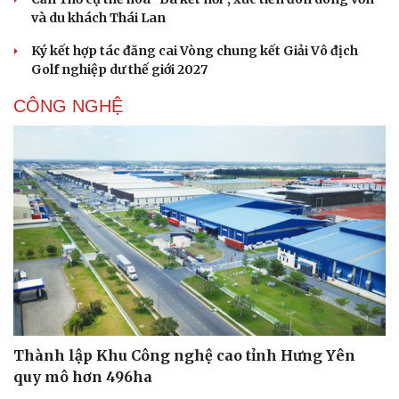
và du khách Thái Lan
Sức khỏe
Đời sống
Dinh dưỡng - món ngon
Nhà đẹp
Ký kết hợp tác đăng cai Vòng chung kết Giải Vô địch
Cây thuốc
Blog
Golf nghiệp dư thế giới 2027
Sản phụ khoa
Tình yêu - Gia đình
Nhi khoa
CÔNG NGHỆ
Nam khoa
Làm đẹp - giảm cân
Phòng mạch online
Ăn sạch sống khỏe
Thành lập Khu Công nghệ cao tỉnh Hưng Yên
quy mô hơn 496ha