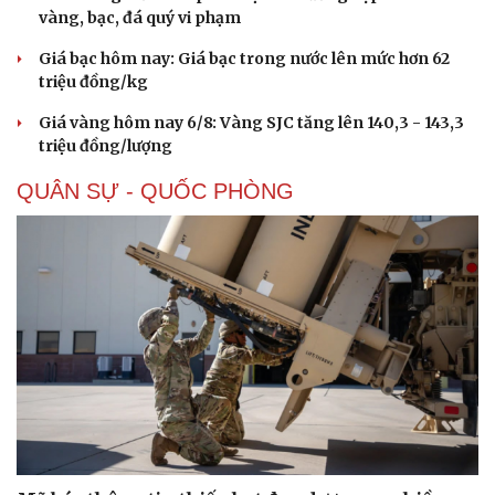
vàng, bạc, đá quý vi phạm
eSports
Hậu trường
Giá bạc hôm nay: Giá bạc trong nước lên mức hơn 62
triệu đồng/kg
Giá vàng hôm nay 6/8: Vàng SJC tăng lên 140,3 - 143,3
triệu đồng/lượng
QUÂN SỰ - QUỐC PHÒNG