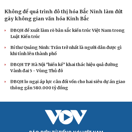
Bộ Chính trị: Giải thể hội quần chúng hoạt động kém
hiệu quả, không đúng tôn chỉ
Quy định số 207: Siết trách nhiệm đảng viên khi sử dụng
mạng xã hội
Thành Lập Ban Chỉ đạo TW về tổng kết thực tiễn,
nghiên cứu sửa Điều lệ Đảng
QUỐC HỘI
Không để quá trình đô thị hóa Bắc Ninh làm đứt
gãy không gian văn hóa Kinh Bắc
ĐBQH đề xuất làm rõ bản sắc kiến trúc Việt Nam trong
Luật Kiến trúc
Bí thư Quảng Ninh: Trăn trở nhất là người dân được gì
khi tỉnh lên thành phố
ĐBQH TP Hà Nội "hiến kế" khai thác hiệu quả đường