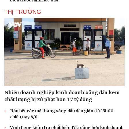
biên trước năm học mới
THỊ TRƯỜNG
Nhiều doanh nghiệp kinh doanh xăng dầu kém
chất lượng bị xử phạt hơn 1,7 tỷ đồng
Thể thao
Ô tô - Xe máy
Hầu hết các mặt hàng xăng dầu đều giảm từ 15h00
Bóng đá
Ô tô
chiều nay 6/8
Lịch thi đấu bóng đá
Xe máy
Vĩnh Long kiểm tra phát hiện 17 trường hợp kinh doanh
Thế giới thể thao
Tư vấn