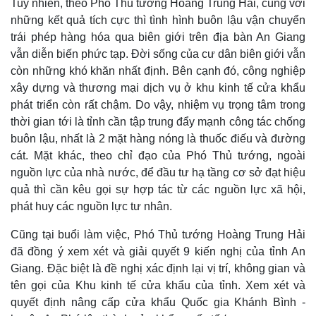
Tuy nhiên, theo Phó Thủ tướng Hoàng Trung Hải, cùng với
những kết quả tích cực thì tình hình buôn lậu vận chuyển
trái phép hàng hóa qua biên giới trên địa bàn An Giang
vẫn diễn biến phức tạp. Đời sống của cư dân biên giới vẫn
còn những khó khăn nhất định. Bên cạnh đó, công nghiệp
xây dựng và thương mại dịch vụ ở khu kinh tế cửa khẩu
phát triển còn rất chậm. Do vậy, nhiệm vụ trọng tâm trong
thời gian tới là tỉnh cần tập trung đẩy mạnh công tác chống
buôn lậu, nhất là 2 mặt hàng nóng là thuốc điếu và đường
cát. Mặt khác, theo chỉ đạo của Phó Thủ tướng, ngoài
nguồn lực của nhà nước, để đầu tư hạ tầng cơ sở đạt hiệu
Thế giới
Multimedia
quả thì cần kêu gọi sự hợp tác từ các nguồn lực xã hội,
phát huy các nguồn lực tư nhân.
Quan sát
Video
Cuộc sống đó đây
Ảnh
Cũng tại buổi làm việc, Phó Thủ tướng Hoàng Trung Hải
Hồ sơ
E-Magazine
đã đồng ý xem xét và giải quyết 9 kiến nghị của tỉnh An
Infographic
Giang. Đặc biệt là đề nghị xác định lại vị trí, không gian và
tên gọi của Khu kinh tế cửa khẩu của tỉnh. Xem xét và
quyết định nâng cấp cửa khẩu Quốc gia Khánh Bình -