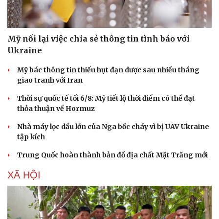
Mỹ nối lại việc chia sẻ thông tin tình báo với
Ukraine
Mỹ bác thông tin thiếu hụt đạn dược sau nhiều tháng
giao tranh với Iran
Thời sự quốc tế tối 6/8: Mỹ tiết lộ thời điểm có thể đạt
thỏa thuận về Hormuz
Nhà máy lọc dầu lớn của Nga bốc cháy vì bị UAV Ukraine
tập kích
Trung Quốc hoàn thành bản đồ địa chất Mặt Trăng mới
XÃ HỘI
Pháp luật
Quân sự - Quốc phòng
Vụ án
Vũ khí
Tin nóng
Việt Nam
Tư vấn luật
Phân tích