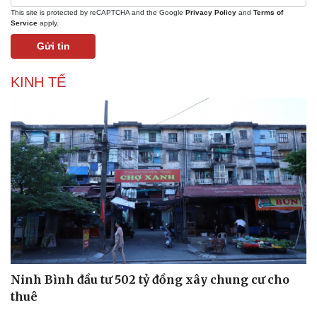
This site is protected by reCAPTCHA and the Google
Privacy Policy
and
Terms of
Service
apply.
Gửi tin
KINH TẾ
Kinh tế
Thị trường
Bất động sản
Giá vàng
Khởi nghiệp
Tiêu dùng
Tỷ giá
Chứng khoán
Ninh Bình đầu tư 502 tỷ đồng xây chung cư cho
Giá cà phê
thuê