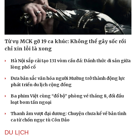
Thông tin doanh nghiệp
Sành điệu
Doanh nghiệp 24h
Tin Công nghệ
Doanh nhân
Trải nghiệm
Vì cộng đồng
Chuyển đổi số
Từ vụ MCK gỡ 19 ca khúc: Không thể gây sốc rồi
chỉ xin lỗi là xong
Hà Nội sắp cải tạo 131 vòm cầu đá: Đánh thức di sản giữa
lòng phố cổ
Đưa bản sắc văn hóa người Mường trở thành động lực
phát triển du lịch cộng đồng
Ba phim Việt cùng “đổ bộ” phòng vé tháng 8, đối đầu
loạt bom tấn ngoại
Thanh âm vượt đại dương: Chuyện chưa kể về bản tình
ca từ chốn ngục tù Côn Đảo
DU LỊCH