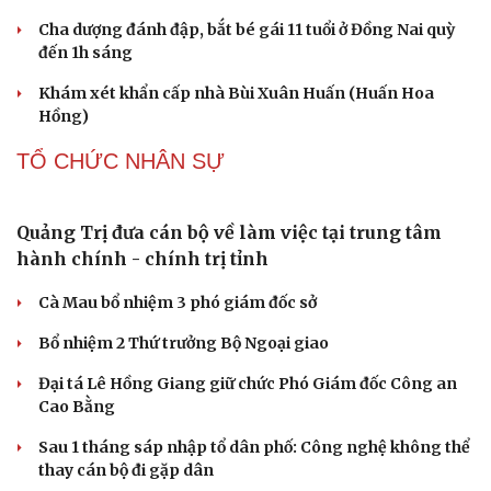
Bàn giao nhóm đối tượng bị Interpol truy nã đỏ,
lừa đảo hơn 327 tỷ đồng
Bắt giữ người phụ nữ giả danh công an lừa đảo "chạy
Văn hóa
Giải trí
án" 400 triệu đồng
Sân khấu - Điện ảnh
Nghệ sĩ
Tạm giữ hình sự người đàn ông đạp ngã chồng cũ của
Văn học
Thời trang
bạn gái giữa đường
Âm nhạc
Sao Việt
Di sản
Cha dượng đánh đập, bắt bé gái 11 tuổi ở Đồng Nai quỳ
đến 1h sáng
Khám xét khẩn cấp nhà Bùi Xuân Huấn (Huấn Hoa
Hồng)
TỔ CHỨC NHÂN SỰ
Quảng Trị đưa cán bộ về làm việc tại trung tâm