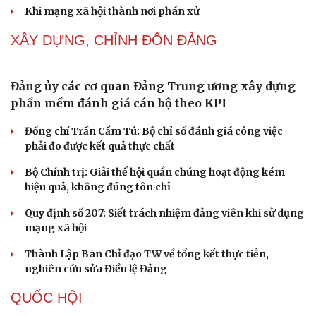
Thành tựu nhân quyền ở Việt Nam: Sự thật được
chứng minh qua những số liệu cụ thể
Thực tiễn vận hành chính quyền ba cấp bác bỏ mọi luận
điệu xuyên tạc
Thủ đoạn xuyên tạc mới trên không gian mạng thời AI
Tự cảnh giác trước tâm lý đám đông khi dùng mạng xã
hội
Khi mạng xã hội thành nơi phán xử
Cải chính
XÂY DỰNG, CHỈNH ĐỐN ĐẢNG
Đảng ủy các cơ quan Đảng Trung ương xây dựng
phần mềm đánh giá cán bộ theo KPI
Đồng chí Trần Cẩm Tú: Bộ chỉ số đánh giá công việc
phải đo được kết quả thực chất