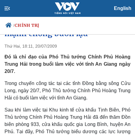
English
An Giang cần tập trung đẩy
CHÍNH TRỊ
/
mạnh chống buôn lậu
Thứ Hai, 18:11, 20/07/2009
Đó là chỉ đạo của Phó Thủ tướng Chính Phủ Hoàng
Chính trị
Xã hội
Trung Hải trong buổi làm việc với tỉnh An Giang ngày
Đảng
Tin 24h
20/7.
Tổ chức nhân sự
Dự báo thời tiết
Quốc hội
Giáo dục
Trong chuyến công tác tại các tỉnh Đồng bằng sông Cửu
Nhận diện sự thật
Dấu ấn VOV
Việc làm
Long, ngày 20/7, Phó Thủ tướng Chính Phủ Hoàng Trung
Biển đảo
Hải có buổi làm việc với tỉnh An Giang.
Sau khi làm việc tại Khu kinh tế cửa khẩu Tịnh Biên, Phó
Thủ tướng Chính Phủ Hoàng Trung Hải đã đến thăm Đồn
biên phòng 933, cửa khẩu quốc gia Long Bình, huyện An
Phú. Tại đây, Phó Thủ tướng biểu dương các lực lượng