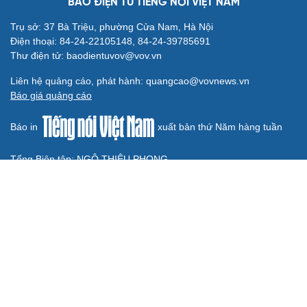
Vành đai 5 - Vùng Thủ đô
ĐBQH lo ngại áp lực cân đối vốn cho hai siêu dự án giao
thông gần 580.000 tỷ đồng
BÁO ĐIỆN TỬ TIẾNG NÓI VIỆT NAM
Trụ sở: 37 Bà Triệu, phường Cửa Nam, Hà Nội
Điện thoại: 84-24-22105148, 84-24-39785691
Thư điện tử: baodientuvov@vov.vn
Liên hệ quảng cáo, phát hành: quangcao@vovnews.vn
Báo giá quảng cáo
Báo in
xuất bản thứ Năm hàng tuần
Tổng Biên tập: NGÔ THIỆU PHONG