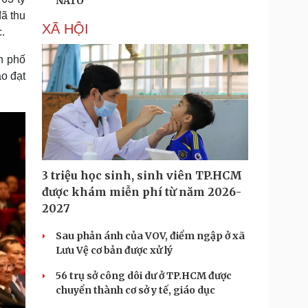
NATO
ã thu
XÃ HỘI
.
h phố
ạo đạt
3 triệu học sinh, sinh viên TP.HCM
được khám miễn phí từ năm 2026-
2027
Sau phản ánh của VOV, điểm ngập ở xã
Lưu Vệ cơ bản được xử lý
56 trụ sở công dôi dư ở TP.HCM được
chuyển thành cơ sở y tế, giáo dục