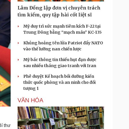
Lâm Đồng lập đơn vị chuyên trách
tìm kiếm, quy tập hài cốt liệt sĩ
Mỹ duy trì sức mạnh tiêm kích F-22 tại
Trung Đông bằng “mạch máu” KC-135
Khủng hoảng tên lửa Patriot đẩy NATO
vào thế lưỡng nan chiến lược
Mỹ bác thông tin thiếu hụt đạn dược
sau nhiều tháng giao tranh với Iran
Phê duyệt Kế hoạch bồi dưỡng kiến
thức quốc phòng và an ninh cho đối
tượng 1
VĂN HÓA
Bí thư