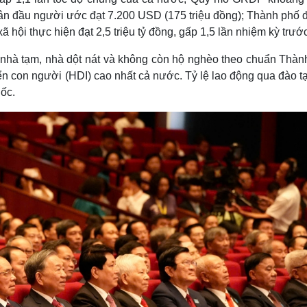
n đầu người ước đạt 7.200 USD (175 triệu đồng); Thành phố đ
 hội thực hiện đạt 2,5 triệu tỷ đồng, gấp 1,5 lần nhiệm kỳ trước
a nhà tạm, nhà dột nát và không còn hộ nghèo theo chuẩn Thàn
ển con người (HDI) cao nhất cả nước. Tỷ lệ lao động qua đào t
ốc.