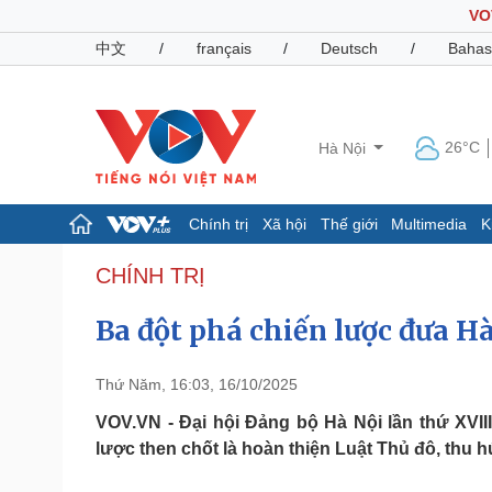
VO
中文
/
français
/
Deutsch
/
Bahas
26°C
Hà Nội
Chính trị
Xã hội
Thế giới
Multimedia
K
Chính trị
Xã hội
CHÍNH TRỊ
Đảng
Tin 24h
Ba đột phá chiến lược đưa H
Tổ chức nhân sự
Dự báo thời tiết
Quốc hội
Giáo dục
Nhận diện sự thật
Dấu ấn VOV
Thứ Năm, 16:03, 16/10/2025
Việc làm
Biển đảo
VOV.VN - Đại hội Đảng bộ Hà Nội lần thứ XVIII
lược then chốt là hoàn thiện Luật Thủ đô, thu hú
Pháp luật
Quân sự - Quốc phòng
Vụ án
Vũ khí