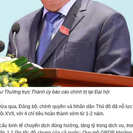
Thường trực Thành ủy báo cáo chính trị tại Đại hội
vừa qua, Đảng bộ, chính quyền và Nhân dân Thủ đô đã nỗ lực
ội XVII, với 4 chỉ tiêu hoàn thành sớm từ 1-2 năm.
 cấu kinh tế chuyển dịch đúng hướng, tăng tỷ trọng dịch vụ, tr
gấp 1,1 lần tốc độ chung của cả nước; Quy mô GRDP khoảng 