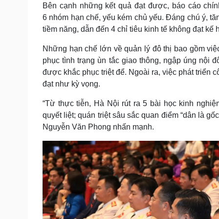
Bên cạnh những kết quả đạt được, báo cáo chính
6 nhóm hạn chế, yếu kém chủ yếu. Đáng chú ý, tăn
tiềm năng, dẫn đến 4 chỉ tiêu kinh tế không đạt kế 
Những hạn chế lớn về quản lý đô thị bao gồm việ
phục tình trạng ùn tắc giao thông, ngập úng nội
được khắc phục triệt để. Ngoài ra, việc phát triể
đạt như kỳ vọng.
“Từ thực tiễn, Hà Nội rút ra 5 bài học kinh ngh
quyết liệt; quán triệt sâu sắc quan điểm “dân là gốc
Nguyễn Văn Phong nhấn mạnh.