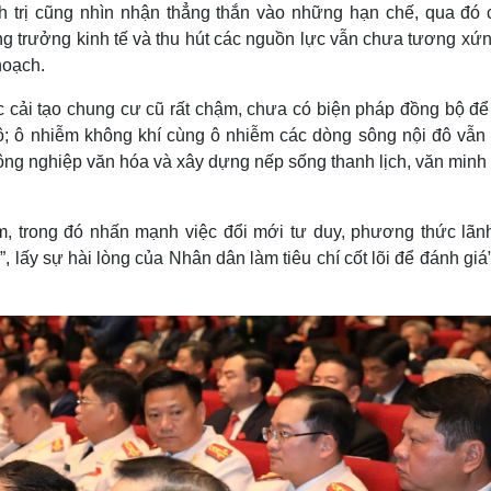
 trị cũng nhìn nhận thẳng thắn vào những hạn chế, qua đó c
g trưởng kinh tế và thu hút các nguồn lực vẫn chưa tương xứn
hoạch.
c cải tạo chung cư cũ rất chậm, chưa có biện pháp đồng bộ để
 đô; ô nhiễm không khí cùng ô nhiễm các dòng sông nội đô vẫn
n công nghiệp văn hóa và xây dựng nếp sống thanh lịch, văn min
iệm, trong đó nhấn mạnh việc đổi mới tư duy, phương thức lãn
”, lấy sự hài lòng của Nhân dân làm tiêu chí cốt lõi để đánh giá