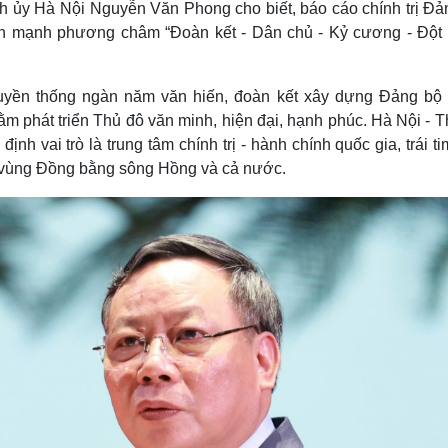
nh ủy Hà Nội Nguyễn Văn Phong cho biết, báo cáo chính trị Đả
Lịch thi đấu bóng đá
Xe máy
ấn mạnh phương châm “Đoàn kết - Dân chủ - Kỷ cương - Đột 
Thế giới thể thao
Tư vấn
eSports
V
Hậu trường
ruyền thống ngàn năm văn hiến, đoàn kết xây dựng Đảng bộ
Văn hóa
Giải trí
D
m phát triển Thủ đô văn minh, hiện đại, hạnh phúc. Hà Nội - 
Sân khấu - Điện ảnh
Nghệ sĩ
nh vai trò là trung tâm chính trị - hành chính quốc gia, trái t
Văn học
Thời trang
ủa vùng Đồng bằng sông Hồng và cả nước.
Âm nhạc
Sao Việt
c
Di sản