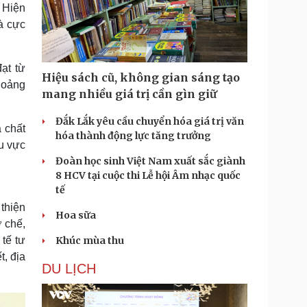
 Hiện
là cực
ạt từ
Hiệu sách cũ, không gian sáng tạo
hoảng
mang nhiều giá trị cần gìn giữ
Đắk Lắk yêu cầu chuyển hóa giá trị văn
 chất
hóa thành động lực tăng trưởng
hu vực
Đoàn học sinh Việt Nam xuất sắc giành
8 HCV tại cuộc thi Lễ hội Âm nhạc quốc
tế
 thiện
Hoa sữa
ơ chế,
 tế tư
Khúc mùa thu
, địa
DU LỊCH