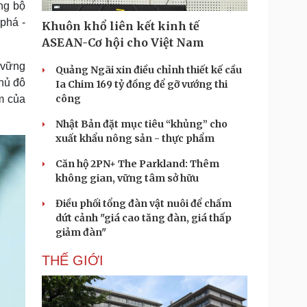
ng bộ
Doanh nghiệp 24h
Tin Công nghệ
phá -
Doanh nhân
Trải nghiệm
Khuôn khổ liên kết kinh tế
ì cộng đồng
Chuyển đổi số
ASEAN-Cơ hội cho Việt Nam
 vững
Quảng Ngãi xin điều chỉnh thiết kế cầu
u lịch
Podcast
Thủ đô
Ia Chim 169 tỷ đồng để gỡ vướng thi
Tư vấn
Câu chuyện thời sự
công
im của
Săn Tour
Đọc truyện đêm khuya
heck-in
Cửa sổ tình yêu
Nhật Bản đặt mục tiêu “khủng” cho
Kể chuyện cho bé
xuất khẩu nông sản - thực phẩm
Hạt giống tâm hồn
Căn hộ 2PN+ The Parkland: Thêm
không gian, vững tâm sở hữu
Điều phối tổng đàn vật nuôi để chấm
dứt cảnh "giá cao tăng đàn, giá thấp
giảm đàn"
THẾ GIỚI