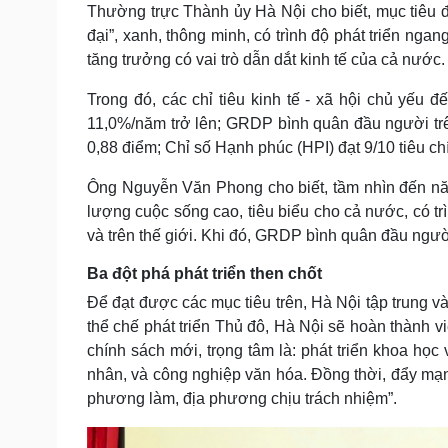
Thường trực Thành ủy Hà Nội cho biết, mục tiêu 
đại”, xanh, thông minh, có trình độ phát triển nga
tăng trưởng có vai trò dẫn dắt kinh tế của cả nước.
Trong đó, các chỉ tiêu kinh tế - xã hội chủ yế
11,0%/năm trở lên; GRDP bình quân đầu người trê
0,88 điểm; Chỉ số Hạnh phúc (HPI) đạt 9/10 tiêu chí
Ông Nguyễn Văn Phong cho biết, tầm nhìn đến năm
lượng cuộc sống cao, tiêu biểu cho cả nước, có tr
và trên thế giới. Khi đó, GRDP bình quân đầu ngườ
Ba đột phá phát triển then chốt
Để đạt được các mục tiêu trên, Hà Nội tập trung và
thể chế phát triển Thủ đô, Hà Nội sẽ hoàn thành vi
chính sách mới, trọng tâm là: phát triển khoa học 
nhân, và công nghiệp văn hóa. Đồng thời, đẩy m
phương làm, địa phương chịu trách nhiệm”.