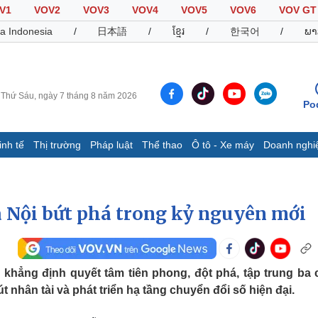
V1
VOV2
VOV3
VOV4
VOV5
VOV6
VOV GT
a Indonesia
/
日本語
/
ខ្មែរ
/
한국어
/
ພາ
Thứ Sáu, ngày 7 tháng 8 năm 2026
Po
inh tế
Thị trường
Pháp luật
Thể thao
Ô tô - Xe máy
Doanh nghi
Thế giới
Multimedia
K
Quan sát
Video
B
à Nội bứt phá trong kỷ nguyên mới
Cuộc sống đó đây
Ảnh
K
Hồ sơ
E-Magazine
Infographic
 khẳng định quyết tâm tiên phong, đột phá, tập trung ba 
t nhân tài và phát triển hạ tầng chuyển đổi số hiện đại.
Thể thao
Ô tô - Xe máy
D
Bóng đá
Ô tô
T