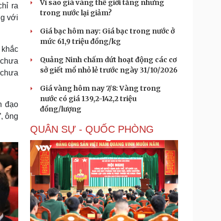
Vì sao giá vàng thế giới tăng nhưng
hỉ ra
trong nước lại giảm?
g với
Giá bạc hôm nay: Giá bạc trong nước ở
mức 61,9 triệu đồng/kg
 khắc
Quảng Ninh chấm dứt hoạt động các cơ
 chưa
sở giết mổ nhỏ lẻ trước ngày 31/10/2026
h chưa
Giá vàng hôm nay 7/8: Vàng trong
nước có giá 139,2-142,2 triệu
h đạo
đồng/lượng
”, ông
QUÂN SỰ - QUỐC PHÒNG