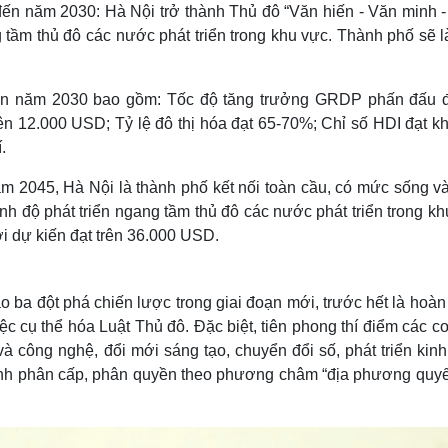
đến năm 2030: Hà Nội trở thành Thủ đô “Văn hiến - Văn minh -
ng tầm thủ đô các nước phát triển trong khu vực. Thành phố sẽ 
u đến năm 2030 bao gồm: Tốc độ tăng trưởng GRDP phấn đấu đ
n 12.000 USD; Tỷ lệ đô thị hóa đạt 65-70%; Chỉ số HDI đạt k
.
 2045, Hà Nội là thành phố kết nối toàn cầu, có mức sống và
ình độ phát triển ngang tầm thủ đô các nước phát triển trong k
i dự kiến đạt trên 36.000 USD.
o ba đột phá chiến lược trong giai đoạn mới, trước hết là hoàn
ệc cụ thể hóa Luật Thủ đô. Đặc biệt, tiên phong thí điểm các c
và công nghệ, đổi mới sáng tạo, chuyển đổi số, phát triển kinh
ạnh phân cấp, phân quyền theo phương châm “địa phương quyết