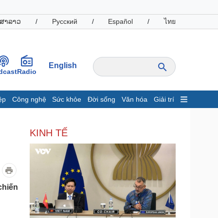
ສາລາວ
/
Русский
/
Español
/
ไทย
English
dcast
Radio
ệp
Công nghệ
Sức khỏe
Đời sống
Văn hóa
Giải trí
inh tế
Thị trường
KINH TẾ
ất động sản
Giá vàng
hởi nghiệp
Tiêu dùng
Tỷ giá
Chứng khoán
Giá cà phê
chiến
oanh nghiệp
Công nghệ
hông tin doanh nghiệp
Sành điệu