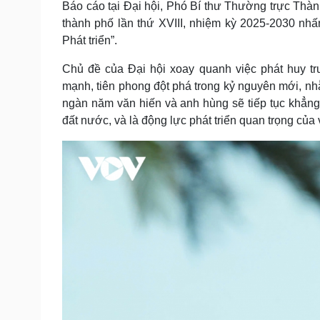
Báo cáo tại Đại hội, Phó Bí thư Thường trực Thà
Tin nóng
Việt Nam
thành phố lần thứ XVIII, nhiệm kỳ 2025-2030 nh
Tư vấn luật
Phân tích
Phát triển”.
Chủ đề của Đại hội xoay quanh việc phát huy t
Sức khỏe
Đời sống
mạnh, tiên phong đột phá trong kỷ nguyên mới, nhằ
Dinh dưỡng - món ngon
Nhà đẹp
ngàn năm văn hiến và anh hùng sẽ tiếp tục khẳng đị
Cây thuốc
Blog
đất nước, và là động lực phát triển quan trọng c
Sản phụ khoa
Tình yêu - Gia đình
Nhi khoa
Nam khoa
Làm đẹp - giảm cân
Phòng mạch online
Ăn sạch sống khỏe
Cải chính