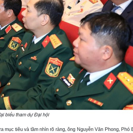
ại biểu tham dự Đại hội
 ra mục tiêu và tầm nhìn rõ ràng, ông Nguyễn Văn Phong, Phó 