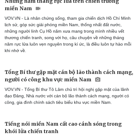
Những năm tháng rực lửa trên chiến trường
Săn Tour
Đọc truyện đêm khuya
check-in
Cửa sổ tình yêu
miền Nam
Kể chuyện cho bé
VOV.VN - Là nhân chứng sống, tham gia chiến dịch Hồ Chí Minh
Hạt giống tâm hồn
lịch sử, góp sức giải phóng miền Nam, thống nhất đất nước,
những người lính Cụ Hồ năm xưa mang trong mình nhiều vết
thương chiến tranh, song với họ, câu chuyện về những tháng
năm rực lửa luôn vẹn nguyên trong kí ức, là điều luôn tự hào mỗi
khi nhớ về.
Tổng Bí thư gặp mặt cán bộ lão thành cách mạng,
người có công khu vực miền Nam
VOV.VN - Tổng Bí thư Tô Lâm chủ trì hội nghị gặp mặt của lãnh
đạo Đảng, Nhà nước với cán bộ lão thành cách mạng, người có
công, gia đình chính sách tiêu biểu khu vực miền Nam.
Tiếng nói miền Nam cất cao cánh sóng trong
khói lửa chiến tranh