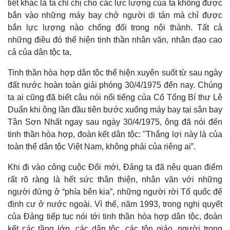
tiết khác là ta chỉ chị cho các lực lượng của ta không được
bắn vào những máy bay chở người di tản mà chỉ được
bắn lực lượng nào chống đối trong nội thành. Tất cả
những điều đó thể hiện tinh thần nhân văn, nhân đạo cao
cả của dân tộc ta.
Tinh thần hòa hợp dân tộc thể hiện xuyên suốt từ sau ngày
đất nước hoàn toàn giải phóng 30/4/1975 đến nay. Chúng
ta ai cũng đã biết câu nói nổi tiếng của Cố Tổng Bí thư Lê
Duẩn khi ông lần đầu tiên bước xuống máy bay tại sân bay
Tân Sơn Nhất ngay sau ngày 30/4/1975, ông đã nói đến
Kinh tế
Thị trường
tinh thần hòa hợp, đoàn kết dân tộc: "Thắng lợi này là của
Bất động sản
Giá vàng
toàn thể dân tộc Việt Nam, không phải của riêng ai”.
Khởi nghiệp
Tiêu dùng
Tỷ giá
Khi đi vào công cuộc Đổi mới, Đảng ta đã nêu quan điểm
Chứng khoán
rất rõ ràng là hết sức thân thiện, nhân văn với những
Giá cà phê
người đứng ở “phía bên kia”, những người rời Tổ quốc để
định cư ở nước ngoài. Vì thế, năm 1993, trong nghị quyết
của Đảng tiếp tục nói tới tinh thần hòa hợp dân tộc, đoàn
kết các tầng lớp, các dân tộc, các tôn giáo, người trong