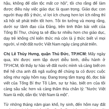
Phòng mạch online
hậu, không để dân tộc mất cơ hội”, tôi cho rằng để làm
Ăn sạch sống khỏe
được điều này việc giáo dục là quan trọng. Giáo dục con
người thay đổi ý thức, vì lợi ích chung hơn lợi ích riêng thì
xã hội sẽ phát triển tốt hơn. Tôi tin tưởng và mong rằng,
dưới sự lãnh đạo của Đảng, trên tinh thần bài viết của
Tổng Bí Thư, chúng ta sẽ đầu tư nhiều hơn cho giáo dục,
dạy trẻ không chỉ kiến thức mà còn là ý thức biết vì mọi
người, vì một đất nước Việt Nam ngày càng phát triển.
Chị Lê Thùy Hưng, quận Thủ Đức, TP.HCM:
Mấy ngày
qua, khi được xem tập dượt diễu binh, diễu hành ở
TP.HCM, tôi thấy tự hào về đất nước mình và càng biết ơn
thế hệ cha anh đã ngã xuống để chúng ta có được cuộc
sống như ngày hôm nay. Đang trong tâm trạng đó, đọc bài
viết của Tổng Bí thư Tô Lâm, sự tự hào, biết ơn của tôi
càng sâu sắc hơn và càng thấm thía chân lý: "Nước Việt
Nam là một, dân tộc Việt Nam là một".
Từ những tháng năm gian khổ, hy sinh, đến hôm nay đất