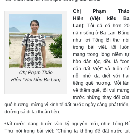
Chị Phạm Thảo
Hiền (Việt kiều Ba
Lan):
Tôi đã có hơn 20
năm sống ở Ba Lan. Đúng
như lời Tổng Bí thư nói
trong bài viết, tôi luôn
mang trong lòng niềm tự
hào dân tộc, đều là “con
dân đất Việt” và luôn có
Chị Phạm Thảo
nỗi nhớ da diết với hai
Hiền (Việt kiều Ba Lan)
tiếng quê hương. Mỗi lần
về thăm quê, tôi vui mừng
Sức khỏe
Đời sống
trước những thay đổi của
Dinh dưỡng - món ngon
Nhà đẹp
Cây thuốc
Blog
quê hương, mừng vì kinh tế đất nước ngày càng phát triển,
Sản phụ khoa
Tình yêu - Gia đình
đường sá đi lại thuận tiện.
Nhi khoa
Nam khoa
Đất nước đang bước vào kỷ nguyên mới, như Tổng Bí
Làm đẹp - giảm cân
Thư nói trong bài viết: “Chúng ta không để đất nước tụt