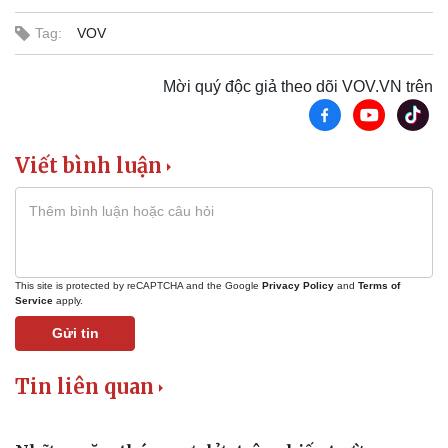
Tag:
VOV
Mời quý độc giả theo dõi VOV.VN trên
Viết bình luận
This site is protected by reCAPTCHA and the Google
Privacy Policy
and
Terms of
Service
apply.
Gửi tin
Tin liên quan
Du lịch
Podcast
Tư vấn
Câu chuyện thời sự