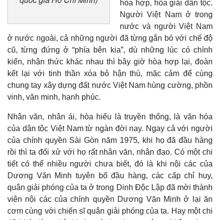
hòa hợp, hòa giải dân tộc.
Thế giới
Multimedia
Người Việt Nam ở trong
Quan sát
Video
nước và người Việt Nam
Cuộc sống đó đây
Ảnh
ở nước ngoài, cả những người đã từng gắn bó với chế độ
Hồ sơ
E-Magazine
cũ, từng đứng ở “phía bên kia”, dù những lúc có chính
Infographic
kiến, nhận thức khác nhau thì bây giờ hòa hợp lại, đoàn
kết lại với tinh thần xóa bỏ hận thù, mặc cảm để cùng
chung tay xây dựng đất nước Việt Nam hùng cường, phồn
vinh, văn minh, hạnh phúc.
Nhân văn, nhân ái, hòa hiếu là truyền thống, là văn hóa
của dân tộc Việt Nam từ ngàn đời nay. Ngay cả với người
của chính quyền Sài Gòn năm 1975, khi họ đã đầu hàng
rồi thì ta đối xử với họ rất nhân văn, nhân đạo. Có một chi
tiết có thể nhiều người chưa biết, đó là khi nội các của
Dương Văn Minh tuyên bố đầu hàng, các cấp chỉ huy,
quân giải phóng của ta ở trong Dinh Độc Lập đã mời thành
viên nội các của chính quyền Dương Văn Minh ở lại ăn
cơm cùng với chiến sĩ quân giải phóng của ta. Hay một chi