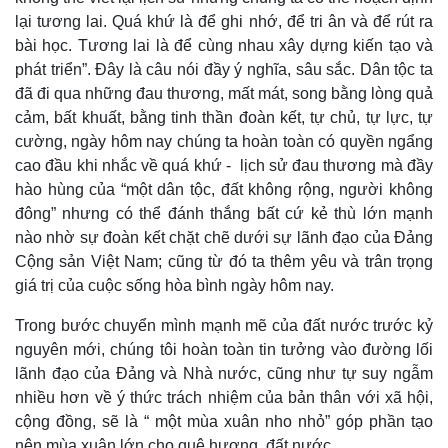
lại tương lai. Quá khứ là để ghi nhớ, để tri ân và để rút ra
bài học. Tương lai là để cùng nhau xây dựng kiến tạo và
phát triển”. Đây là câu nói đầy ý nghĩa, sâu sắc. Dân tộc ta
Doanh nghiệp
Công nghệ
đã đi qua những đau thương, mất mát, song bằng lòng quả
Thông tin doanh nghiệp
Sành điệu
Doanh nghiệp 24h
Tin Công nghệ
cảm, bất khuất, bằng tinh thần đoàn kết, tự chủ, tự lực, tự
Doanh nhân
Trải nghiệm
cường, ngày hôm nay chúng ta hoàn toàn có quyền ngẩng
Vì cộng đồng
Chuyển đổi số
cao đầu khi nhắc về quá khứ - lịch sử đau thương mà đầy
hào hùng của “một dân tộc, đất không rộng, người không
đông” nhưng có thể đánh thắng bất cứ kẻ thù lớn mạnh
nào nhờ sự đoàn kết chặt chẽ dưới sự lãnh đạo của Đảng
Cộng sản Việt Nam; cũng từ đó ta thêm yêu và trân trọng
giá trị của cuộc sống hòa bình ngày hôm nay.
Trong bước chuyển mình mạnh mẽ của đất nước trước kỷ
nguyên mới, chúng tôi hoàn toàn tin tưởng vào đường lối
lãnh đạo của Đảng và Nhà nước, cũng như tự suy ngẫm
nhiều hơn về ý thức trách nhiệm của bản thân với xã hội,
cộng đồng, sẽ là “ một mùa xuân nho nhỏ” góp phần tạo
nên mùa xuân lớn cho quê hương, đất nước.