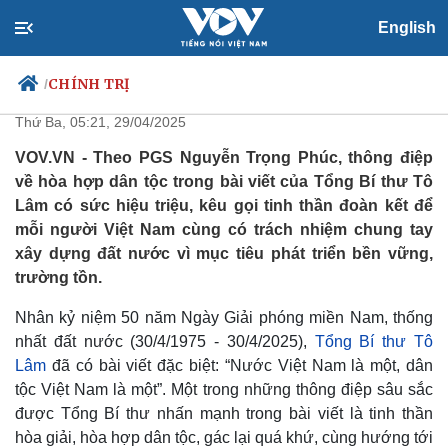
English
Bài viết của Tổng Bí thư Tô Lâm
và thông điệp về hòa hợp dân tộc
CHÍNH TRỊ
/
Thứ Ba, 05:21, 29/04/2025
VOV.VN - Theo PGS Nguyễn Trọng Phúc, thông điệp
về hòa hợp dân tộc trong bài viết của Tổng Bí thư Tô
Chính trị
Xã hội
Lâm có sức hiệu triệu, kêu gọi tinh thần đoàn kết để
Đảng
Tin 24h
mỗi người Việt Nam cùng có trách nhiệm chung tay
Tổ chức nhân sự
Dự báo thời tiết
xây dựng đất nước vì mục tiêu phát triển bền vững,
Quốc hội
Giáo dục
trường tồn.
Nhận diện sự thật
Dấu ấn VOV
Việc làm
Nhân kỷ niệm 50 năm Ngày Giải phóng miền Nam, thống
Biển đảo
nhất đất nước (30/4/1975 - 30/4/2025),
Tổng Bí thư Tô
Lâm
đã có bài viết đặc biệt: “Nước Việt Nam là một, dân
tộc Việt Nam là một”. Một trong những thông điệp sâu sắc
được Tổng Bí thư nhấn mạnh trong bài viết là tinh thần
hòa giải, hòa hợp dân tộc, gác lại quá khứ, cùng hướng tới