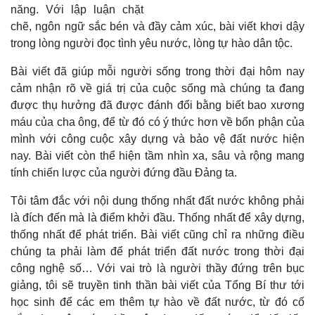
năng. Với lập luận chặt
chẽ, ngôn ngữ sắc bén và đầy cảm xúc, bài viết khơi dậy
trong lòng người đọc tình yêu nước, lòng tự hào dân tộc.
Bài viết đã giúp mỗi người sống trong thời đại hôm nay
cảm nhận rõ về giá trị của cuộc sống mà chúng ta đang
được thụ hưởng đã được đánh đổi bằng biết bao xương
máu của cha ông, để từ đó có ý thức hơn về bổn phận của
mình với công cuộc xây dựng và bảo vệ đất nước hiện
nay. Bài viết còn thể hiện tầm nhìn xa, sâu và rộng mang
tính chiến lược của người đứng đầu Đảng ta.
Thể thao
Ô tô - Xe máy
Tôi tâm đắc với nội dung thống nhất đất nước không phải
Bóng đá
Ô tô
là đích đến mà là điểm khởi đầu. Thống nhất để xây dựng,
Lịch thi đấu bóng đá
Xe máy
Thế giới thể thao
Tư vấn
thống nhất để phát triển. Bài viết cũng chỉ ra những điều
eSports
chúng ta phải làm để phát triển đất nước trong thời đại
Hậu trường
công nghệ số… Với vai trò là người thầy đứng trên bục
giảng, tôi sẽ truyền tinh thần bài viết của Tổng Bí thư tới
học sinh để các em thêm tự hào về đất nước, từ đó cố