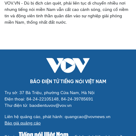
VOV.VN - Dù bị địch càn quét, phải liên tục di chuyển nhiều nơi
nhưng tiếng nói miền Nam vẫn cất cao cánh sóng, củng cố niềm
tin và động viên tinh thần quân dân vào sự nghiệp giải phóng
miền Nam, thống nhất đất nước.
Cải chính
BÁO ĐIỆN TỬ TIẾNG NÓI VIỆT NAM
Trụ sở: 37 Bà Triệu, phường Cửa Nam, Hà Nội
Điện thoại: 84-24-22105148, 84-24-39785691
Thư điện tử: baodientuvov@vov.vn
Liên hệ quảng cáo, phát hành: quangcao@vovnews.vn
Báo giá quảng cáo