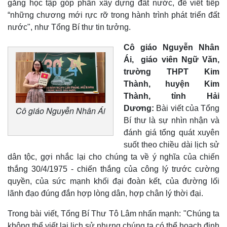
gắng học tập góp phần xây dựng đất nước, để viết tiếp
“những chương mới rực rỡ trong hành trình phát triển đất
nước", như Tổng Bí thư tin tưởng.
Cô giáo Nguyễn Nhân
Ái, giáo viên Ngữ Văn,
trường THPT Kim
Thành, huyện Kim
Thành, tỉnh Hải
Dương:
Bài viết của Tổng
Cô giáo Nguyễn Nhân Ái
Bí thư là sự nhìn nhận và
đánh giá tổng quát xuyên
suốt theo chiều dài lịch sử
dân tộc, gợi nhắc lại cho chúng ta về ý nghĩa của chiến
thắng 30/4/1975 - chiến thắng của công lý trước cường
quyền, của sức mạnh khối đại đoàn kết, của đường lối
lãnh đạo đúng đắn hợp lòng dân, hợp chân lý thời đại.
Trong bài viết, Tổng Bí Thư Tô Lâm nhấn mạnh: "Chúng ta
không thể viết lại lịch sử nhưng chúng ta có thể hoạch định