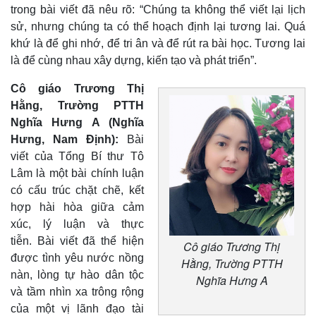
trong bài viết đã nêu rõ: “Chúng ta không thể viết lại lịch
sử, nhưng chúng ta có thể hoạch định lại tương lai. Quá
Pháp luật
Quân sự - Quốc phòng
khứ là để ghi nhớ, để tri ân và để rút ra bài học. Tương lai
Vụ án
Vũ khí
là để cùng nhau xây dựng, kiến tạo và phát triển”.
Tin nóng
Việt Nam
Tư vấn luật
Phân tích
Cô giáo Trương Thị
Hằng, Trường PTTH
Nghĩa Hưng A (Nghĩa
Hưng, Nam Định):
Bài
viết của Tổng Bí thư Tô
Lâm là một bài chính luận
có cấu trúc chặt chẽ, kết
hợp hài hòa giữa cảm
xúc, lý luận và thực
tiễn. Bài viết đã thể hiện
Cô giáo Trương Thị
được tình yêu nước nồng
Hằng, Trường PTTH
nàn, lòng tự hào dân tộc
Nghĩa Hưng A
và tầm nhìn xa trông rộng
của một vị lãnh đạo tài