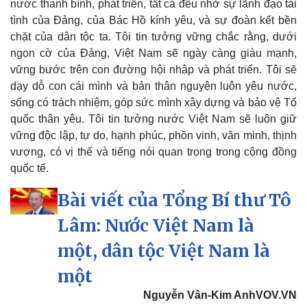
nước thanh bình, phát triển, tất cả đều nhờ sự lãnh đạo tài
tình của Đảng, của Bác Hồ kính yêu, và sự đoàn kết bền
chặt của dân tộc ta. Tôi tin tưởng vững chắc rằng, dưới
ngọn cờ của Đảng, Việt Nam sẽ ngày càng giàu mạnh,
vững bước trên con đường hội nhập và phát triển. Tôi sẽ
dạy dỗ con cái mình và bản thân nguyện luôn yêu nước,
sống có trách nhiệm, góp sức mình xây dựng và bảo vệ Tổ
Văn hóa
Giải trí
quốc thân yêu. Tôi tin tưởng nước Việt Nam sẽ luôn giữ
Sân khấu - Điện ảnh
Nghệ sĩ
vững độc lập, tự do, hạnh phúc, phồn vinh, văn minh, thịnh
Văn học
Thời trang
vượng, có vị thế và tiếng nói quan trọng trong cộng đồng
Âm nhạc
Sao Việt
quốc tế.
Di sản
Bài viết của Tổng Bí thư Tô
Lâm: Nước Việt Nam là
một, dân tộc Việt Nam là
một
Nguyễn Vân-Kim AnhVOV.VN