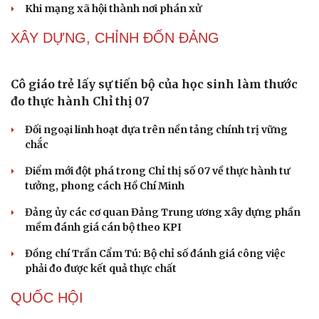
Thành tựu nhân quyền ở Việt Nam: Sự thật được
chứng minh qua những số liệu cụ thể
Thực tiễn vận hành chính quyền ba cấp bác bỏ mọi luận
điệu xuyên tạc
Thủ đoạn xuyên tạc mới trên không gian mạng thời AI
Tự cảnh giác trước tâm lý đám đông khi dùng mạng xã
hội
Cải chính
Khi mạng xã hội thành nơi phán xử
XÂY DỰNG, CHỈNH ĐỐN ĐẢNG
Cô giáo trẻ lấy sự tiến bộ của học sinh làm thước
đo thực hành Chỉ thị 07
Đối ngoại linh hoạt dựa trên nền tảng chính trị vững
chắc