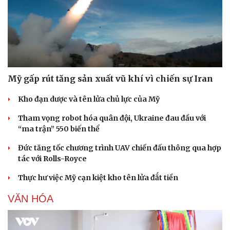
Mỹ gấp rút tăng sản xuất vũ khí vì chiến sự Iran
Kho đạn dược và tên lửa chủ lực của Mỹ
Doanh nghiệp
Công nghệ
Tham vọng robot hóa quân đội, Ukraine đau đầu với
Thông tin doanh nghiệp
Sành điệu
“ma trận” 550 biến thể
Doanh nghiệp 24h
Tin Công nghệ
Doanh nhân
Trải nghiệm
Đức tăng tốc chương trình UAV chiến đấu thông qua hợp
Vì cộng đồng
Chuyển đổi số
tác với Rolls-Royce
Thực hư việc Mỹ cạn kiệt kho tên lửa đắt tiền
VĂN HÓA