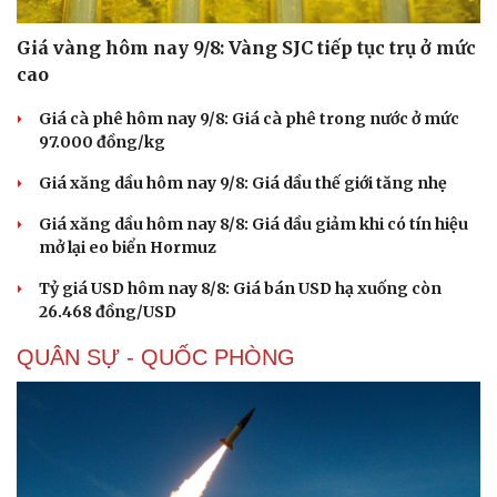
Giá vàng hôm nay 9/8: Vàng SJC tiếp tục trụ ở mức
cao
Giá cà phê hôm nay 9/8: Giá cà phê trong nước ở mức
97.000 đồng/kg
Giá xăng dầu hôm nay 9/8: Giá dầu thế giới tăng nhẹ
Giá xăng dầu hôm nay 8/8: Giá dầu giảm khi có tín hiệu
mở lại eo biển Hormuz
Tỷ giá USD hôm nay 8/8: Giá bán USD hạ xuống còn
26.468 đồng/USD
QUÂN SỰ - QUỐC PHÒNG