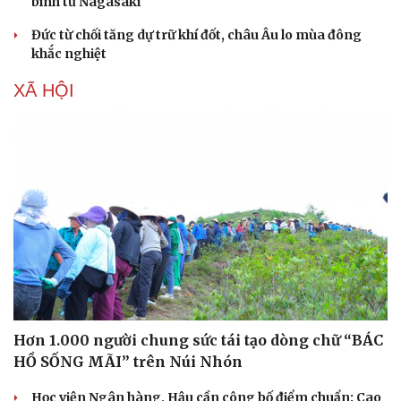
bình từ Nagasaki
Đức từ chối tăng dự trữ khí đốt, châu Âu lo mùa đông
khắc nghiệt
XÃ HỘI
Hơn 1.000 người chung sức tái tạo dòng chữ “BÁC
HỒ SỐNG MÃI” trên Núi Nhón
Học viện Ngân hàng, Hậu cần công bố điểm chuẩn: Cao