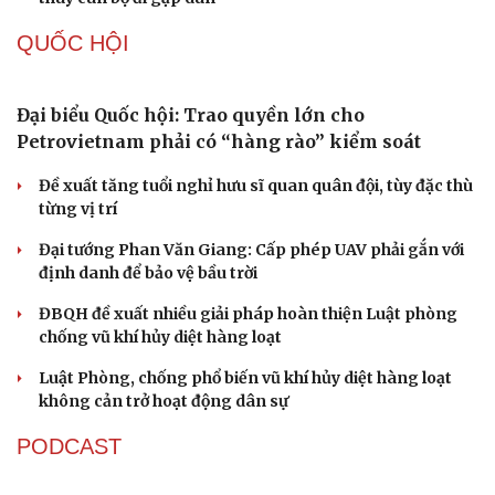
hành chính - chính trị tỉnh
Cà Mau bổ nhiệm 3 phó giám đốc sở
Bổ nhiệm 2 Thứ trưởng Bộ Ngoại giao
Đại tá Lê Hồng Giang giữ chức Phó Giám đốc Công an
Cao Bằng
Sau 1 tháng sáp nhập tổ dân phố: Công nghệ không thể
thay cán bộ đi gặp dân
QUỐC HỘI
Đại biểu Quốc hội: Trao quyền lớn cho
Petrovietnam phải có “hàng rào” kiểm soát
Đề xuất tăng tuổi nghỉ hưu sĩ quan quân đội, tùy đặc thù
từng vị trí
Đại tướng Phan Văn Giang: Cấp phép UAV phải gắn với