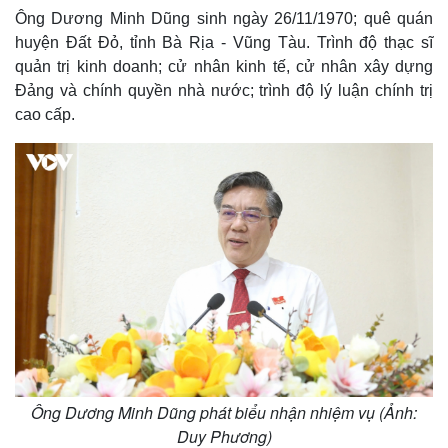
Ông Dương Minh Dũng sinh ngày 26/11/1970; quê quán
huyện Đất Đỏ, tỉnh Bà Rịa - Vũng Tàu. Trình độ thạc sĩ
quản trị kinh doanh; cử nhân kinh tế, cử nhân xây dựng
Đảng và chính quyền nhà nước; trình độ lý luận chính trị
cao cấp.
Thế giới
Multimedia
Quan sát
Video
Cuộc sống đó đây
Ảnh
Hồ sơ
E-Magazine
Infographic
Ông Dương Minh Dũng phát biểu nhận nhiệm vụ (Ảnh:
Duy Phương)