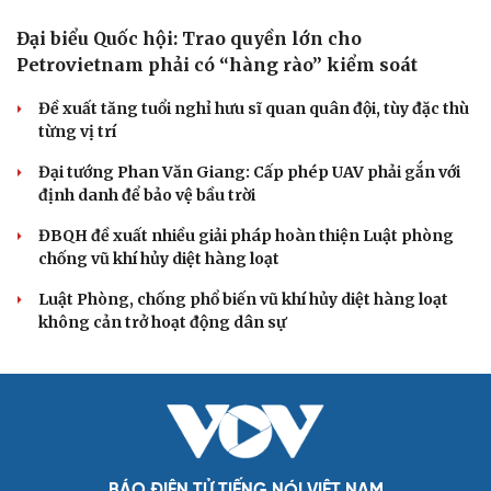
Điểm mới đột phá trong Chỉ thị số 07 về thực hành tư
tưởng, phong cách Hồ Chí Minh
Đảng ủy các cơ quan Đảng Trung ương xây dựng phần
mềm đánh giá cán bộ theo KPI
Đồng chí Trần Cẩm Tú: Bộ chỉ số đánh giá công việc
phải đo được kết quả thực chất
QUỐC HỘI
Đại biểu Quốc hội: Trao quyền lớn cho
Petrovietnam phải có “hàng rào” kiểm soát
Đề xuất tăng tuổi nghỉ hưu sĩ quan quân đội, tùy đặc thù
từng vị trí
Đại tướng Phan Văn Giang: Cấp phép UAV phải gắn với
định danh để bảo vệ bầu trời
ĐBQH đề xuất nhiều giải pháp hoàn thiện Luật phòng