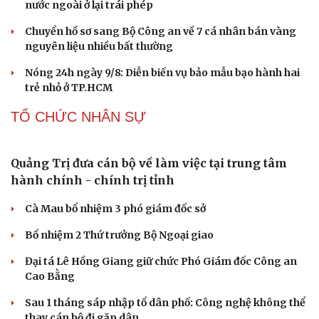
Văn hóa
Giải trí
Sân khấu - Điện ảnh
Nghệ sĩ
Văn học
Thời trang
Âm nhạc
Sao Việt
Tây Ninh cảnh báo bẫy "việc nhẹ lương cao" ở
Di sản
Campuchia
Làm rõ đối tượng gây tai nạn giao thông khiến một phụ
nữ tử vong rồi bỏ trốn
Khởi tố vợ chồng giám đốc công ty tổ chức cho người
nước ngoài ở lại trái phép
Chuyển hồ sơ sang Bộ Công an về 7 cá nhân bán vàng
nguyên liệu nhiều bất thường
Nóng 24h ngày 9/8: Diễn biến vụ bảo mẫu bạo hành hai
trẻ nhỏ ở TP.HCM
TỔ CHỨC NHÂN SỰ
Quảng Trị đưa cán bộ về làm việc tại trung tâm