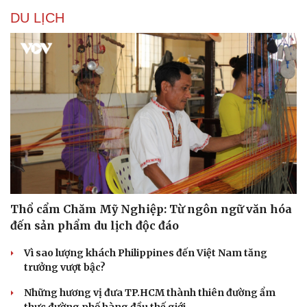
DU LỊCH
Sức khỏe
Đời sống
Thổ cẩm Chăm Mỹ Nghiệp: Từ ngôn ngữ văn hóa
Dinh dưỡng - món ngon
Nhà đẹp
đến sản phẩm du lịch độc đáo
Cây thuốc
Blog
Sản phụ khoa
Tình yêu - Gia đình
Vì sao lượng khách Philippines đến Việt Nam tăng
Nhi khoa
trưởng vượt bậc?
Nam khoa
Làm đẹp - giảm cân
Những hương vị đưa TP.HCM thành thiên đường ẩm
Phòng mạch online