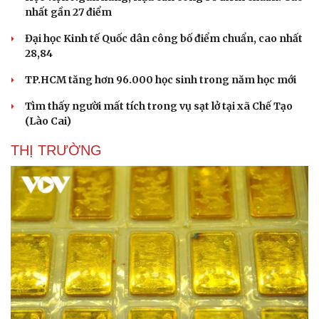
nhất gần 27 điểm
Đại học Kinh tế Quốc dân công bố điểm chuẩn, cao nhất
28,84
Thể thao
Ô tô - Xe máy
TP.HCM tăng hơn 96.000 học sinh trong năm học mới
Bóng đá
Ô tô
Tìm thấy người mất tích trong vụ sạt lở tại xã Chế Tạo
Lịch thi đấu bóng đá
Xe máy
(Lào Cai)
Thế giới thể thao
Tư vấn
eSports
THỊ TRƯỜNG
Hậu trường