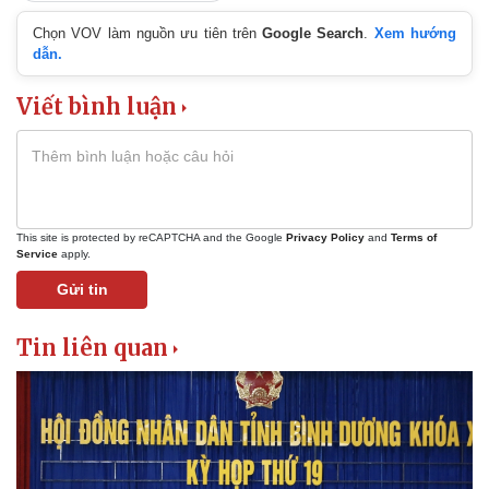
Chọn VOV làm nguồn ưu tiên trên
Google Search
.
Xem hướng
dẫn.
Viết bình luận
This site is protected by reCAPTCHA and the Google
Privacy Policy
and
Terms of
Service
apply.
Gửi tin
Tin liên quan
Kinh tế
Thị trường
Bất động sản
Giá vàng
Khởi nghiệp
Tiêu dùng