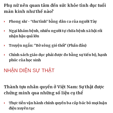
định danh để bảo vệ bầu trời
ĐBQH đề xuất nhiều giải pháp hoàn thiện Luật phòng
chống vũ khí hủy diệt hàng loạt
Du lịch
Podcast
Luật Phòng, chống phổ biến vũ khí hủy diệt hàng loạt
Tư vấn
Câu chuyện thời sự
không cản trở hoạt động dân sự
Săn Tour
Đọc truyện đêm khuya
check-in
Cửa sổ tình yêu
PODCAST
Kể chuyện cho bé
Hạt giống tâm hồn
Phụ nữ nên quan tâm đến sức khỏe tình dục tuổi
mãn kinh như thế nào?
Phong slư - “thư tình” bằng dân ca của người Tày
Ngại khám bệnh, nhiều người tự chữa bệnh xã hội rồi
nhận hậu quả lớn
Truyện ngắn: "Bờ sông gió thổi" (Phần đầu)
Chính sách giáo dục phải được đo bằng sự tiến bộ, hạnh