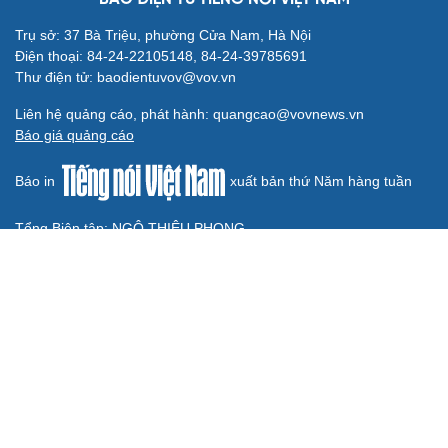
chống vũ khí hủy diệt hàng loạt
Luật Phòng, chống phổ biến vũ khí hủy diệt hàng loạt
không cản trở hoạt động dân sự
BÁO ĐIỆN TỬ TIẾNG NÓI VIỆT NAM
Trụ sở: 37 Bà Triệu, phường Cửa Nam, Hà Nội
Điện thoại: 84-24-22105148, 84-24-39785691
Thư điện tử: baodientuvov@vov.vn
Liên hệ quảng cáo, phát hành: quangcao@vovnews.vn
Báo giá quảng cáo
Báo in
xuất bản thứ Năm hàng tuần
Tổng Biên tập: NGÔ THIỆU PHONG