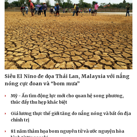
Pháp luật
Quân sự - Quốc phòng
Vụ án
Vũ khí
Tin nóng
Việt Nam
Tư vấn luật
Phân tích
Siêu El Nino đe dọa Thái Lan, Malaysia với nắng
nóng cực đoan và “bom mưa”
Mỹ - Ấn tìm động lực mới cho quan hệ song phương,
thúc đẩy thu hẹp khác biệt
Giá lương thực thế giới tăng do nắng nóng và bất ổn địa
chính trị
81 năm thảm họa bom nguyên tử và ước nguyện hòa