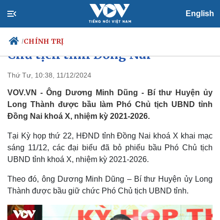
English
Bí thư Long Thành giữ chức Phó
CHÍNH TRỊ
/
Chủ tịch tỉnh Đồng Nai
Thứ Tư, 10:38, 11/12/2024
VOV.VN - Ông Dương Minh Dũng - Bí thư Huyện ủy
Chính trị
Xã hội
Long Thành được bầu làm Phó Chủ tịch UBND tỉnh
Đảng
Tin 24h
Đồng Nai khoá X, nhiệm kỳ 2021-2026.
Tổ chức nhân sự
Dự báo thời tiết
Quốc hội
Giáo dục
Tại Kỳ họp thứ 22, HĐND tỉnh Đồng Nai khoá X khai mạc
Nhận diện sự thật
Dấu ấn VOV
Việc làm
sáng 11/12, các đại biểu đã bỏ phiếu bầu Phó Chủ tịch
Biển đảo
UBND tỉnh khoá X, nhiệm kỳ 2021-2026.
Theo đó, ông Dương Minh Dũng – Bí thư Huyện ủy Long
Thành được bầu giữ chức Phó Chủ tịch UBND tỉnh.