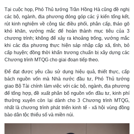
Tại cuộc họp, Phó Thủ tướng Trần Hồng Hà cũng đề nghị
các bộ, ngành, địa phương đóng góp các ý kiến tổng kết,
Sức khỏe
Đời sống
rút kinh nghiệm về công tác điều phối, phân cấp, tháo gõ
Dinh dưỡng - món ngon
Nhà đẹp
khó khăn, vướng mắc để hoàn thành mục tiêu của 3
Cây thuốc
Blog
chương trình; không để xảy ra khoảng trống, vướng mắc
Sản phụ khoa
Tình yêu - Gia đình
khi các địa phương thực hiện sáp nhập cấp xã, tỉnh, bỏ
Nhi khoa
Nam khoa
cấp huyện; đồng thời khẩn trương chuẩn bị xây dựng các
Làm đẹp - giảm cân
Chương trình MTQG cho giai đoạn tiếp theo.
Phòng mạch online
Ăn sạch sống khỏe
Để đạt được yêu cầu sử dụng hiệu quả, thiết thực, cấp
bách nguồn vốn mà Nhà nước đầu tư, Phó Thủ tướng
giao Bộ Tài chính làm việc với các bộ, ngành, địa phương
để tổng hợp, đề xuất phân bổ nguồn vốn đầu tư, kinh phí
thường xuyên còn lại dành cho 3 Chương trình MTQG,
nhất là chương trình phát triển kinh tế - xã hội vùng đồng
bào dân tộc thiểu số và miền núi.