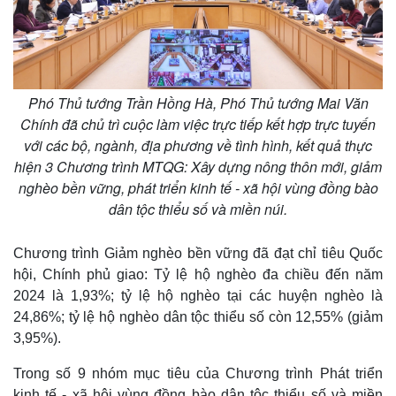
Thế giới
Multimedia
Quan sát
Video
Cuộc sống đó đây
Ảnh
Phó Thủ tướng Trần Hồng Hà, Phó Thủ tướng Mai Văn
Hồ sơ
E-Magazine
Chính đã chủ trì cuộc làm việc trực tiếp kết hợp trực tuyến
Infographic
với các bộ, ngành, địa phương về tình hình, kết quả thực
hiện 3 Chương trình MTQG: Xây dựng nông thôn mới, giảm
nghèo bền vững, phát triển kinh tế - xã hội vùng đồng bào
dân tộc thiểu số và miền núi.
Chương trình Giảm nghèo bền vững đã đạt chỉ tiêu Quốc
hội, Chính phủ giao: Tỷ lệ hộ nghèo đa chiều đến năm
2024 là 1,93%; tỷ lệ hộ nghèo tại các huyện nghèo là
24,86%; tỷ lệ hộ nghèo dân tộc thiểu số còn 12,55% (giảm
3,95%).
Trong số 9 nhóm mục tiêu của Chương trình Phát triển
kinh tế - xã hội vùng đồng bào dân tộc thiểu số và miền