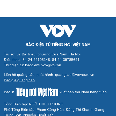
TP.HCM không ép doanh nghiệp nhà nước tiếp
nhận cán bộ dôi dư sau tinh gọn
Cải chính
VOV.VN - Tại cuộc họp báo cung cấp thông tin về các vấn đề kinh
tế - xã hội trên địa bàn TP.HCM chiều 27/3, Sở Nội vụ TP.HCM
cho biết nhiều thông tin liên quan chế độ, chính sách hỗ trợ cán
bộ, công chức, viên chức, người lao động dôi dư khi thực hiện
tinh gọn, sắp xếp bộ máy.
BÁO ĐIỆN TỬ TIẾNG NÓI VIỆT NAM
Trụ sở: 37 Bà Triệu, phường Cửa Nam, Hà Nội
Điện thoại: 84-24-22105148, 84-24-39785691