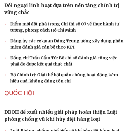
NHẬN DIỆN SỰ THẬT
Thành tựu nhân quyền ở Việt Nam: Sự thật được
chứng minh qua những số liệu cụ thể
Thực tiễn vận hành chính quyền ba cấp bác bỏ mọi luận
điệu xuyên tạc
Thủ đoạn xuyên tạc mới trên không gian mạng thời AI
Tự cảnh giác trước tâm lý đám đông khi dùng mạng xã
hội
Khi mạng xã hội thành nơi phán xử
XÂY DỰNG, CHỈNH ĐỐN ĐẢNG
Đối ngoại linh hoạt dựa trên nền tảng chính trị