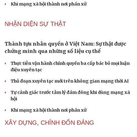
Cái giá đắt của việc tiêm silicon làm to "cậu nhỏ"
Dấu hiệu tiền mãn kinh sớm phụ nữ cần biết
Tôi bất lực khi vợ luôn mang chuyện ở rể ra làm "vũ khí"
sau mỗi lần cãi nhau
NHẬN DIỆN SỰ THẬT
Thành tựu nhân quyền ở Việt Nam: Sự thật được
chứng minh qua những số liệu cụ thể
Thực tiễn vận hành chính quyền ba cấp bác bỏ mọi luận
điệu xuyên tạc
Thủ đoạn xuyên tạc mới trên không gian mạng thời AI
Tự cảnh giác trước tâm lý đám đông khi dùng mạng xã
hội
Cải chính
Khi mạng xã hội thành nơi phán xử