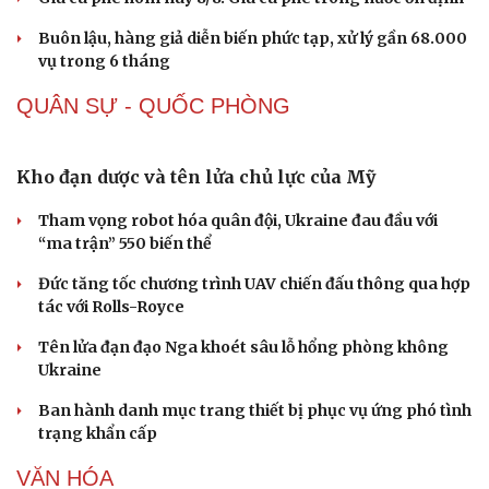
Buôn lậu, hàng giả diễn biến phức tạp, xử lý gần 68.000
vụ trong 6 tháng
QUÂN SỰ - QUỐC PHÒNG
Sức khỏe
Đời sống
Dinh dưỡng - món ngon
Nhà đẹp
Cây thuốc
Blog
Sản phụ khoa
Tình yêu - Gia đình
Nhi khoa
Nam khoa
Làm đẹp - giảm cân
Phòng mạch online
Ăn sạch sống khỏe
Kho đạn dược và tên lửa chủ lực của Mỹ
Tham vọng robot hóa quân đội, Ukraine đau đầu với
“ma trận” 550 biến thể