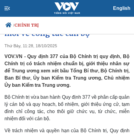
English
Bộ Chính trị ban hành quy định
CHÍNH TRỊ
/
mới về công tác cán bộ
Thứ Bảy, 11:28, 18/10/2025
VOV.VN - Quy định 377 của Bộ Chính trị quy định, Bộ
Chính trị
Xã hội
Chính trị có trách nhiệm chuẩn bị, giới thiệu nhân sự
Đảng
Tin 24h
để Trung ương xem xét bầu Tổng Bí thư, Bộ Chính trị,
Tổ chức nhân sự
Dự báo thời tiết
Quốc hội
Giáo dục
Ban Bí thư, Ủy ban Kiểm tra Trung ương, Chủ nhiệm
Nhận diện sự thật
Dấu ấn VOV
Ủy ban Kiểm tra Trung ương.
Việc làm
Biển đảo
Bộ Chính trị vừa ban hành Quy định 377 về phân cấp quản
lý cán bộ và quy hoạch, bổ nhiệm, giới thiệu ứng cử, tạm
đình chỉ công tác, cho thôi giữ chức vụ, từ chức, miễn
nhiệm đối với cán bộ.
Về trách nhiệm và quyền hạn của Bộ Chính trị, Quy định