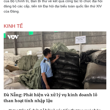
của Bộ Chính trị, Ban Bí thư về kết quả công tác tổ chức đại hội
đảng bộ các cấp, tiến tới Đại hội đại biểu toàn quốc lần thứ XIV
của Đảng.
KINH TẾ
Thể thao
Ô tô - Xe máy
Bóng đá
Ô tô
Lịch thi đấu bóng đá
Xe máy
Thế giới thể thao
Tư vấn
eSports
Hậu trường
Đà Nẵng: Phát hiện và xử lý vụ kinh doanh lô
than hoạt tính nhập lậu