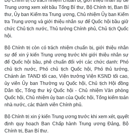
Bộ Chính trị có trách nhiệm chuẩn bị, giới thiệu nhân sự để
Trung ương xem xét bầu Tổng Bí thư, Bộ Chính trị, Ban Bí
thư, Ủy ban Kiểm tra Trung ương, Chủ nhiệm Ủy ban Kiểm
tra Trung ương và giới thiệu nhân sự để Quốc hội bầu giữ
chức Chủ tịch nước, Thủ tướng Chính phủ, Chủ tịch Quốc
hội.
Bộ Chính trị còn có trách nhiệm chuẩn bị, giới thiệu nhân
sự để xin ý kiến Trung ương trước khi giới thiệu nhân sự
để Quốc hội bầu, phê chuẩn đối với các chức danh: Phó
chủ tịch nước, Phó chủ tịch Quốc hội, Phó thủ tướng,
Chánh án TAND tối cao, Viện trưởng Viện KSND tối cao,
ủy viên Ủy ban Thường vụ Quốc hội, Chủ tịch Hội đồng
Dân tộc, Tổng thư ký Quốc hội - Chủ nhiệm Văn phòng
Quốc hội, Chủ nhiệm ủy ban của Quốc hội, Tổng kiểm toán
nhà nước, các thành viên Chính phủ.
Bộ Chính trị xin ý kiến Trung ương trước khi xem xét, quyết
định quy hoạch Ban Chấp hành Trung ương Đảng, Bộ
Thế giới
Multimedia
Chính trị, Ban Bí thư.