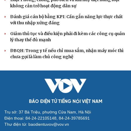
vững chắc
Điểm mới đột phá trong Chỉ thị số 07 về thực hành tư
tưởng, phong cách Hồ Chí Minh
Đảng ủy các cơ quan Đảng Trung ương xây dựng phần
mềm đánh giá cán bộ theo KPI
Đồng chí Trần Cẩm Tú: Bộ chỉ số đánh giá công việc
phải đo được kết quả thực chất
Bộ Chính trị: Giải thể hội quần chúng hoạt động kém
hiệu quả, không đúng tôn chỉ
QUỐC HỘI
ĐBQH đề xuất nhiều giải pháp hoàn thiện Luật
phòng chống vũ khí hủy diệt hàng loạt
Luật Phòng, chống phổ biến vũ khí hủy diệt hàng loạt