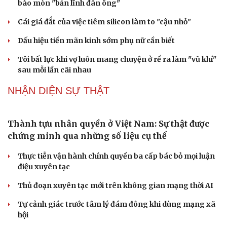
phòng chống vũ khí hủy diệt hàng loạt
Luật Phòng, chống phổ biến vũ khí hủy diệt hàng loạt
không cản trở hoạt động dân sự
Đánh giá cán bộ bằng KPI: Cần gắn năng lực thực chất
với thu nhập xứng đáng
Giảm thủ tục và điều kiện phải đi kèm các công cụ quản
lý thay thế đủ mạnh
ĐBQH: Trong y tế nếu chỉ mua sắm, nhận máy móc thì
chưa gọi là làm chủ công nghệ
PODCAST
Chính sách giáo dục phải được đo bằng sự tiến bộ,
hạnh phúc của học sinh
Bác sĩ cảnh báo phim người lớn, rượu bia đang âm thầm
bào mòn "bản lĩnh đàn ông"