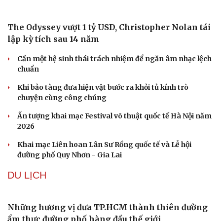
Đức tăng tốc chương trình UAV chiến đấu thông qua hợp
tác với Rolls-Royce
Tên lửa đạn đạo Nga khoét sâu lỗ hổng phòng không
Ukraine
Ban hành danh mục trang thiết bị phục vụ ứng phó tình
trạng khẩn cấp
VĂN HÓA