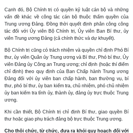
Quan sát
Video
Cạnh đó, Bộ Chính trị có quyền kỷ luật cán bộ và những
Cuộc sống đó đây
Ảnh
vấn đề khác về công tác cán bộ thuộc thẩm quyền của
Hồ sơ
E-Magazine
Infographic
Trung ương Đảng. Đồng thời quyết định phân công công
tác đối với Ủy viên Bộ Chính trị, Ủy viên Ban Bí thư, ủy
viên Trung ương Đảng (cả chính thức và dự khuyết).
Bộ Chính trị cũng có trách nhiệm và quyền chỉ định Phó Bí
thư, ủy viên Quân ủy Trung ương và Bí thư, Phó bí thư, Ủy
viên Đảng ủy Công an Trung ương; chỉ định (hoặc thí điểm
chỉ định) theo quy định của Ban Chấp hành Trung ương
Đảng đối với ủy viên ban chấp hành, ban thường vụ, bí
thư, phó bí thư, ủy ban kiểm tra, chủ nhiệm, phó chủ nhiệm
ủy ban kiểm tra tỉnh ủy, thành ủy, đảng ủy trực thuộc Trung
ương.
Khi cần thiết, Bộ Chính trị chỉ định Bí thư, giao quyền Bí
thư hoặc giao phụ trách đảng bộ trực thuộc Trung ương.
Cho thôi chức, từ chức, đưa ra khỏi quy hoạch đối với