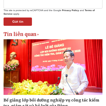
This site is protected by reCAPTCHA and the Google
Privacy Policy
and
Terms of
Service
apply.
Gửi tin
Tin liên quan
Pháp luật
Quân sự - Quốc phòng
Bế giảng lớp bồi dưỡng nghiệp vụ công tác kiểm
tra, giám sát và kỷ luật của Đảng
Vụ án
Vũ khí