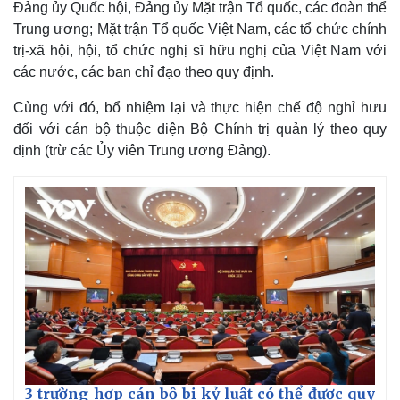
Đảng ủy Quốc hội, Đảng ủy Mặt trận Tổ quốc, các đoàn thể
Trung ương; Mặt trận Tổ quốc Việt Nam, các tổ chức chính
trị-xã hội, hội, tổ chức nghị sĩ hữu nghị của Việt Nam với
các nước, các ban chỉ đạo theo quy định.
Cùng với đó, bổ nhiệm lại và thực hiện chế độ nghỉ hưu
đối với cán bộ thuộc diện Bộ Chính trị quản lý theo quy
định (trừ các Ủy viên Trung ương Đảng).
Kinh tế
Thị trường
Bất động sản
Giá vàng
Khởi nghiệp
Tiêu dùng
Tỷ giá
Chứng khoán
Giá cà phê
3 trường hợp cán bộ bị kỷ luật có thể được quy