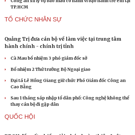
Trung Quốc đưa vào hoạt động cơ sở điện toán AI lớn
nhất thế giới
Meta bị buộc bồi thường 567 triệu USD vì gây hại cho trẻ
em
PHÁP LUẬT
Khởi tố vụ án buôn bán hàng nghìn sản phẩm giả
mạo thương hiệu
Bắt khẩn cấp bảo mẫu trong vụ hai trẻ nhỏ bị bạo hành
tại TP.HCM
Nóng 24h ngày 8/8: Công an làm việc với bảo mẫu bạo
hành trẻ ở TP.HCM
Bổ sung thẩm quyền xử phạt vi phạm hành chính với
nhiều chức danh
Công an xử lý vụ bảo mẫu có hành vi bạo hành trẻ em tại