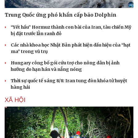
Trung Quốc ứng phó khẩn cấp bão Dolphin
“Yết hầu” Hormuz thành con bài của Iran, tàu chiến Mỹ
bị đặt trước lằn ranh đỏ
Các nhà khoa học Nhật Bản phát hiện dấu hiệu của “hạt
ma” trong vũ trụ
Hungary công bố gói cứu trợ cho nông dân bị ảnh
hưởng do hạn hán và nắng nóng
Thời sự quốc tế sáng 8/8: Iran tung đòn khóa tử huyệt
hàng hải
XÃ HỘI
Doanh nghiệp
Công nghệ
Thông tin doanh nghiệp
Sành điệu
Doanh nghiệp 24h
Tin Công nghệ