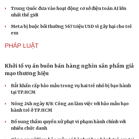
Sân khấu - Điện ảnh
Nghệ sĩ
Nối đà tăng trưởng, du lịch Vĩnh Long hấp dẫn khách
Văn học
Thời trang
quốc tế
Âm nhạc
Sao Việt
Di sản
Công nghiệp giải trí "chắp cánh" cho điểm đến du lịch
Gia Lai
Hội chợ Du lịch quốc tế TP.HCM 2026 có quy mô lớn nhất
từ trước đến nay
Bảo tàng Tưởng niệm Hòa bình tại Nhật Bản đón lượng
khách kỷ lục
CÔNG NGHỆ
Các nhà khoa học Nhật Bản phát hiện dấu hiệu
của “hạt ma” trong vũ trụ
Vì sao các hãng từ bỏ pin tháo rời trên điện thoại?
Microsoft tăng tốc đầu tư hạ tầng AI tại Ấn Độ