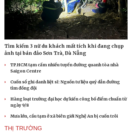
Doanh nhân
Trải nghiệm
Vì cộng đồng
Chuyển đổi số
Tìm kiếm 3 nữ du khách mất tích khi đang chụp
ảnh tại bán đảo Sơn Trà, Đà Nẵng
TP.HCM tạm cấm nhiều tuyến đường quanh tòa nhà
Saigon Centre
Cuốn sổ ghi danh liệt sĩ: Nguồn tư liệu quý dẫn đường
tìm đồng đội
Hàng loạt trường đại học dự kiến công bố điểm chuẩn từ
ngày 9/8
Mưa lớn, cầu tạm ở xã biên giới Nghệ An bị cuốn trôi
THỊ TRƯỜNG