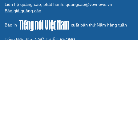
không cản trở hoạt động dân sự
Đánh giá cán bộ bằng KPI: Cần gắn năng lực thực chất
với thu nhập xứng đáng
Giảm thủ tục và điều kiện phải đi kèm các công cụ quản
lý thay thế đủ mạnh
ĐBQH: Trong y tế nếu chỉ mua sắm, nhận máy móc thì
chưa gọi là làm chủ công nghệ
BÁO ĐIỆN TỬ TIẾNG NÓI VIỆT NAM
Trụ sở: 37 Bà Triệu, phường Cửa Nam, Hà Nội
Điện thoại: 84-24-22105148, 84-24-39785691
Thư điện tử: baodientuvov@vov.vn
Liên hệ quảng cáo, phát hành: quangcao@vovnews.vn