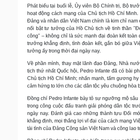
Phát biểu tại buổi lễ, Ủy viên Bộ Chính trị, Bộ t
hoạt động cách mạng của Chủ tịch Hồ Chí Minh. 
Đảng và nhân dân Việt Nam chính là kim chỉ nam 
nổi bật tư tưởng của Hồ Chủ tịch về tinh thần "Đ
công" – không chỉ là sức mạnh đại đoàn kết toàn d
trưởng khẳng định, tình đoàn kết, gắn bó giữa V
tưởng ấy trong thời đại ngày nay.
Về phần mình, thay mặt lãnh đạo Đảng, Nhà nướ
tịch thứ nhất Quốc hội, Pedro Infante đã có bài p
Chủ tịch Hồ Chí Minh; nhấn mạnh, tấm gương hy s
cảm hứng to lớn cho các dân tộc yêu chuộng hòa bì
Đồng chí Pedro Infante bày tỏ sự ngưỡng mộ sâu 
trong công cuộc đấu tranh giải phóng dân tộc tr
ngày nay. Đánh giá cao những thành tựu Đổi mới
khẳng định, mọi thắng lợi vĩ đại của cách mạng Vi
tài tình của Đảng Cộng sản Việt Nam và công lao to