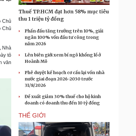
Doanh nghiệp 24h
Tin Công nghệ
Doanh nhân
Trải nghiệm
Thuế TP.HCM đạt hơn 58% mục tiêu
ì cộng đồng
Chuyển đổi số
thu 1 triệu tỷ đồng
ó Chủ
ó Chủ
Phấn đấu tăng trưởng trên 10%, giải
u lịch
Podcast
.
ngân 100% vốn đầu tư công trong
Tư vấn
Câu chuyện thời sự
năm 2026
Săn Tour
Đọc truyện đêm khuya
g, Nhà
heck-in
Cửa sổ tình yêu
Lên biên giới xem bí ngô khổng lồ ở
ày tỏ
Kể chuyện cho bé
Hoành Mô
n văn
Hạt giống tâm hồn
Phê duyệt kế hoạch cơ cấu lại vốn nhà
nước giai đoạn 2026-2030 trước
31/8/2026
Đề xuất giảm 30% thuế cho hộ kinh
doanh có doanh thu đến 10 tỷ đồng
THẾ GIỚI