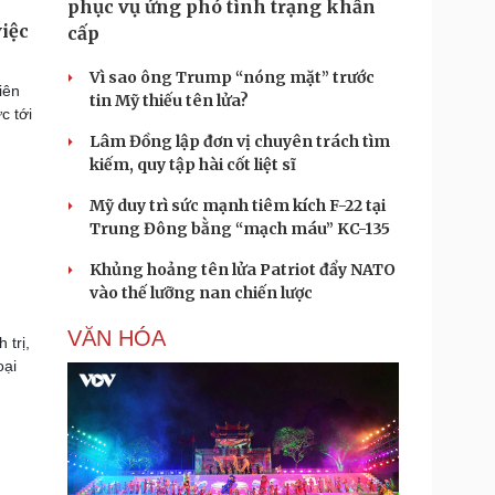
phục vụ ứng phó tình trạng khẩn
iệc
cấp
Vì sao ông Trump “nóng mặt” trước
iên
tin Mỹ thiếu tên lửa?
c tới
Lâm Đồng lập đơn vị chuyên trách tìm
kiếm, quy tập hài cốt liệt sĩ
Mỹ duy trì sức mạnh tiêm kích F-22 tại
Trung Đông bằng “mạch máu” KC-135
Khủng hoảng tên lửa Patriot đẩy NATO
vào thế lưỡng nan chiến lược
VĂN HÓA
 trị,
oại