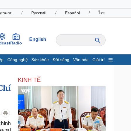
ສາລາວ
/
Русский
/
Español
/
ไทย
English
dcast
Radio
ệp
Công nghệ
Sức khỏe
Đời sống
Văn hóa
Giải trí
inh tế
Thị trường
KINH TẾ
ất động sản
Giá vàng
Chí
hởi nghiệp
Tiêu dùng
Tỷ giá
Chứng khoán
Giá cà phê
oanh nghiệp
Công nghệ
Chính
hông tin doanh nghiệp
Sành điệu
a tại