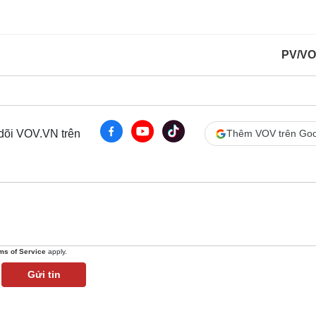
PV/VO
 dõi VOV.VN trên
Thêm VOV trên Goo
ms of Service
apply.
Gửi tin