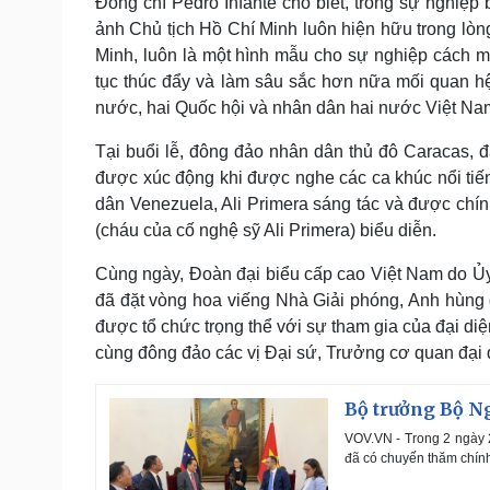
Đồng chí Pedro Infante cho biết, trong sự nghiệp 
ảnh Chủ tịch Hồ Chí Minh luôn hiện hữu trong l
Minh, luôn là một hình mẫu cho sự nghiệp cách 
tục thúc đẩy và làm sâu sắc hơn nữa mối quan hệ
nước, hai Quốc hội và nhân dân hai nước Việt Nam
Tại buổi lễ, đông đảo nhân dân thủ đô Caracas, 
được xúc động khi được nghe các ca khúc nổi ti
dân Venezuela, Ali Primera sáng tác và được chín
(cháu của cố nghệ sỹ Ali Primera) biểu diễn.
Cùng ngày, Đoàn đại biểu cấp cao Việt Nam do Ủy
đã đặt vòng hoa viếng Nhà Giải phóng, Anh hùng g
được tổ chức trọng thể với sự tham gia của đại d
cùng đông đảo các vị Đại sứ, Trưởng cơ quan đại 
Bộ trưởng Bộ Ng
VOV.VN - Trong 2 ngày 2
đã có chuyến thăm chính