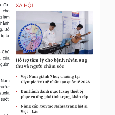
XÃ HỘI
ộc đời
i cho
g làm
thành
ng. Bộ
rị tư
ó Chủ
ại của
Hỗ trợ tâm lý cho bệnh nhân ung
nguồn
thư và người chăm sóc
Việt Nam giành 7 huy chương tại
t Nam
Olympic Trí tuệ nhân tạo quốc tế 2026
 nước
Ban hành danh mục trang thiết bị
zuela
phục vụ ứng phó tình trạng khẩn cấp
 suốt,
Nâng cấp, tôn tạo Nghĩa trang liệt sĩ
Việt - Lào