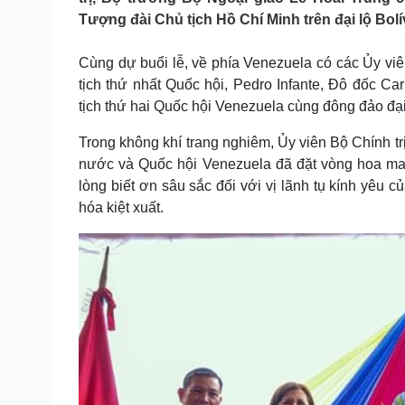
Tin nóng
Việt Nam
Tượng đài Chủ tịch Hồ Chí Minh trên đại lộ Bolí
Tư vấn luật
Phân tích
Cùng dự buổi lễ, về phía Venezuela có các Ủy vi
tịch thứ nhất Quốc hội, Pedro Infante, Đô đốc 
Sức khỏe
Đời sống
tịch thứ hai Quốc hội Venezuela cùng đông đảo đạ
Dinh dưỡng - món ngon
Nhà đẹp
Cây thuốc
Blog
Trong không khí trang nghiêm, Ủy viên Bộ Chính tr
Sản phụ khoa
Tình yêu - Gia đình
nước và Quốc hội Venezuela đã đặt vòng hoa man
Nhi khoa
lòng biết ơn sâu sắc đối với vị lãnh tụ kính yêu
Nam khoa
hóa kiệt xuất.
Làm đẹp - giảm cân
Phòng mạch online
Ăn sạch sống khỏe
Cải chính