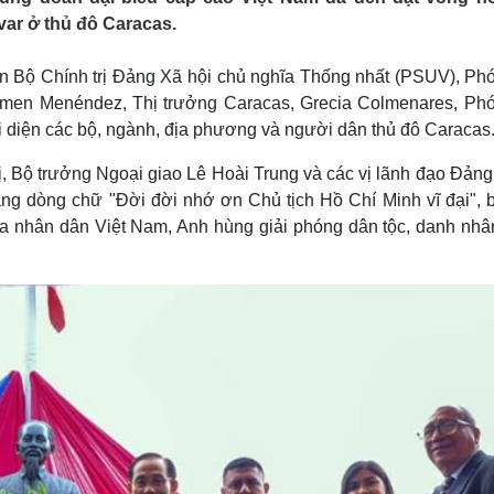
Lịch thi đấu bóng đá
Xe máy
var ở thủ đô Caracas.
Thế giới thể thao
Tư vấn
eSports
V
ên Bộ Chính trị Đảng Xã hội chủ nghĩa Thống nhất (PSUV), Ph
Hậu trường
Carmen Menéndez, Thị trưởng Caracas, Grecia Colmenares, Ph
Văn hóa
Giải trí
D
i diện các bộ, ngành, địa phương và người dân thủ đô Caracas
Sân khấu - Điện ảnh
Nghệ sĩ
Văn học
Thời trang
ị, Bộ trưởng Ngoại giao Lê Hoài Trung và các vị lãnh đạo Đản
Âm nhạc
Sao Việt
c
g dòng chữ "Đời đời nhớ ơn Chủ tịch Hồ Chí Minh vĩ đại", b
Di sản
 của nhân dân Việt Nam, Anh hùng giải phóng dân tộc, danh nhâ