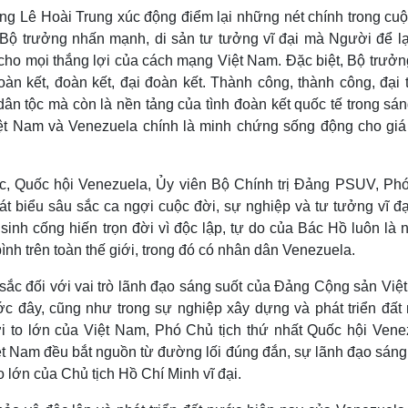
rưởng Lê Hoài Trung xúc động điểm lại những nét chính trong cu
Bộ trưởng nhấn mạnh, di sản tư tưởng vĩ đại mà Người để lạ
cho mọi thắng lợi của cách mạng Việt Nam. Đặc biệt, Bộ trưởn
oàn kết, đoàn kết, đại đoàn kết. Thành công, thành công, đại 
ân tộc mà còn là nền tảng của tình đoàn kết quốc tế trong sá
iệt Nam và Venezuela chính là minh chứng sống động cho giá t
c, Quốc hội Venezuela, Ủy viên Bộ Chính trị Đảng PSUV, Ph
hát biểu sâu sắc ca ngợi cuộc đời, sự nghiệp và tư tưởng vĩ đ
inh cống hiến trọn đời vì độc lập, tự do của Bác Hồ luôn là 
nh trên toàn thế giới, trong đó có nhân dân Venezuela.
sắc đối với vai trò lãnh đạo sáng suốt của Đảng Cộng sản Việ
ước đây, cũng như trong sự nghiệp xây dựng và phát triển đất
 to lớn của Việt Nam, Phó Chủ tịch thứ nhất Quốc hội Vene
ệt Nam đều bắt nguồn từ đường lối đúng đắn, sự lãnh đạo sáng
 lớn của Chủ tịch Hồ Chí Minh vĩ đại.