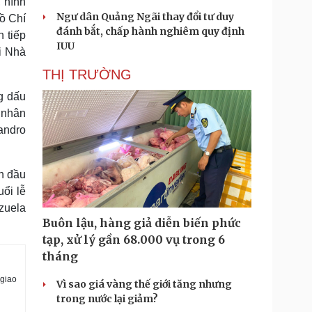
, hình
Ngư dân Quảng Ngãi thay đổi tư duy
ồ Chí
đánh bắt, chấp hành nghiêm quy định
 tiếp
IUU
i Nhà
THỊ TRƯỜNG
g dấu
 nhân
andro
n đầu
ổi lễ
zuela
Buôn lậu, hàng giả diễn biến phức
tạp, xử lý gần 68.000 vụ trong 6
tháng
 giao
Vì sao giá vàng thế giới tăng nhưng
trong nước lại giảm?