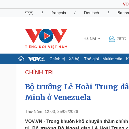
VO
中文
/
français
/
Deutsch
/
Bahas
26°C
Hà Nội
Chính trị
Xã hội
Thế giới
Multimedia
K
Chính trị
Xã hội
CHÍNH TRỊ
Đảng
Tin 24h
Bộ trưởng Lê Hoài Trung dâ
Tổ chức nhân sự
Dự báo thời tiết
Quốc hội
Giáo dục
Minh ở Venezuela
Nhận diện sự thật
Dấu ấn VOV
Việc làm
Biển đảo
Thứ Năm, 12:03, 25/06/2026
Pháp luật
Quân sự - Quốc phòng
VOV.VN - Trong khuôn khổ chuyến thăm chính 
Vụ án
Vũ khí
trị, Bộ trưởng Bộ Ngoại giao Lê Hoài Trung 