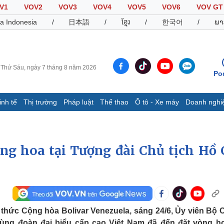
V1
VOV2
VOV3
VOV4
VOV5
VOV6
VOV GT
a Indonesia
/
日本語
/
ខ្មែរ
/
한국어
/
ພາ
Thứ Sáu, ngày 7 tháng 8 năm 2026
Po
inh tế
Thị trường
Pháp luật
Thể thao
Ô tô - Xe máy
Doanh nghi
Thế giới
Multimedia
K
Quan sát
Video
B
ng hoa tại Tượng đài Chủ tịch Hồ 
Cuộc sống đó đây
Ảnh
K
Hồ sơ
E-Magazine
Infographic
Thể thao
Ô tô - Xe máy
D
thức Cộng hòa Bolivar Venezuela, sáng 24/6, Ủy viên Bộ 
Bóng đá
Ô tô
T
cùng đoàn đại biểu cấp cao Việt Nam đã đến đặt vòng ho