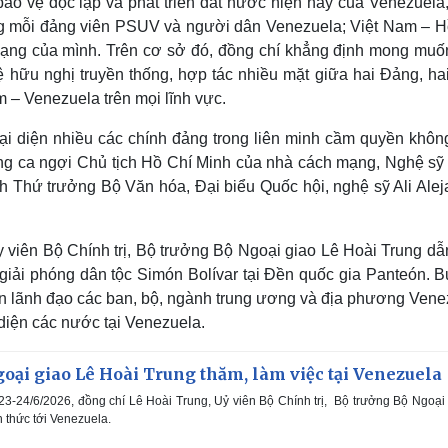
bảo vệ độc lập và phát triển đất nước hiện nay của Venezuela
òng mỗi đảng viên PSUV và người dân Venezuela; Việt Nam – H
mạng của mình. Trên cơ sở đó, đồng chí khẳng định mong muốn
 hữu nghị truyền thống, hợp tác nhiều mặt giữa hai Đảng, ha
 – Venezuela trên mọi lĩnh vực.
đại diện nhiều các chính đảng trong liên minh cầm quyền khôn
ếng ca ngợi Chủ tịch Hồ Chí Minh của nhà cách mạng, Nghệ sỹ
h Thứ trưởng Bộ Văn hóa, Đại biểu Quốc hội, nghệ sỹ Ali Alej
 viên Bộ Chính trị, Bộ trưởng Bộ Ngoại giao Lê Hoài Trung dẫ
iải phóng dân tộc Simón Bolívar tại Đền quốc gia Panteón. Bu
iện lãnh đạo các ban, bộ, ngành trung ương và địa phương Vene
diện các nước tại Venezuela.
oại giao Lê Hoài Trung thăm, làm việc tại Venezuela
3-24/6/2026, đồng chí Lê Hoài Trung, Uỷ viên Bộ Chính trị, Bộ trưởng Bộ Ngoại
 thức tới Venezuela.