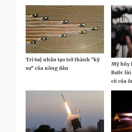
Trí tuệ nhân tạo trở thành "kỹ
Mỹ hủy k
sư" của nông dân
Bước lùi
cờ của 