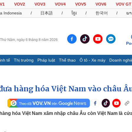
V1
VOV2
VOV3
VOV4
VOV5
VOV6
VOV GT
a Indonesia
/
日本語
/
ខ្មែរ
/
한국어
/
ພາ
Thứ Năm, ngày 6 tháng 8 năm 2026
Po
inh tế
Thị trường
Pháp luật
Thể thao
Ô tô - Xe máy
Doanh nghi
Thế giới
Multimedia
K
Quan sát
Video
B
đưa hàng hóa Việt Nam vào châu Â
Cuộc sống đó đây
Ảnh
K
Hồ sơ
E-Magazine
Infographic
 hàng hóa Việt Nam xâm nhập châu Âu còn Việt Nam là cử
Thể thao
Ô tô - Xe máy
D
Bóng đá
Ô tô
T