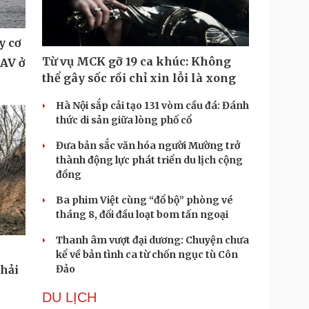
y cơ
Từ vụ MCK gỡ 19 ca khúc: Không
UAV ở
thể gây sốc rồi chỉ xin lỗi là xong
Hà Nội sắp cải tạo 131 vòm cầu đá: Đánh
thức di sản giữa lòng phố cổ
Đưa bản sắc văn hóa người Mường trở
thành động lực phát triển du lịch cộng
đồng
Ba phim Việt cùng “đổ bộ” phòng vé
tháng 8, đối đầu loạt bom tấn ngoại
Thanh âm vượt đại dương: Chuyện chưa
kể về bản tình ca từ chốn ngục tù Côn
Đảo
phải
DU LỊCH