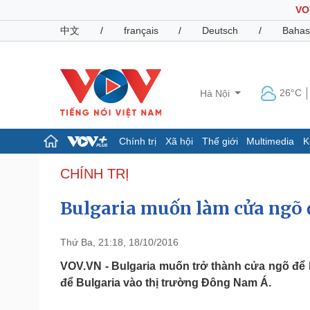
VO
中文
/
français
/
Deutsch
/
Bahas
26°C
Hà Nội
Chính trị
Xã hội
Thế giới
Multimedia
K
Chính trị
Xã hội
CHÍNH TRỊ
Đảng
Tin 24h
Bulgaria muốn làm cửa ngõ 
Tổ chức nhân sự
Dự báo thời tiết
Quốc hội
Giáo dục
Nhận diện sự thật
Dấu ấn VOV
Thứ Ba, 21:18, 18/10/2016
Việc làm
Biển đảo
VOV.VN - Bulgaria muốn trở thành cửa ngõ để
để Bulgaria vào thị trường Đông Nam Á.
Pháp luật
Quân sự - Quốc phòng
Vụ án
Vũ khí