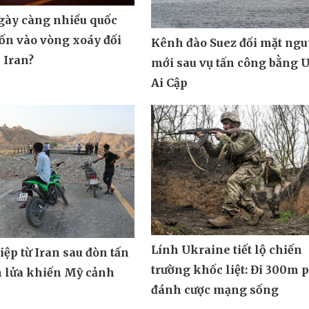
ngày càng nhiều quốc
uốn vào vòng xoáy đối
Kênh đào Suez đối mặt ngu
 Iran?
mới sau vụ tấn công bằng 
Ai Cập
Lính Ukraine tiết lộ chiến
ệp từ Iran sau đòn tấn
trường khốc liệt: Đi 300m 
n lửa khiến Mỹ cảnh
đánh cược mạng sống