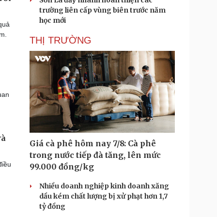
Sơn La đẩy nhanh hoàn thiện các
trường liên cấp vùng biên trước năm
học mới
 quả
am.
THỊ TRƯỜNG
uan
và
Giá cà phê hôm nay 7/8: Cà phê
trong nước tiếp đà tăng, lên mức
điều
99.000 đồng/kg
Nhiều doanh nghiệp kinh doanh xăng
dầu kém chất lượng bị xử phạt hơn 1,7
tỷ đồng