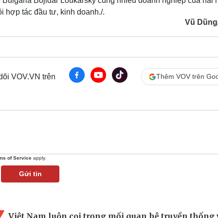
Bulgaria Bojidar Loukarsky cùng nhiều doanh nghiệp của hai 
ội hợp tác đầu tư, kinh doanh./.
Vũ Dũng
 dõi VOV.VN trên
Thêm VOV trên Goo
ms of Service
apply.
Gửi tin
Việt Nam luôn coi trọng mối quan hệ truyền thống 