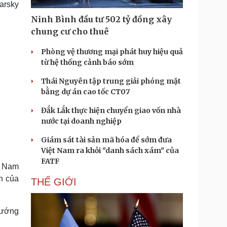
arsky
Doanh nghiệp 24h
Tin Công nghệ
Doanh nhân
Trải nghiệm
Ninh Bình đầu tư 502 tỷ đồng xây
ì cộng đồng
Chuyển đổi số
chung cư cho thuê
Phòng vệ thương mại phát huy hiệu quả
u lịch
Podcast
từ hệ thống cảnh báo sớm
Tư vấn
Câu chuyện thời sự
Săn Tour
Đọc truyện đêm khuya
Thái Nguyên tập trung giải phóng mặt
heck-in
Cửa sổ tình yêu
bằng dự án cao tốc CT07
Kể chuyện cho bé
Đắk Lắk thực hiện chuyển giao vốn nhà
Hạt giống tâm hồn
nước tại doanh nghiệp
Giám sát tài sản mã hóa để sớm đưa
Việt Nam ra khỏi "danh sách xám" của
FATF
ệt Nam
n của
THẾ GIỚI
 tướng