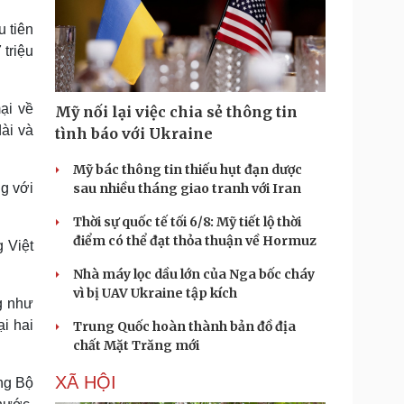
 tiên
triệu
ại về
Mỹ nối lại việc chia sẻ thông tin
ài và
tình báo với Ukraine
Mỹ bác thông tin thiếu hụt đạn dược
g với
sau nhiều tháng giao tranh với Iran
Thời sự quốc tế tối 6/8: Mỹ tiết lộ thời
điểm có thể đạt thỏa thuận về Hormuz
 Việt
Nhà máy lọc dầu lớn của Nga bốc cháy
vì bị UAV Ukraine tập kích
g như
i hai
Trung Quốc hoàn thành bản đồ địa
chất Mặt Trăng mới
XÃ HỘI
ng Bộ