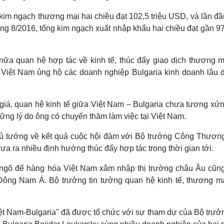
im ngạch thương mại hai chiều đạt 102,5 triệu USD, và lần đầu
g 8/2016, tổng kim ngạch xuất nhập khẩu hai chiều đạt gần 97 
a quan hệ hợp tác về kinh tế, thúc đẩy giao dịch thương m
 Việt Nam ủng hộ các doanh nghiệp Bulgaria kinh doanh lâu d
giá, quan hệ kinh tế giữa Việt Nam – Bulgaria chưa tương xứn
ững lý do ông có chuyến thăm làm việc tại Việt Nam.
hủ tướng về kết quả cuộc hội đàm với Bộ trưởng Công Thương
ưa ra nhiều định hướng thúc đẩy hợp tác trong thời gian tới.
 ngõ để hàng hóa Việt Nam xâm nhập thị trường châu Âu cũn
 Đông Nam Á. Bộ trưởng tin tưởng quan hệ kinh tế, thương mạ
ệt Nam-Bulgaria" đã được tổ chức với sự tham dự của Bộ trưở