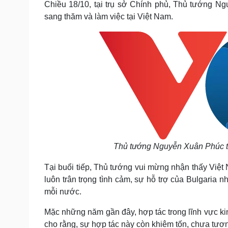
Chiều 18/10, tại trụ sở Chính phủ, Thủ tướng Ng
Tin nóng
Việt Nam
sang thăm và làm việc tại Việt Nam.
Tư vấn luật
Phân tích
Sức khỏe
Đời sống
Dinh dưỡng - món ngon
Nhà đẹp
Cây thuốc
Blog
Sản phụ khoa
Tình yêu - Gia đình
Nhi khoa
Nam khoa
Làm đẹp - giảm cân
Phòng mạch online
Ăn sạch sống khỏe
Thủ tướng Nguyễn Xuân Phúc tiế
Cải chính
Tại buổi tiếp, Thủ tướng vui mừng nhận thấy Việt 
luôn trân trọng tình cảm, sự hỗ trợ của Bulgaria
mỗi nước.
Mặc những năm gần đây, hợp tác trong lĩnh vực kin
cho rằng, sự hợp tác này còn khiêm tốn, chưa tư