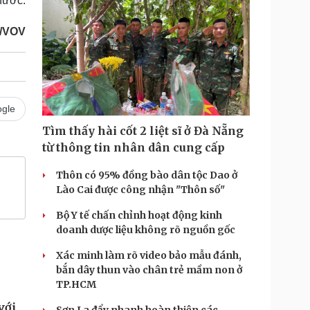
nước.
/VOV
gle
Tìm thấy hài cốt 2 liệt sĩ ở Đà Nẵng
từ thông tin nhân dân cung cấp
Thôn có 95% đồng bào dân tộc Dao ở
Lào Cai được công nhận "Thôn số"
Bộ Y tế chấn chỉnh hoạt động kinh
doanh dược liệu không rõ nguồn gốc
Xác minh làm rõ video bảo mẫu đánh,
bắn dây thun vào chân trẻ mầm non ở
TP.HCM
với