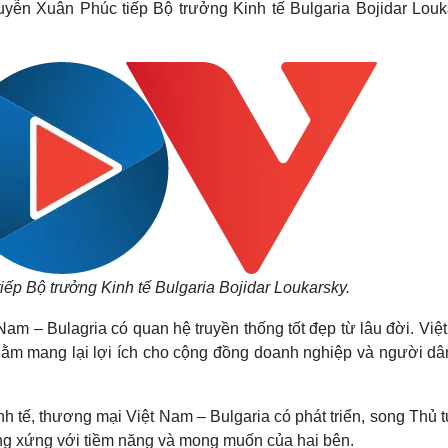
uyễn Xuân Phúc tiếp Bộ trưởng Kinh tế Bulgaria Bojidar Louk
Lịch thi đấu bóng đá
Xe máy
Thế giới thể thao
Tư vấn
eSports
V
Hậu trường
Văn hóa
Giải trí
D
Sân khấu - Điện ảnh
Nghệ sĩ
Văn học
Thời trang
Âm nhạc
Sao Việt
c
Di sản
p Bộ trưởng Kinh tế Bulgaria Bojidar Loukarsky.
Nam – Bulagria có quan hệ truyền thống tốt đẹp từ lâu đời. Vi
 nhằm mang lại lợi ích cho cộng đồng doanh nghiệp và người dâ
h tế, thương mại Việt Nam – Bulgaria có phát triển, song Thủ
ơng xứng với tiềm năng và mong muốn của hai bên.