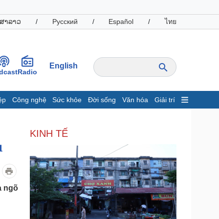
ສາລາວ
/
Русский
/
Español
/
ไทย
English
dcast
Radio
ệp
Công nghệ
Sức khỏe
Đời sống
Văn hóa
Giải trí
inh tế
Thị trường
KINH TẾ
ất động sản
Giá vàng
u
hởi nghiệp
Tiêu dùng
Tỷ giá
Chứng khoán
Giá cà phê
a ngõ
oanh nghiệp
Công nghệ
hông tin doanh nghiệp
Sành điệu