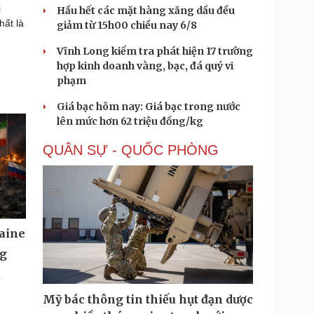
ị
Hầu hết các mặt hàng xăng dầu đều
hất là
giảm từ 15h00 chiều nay 6/8
Vĩnh Long kiểm tra phát hiện 17 trường
hợp kinh doanh vàng, bạc, đá quý vi
phạm
Giá bạc hôm nay: Giá bạc trong nước
lên mức hơn 62 triệu đồng/kg
QUÂN SỰ - QUỐC PHÒNG
aine
ng
u
Mỹ bác thông tin thiếu hụt đạn dược