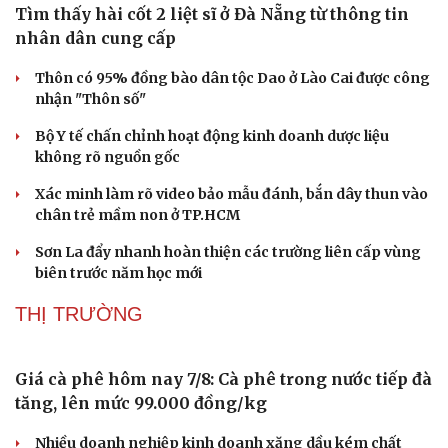
Trung Quốc hoàn thành bản đồ địa chất Mặt Trăng mới
XÃ HỘI
Tìm thấy hài cốt 2 liệt sĩ ở Đà Nẵng từ thông tin
Sức khỏe
Đời sống
nhân dân cung cấp
Dinh dưỡng - món ngon
Nhà đẹp
Cây thuốc
Blog
Thôn có 95% đồng bào dân tộc Dao ở Lào Cai được công
Sản phụ khoa
Tình yêu - Gia đình
nhận "Thôn số"
Nhi khoa