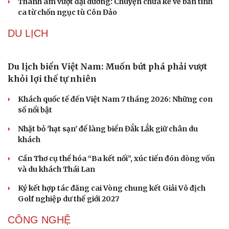
Phê duyệt Kế hoạch bồi dưỡng kiến thức quốc phòng và
an ninh cho đối tượng 1
Bế mạc Vòng Chung kết Hội thao Công an Nhân dân
năm 2026
Tăng cường tuyên truyền, bảo vệ vững chắc biên giới
Việt Nam – Campuchia
Hải quân Mỹ lần đầu tiên huấn luyện UAV cảm tử tại Hàn
Quốc
VĂN HÓA
Văn hóa
Giải trí
Từ vụ MCK gỡ 19 ca khúc: Không thể gây sốc rồi
Sân khấu - Điện ảnh
Nghệ sĩ
chỉ xin lỗi là xong
Văn học
Thời trang
Âm nhạc
Sao Việt
Hà Nội sắp cải tạo 131 vòm cầu đá: Đánh thức di sản giữa
Di sản
lòng phố cổ
Đưa bản sắc văn hóa người Mường trở thành động lực