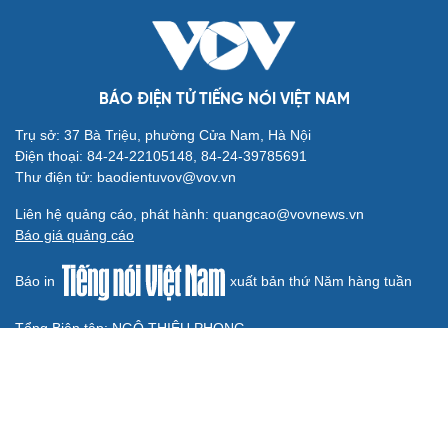
hiệu quả, không đúng tôn chỉ
Quy định số 207: Siết trách nhiệm đảng viên khi sử dụng
mạng xã hội
Thành Lập Ban Chỉ đạo TW về tổng kết thực tiễn,
nghiên cứu sửa Điều lệ Đảng
QUỐC HỘI
Không để quá trình đô thị hóa Bắc Ninh làm đứt
gãy không gian văn hóa Kinh Bắc
ĐBQH đề xuất làm rõ bản sắc kiến trúc Việt Nam trong
Luật Kiến trúc
Bí thư Quảng Ninh: Trăn trở nhất là người dân được gì
khi tỉnh lên thành phố
ĐBQH TP Hà Nội "hiến kế" khai thác hiệu quả đường
Vành đai 5 - Vùng Thủ đô