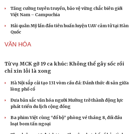
Giá cà phê hôm nay 7/8: Cà phê trong nước tiếp đà
tăng, lên mức 99.000 đồng/kg
Nhiều doanh nghiệp kinh doanh xăng dầu kém chất
lượng bị xử phạt hơn 1,7 tỷ đồng
Hầu hết các mặt hàng xăng dầu đều giảm từ 15h00
chiều nay 6/8
Vĩnh Long kiểm tra phát hiện 17 trường hợp kinh doanh
vàng, bạc, đá quý vi phạm
Giá bạc hôm nay: Giá bạc trong nước lên mức hơn 62
triệu đồng/kg
QUÂN SỰ - QUỐC PHÒNG
Mỹ bác thông tin thiếu hụt đạn dược sau nhiều
tháng giao tranh với Iran