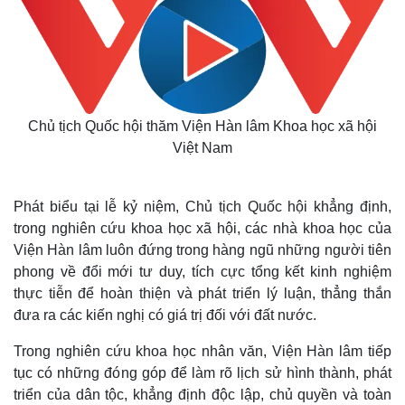
Thế giới
Multimedia
Quan sát
Video
Chủ tịch Quốc hội thăm Viện Hàn lâm Khoa học xã hội
Cuộc sống đó đây
Ảnh
Việt Nam
Hồ sơ
E-Magazine
Infographic
Phát biểu tại lễ kỷ niệm, Chủ tịch Quốc hội khẳng định,
trong nghiên cứu khoa học xã hội, các nhà khoa học của
Viện Hàn lâm luôn đứng trong hàng ngũ những người tiên
phong về đổi mới tư duy, tích cực tổng kết kinh nghiệm
thực tiễn để hoàn thiện và phát triển lý luận, thẳng thắn
đưa ra các kiến nghị có giá trị đối với đất nước.
Trong nghiên cứu khoa học nhân văn, Viện Hàn lâm tiếp
tục có những đóng góp để làm rõ lịch sử hình thành, phát
triển của dân tộc, khẳng định độc lập, chủ quyền và toàn