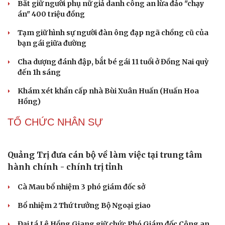
Ký kết hợp tác đăng cai Vòng chung kết Giải Vô địch
Golf nghiệp dư thế giới 2027
CÔNG NGHỆ
Thành lập Khu Công nghệ cao tỉnh Hưng Yên
quy mô hơn 496ha
Phê duyệt Chương trình KHCN và đổi mới sáng tạo quốc
gia về công nghệ chiến lược
Bắc Kinh triển khai “nhân viên” robot tại các công viên
Nguy cơ mất tài khoản Microsoft chỉ vì kết nối mạng Wi-
Fi khách sạn
Một việc nhiều gia đình bỏ quên có thể khiến điện mặt
trời giảm tới 40% hiệu suất
PHÁP LUẬT