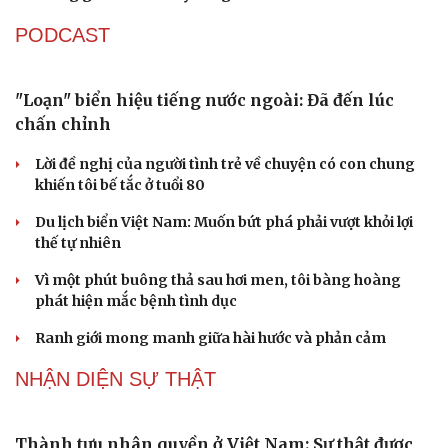
Cà Mau bổ nhiệm 3 phó giám đốc sở
Bổ nhiệm 2 Thứ trưởng Bộ Ngoại giao
Đại tá Lê Hồng Giang giữ chức Phó Giám đốc Công an
Cao Bằng
Sau 1 tháng sáp nhập tổ dân phố: Công nghệ không thể
thay cán bộ đi gặp dân
QUỐC HỘI
Không để quá trình đô thị hóa Bắc Ninh làm đứt
gãy không gian văn hóa Kinh Bắc
ĐBQH đề xuất làm rõ bản sắc kiến trúc Việt Nam trong
Luật Kiến trúc
Bí thư Quảng Ninh: Trăn trở nhất là người dân được gì
khi tỉnh lên thành phố