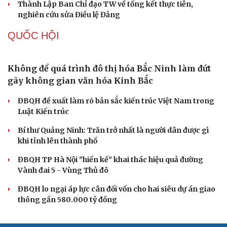
chứng minh qua những số liệu cụ thể
Thực tiễn vận hành chính quyền ba cấp bác bỏ mọi luận
điệu xuyên tạc
Thủ đoạn xuyên tạc mới trên không gian mạng thời AI
Tự cảnh giác trước tâm lý đám đông khi dùng mạng xã
hội
Khi mạng xã hội thành nơi phán xử
XÂY DỰNG, CHỈNH ĐỐN ĐẢNG
Đảng ủy các cơ quan Đảng Trung ương xây dựng
phần mềm đánh giá cán bộ theo KPI
Đồng chí Trần Cẩm Tú: Bộ chỉ số đánh giá công việc
phải đo được kết quả thực chất
Bộ Chính trị: Giải thể hội quần chúng hoạt động kém