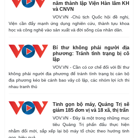
năm thành lập Viện Hàn lâm KH
và CNVN
VOV.VN -Chủ tịch Quốc hội đề nghị,
Viện cần đẩy mạnh ứng dụng nghiên cứu, thành tựu khoa
học và công nghệ vào sản xuất và đời sống của nhân dân.
Bí thư không phải người địa
phương: Tránh tình trạng bị cô
lập
VOV.VN - Cần có cơ chế đối với Bí thư
không phải người địa phương để tránh tình trạng bị cán bộ
địa phương kéo bè cánh bao vây cô lập, các nhóm lợi ích thi
nhau tranh thủ
Pháp luật
Quân sự - Quốc phòng
Vụ án
Vũ khí
Tinh gọn bộ máy, Quảng Trị sẽ
Tin nóng
Việt Nam
giảm 185 đơn vị và 18 xã, thị trấn
Tư vấn luật
Phân tích
VOV.VN - Đây là một trong những mục
tiêu Quảng Trị phấn đấu thực hiện
nhằm đổi mới, sắp xếp lại bộ máy tổ chức theo hướng tinh
gọn, hiệu quả.