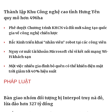
phát triển du lịch cộng đồng
Ba phim Việt cùng “đổ bộ” phòng vé tháng 8, đối đầu
loạt bom tấn ngoại
Thanh âm vượt đại dương: Chuyện chưa kể về bản tình
ca từ chốn ngục tù Côn Đảo
DU LỊCH
Du lịch biển Việt Nam: Muốn bứt phá phải vượt
khỏi lợi thế tự nhiên
Khách quốc tế đến Việt Nam 7 tháng 2026: Những con
số nổi bật
Nhặt bỏ 'hạt sạn' để làng biển Đắk Lắk giữ chân du
khách
Cần Thơ cụ thể hóa “Ba kết nối”, xúc tiến đón dòng vốn
và du khách Thái Lan