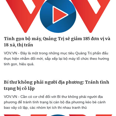
Thể thao
Ô tô - Xe máy
Tinh gọn bộ máy, Quảng Trị sẽ giảm 185 đơn vị và
18 xã, thị trấn
Bóng đá
Ô tô
Lịch thi đấu bóng đá
Xe máy
VOV.VN - Đây là một trong những mục tiêu Quảng Trị phấn đấu
Thế giới thể thao
Tư vấn
thực hiện nhằm đổi mới, sắp xếp lại bộ máy tổ chức theo hướng
eSports
tinh gọn, hiệu quả.
Hậu trường
Bí thư không phải người địa phương: Tránh tình