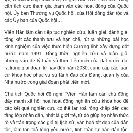
Khởi nghiệp
Tiêu dùng
cần tích cực tham gia tham vấn các hoạt động của Quốc
Tỷ giá
hội, Ủy ban Thường vụ Quốc hội, của Hội đồng dân tộc và
Chứng khoán
các Ủy ban của Quốc hội…
Giá cà phê
Viện Hàn lâm cần tiếp tục nghiên cứu, luận giải, đánh giá,
tổng kết các thành tựu và hạn chế, rút ra những bài học
kinh nghiệm của việc thực hiện Cương lĩnh xây dựng đất
nước năm 1991. Đồng thời, nghiên cứu và luận giải
những vấn đề lý luận và thực tiễn mới của đất nước đặt
ra trong giai đoạn từ nay đến năm 2030, cung cấp các luận
cứ khoa học phục vụ sự lãnh đạo của Đảng, quản lý của
Nhà nước trong giai đoạn phát triển mới.
Chủ tịch Quốc hội đề nghị: “Viện Hàn lâm cần chủ động
đẩy mạnh xã hội hoá hoạt động nghiên cứu khoa học để
các kết quả nghiên cứu có thể lan toả rộng khắp đến các
tầng lớp nhân dân, nhất là giới trẻ, từ đó giúp họ nhận thức
rõ và trân trọng các giá trị lịch sử, văn hoá tốt đẹp của dân
tộc, làm lan toả lòng yêu nước, tinh thần tự hào dân tộc,