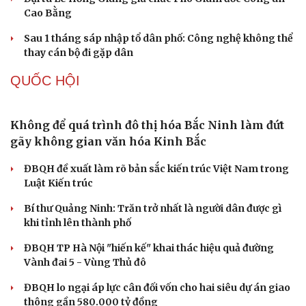
Bàn giao nhóm đối tượng bị Interpol truy nã đỏ,
lừa đảo hơn 327 tỷ đồng
Bắt giữ người phụ nữ giả danh công an lừa đảo "chạy
án" 400 triệu đồng
Tạm giữ hình sự người đàn ông đạp ngã chồng cũ của
Du lịch
Podcast
bạn gái giữa đường
Tư vấn
Câu chuyện thời sự
Săn Tour
Đọc truyện đêm khuya
Cha dượng đánh đập, bắt bé gái 11 tuổi ở Đồng Nai quỳ
check-in
Cửa sổ tình yêu
đến 1h sáng
Kể chuyện cho bé
Hạt giống tâm hồn
Khám xét khẩn cấp nhà Bùi Xuân Huấn (Huấn Hoa
Hồng)
TỔ CHỨC NHÂN SỰ
Quảng Trị đưa cán bộ về làm việc tại trung tâm
hành chính - chính trị tỉnh