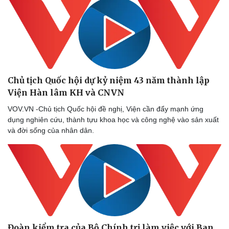
trạng bị cô lập
VOV.VN - Cần có cơ chế đối với Bí thư không phải người địa
phương để tránh tình trạng bị cán bộ địa phương kéo bè cánh
bao vây cô lập, các nhóm lợi ích thi nhau tranh thủ
Chủ tịch Quốc hội dự kỷ niệm 43 năm thành lập
Viện Hàn lâm KH và CNVN
VOV.VN -Chủ tịch Quốc hội đề nghị, Viện cần đẩy mạnh ứng
dụng nghiên cứu, thành tựu khoa học và công nghệ vào sản xuất
và đời sống của nhân dân.