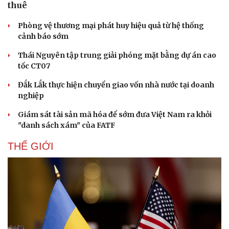
Doanh nghiệp
Công nghệ
Thông tin doanh nghiệp
Sành điệu
Doanh nghiệp 24h
Tin Công nghệ
Doanh nhân
Trải nghiệm
Ninh Bình đầu tư 502 tỷ đồng xây chung cư cho
Vì cộng đồng
Chuyển đổi số
thuê
Phòng vệ thương mại phát huy hiệu quả từ hệ thống
cảnh báo sớm
Thái Nguyên tập trung giải phóng mặt bằng dự án cao
tốc CT07
Đắk Lắk thực hiện chuyển giao vốn nhà nước tại doanh
nghiệp
Giám sát tài sản mã hóa để sớm đưa Việt Nam ra khỏi
"danh sách xám" của FATF
THẾ GIỚI