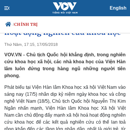
English
Cần đẩy mạnh xã hội hóa các
CHÍNH TRỊ
/
hoạt động nghiên cứu khoa học
Thứ Năm, 17:15, 17/05/2018
VOV.VN - Chủ tịch Quốc hội khẳng định, trong nghiên
Chính trị
Xã hội
cứu khoa học xã hội, các nhà khoa học của Viện Hàn
Đảng
Tin 24h
lâm luôn đứng trong hàng ngũ những người tiên
Tổ chức nhân sự
Dự báo thời tiết
Quốc hội
Giáo dục
phong.
Nhận diện sự thật
Dấu ấn VOV
Việc làm
Phát biểu tại Viện Hàn lâm Khoa học xã hội Việt Nam vào
Biển đảo
sáng nay (17/5) nhân dịp kỷ niệm ngày khoa học và công
nghệ Việt Nam (18/5), Chủ tịch Quốc hội Nguyễn Thị Kim
Ngân nhấn mạnh, Viện Hàn lâm Khoa học Xã hội Việt
Nam cần chủ động đẩy mạnh xã hội hoá hoạt động nghiên
cứu khoa học để các kết quả nghiên cứu có thể lan toả
rộng khắp đến các tầng lớp nhân dân, nhất là giới trẻ, từ