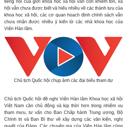
tiếng nói của giới khoa học xã hội vẫn còn khiêm tốn, xã
hội vẫn chưa được biết và hiểu nhiều về các thành tựu của
khoa học xã hội, các cơ quan hoạch định chính sách vẫn
chưa nhận được nhiều ý kiến từ các nhà khoa học của
Viện Hàn lâm.
Chủ tịch Quốc hội chụp ảnh các đại biểu tham dự
Chủ tịch Quốc hội đề nghị Viện Hàn lâm Khoa học xã hội
Việt Nam cần chủ động và kịp thời hơn trong nhiệm vụ
tham mưu, tư vấn cho Ban Chấp hành Trung ương, Bộ
Kinh tế
Thị trường
Chính trị và Ban Bí thư về xây dựng các văn kiện, nghị
Bất động sản
Giá vàng
quyết của Đảng. Các chuyên gia của Viện Hàn lâm cũng