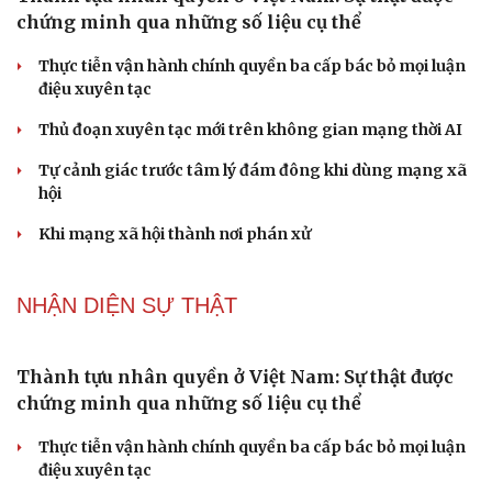
ĐBQH TP Hà Nội "hiến kế" khai thác hiệu quả đường
Vành đai 5 - Vùng Thủ đô
ĐBQH lo ngại áp lực cân đối vốn cho hai siêu dự án giao
thông gần 580.000 tỷ đồng
PODCAST
"Loạn" biển hiệu tiếng nước ngoài: Đã đến lúc
chấn chỉnh
Lời đề nghị của người tình trẻ về chuyện có con chung
khiến tôi bế tắc ở tuổi 80
Du lịch biển Việt Nam: Muốn bứt phá phải vượt khỏi lợi
thế tự nhiên
Vì một phút buông thả sau hơi men, tôi bàng hoàng
phát hiện mắc bệnh tình dục
Ranh giới mong manh giữa hài hước và phản cảm