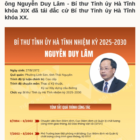
Thế giới
Multimedia
ông Nguyễn Duy Lâm - Bí thư Tỉnh ủy Hà Tĩnh
khóa XIX đã tái đắc cử Bí thư Tỉnh ủy Hà Tĩnh
Quan sát
Video
khóa XX.
Cuộc sống đó đây
Ảnh
Hồ sơ
E-Magazine
Infographic
Kinh tế
Thị trường
Bất động sản
Giá vàng
Khởi nghiệp
Tiêu dùng
Tỷ giá
Chứng khoán
Giá cà phê
Pháp luật
Quân sự - Quốc phòng
Vụ án
Vũ khí
Tin nóng
Việt Nam
Tư vấn luật
Phân tích