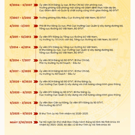
Thể thao
Ô tô - Xe máy
Bóng đá
Ô tô
Lịch thi đấu bóng đá
Xe máy
Thế giới thể thao
Tư vấn
eSports
Hậu trường
Doanh nghiệp
Công nghệ
Thông tin doanh nghiệp
Sành điệu
Doanh nghiệp 24h
Tin Công nghệ
Doanh nhân
Trải nghiệm
Vì cộng đồng
Chuyển đổi số
Sức khỏe
Đời sống