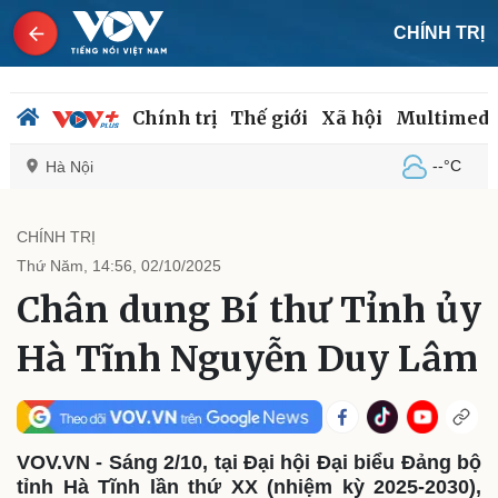
CHÍNH TRỊ
Chính trị
Thế giới
Xã hội
Multimedi
--°C
Hà Nội
CHÍNH TRỊ
Thứ Năm, 14:56, 02/10/2025
Chính trị
Xã hội
Chân dung Bí thư Tỉnh ủy
Đảng
Tin 24h
Tổ chức nhân sự
Dự báo thời tiết
Hà Tĩnh Nguyễn Duy Lâm
Quốc hội
Giáo dục
Nhận diện sự thật
Dấu ấn VOV
Việc làm
Biển đảo
VOV.VN - Sáng 2/10, tại Đại hội Đại biểu Đảng bộ
tỉnh Hà Tĩnh lần thứ XX (nhiệm kỳ 2025-2030),