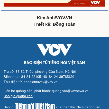
Dinh dưỡng - món ngon
Nhà đẹp
Cây thuốc
Blog
Sản phụ khoa
Tình yêu - Gia đình
Nhi khoa
Kim Anh/VOV.VN
Nam khoa
Thiết kế: Đồng Toàn
Làm đẹp - giảm cân
Phòng mạch online
Ăn sạch sống khỏe
Văn hóa
Giải trí
BÁO ĐIỆN TỬ TIẾNG NÓI VIỆT NAM
Sân khấu - Điện ảnh
Nghệ sĩ
Văn học
Thời trang
Trụ sở: 37 Bà Triệu, phường Cửa Nam, Hà Nội
Âm nhạc
Sao Việt
Điện thoại: 84-24-22105148, 84-24-39785691
Di sản
Thư điện tử: baodientuvov@vov.vn
Liên hệ quảng cáo, phát hành: quangcao@vovnews.vn
Báo giá quảng cáo
Du lịch
Podcast
Tư vấn
Câu chuyện thời sự
Báo in
xuất bản thứ Năm hàng tuần