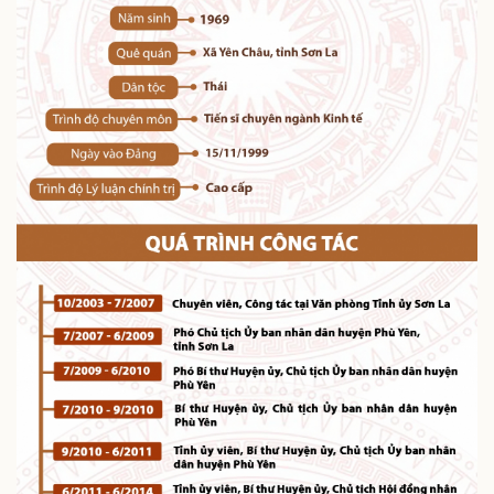
Pháp luật
Quân sự - Quốc phòng
Vụ án
Vũ khí
Tin nóng
Việt Nam
Tư vấn luật
Phân tích
Thể thao
Ô tô - Xe máy
Bóng đá
Ô tô
Lịch thi đấu bóng đá
Xe máy
Thế giới thể thao
Tư vấn
eSports
Hậu trường