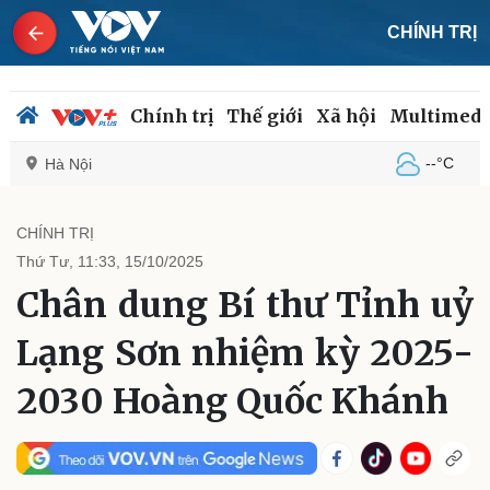
CHÍNH TRỊ
Chính trị
Thế giới
Xã hội
Multimedi
--°C
Hà Nội
CHÍNH TRỊ
Thứ Tư, 11:33, 15/10/2025
Chính trị
Xã hội
Chân dung Bí thư Tỉnh uỷ
Đảng
Tin 24h
Tổ chức nhân sự
Dự báo thời tiết
Lạng Sơn nhiệm kỳ 2025-
Quốc hội
Giáo dục
Nhận diện sự thật
Dấu ấn VOV
2030 Hoàng Quốc Khánh
Việc làm
Biển đảo