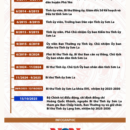
Doanh nghiệp
Công nghệ
Thông tin doanh nghiệp
Sành điệu
Doanh nghiệp 24h
Tin Công nghệ
Doanh nhân
Trải nghiệm
Vì cộng đồng
Chuyển đổi số
Sức khỏe
Đời sống
Dinh dưỡng - món ngon
Nhà đẹp
Cây thuốc
Blog
Sản phụ khoa
Tình yêu - Gia đình
Nhi khoa
Nam khoa
Làm đẹp - giảm cân
Phòng mạch online
Ăn sạch sống khỏe