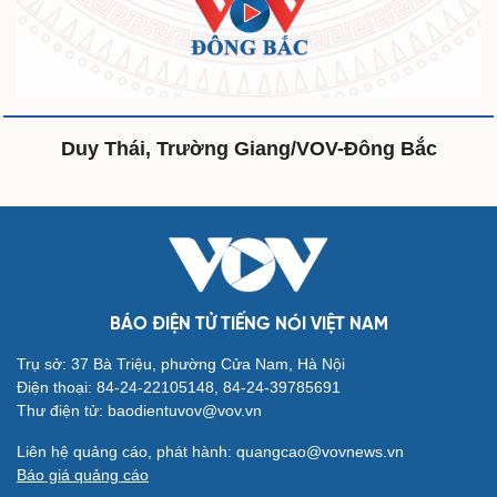
Văn hóa
Giải trí
Duy Thái, Trường Giang/VOV-Đông Bắc
Sân khấu - Điện ảnh
Nghệ sĩ
Văn học
Thời trang
Âm nhạc
Sao Việt
Di sản
BÁO ĐIỆN TỬ TIẾNG NÓI VIỆT NAM
Trụ sở: 37 Bà Triệu, phường Cửa Nam, Hà Nội
Du lịch
Podcast
Điện thoại: 84-24-22105148, 84-24-39785691
Tư vấn
Câu chuyện thời sự
Thư điện tử: baodientuvov@vov.vn
Săn Tour
Đọc truyện đêm khuya
Liên hệ quảng cáo, phát hành: quangcao@vovnews.vn
check-in
Cửa sổ tình yêu
Báo giá quảng cáo
Kể chuyện cho bé