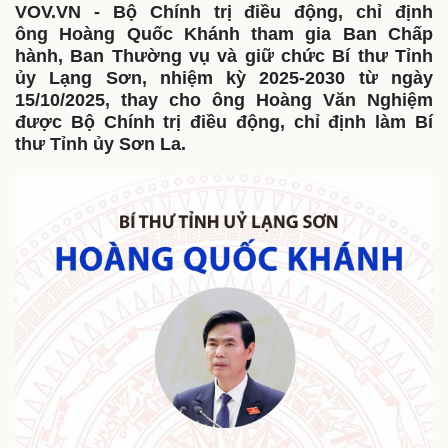
VOV.VN - Bộ Chính trị điều động, chỉ định
ông Hoàng Quốc Khánh tham gia Ban Chấp
hành, Ban Thường vụ và giữ chức Bí thư Tỉnh
Thế giới
Multimedia
ủy Lạng Sơn, nhiệm kỳ 2025-2030 từ ngày
Quan sát
Video
15/10/2025, thay cho ông Hoàng Văn Nghiệm
Cuộc sống đó đây
Ảnh
được Bộ Chính trị điều động, chỉ định làm Bí
Hồ sơ
E-Magazine
thư Tỉnh ủy Sơn La.
Infographic
Kinh tế
Thị trường
Bất động sản
Giá vàng
Khởi nghiệp
Tiêu dùng
Tỷ giá
Chứng khoán
Giá cà phê