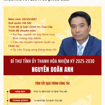
Cuộc sống đó đây
Ảnh
Hồ sơ
E-Magazine
Infographic
Kinh tế
Thị trường
Bất động sản
Giá vàng
Khởi nghiệp
Tiêu dùng
Tỷ giá
Chứng khoán
Giá cà phê
Pháp luật
Quân sự - Quốc phòng
Vụ án
Vũ khí
Tin nóng
Việt Nam
Tư vấn luật
Phân tích