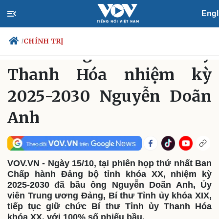
Engl
CHÍNH TRỊ
Thứ Năm, 06:00, 16/10/2025
CHÍNH TRỊ
/
Chân dung Bí thư Tỉnh ủy
Thanh Hóa nhiệm kỳ
2025-2030 Nguyễn Doãn
Chính trị
Xã hội
Đảng
Tin 24h
Anh
Tổ chức nhân sự
Dự báo thời tiết
Quốc hội
Giáo dục
Nhận diện sự thật
Dấu ấn VOV
Việc làm
Biển đảo
VOV.VN - Ngày 15/10, tại phiên họp thứ nhất Ban
Chấp hành Đảng bộ tỉnh khóa XX, nhiệm kỳ
2025-2030 đã bầu ông Nguyễn Doãn Anh, Ủy
viên Trung ương Đảng, Bí thư Tỉnh ủy khóa XIX,
Thế giới
Multimedia
tiếp tục giữ chức Bí thư Tỉnh ủy Thanh Hóa
Quan sát
Video
khóa XX, với 100% số phiếu bầu.