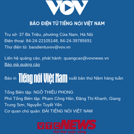
Nhi khoa
Nam khoa
Làm đẹp - giảm cân
Phòng mạch online
BÁO ĐIỆN TỬ TIẾNG NÓI VIỆT NAM
Ăn sạch sống khỏe
Trụ sở: 37 Bà Triệu, phường Cửa Nam, Hà Nội
Điện thoại: 84-24-22105148, 84-24-39785691
Thư điện tử: baodientuvov@vov.vn
Văn hóa
Giải trí
Liên hệ quảng cáo, phát hành: quangcao@vovnews.vn
Sân khấu - Điện ảnh
Nghệ sĩ
Báo giá quảng cáo
Văn học
Thời trang
Âm nhạc
Sao Việt
Báo in
xuất bản thứ Năm hàng tuần
Di sản
Tổng Biên tập: NGÔ THIỆU PHONG
Phó Tổng Biên tập: Phạm Công Hân, Đặng Thị Khanh, Giang
Du lịch
Podcast
Trung Sơn, Nguyễn Tuyết Yến
Cơ quan chủ quản: ĐÀI TIẾNG NÓI VIỆT NAM
Tư vấn
Câu chuyện thời sự
Săn Tour
Đọc truyện đêm khuya
check-in
Cửa sổ tình yêu
Kể chuyện cho bé