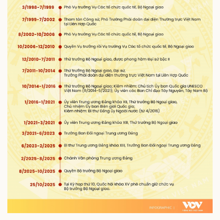
Thể thao
Ô tô - Xe máy
Bóng đá
Ô tô
Lịch thi đấu bóng đá
Xe máy
Thế giới thể thao
Tư vấn
eSports
Hậu trường
Doanh nghiệp
Công nghệ
Thông tin doanh nghiệp
Sành điệu
Doanh nghiệp 24h
Tin Công nghệ
Doanh nhân
Trải nghiệm
Vì cộng đồng
Chuyển đổi số
Sức khỏe
Đời sống
Dinh dưỡng - món ngon
Nhà đẹp
Cây thuốc
Blog