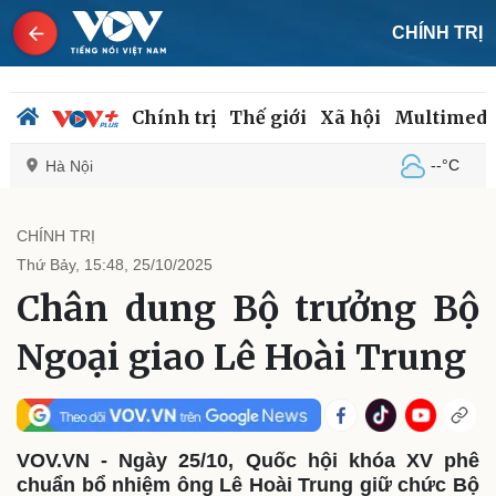
CHÍNH TRỊ
Chính trị
Thế giới
Xã hội
Multimedi
--°C
Hà Nội
CHÍNH TRỊ
Thứ Bảy, 15:48, 25/10/2025
Chính trị
Xã hội
Chân dung Bộ trưởng Bộ
Đảng
Tin 24h
Tổ chức nhân sự
Dự báo thời tiết
Ngoại giao Lê Hoài Trung
Quốc hội
Giáo dục
Nhận diện sự thật
Dấu ấn VOV
Việc làm
Biển đảo
VOV.VN - Ngày 25/10, Quốc hội khóa XV phê
chuẩn bổ nhiệm ông Lê Hoài Trung giữ chức Bộ