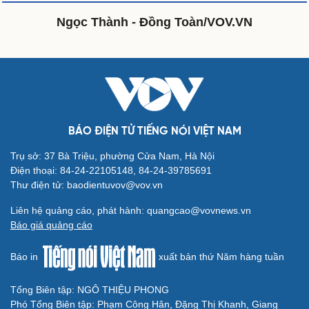
Sản phụ khoa
Tình yêu - Gia đình
Nhi khoa
Ngọc Thành - Đồng Toàn/VOV.VN
Nam khoa
Làm đẹp - giảm cân
Phòng mạch online
Ăn sạch sống khỏe
Văn hóa
Giải trí
BÁO ĐIỆN TỬ TIẾNG NÓI VIỆT NAM
Sân khấu - Điện ảnh
Nghệ sĩ
Trụ sở: 37 Bà Triệu, phường Cửa Nam, Hà Nội
Văn học
Thời trang
Điện thoại: 84-24-22105148, 84-24-39785691
Âm nhạc
Sao Việt
Thư điện tử: baodientuvov@vov.vn
Di sản
Liên hệ quảng cáo, phát hành: quangcao@vovnews.vn
Báo giá quảng cáo
Du lịch
Podcast
Báo in
xuất bản thứ Năm hàng tuần
Tư vấn
Câu chuyện thời sự
Săn Tour
Đọc truyện đêm khuya
check-in
Cửa sổ tình yêu
Tổng Biên tập: NGÔ THIỆU PHONG
Kể chuyện cho bé
Phó Tổng Biên tập: Phạm Công Hân, Đặng Thị Khanh, Giang