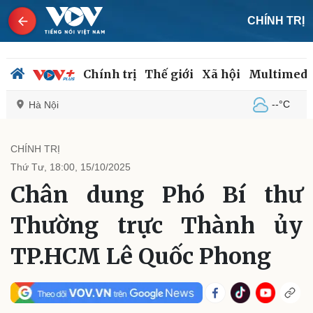
CHÍNH TRỊ
Chính trị
Thế giới
Xã hội
Multimedi
--°C
Hà Nội
CHÍNH TRỊ
Thứ Tư, 18:00, 15/10/2025
Chính trị
Xã hội
Chân dung Phó Bí thư
Đảng
Tin 24h
Tổ chức nhân sự
Dự báo thời tiết
Thường trực Thành ủy
Quốc hội
Giáo dục
Nhận diện sự thật
Dấu ấn VOV
TP.HCM Lê Quốc Phong
Việc làm
Biển đảo