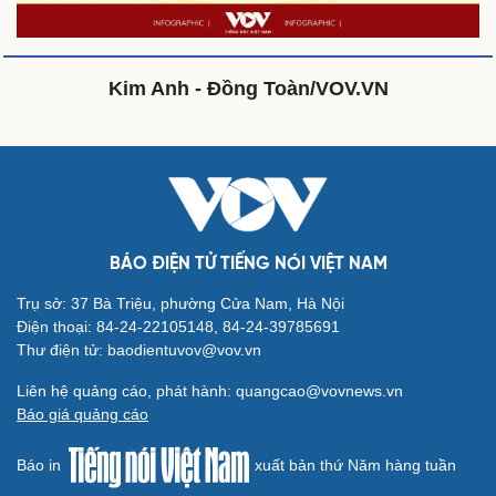
Cây thuốc
Blog
Sản phụ khoa
Tình yêu - Gia đình
Nhi khoa
Kim Anh - Đồng Toàn/VOV.VN
Nam khoa
Làm đẹp - giảm cân
Phòng mạch online
Ăn sạch sống khỏe
Văn hóa
Giải trí
BÁO ĐIỆN TỬ TIẾNG NÓI VIỆT NAM
Sân khấu - Điện ảnh
Nghệ sĩ
Văn học
Thời trang
Trụ sở: 37 Bà Triệu, phường Cửa Nam, Hà Nội
Âm nhạc
Sao Việt
Điện thoại: 84-24-22105148, 84-24-39785691
Di sản
Thư điện tử: baodientuvov@vov.vn
Liên hệ quảng cáo, phát hành: quangcao@vovnews.vn
Báo giá quảng cáo
Du lịch
Podcast
Tư vấn
Câu chuyện thời sự
Báo in
xuất bản thứ Năm hàng tuần
Săn Tour
Đọc truyện đêm khuya