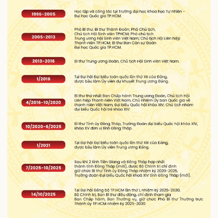
Thể thao
Ô tô - Xe máy
Bóng đá
Ô tô
Lịch thi đấu bóng đá
Xe máy
Thế giới thể thao
Tư vấn
eSports
Hậu trường
Doanh nghiệp
Công nghệ
Thông tin doanh nghiệp
Sành điệu
Doanh nghiệp 24h
Tin Công nghệ
Doanh nhân
Trải nghiệm
Vì cộng đồng
Chuyển đổi số
Sức khỏe
Đời sống
Dinh dưỡng - món ngon
Nhà đẹp