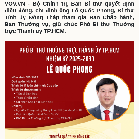
Thế giới
Multimedia
VOV.VN - Bộ Chính trị, Ban Bí thư quyết định
điều động, chỉ định ông Lê Quốc Phong, Bí thư
Quan sát
Video
Cuộc sống đó đây
Ảnh
Tỉnh ủy Đồng Tháp tham gia Ban Chấp hành,
Hồ sơ
E-Magazine
Ban Thường vụ, giữ chức Phó Bí thư Thường
Infographic
trực Thành ủy TP.HCM.
Kinh tế
Thị trường
Bất động sản
Giá vàng
Khởi nghiệp
Tiêu dùng
Tỷ giá
Chứng khoán
Giá cà phê
Pháp luật
Quân sự - Quốc phòng
Vụ án
Vũ khí
Tin nóng
Việt Nam
Tư vấn luật
Phân tích