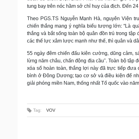
tung bay trên nóc hầm sở chỉ huy của địch. Đến 24 
Theo PGS.TS Nguyễn Mạnh Hà, nguyên Viện trưở
chiến thắng mang ý nghĩa biểu tượng lớn: “Là qu
thắng và bắt sống toàn bộ quân đồn trú trong tập 
các thế lực xâm lược mạnh như thế, thì quân và d
55 ngày đêm chiến đấu kiên cường, dũng cảm, sá
lừng năm châu, chấn động địa cầu". Toàn bộ tập đ
xóa sổ hoàn toàn, thắng lợi này đã trực tiếp đưa
bình ở Đông Dương; tạo cơ sở và điều kiện để nhâ
giải phóng miền Nam, thống nhất Tổ quốc vào năm
Tag:
VOV