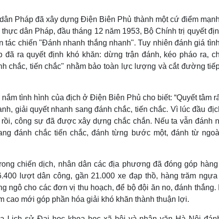
 dân Pháp đã xây dựng Điện Biên Phủ thành một cứ điểm mạnh
thực dân Pháp, đầu tháng 12 năm 1953, Bộ Chính trị quyết đị
 tác chiến "Đánh nhanh thắng nhanh". Tuy nhiên đánh giá tình
 đã ra quyết định khó khăn: dừng trận đánh, kéo pháo ra, c
 chắc, tiến chắc" nhằm bảo toàn lực lượng và cắt đường tiếp
ắm tình hình của địch ở Điện Biên Phủ cho biết: “Quyết tâm rấ
hanh, giải quyết nhanh sang đánh chắc, tiến chắc. Vì lúc đầu đị
n rồi, công sự đã được xây dựng chắc chắn. Nếu ta vẫn đánh 
 sang đánh chắc tiến chắc, đánh từng bước một, đánh từ ngoà
 trong chiến dịch, nhân dân các địa phương đã đóng góp hàng
6.400 lượt dân công, gần 21.000 xe đạp thồ, hàng trăm ngựa t
g ngô cho các đơn vị thu hoạch, để bộ đội ăn no, đánh thắng.
m cao mới góp phần hóa giải khó khăn thành thuận lợi.
 Lịch sử Đại học khoa học xã hội và nhân văn Hà Nội đánh