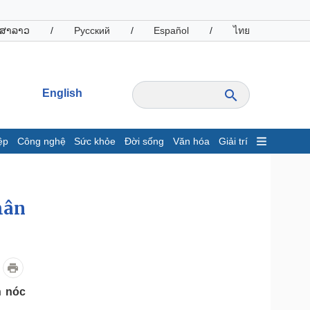
ສາລາວ
/
Русский
/
Español
/
ไทย
English
ệp
Công nghệ
Sức khỏe
Đời sống
Văn hóa
Giải trí
inh tế
Thị trường
ất động sản
Giá vàng
hân
hởi nghiệp
Tiêu dùng
Tỷ giá
Chứng khoán
Giá cà phê
oanh nghiệp
Công nghệ
n nóc
hông tin doanh nghiệp
Sành điệu