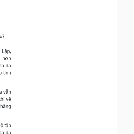
hủ
 Lập,
g hơn
ta đã
o tình
ta vẫn
hì về
thắng
bộ tập
ta đã