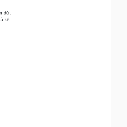
Doanh nghiệp 24h
Tin Công nghệ
Doanh nhân
Trải nghiệm
m dứt
ì cộng đồng
Chuyển đổi số
à kết
u lịch
Podcast
Tư vấn
Câu chuyện thời sự
Săn Tour
Đọc truyện đêm khuya
heck-in
Cửa sổ tình yêu
Kể chuyện cho bé
Hạt giống tâm hồn