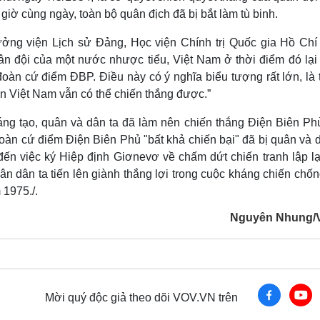
giờ cùng ngày, toàn bộ quân địch đã bị bắt làm tù binh.
ng viện Lịch sử Đảng, Học viện Chính trị Quốc gia Hồ Chí
ân đội của một nước nhược tiểu, Việt Nam ở thời điểm đó lại
đoàn cứ điểm ĐBP. Điều này có ý nghĩa biểu tượng rất lớn, là
ân Việt Nam vẫn có thể chiến thắng được.”
ng tạo, quân và dân ta đã làm nên chiến thắng Điện Biên Phủ
oàn cứ điểm Điện Biên Phủ "bất khả chiến bại" đã bị quân và d
 đến việc ký Hiệp định Giơnevơ về chấm dứt chiến tranh lập lạ
n dân ta tiến lên giành thắng lợi trong cuộc kháng chiến chốn
 1975./.
Nguyên Nhung/
Mời quý độc giả theo dõi VOV.VN trên