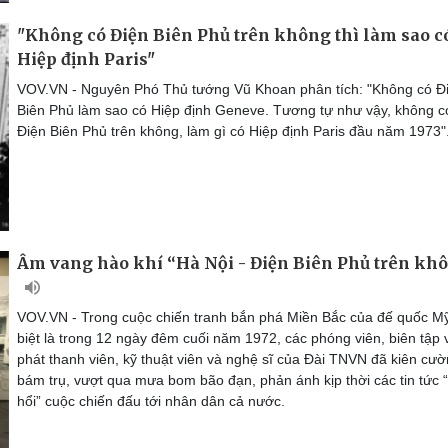
"Không có Điện Biên Phủ trên không thì làm sao c
Hiệp định Paris"
VOV.VN - Nguyên Phó Thủ tướng Vũ Khoan phân tích: "Không có Đ
Biên Phủ làm sao có Hiệp định Geneve. Tương tự như vậy, không c
Điện Biên Phủ trên không, làm gì có Hiệp định Paris đầu năm 1973"
Âm vang hào khí “Hà Nội - Điện Biên Phủ trên kh
VOV.VN - Trong cuộc chiến tranh bắn phá Miền Bắc của đế quốc Mỹ
biệt là trong 12 ngày đêm cuối năm 1972, các phóng viên, biên tập 
phát thanh viên, kỹ thuật viên và nghệ sĩ của Đài TNVN đã kiên cư
bám trụ, vượt qua mưa bom bão đạn, phản ánh kịp thời các tin tức 
hổi” cuộc chiến đấu tới nhân dân cả nước.