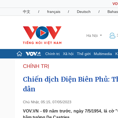
VO
中文
/
français
/
Deutsch
/
Bahas
Hà Nội
Chính trị
Xã hội
Thế giới
Multimedia
K
Chính trị
Xã hội
CHÍNH TRỊ
Đảng
Tin 24h
Chiến dịch Điện Biên Phủ: T
Tổ chức nhân sự
Dự báo thời tiết
Quốc hội
Giáo dục
dân
Nhận diện sự thật
Dấu ấn VOV
Việc làm
Biển đảo
Chủ Nhật, 05:15, 07/05/2023
Pháp luật
Quân sự - Quốc phòng
VOV.VN - 69 năm trước, ngày 7/5/1954, lá cờ 
Vụ án
Vũ khí
hầm tướng De Castries.