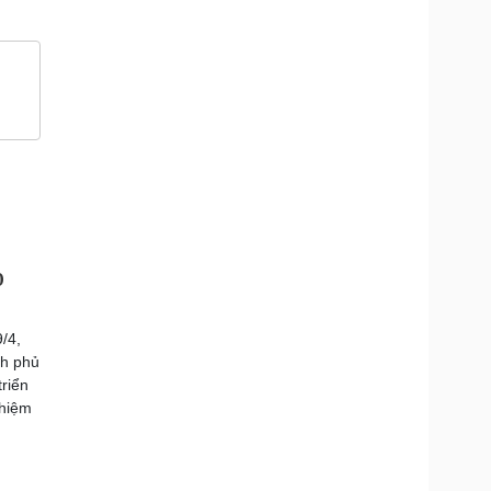
0
/4,
nh phủ
triển
nhiệm