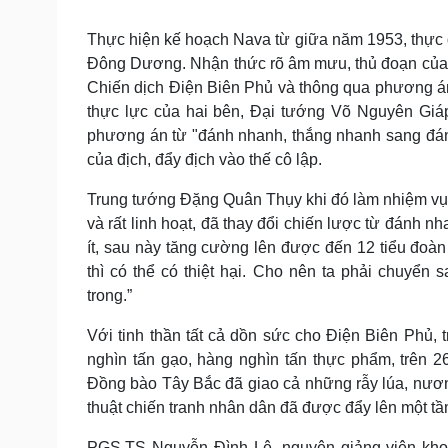
Thực hiện kế hoạch Nava từ giữa năm 1953, thực
Đông Dương. Nhận thức rõ âm mưu, thủ đoạn của 
Chiến dịch Điện Biên Phủ và thông qua phương án
thực lực của hai bên, Đại tướng Võ Nguyên Giáp
phương án từ "đánh nhanh, thắng nhanh sang đánh
của địch, đẩy địch vào thế cô lập.
Trung tướng Đặng Quân Thụy khi đó làm nhiệm vụ n
và rất linh hoạt, đã thay đổi chiến lược từ đánh n
ít, sau này tăng cường lên được đến 12 tiểu đoà
thì có thể có thiệt hại. Cho nên ta phải chuyển
trong.”
Với tinh thần tất cả dồn sức cho Điện Biên Phủ,
nghìn tấn gạo, hàng nghìn tấn thực phẩm, trên 2
Đồng bào Tây Bắc đã giao cả những rẫy lúa, nươn
thuật chiến tranh nhân dân đã được đẩy lên một tầ
PGS.TS Nguyễn Đình Lê, nguyên giảng viên khoa