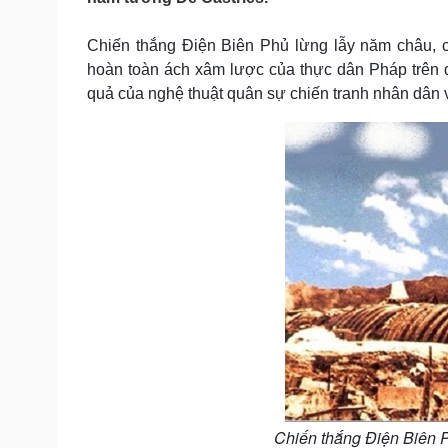
Tin nóng
Việt Nam
Tư vấn luật
Phân tích
Chiến thắng Điện Biên Phủ lừng lẫy năm châu, 
hoàn toàn ách xâm lược của thực dân Pháp trên đấ
quả của nghệ thuật quân sự chiến tranh nhân dân v
Sức khỏe
Đời sống
Dinh dưỡng - món ngon
Nhà đẹp
Cây thuốc
Blog
Sản phụ khoa
Tình yêu - Gia đình
Nhi khoa
Nam khoa
Làm đẹp - giảm cân
Phòng mạch online
Ăn sạch sống khỏe
Cải chính
Chiến thắng Điện Biên P