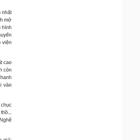
 nhất
nh mở
 hình
huyển
 viện
t cao
ch còn
nhanh
i vào
 chục
hồ...
 Nghệ
 giá: