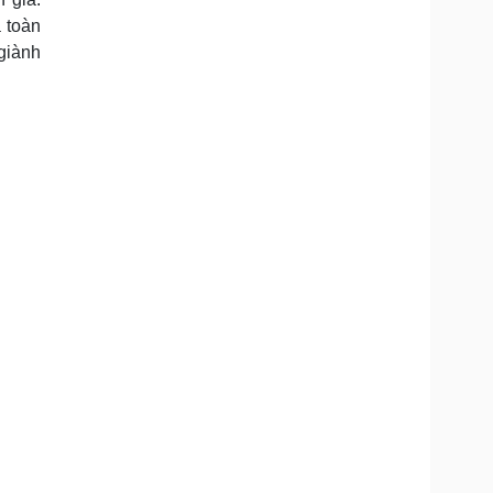
 toàn
 giành