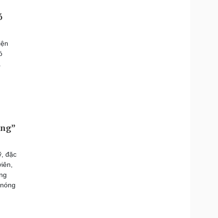
ó
iện
ó
.
ông”
, đặc
viên,
ờng
“nóng