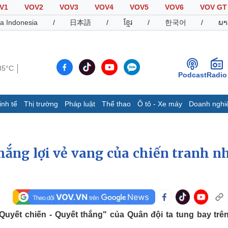
V1
VOV2
VOV3
VOV4
VOV5
VOV6
VOV GT
a Indonesia
/
日本語
/
ខ្មែរ
/
한국어
/
ພາ
35°C
Podcast
Radio
inh tế
Thị trường
Pháp luật
Thể thao
Ô tô - Xe máy
Doanh nghi
Thế giới
Multimedia
K
Quan sát
Video
B
hắng lợi vẻ vang của chiến tranh n
Cuộc sống đó đây
Ảnh
K
Hồ sơ
E-Magazine
Infographic
Thể thao
Ô tô - Xe máy
D
"Quyết chiến - Quyết thắng" của Quân đội ta tung bay trê
Bóng đá
Ô tô
T