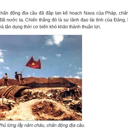
Lịch thi đấu bóng đá
Xe máy
Thế giới thể thao
Tư vấn
chấn động địa cầu đã đập tan kế hoạch Nava của Pháp, chấ
eSports
V
t nước ta. Chiến thắng đó là sự lãnh đạo tài tình của Đảng, l
Hậu trường
à tận dụng thời cơ biến khó khăn thành thuận lợi.
Văn hóa
Giải trí
D
Sân khấu - Điện ảnh
Nghệ sĩ
Văn học
Thời trang
Âm nhạc
Sao Việt
c
Di sản
hủ lừng lẫy năm châu, chấn động địa cầu.