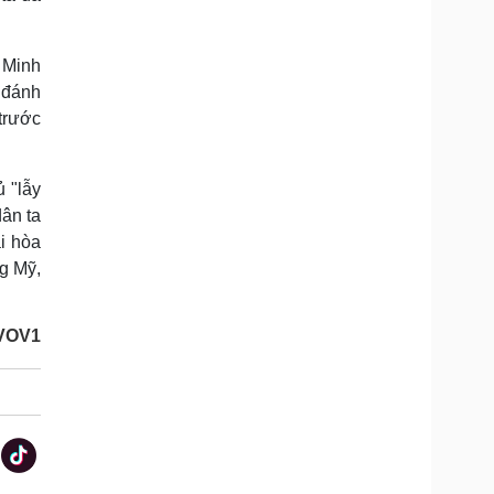
 Minh
 đánh
 trước
 "lẫy
ân ta
i hòa
g Mỹ,
VOV1