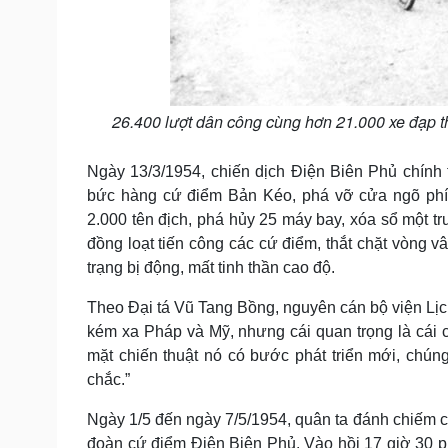
26.400 lượt dân công cùng hơn 21.000 xe đạp th
Ngày 13/3/1954, chiến dịch Điện Biên Phủ chính
bức hàng cứ điểm Bản Kéo, phá vỡ cửa ngõ phía
2.000 tên địch, phá hủy 25 máy bay, xóa sổ một t
đồng loạt tiến công các cứ điểm, thắt chặt vòng v
trạng bị động, mất tinh thần cao độ.
Theo Đại tá Vũ Tang Bồng, nguyên cán bộ viện Lịch
kém xa Pháp và Mỹ, nhưng cái quan trọng là cái c
mặt chiến thuật nó có bước phát triển mới, chú
chắc.”
Ngày 1/5 đến ngày 7/5/1954, quân ta đánh chiếm cá
đoàn cứ điểm Điện Biên Phủ. Vào hồi 17 giờ 30 ph