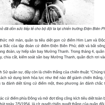
ồ đã dồn sức tiếp tế cho bộ đội ta tại chiến trường Điện Biên P
 thức mở màn, quân ta tiêu diệt gọn cứ điểm Him Lam và Độc
 Bắc của tập đoàn cứ điểm Điện Biên Phủ; diệt và bắt sốn
rung đoàn, uy hiếp sân bay Mường Thanh. Trong tháng 4, quân 
ây, chia cắt, kiểm soát sân bay Mường Thanh, quân địch rơi và
 Sử quân sự, đây còn là chiến thắng của chiến thuật: “Chúng 
ách sử dụng binh hỏa lực như thế nào để giành chiến thắng, t
ng ta đánh diệt từng cứ điểm một, theo phương án đánh chắc 
c cứ điểm phía Đông và mở đợt tổng công kích tiêu diệt toàn 
út ngày 7/5/1954, lá cờ quyết chiến quyết thắng của quân đội 