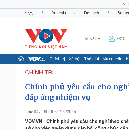
VO
中文
/
français
/
Deutsch
/
Bahas
36°C
Hà Nội
Chính trị
Xã hội
Thế giới
Multimedia
K
Chính trị
Xã hội
CHÍNH TRỊ
Đảng
Tin 24h
Chính phủ yêu cầu cho ngh
Tổ chức nhân sự
Dự báo thời tiết
Quốc hội
Giáo dục
đáp ứng nhiệm vụ
Nhận diện sự thật
Dấu ấn VOV
Việc làm
Biển đảo
Thứ Bảy, 08:26, 04/10/2025
Pháp luật
Quân sự - Quốc phòng
VOV.VN - Chính phủ yêu cầu cho nghỉ theo ch
Vụ án
Vũ khí
sở cho việc tuyển dụng cán bộ, công chức cấp 