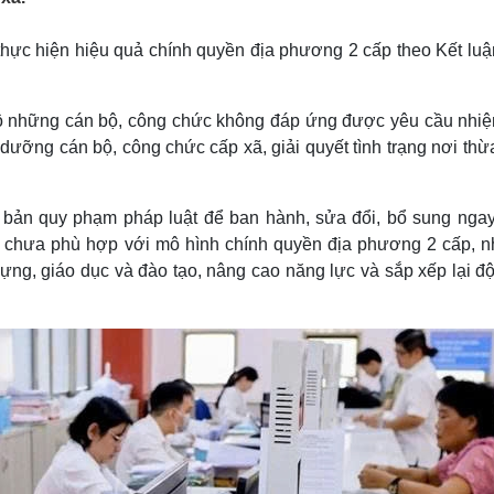
Lịch thi đấu bóng đá
Xe máy
Thế giới thể thao
Tư vấn
thực hiện hiệu quả chính quyền địa phương 2 cấp theo Kết luậ
eSports
V
Hậu trường
độ những cán bộ, công chức không đáp ứng được yêu cầu nhiệ
Văn hóa
Giải trí
D
i dưỡng cán bộ, công chức cấp xã, giải quyết tình trạng nơi thừ
Sân khấu - Điện ảnh
Nghệ sĩ
Văn học
Thời trang
Âm nhạc
Sao Việt
c
n bản quy phạm pháp luật để ban hành, sửa đổi, bổ sung ngay
Di sản
, chưa phù hợp với mô hình chính quyền địa phương 2 cấp, nh
y dựng, giáo dục và đào tạo, nâng cao năng lực và sắp xếp lại đ