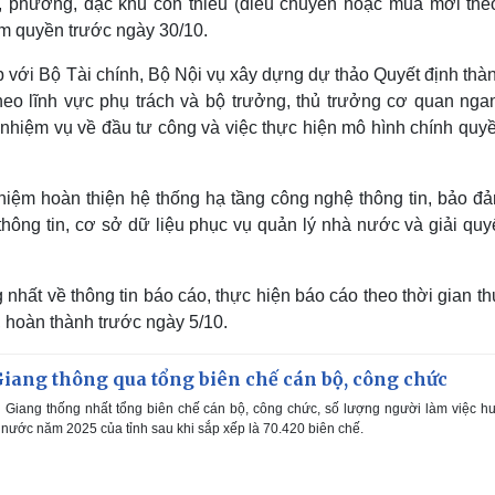
ã, phường, đặc khu còn thiếu (điều chuyển hoặc mua mới the
m quyền trước ngày 30/10.
 với Bộ Tài chính, Bộ Nội vụ xây dựng dự thảo Quyết định thà
eo lĩnh vực phụ trách và bộ trưởng, thủ trưởng cơ quan nga
 nhiệm vụ về đầu tư công và việc thực hiện mô hình chính quy
hiệm hoàn thiện hệ thống hạ tầng công nghệ thông tin, bảo đả
 thông tin, cơ sở dữ liệu phục vụ quản lý nhà nước và giải quy
 nhất về thông tin báo cáo, thực hiện báo cáo theo thời gian t
 hoàn thành trước ngày 5/10.
iang thông qua tổng biên chế cán bộ, công chức
Giang thống nhất tổng biên chế cán bộ, công chức, số lượng người làm việc 
nước năm 2025 của tỉnh sau khi sắp xếp là 70.420 biên chế.