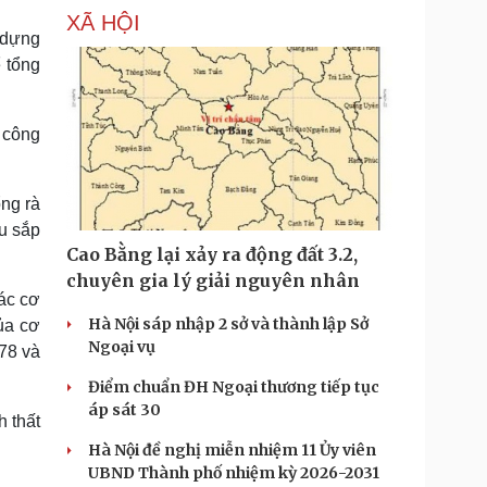
XÃ HỘI
 dựng
 tổng
 công
ổng rà
au sắp
Cao Bằng lại xảy ra động đất 3.2,
chuyên gia lý giải nguyên nhân
ác cơ
Hà Nội sáp nhập 2 sở và thành lập Sở
ủa cơ
Ngoại vụ
178 và
Điểm chuẩn ĐH Ngoại thương tiếp tục
áp sát 30
h thất
Hà Nội đề nghị miễn nhiệm 11 Ủy viên
UBND Thành phố nhiệm kỳ 2026-2031