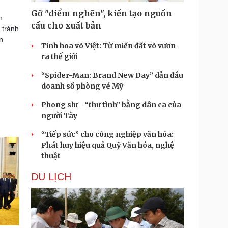
Gỡ "điểm nghẽn", kiến tạo nguồn
h
cầu cho xuất bản
 tránh
n
Tinh hoa võ Việt: Từ miền đất võ vươn
ra thế giới
“Spider-Man: Brand New Day” dẫn đầu
doanh số phòng vé Mỹ
Phong slư - “thư tình” bằng dân ca của
người Tày
“Tiếp sức” cho công nghiệp văn hóa:
Phát huy hiệu quả Quỹ Văn hóa, nghệ
thuật
DU LỊCH