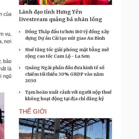
Doanh nghiệp 24h
Tin Công nghệ
Doanh nhân
Trải nghiệm
Lãnh đạo tỉnh Hưng Yên
n của
ì cộng đồng
Chuyển đổi số
livestream quảng bá nhãn lồng
Đồng Tháp đầu tư hơn 160 tỷ đồng xây
m vụ,
u lịch
Podcast
dựng Dự án Cải tạo nút giao An Bình
a, nơi
Tư vấn
Câu chuyện thời sự
Săn Tour
Đọc truyện đêm khuya
Huế tăng tốc giải phóng mặt bằng mở
heck-in
Cửa sổ tình yêu
rộng cao tốc Cam Lộ - La Sơn
, bảo
Kể chuyện cho bé
Quảng Ngãi phấn đấu đưa kinh tế số
Hạt giống tâm hồn
ất là
chiếm tối thiểu 30% GRDP vào năm
ội ngũ
2030
Tạm hoãn xuất cảnh với người nộp thuế
không hoạt động tại địa chỉ đăng ký
THẾ GIỚI