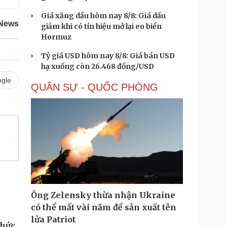
Giá xăng dầu hôm nay 8/8: Giá dầu
News
giảm khi có tín hiệu mở lại eo biển
Hormuz
Tỷ giá USD hôm nay 8/8: Giá bán USD
hạ xuống còn 26.468 đồng/USD
gle
QUÂN SỰ - QUỐC PHÒNG
Ông Zelensky thừa nhận Ukraine
có thể mất vài năm để sản xuất tên
lửa Patriot
chức