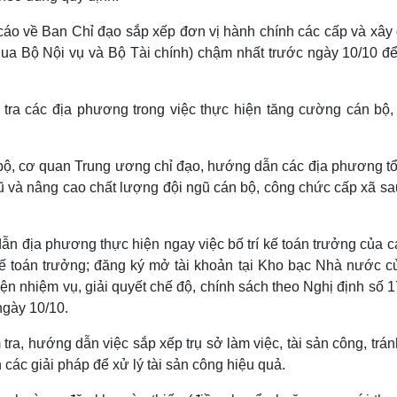
 cáo về Ban Chỉ đạo sắp xếp đơn vị hành chính các cấp và xây
ua Bộ Nội vụ và Bộ Tài chính) chậm nhất trước ngày 10/10 để
 tra các địa phương trong việc thực hiện tăng cường cán bộ,
c bộ, cơ quan Trung ương chỉ đạo, hướng dẫn các địa phương t
ngũ và nâng cao chất lượng đội ngũ cán bộ, công chức cấp xã s
n địa phương thực hiện ngay việc bố trí kế toán trưởng của c
 kế toán trưởng; đăng ký mở tài khoản tại Kho bạc Nhà nước c
hiện nhiệm vụ, giải quyết chế độ, chính sách theo Nghị định số 
ngày 10/10.
a, hướng dẫn việc sắp xếp trụ sở làm việc, tài sản công, trán
 các giải pháp để xử lý tài sản công hiệu quả.