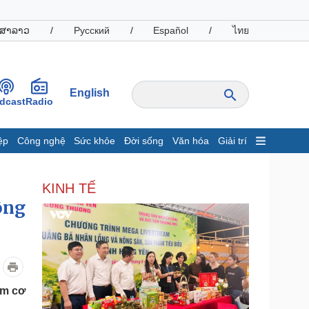
ສາລາວ
/
Русский
/
Español
/
ไทย
English
dcast
Radio
ệp
Công nghệ
Sức khỏe
Đời sống
Văn hóa
Giải trí
inh tế
Thị trường
KINH TẾ
ất động sản
Giá vàng
ông
hởi nghiệp
Tiêu dùng
Tỷ giá
Chứng khoán
Giá cà phê
oanh nghiệp
Công nghệ
àm cơ
hông tin doanh nghiệp
Sành điệu