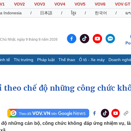
V1
VOV2
VOV3
VOV4
VOV5
VOV6
VOV GT
a Indonesia
/
日本語
/
ខ្មែរ
/
한국어
/
ພາ
Chủ Nhật, ngày 9 tháng 8 năm 2026
Po
inh tế
Thị trường
Pháp luật
Thể thao
Ô tô - Xe máy
Doanh nghi
Thế giới
Multimedia
K
Quan sát
Video
B
ỉ theo chế độ những công chức kh
Cuộc sống đó đây
Ảnh
K
Hồ sơ
E-Magazine
Infographic
Thể thao
Ô tô - Xe máy
D
ế độ những cán bộ, công chức không đáp ứng nhiệm vụ, l
Bóng đá
Ô tô
T
xã.