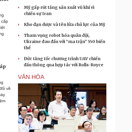
Mỹ gấp rút tăng sản xuất vũ khí vì
chiến sự Iran
ng
ể cấp
Kho đạn dược và tên lửa chủ lực của Mỹ
iệt
ng.
Tham vọng robot hóa quân đội,
Ukraine đau đầu với “ma trận” 550 biến
thể
Đức tăng tốc chương trình UAV chiến
đấu thông qua hợp tác với Rolls-Royce
sáp
VĂN HÓA
ng
đổi về
này
iệm