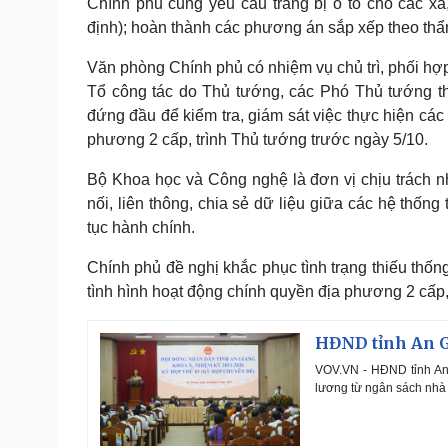
Chính phủ cũng yêu cầu trang bị ô tô cho các x
định); hoàn thành các phương án sắp xếp theo thẩ
Văn phòng Chính phủ có nhiệm vụ chủ trì, phối hợp
Tổ công tác do Thủ tướng, các Phó Thủ tướng th
đứng đầu để kiểm tra, giám sát việc thực hiện các
phương 2 cấp, trình Thủ tướng trước ngày 5/10.
Bộ Khoa học và Công nghệ là đơn vị chịu trách n
nối, liên thông, chia sẻ dữ liệu giữa các hệ thống
tục hành chính.
Chính phủ đề nghị khắc phục tình trạng thiếu thống
tình hình hoạt động chính quyền địa phương 2 cấp,
HĐND tỉnh An G
VOV.VN - HĐND tỉnh An 
lương từ ngân sách nhà 