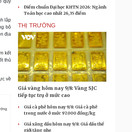
o quy
Điểm chuẩn Đại học KHTN 2026: Ngành
Toán học cao nhất 26,35 điểm
nh lập
THỊ TRƯỜNG
ng bộ
ền địa
m kết
ết thủ
hực về
Giá vàng hôm nay 9/8: Vàng SJC
tiếp tục trụ ở mức cao
Giá cà phê hôm nay 9/8: Giá cà phê
hưởng
trong nước ở mức 97.000 đồng/kg
Giá xăng dầu hôm nay 9/8: Giá dầu thế
giới tăng nhẹ