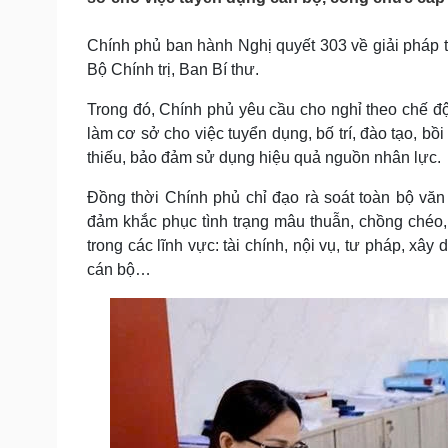
Tin nóng
Việt Nam
Tư vấn luật
Phân tích
Chính phủ ban hành Nghị quyết 303 về giải pháp 
Bộ Chính trị, Ban Bí thư.
Sức khỏe
Trong đó, Chính phủ yêu cầu cho nghỉ theo chế 
Đời sống
làm cơ sở cho việc tuyển dụng, bố trí, đào tạo, bồ
Dinh dưỡng - món ngon
Nhà đẹp
Cây thuốc
Blog
thiếu, bảo đảm sử dụng hiệu quả nguồn nhân lực.
Sản phụ khoa
Tình yêu - Gia đình
Đồng thời Chính phủ chỉ đạo rà soát toàn bộ vă
Nhi khoa
Nam khoa
đảm khắc phục tình trạng mâu thuẫn, chồng chéo
Làm đẹp - giảm cân
trong các lĩnh vực: tài chính, nội vụ, tư pháp, xâ
Phòng mạch online
cán bộ…
Ăn sạch sống khỏe
Cải chính