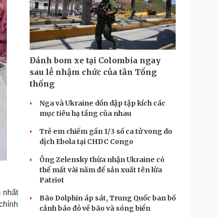
Đánh bom xe tại Colombia ngay
sau lễ nhậm chức của tân Tổng
thống
Nga và Ukraine dồn dập tập kích các
mục tiêu hạ tầng của nhau
Trẻ em chiếm gần 1/3 số ca tử vong do
dịch Ebola tại CHDC Congo
Ông Zelensky thừa nhận Ukraine có
thể mất vài năm để sản xuất tên lửa
Patriot
 nhất
Bão Dolphin áp sát, Trung Quốc ban bố
 chính
cảnh báo đỏ về bão và sóng biển