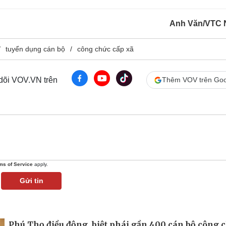
Anh Văn/VTC 
tuyển dụng cán bộ
công chức cấp xã
 dõi VOV.VN trên
Thêm VOV trên Goo
ms of Service
apply.
Gửi tin
Phú Thọ điều động, biệt phái gần 400 cán bộ công 