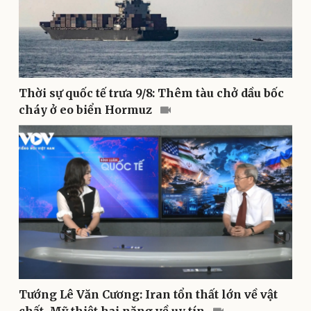
Kinh tế
Thị trường
Thời sự quốc tế trưa 9/8: Thêm tàu chở dầu bốc
Bất động sản
Giá vàng
cháy ở eo biển Hormuz
Khởi nghiệp
Tiêu dùng
Tỷ giá
Chứng khoán
Giá cà phê
Tướng Lê Văn Cương: Iran tổn thất lớn về vật
chất, Mỹ thiệt hại nặng về uy tín