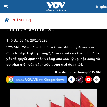
Loaded
:
Play
Mute
Picture-
Fullscreen
1.74%
in-
Picture
Engli
Time
CHÍNH TRỊ
/
Chọn nhân sự Đại hội XIV không
chỉ dựa vào hồ sơ
Thứ Ba, 05:45, 28/10/2025
Chính trị
Xã hội
VOV.VN - Công tác cán bộ từ trước đến nay được xác
định là “đặc biệt hệ trọng”, “then chốt của then chốt”, là
Đảng
Tin 24h
Tổ chức nhân sự
Dự báo thời tiết
yếu tố quyết định thành công của các kỳ đại hội Đảng và
Quốc hội
Giáo dục
sự phát triển của đất nước trong giai đoạn tới.
Nhận diện sự thật
Dấu ấn VOV
Kim Anh - Lê Hoàng/VOV.VN
Việc làm
Biển đảo