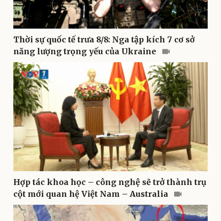
Làm đẹp - giảm cân
Phòng mạch online
Ăn sạch sống khỏe
Thời sự quốc tế trưa 8/8: Nga tập kích 7 cơ sở
năng lượng trọng yếu của Ukraine
Văn hóa
Giải trí
Hợp tác khoa học – công nghệ sẽ trở thành trụ
Sân khấu - Điện ảnh
Nghệ sĩ
cột mới quan hệ Việt Nam – Australia
Văn học
Thời trang
Âm nhạc
Sao Việt