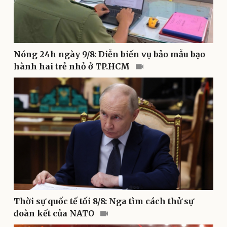
Bóng đá
Ô tô
Lịch thi đấu bóng đá
Xe máy
Thế giới thể thao
Tư vấn
eSports
Hậu trường
Nóng 24h ngày 9/8: Diễn biến vụ bảo mẫu bạo
hành hai trẻ nhỏ ở TP.HCM
Thời sự quốc tế tối 8/8: Nga tìm cách thử sự
Doanh nghiệp
Công nghệ
đoàn kết của NATO
Thông tin doanh nghiệp
Sành điệu
Doanh nghiệp 24h
Tin Công nghệ