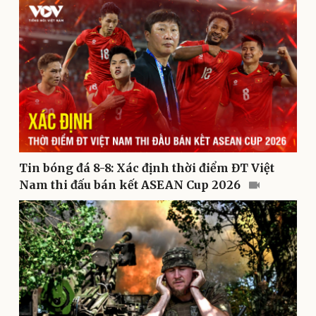
Doanh nhân
Trải nghiệm
Vì cộng đồng
Chuyển đổi số
Tin bóng đá 8-8: Xác định thời điểm ĐT Việt
Nam thi đấu bán kết ASEAN Cup 2026
Sức khỏe
Đời sống
Dinh dưỡng - món ngon
Nhà đẹp
Cây thuốc
Blog
Sản phụ khoa
Tình yêu - Gia đình
Nhi khoa
Nam khoa