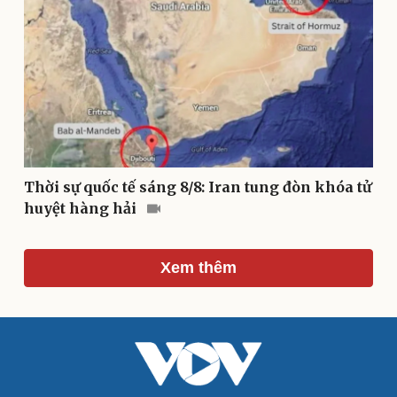
Di sản
Thời sự quốc tế sáng 8/8: Iran tung đòn khóa tử
huyệt hàng hải
Du lịch
Podcast
Xem thêm
Tư vấn
Câu chuyện thời sự
Săn Tour
Đọc truyện đêm khuya
check-in
Cửa sổ tình yêu
Kể chuyện cho bé
Hạt giống tâm hồn