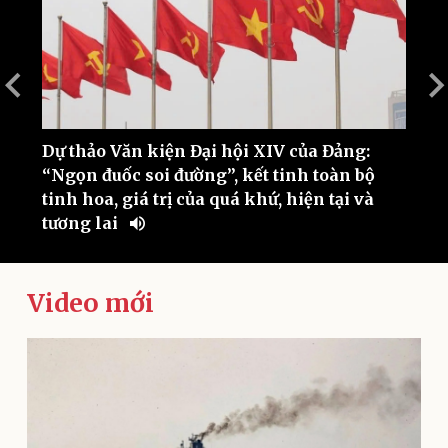
Dự thảo Văn kiện Đại hội XIV của Đảng:
V
“Ngọn đuốc soi đường”, kết tinh toàn bộ
t
Thế giới
Multimedia
tinh hoa, giá trị của quá khứ, hiện tại và
Quan sát
Video
tương lai
Cuộc sống đó đây
Ảnh
Hồ sơ
E-Magazine
Infographic
Video mới