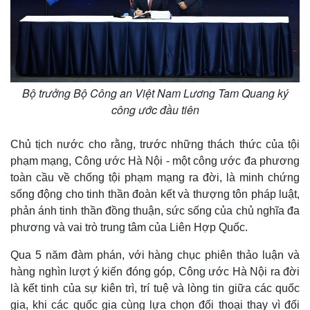
Bộ trưởng Bộ Công an Việt Nam Lương Tam Quang ký
công ước đầu tiên
Chủ tịch nước cho rằng, trước những thách thức của tội
phạm mạng, Công ước Hà Nội - một công ước đa phương
Kinh tế
Thị trường
toàn cầu về chống tội phạm mạng ra đời, là minh chứng
Bất động sản
Giá vàng
sống động cho tinh thần đoàn kết và thượng tôn pháp luật,
Khởi nghiệp
Tiêu dùng
phản ánh tinh thần đồng thuận, sức sống của chủ nghĩa đa
Tỷ giá
phương và vai trò trung tâm của Liên Hợp Quốc.
Chứng khoán
Giá cà phê
Qua 5 năm đàm phán, với hàng chục phiên thảo luận và
hàng nghìn lượt ý kiến đóng góp, Công ước Hà Nội ra đời
là kết tinh của sự kiên trì, trí tuệ và lòng tin giữa các quốc
gia, khi các quốc gia cùng lựa chọn đối thoại thay vì đối