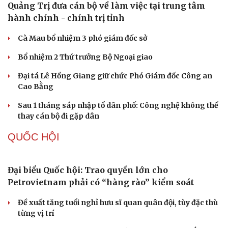
Quảng Trị đưa cán bộ về làm việc tại trung tâm
hành chính - chính trị tỉnh
Cà Mau bổ nhiệm 3 phó giám đốc sở
Bổ nhiệm 2 Thứ trưởng Bộ Ngoại giao
Đại tá Lê Hồng Giang giữ chức Phó Giám đốc Công an
Cao Bằng
Sau 1 tháng sáp nhập tổ dân phố: Công nghệ không thể
thay cán bộ đi gặp dân
QUỐC HỘI
Đại biểu Quốc hội: Trao quyền lớn cho
Petrovietnam phải có “hàng rào” kiểm soát
Đề xuất tăng tuổi nghỉ hưu sĩ quan quân đội, tùy đặc thù
Du lịch
Podcast
từng vị trí
Tư vấn
Câu chuyện thời sự