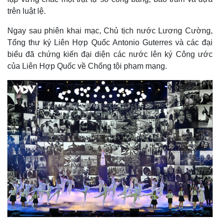
trên luật lệ.
Ngay sau phiên khai mạc, Chủ tịch nước Lương Cường,
Tổng thư ký Liên Hợp Quốc Antonio Guterres và các đại
biểu đã chứng kiến đại diện các nước lên ký Công ước
của Liên Hợp Quốc về Chống tội phạm mạng.
Thể thao
Ô tô - Xe máy
Bóng đá
Ô tô
Lịch thi đấu bóng đá
Xe máy
Thế giới thể thao
Tư vấn
eSports
Hậu trường