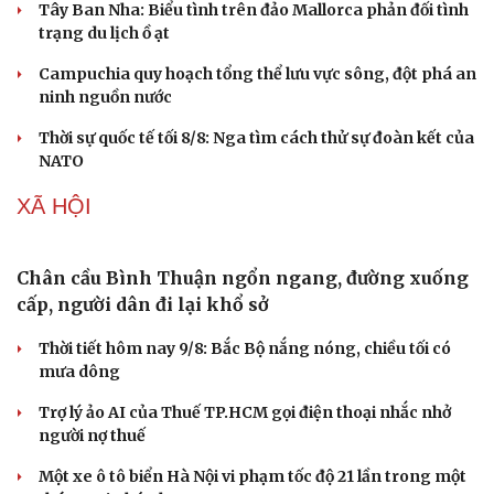
Tây Ban Nha: Biểu tình trên đảo Mallorca phản đối tình
trạng du lịch ồ ạt
Campuchia quy hoạch tổng thể lưu vực sông, đột phá an
ninh nguồn nước
Thời sự quốc tế tối 8/8: Nga tìm cách thử sự đoàn kết của
NATO
XÃ HỘI
Chân cầu Bình Thuận ngổn ngang, đường xuống
cấp, người dân đi lại khổ sở
Sức khỏe
Đời sống
Thời tiết hôm nay 9/8: Bắc Bộ nắng nóng, chiều tối có
mưa dông
Dinh dưỡng - món ngon
Nhà đẹp
Cây thuốc
Blog
Trợ lý ảo AI của Thuế TP.HCM gọi điện thoại nhắc nhở
Sản phụ khoa
Tình yêu - Gia đình
người nợ thuế
Nhi khoa
Nam khoa
Một xe ô tô biển Hà Nội vi phạm tốc độ 21 lần trong một
Làm đẹp - giảm cân