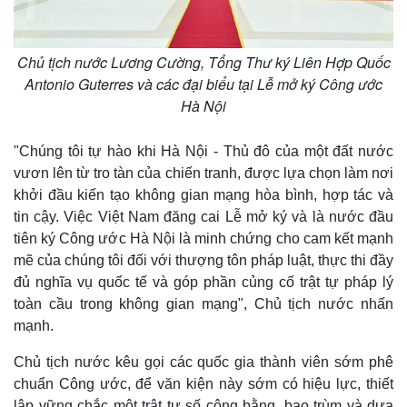
Chủ tịch nước Lương Cường, Tổng Thư ký Liên Hợp Quốc
Antonio Guterres và các đại biểu tại Lễ mở ký Công ước
Hà Nội
"Chúng tôi tự hào khi Hà Nội - Thủ đô của một đất nước
vươn lên từ tro tàn của chiến tranh, được lựa chọn làm nơi
khởi đầu kiến tạo không gian mạng hòa bình, hợp tác và
tin cậy. Việc Việt Nam đăng cai Lễ mở ký và là nước đầu
tiên ký Công ước Hà Nội là minh chứng cho cam kết mạnh
mẽ của chúng tôi đối với thượng tôn pháp luật, thực thi đầy
đủ nghĩa vụ quốc tế và góp phần củng cố trật tự pháp lý
toàn cầu trong không gian mạng", Chủ tịch nước nhấn
mạnh.
Chủ tịch nước kêu gọi các quốc gia thành viên sớm phê
chuẩn Công ước, để văn kiện này sớm có hiệu lực, thiết
lập vững chắc một trật tự số công bằng, bao trùm và dựa