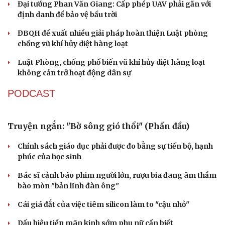
Đại tướng Phan Văn Giang: Cấp phép UAV phải gắn với
Săn Tour
Đọc truyện đêm khuya
định danh để bảo vệ bầu trời
check-in
Cửa sổ tình yêu
Kể chuyện cho bé
ĐBQH đề xuất nhiều giải pháp hoàn thiện Luật phòng
Hạt giống tâm hồn
chống vũ khí hủy diệt hàng loạt
Luật Phòng, chống phổ biến vũ khí hủy diệt hàng loạt
không cản trở hoạt động dân sự
PODCAST
Truyện ngắn: "Bờ sông gió thổi" (Phần đầu)
Chính sách giáo dục phải được đo bằng sự tiến bộ, hạnh
phúc của học sinh
Bác sĩ cảnh báo phim người lớn, rượu bia đang âm thầm
bào mòn "bản lĩnh đàn ông"
Cái giá đắt của việc tiêm silicon làm to "cậu nhỏ"
Dấu hiệu tiền mãn kinh sớm phụ nữ cần biết