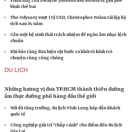
Phản ứng của Dwayne Johnson khi Moana bị giới phê
bình chê bai
The Odyssey vượt 1 tỷ USD, Christopher Nolan tái lập kỳ
tích sau 14 năm
Cần một hệ sinh thái trách nhiệm để ngăn âm nhạc lệch
chuẩn
Khi bảo tàng đưa hiện vật bước ra khỏi tủ kính trò
chuyện cùng công chúng
DU LỊCH
Những hương vị đưa TP.HCM thành thiên đường
ẩm thực đường phố hàng đầu thế giới
Nối đà tăng trưởng, du lịch Vĩnh Long hấp dẫn khách
quốc tế
Văn hóa
Giải trí
Công nghiệp giải trí "chắp cánh" cho điểm đến du lịch
Sân khấu - Điện ảnh
Nghệ sĩ
Gia Lai