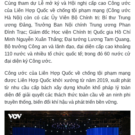
a
Cùng tham dự Lễ mở ký và Hội nghị cấp cao Công ước
a
t
e
d
y
e
e
của Liên Hợp Quốc về chống tội phạm mạng (Công ước
d
m
:
Hà Nội) còn có các Ủy Viên Bộ Chính trị: Bí thư Trung
1
.
a
7
ương Đảng, Trưởng Ban Nội chính Trung ương Phan
7
%
Đình Trạc; Giám đốc Học viện Chính trị Quốc gia Hồ Chí
i
Minh Nguyễn Xuân Thắng; Đại tướng Lương Tam Quang,
n
Bộ trưởng Công an và lãnh đạo, đại diện cấp cao khoảng
i
110 nước và nhiều tổ chức quốc tế; trong đó 60 nước cử
n
đại diện ký Công ước.
g
Công ước của Liên Hợp Quốc về chống tội phạm mạng
T
được Liên Hợp Quốc khởi xướng từ năm 2019, xuất phát
i
từ nhu cầu cấp bách xây dựng khuôn khổ pháp lý toàn
diện để giải quyết các thách thức toàn cầu về an ninh phi
m
truyền thống, biến đổi khí hậu và phát triển bền vững.
e