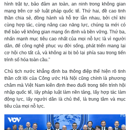
hình trật tự, bảo đảm an toàn, an ninh trong không gian
mạng trên cơ sở luật pháp quốc tế. Thứ hai, đề cao tinh
thần chia sẻ, đồng hành và hỗ trợ lẫn nhau, bởi chỉ khi
cùng hợp tác, cùng nâng cao năng lực, chúng ta mới có
thể bảo vệ không gian mạng ổn định và bền vững. Thứ ba,
nhấn mạnh mục tiêu cao nhất của mọi nỗ lực là vì người
dân, để công nghệ phục vụ đời sống, phát triển mang lại
cơ hội cho tất cả, và không ai bị bỏ lại phía sau trong tiến
trình số hóa toàn cầu."
Chủ tịch nước khẳng định ba thông điệp thể hiện rõ tinh
thần cốt lõi của Công ước Hà Nội cũng chính là phương
châm mà Việt Nam kiên định theo đuổi trong tiến trình hội
nhập quốc tế, lấy pháp luật làm nền tảng, lấy hợp tác làm
động lực, lấy người dân là chủ thể, là trung tâm và mục
tiêu của mọi nỗ lực.