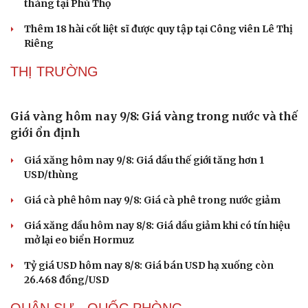
tháng tại Phú Thọ
Phòng mạch online
Ăn sạch sống khỏe
Thêm 18 hài cốt liệt sĩ được quy tập tại Công viên Lê Thị
Riêng
THỊ TRƯỜNG
Giá vàng hôm nay 9/8: Giá vàng trong nước và thế
giới ổn định
Giá xăng hôm nay 9/8: Giá dầu thế giới tăng hơn 1
USD/thùng
Giá cà phê hôm nay 9/8: Giá cà phê trong nước giảm
Giá xăng dầu hôm nay 8/8: Giá dầu giảm khi có tín hiệu
mở lại eo biển Hormuz
Tỷ giá USD hôm nay 8/8: Giá bán USD hạ xuống còn
26.468 đồng/USD
QUÂN SỰ - QUỐC PHÒNG