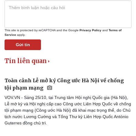
This site is protected by reCAPTCHA and the Google
Privacy Policy
and
Terms of
Service
apply.
Gửi tin
Tin liên quan
Toàn cảnh Lễ mở ký Công ước Hà Nội về chống
tội phạm mạng
Doanh nghiệp
Công nghệ
VOV.VN - Sáng 25/10, tại Trung tâm Hội nghị Quốc gia (Hà Nội),
Thông tin doanh nghiệp
Sành điệu
Lễ mở ký và Hội nghị cấp cao Công ước Liên Hợp Quốc về chống
Doanh nghiệp 24h
Tin Công nghệ
tội phạm mạng (Công ước Hà Nội) đã khai mạc trọng thể, do Chủ
Doanh nhân
Trải nghiệm
tịch nước Lương Cường và Tổng Thư ký Liên Hợp Quốc António
Vì cộng đồng
Chuyển đổi số
Guterres đồng chủ trì.