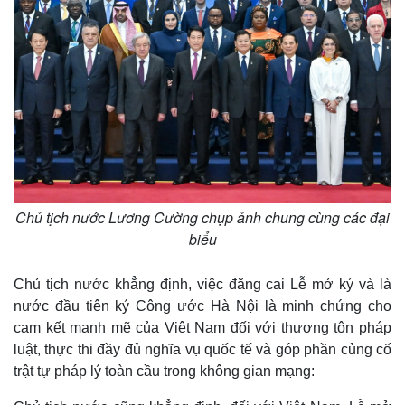
Chủ tịch nước Lương Cường chụp ảnh chung cùng các đại
biểu
Pháp luật
Quân sự - Quốc phòng
Vụ án
Vũ khí
Chủ tịch nước khẳng định, việc đăng cai Lễ mở ký và là
Tin nóng
Việt Nam
nước đầu tiên ký Công ước Hà Nội là minh chứng cho
Tư vấn luật
Phân tích
cam kết mạnh mẽ của Việt Nam đối với thượng tôn pháp
luật, thực thi đầy đủ nghĩa vụ quốc tế và góp phần củng cố
trật tự pháp lý toàn cầu trong không gian mạng: