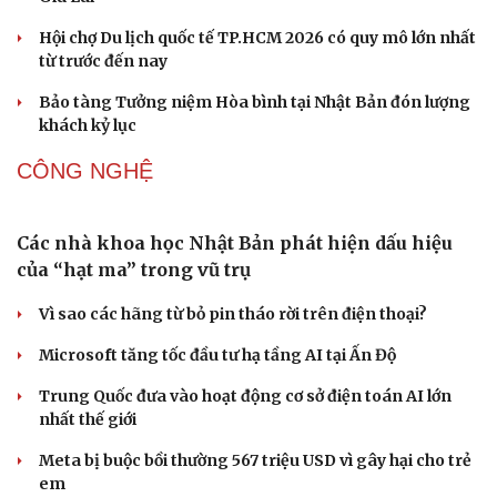
Văn học
Thời trang
Âm nhạc
Sao Việt
Hội chợ Du lịch quốc tế TP.HCM 2026 có quy mô lớn nhất
Di sản
từ trước đến nay
Bảo tàng Tưởng niệm Hòa bình tại Nhật Bản đón lượng
khách kỷ lục
CÔNG NGHỆ
Các nhà khoa học Nhật Bản phát hiện dấu hiệu
của “hạt ma” trong vũ trụ
Vì sao các hãng từ bỏ pin tháo rời trên điện thoại?
Microsoft tăng tốc đầu tư hạ tầng AI tại Ấn Độ
Trung Quốc đưa vào hoạt động cơ sở điện toán AI lớn
nhất thế giới
Meta bị buộc bồi thường 567 triệu USD vì gây hại cho trẻ
em