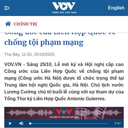
English
Chủ tịch nước chủ trì Lễ mở ký
CHÍNH TRỊ
/
Công ước của Liên Hợp Quốc về
chống tội phạm mạng
Chính trị
Xã hội
Thứ Bảy, 11:55, 25/10/2025
Đảng
Tin 24h
VOV.VN - Sáng 25/10, Lễ mở ký và Hội nghị cấp cao
Tổ chức nhân sự
Dự báo thời tiết
Công ước của Liên Hợp Quốc về chống tội phạm
Quốc hội
Giáo dục
mạng (Công ước Hà Nội) được tổ chức trọng thể tại
Nhận diện sự thật
Dấu ấn VOV
Trung tâm hội nghị Quốc gia, Hà Nội. Chủ tịch nước
Việc làm
Biển đảo
Lương Cường chủ trì buổi lễ cùng với sự tham dự của
Tổng Thư ký Liên Hợp Quốc Antonio Guterres.
R
-
5:47
L
P
M
o
l
u