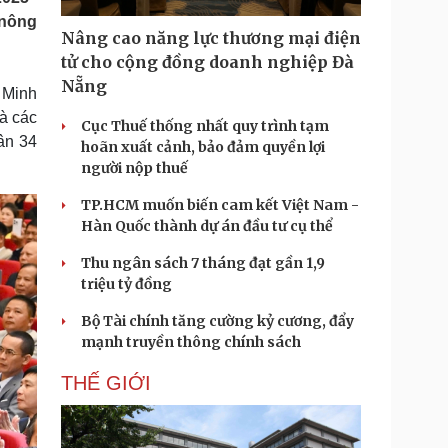
Doanh nghiệp 24h
Tin Công nghệ
 nông
Doanh nhân
Trải nghiệm
Nâng cao năng lực thương mại điện
ì cộng đồng
Chuyển đổi số
tử cho cộng đồng doanh nghiệp Đà
Nẵng
 Minh
u lịch
Podcast
à các
Cục Thuế thống nhất quy trình tạm
Tư vấn
Câu chuyện thời sự
dân 34
hoãn xuất cảnh, bảo đảm quyền lợi
Săn Tour
Đọc truyện đêm khuya
người nộp thuế
heck-in
Cửa sổ tình yêu
Kể chuyện cho bé
TP.HCM muốn biến cam kết Việt Nam -
Hạt giống tâm hồn
Hàn Quốc thành dự án đầu tư cụ thể
Thu ngân sách 7 tháng đạt gần 1,9
triệu tỷ đồng
Bộ Tài chính tăng cường kỷ cương, đẩy
mạnh truyền thông chính sách
THẾ GIỚI