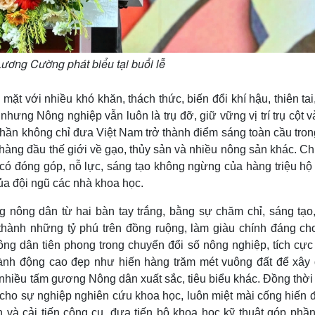
ương Cường phát biểu tại buổi lễ
ặt với nhiều khó khăn, thách thức, biến đổi khí hậu, thiên tai
nhưng Nông nghiệp vẫn luôn là trụ đỡ, giữ vững vị trí trụ cột 
phần không chỉ đưa Việt Nam trở thành điểm sáng toàn cầu tro
àng đầu thế giới về gạo, thủy sản và nhiều nông sản khác. Ch
có đóng góp, nỗ lực, sáng tạo không ngừng của hàng triệu hộ
ủa đội ngũ các nhà khoa học.
 nông dân từ hai bàn tay trắng, bằng sự chăm chỉ, sáng tạo,
 thành những tỷ phú trên đồng ruộng, làm giàu chính đáng ch
ng dân tiên phong trong chuyển đổi số nông nghiệp, tích cực
ành động cao đẹp như hiến hàng trăm mét vuông đất để xây
 nhiều tấm gương Nông dân xuất sắc, tiêu biểu khác. Đồng thời
cho sự nghiệp nghiên cứu khoa học, luôn miệt mài cống hiến đ
h và cải tiến công cụ, đưa tiến bộ khoa học kỹ thuật góp phần