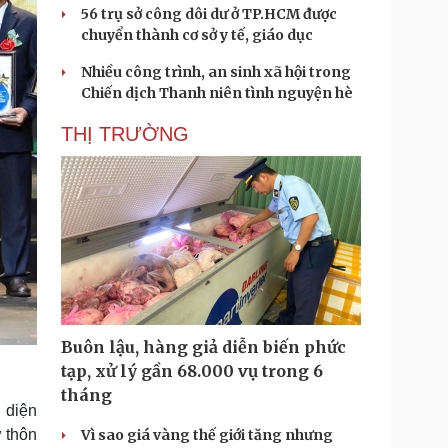
56 trụ sở công dôi dư ở TP.HCM được
chuyển thành cơ sở y tế, giáo dục
Nhiều công trình, an sinh xã hội trong
Chiến dịch Thanh niên tình nguyện hè
THỊ TRƯỜNG
Buôn lậu, hàng giả diễn biến phức
tạp, xử lý gần 68.000 vụ trong 6
tháng
 diện
ừ thôn
Vì sao giá vàng thế giới tăng nhưng