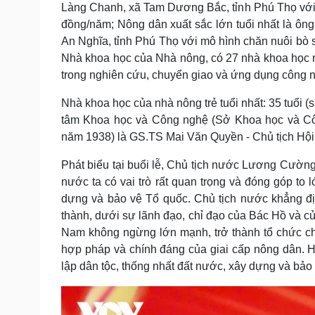
Làng Chanh, xã Tam Dương Bắc, tỉnh Phú Thọ với m
đồng/năm; Nông dân xuất sắc lớn tuổi nhất là ôn
An Nghĩa, tỉnh Phú Thọ với mô hình chăn nuôi bò s
Nhà khoa học của Nhà nông, có 27 nhà khoa học n
trong nghiên cứu, chuyển giao và ứng dụng công n
Nhà khoa học của nhà nông trẻ tuổi nhất: 35 tuổi 
tâm Khoa học và Công nghệ (Sở Khoa học và Công
năm 1938) là GS.TS Mai Văn Quyền - Chủ tịch Hội
Phát biểu tại buổi lễ, Chủ tịch nước Lương Cường 
nước ta có vai trò rất quan trọng và đóng góp to 
dựng và bảo vệ Tổ quốc. Chủ tịch nước khẳng đị
thành, dưới sự lãnh đạo, chỉ đạo của Bác Hồ và c
Nam không ngừng lớn mạnh, trở thành tổ chức chính
hợp pháp và chính đáng của giai cấp nông dân. H
lập dân tộc, thống nhất đất nước, xây dựng và bảo