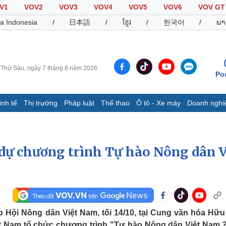
V1
VOV2
VOV3
VOV4
VOV5
VOV6
VOV GT
a Indonesia
/
日本語
/
ខ្មែរ
/
한국어
/
ພາ
Thứ Sáu, ngày 7 tháng 8 năm 2026
Po
inh tế
Thị trường
Pháp luật
Thể thao
Ô tô - Xe máy
Doanh nghi
Thế giới
Multimedia
K
Quan sát
Video
B
dự chương trình Tự hào Nông dân V
Cuộc sống đó đây
Ảnh
K
Hồ sơ
E-Magazine
Infographic
Thể thao
Ô tô - Xe máy
D
 Hội Nông dân Việt Nam, tối 14/10, tại Cung văn hóa Hữu
Bóng đá
Ô tô
T
ệt Nam tổ chức chương trình "Tự hào Nông dân Việt Nam 