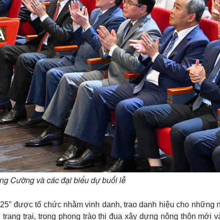
ng Cường và các đại biểu dự buổi lễ
5” được tổ chức nhằm vinh danh, trao danh hiệu cho những 
trang trại, trong phong trào thi đua xây dựng nông thôn mới 