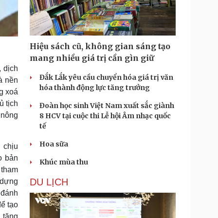
Hiệu sách cũ, không gian sáng tạo
mang nhiều giá trị cần gìn giữ
, dịch
Đắk Lắk yêu cầu chuyển hóa giá trị văn
và nền
hóa thành động lực tăng trưởng
ng xoá
ủ tịch
Đoàn học sinh Việt Nam xuất sắc giành
 nông
8 HCV tại cuộc thi Lễ hội Âm nhạc quốc
tế
Hoa sữa
 chịu
o bản
Khúc mùa thu
 tham
DU LỊCH
 dựng
 đánh
ể tạo
 tăng