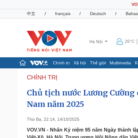
VO
中文
/
français
/
Deutsch
/
Bahas
26°C
Hà Nội
Chính trị
Xã hội
Thế giới
Multimedia
K
Chính trị
Xã hội
CHÍNH TRỊ
Đảng
Tin 24h
Chủ tịch nước Lương Cường 
Tổ chức nhân sự
Dự báo thời tiết
Quốc hội
Giáo dục
Nam năm 2025
Nhận diện sự thật
Dấu ấn VOV
Việc làm
Biển đảo
Thứ Ba, 22:14, 14/10/2025
Pháp luật
Quân sự - Quốc phòng
VOV.VN - Nhân Kỷ niệm 95 năm Ngày thành lập
Vụ án
Vũ khí
Việt-Xô, Hà Nội, Trung ương Hội Nông dân Vi