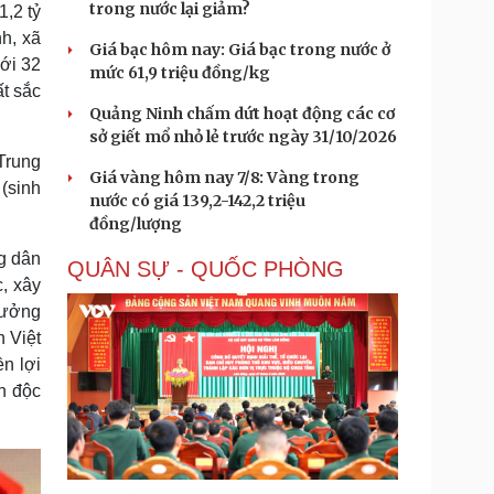
trong nước lại giảm?
,2 tỷ
h, xã
Giá bạc hôm nay: Giá bạc trong nước ở
với 32
mức 61,9 triệu đồng/kg
t sắc
Quảng Ninh chấm dứt hoạt động các cơ
sở giết mổ nhỏ lẻ trước ngày 31/10/2026
 Trung
Giá vàng hôm nay 7/8: Vàng trong
(sinh
nước có giá 139,2-142,2 triệu
đồng/lượng
ng dân
QUÂN SỰ - QUỐC PHÒNG
c, xây
rưởng
 Việt
ền lợi
h độc