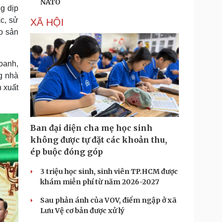
NATO
g dịp
c, sử
XÃ HỘI
o sản
oanh,
g nhà
n xuất
Ban đại diện cha mẹ học sinh
không được tự đặt các khoản thu,
ép buộc đóng góp
3 triệu học sinh, sinh viên TP.HCM được
khám miễn phí từ năm 2026-2027
Sau phản ánh của VOV, điểm ngập ở xã
Lưu Vệ cơ bản được xử lý