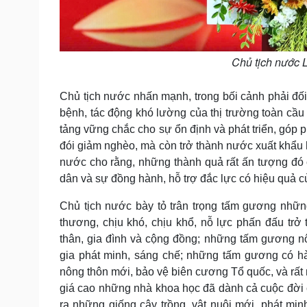
Chủ tịch nước L
Chủ tịch nước nhấn mạnh, trong bối cảnh phải đối m
bệnh, tác động khó lường của thị trường toàn cầu 
tảng vững chắc cho sự ổn định và phát triển, góp 
đói giảm nghèo, mà còn trở thành nước xuất khẩu h
nước cho rằng, những thành quả rất ấn tượng đó 
dân và sự đồng hành, hỗ trợ đắc lực có hiệu quả c
Chủ tịch nước bày tỏ trân trọng tấm gương những
thương, chịu khó, chịu khổ, nỗ lực phấn đấu trở
thân, gia đình và cộng đồng; những tấm gương nô
gia phát minh, sáng chế; những tấm gương có h
nông thôn mới, bảo vệ biên cương Tổ quốc, và rất
giá cao những nhà khoa học đã dành cả cuộc đời 
ra những giống cây trồng, vật nuôi mới, phát min