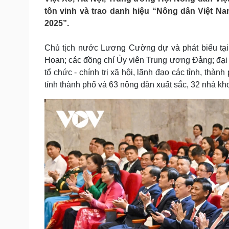
Tin nóng
Việt Nam
tôn vinh và trao danh hiệu “Nông dân Việt N
Tư vấn luật
Phân tích
2025”.
Chủ tịch nước Lương Cường dự và phát biểu tại 
Sức khỏe
Đời sống
Hoan; các đồng chí Ủy viên Trung ương Đảng; đại 
Dinh dưỡng - món ngon
Nhà đẹp
tổ chức - chính trị xã hội, lãnh đạo các tỉnh, th
Cây thuốc
Blog
tỉnh thành phố và 63 nông dân xuất sắc, 32 nhà k
Sản phụ khoa
Tình yêu - Gia đình
Nhi khoa
Nam khoa
Làm đẹp - giảm cân
Phòng mạch online
Ăn sạch sống khỏe
Cải chính