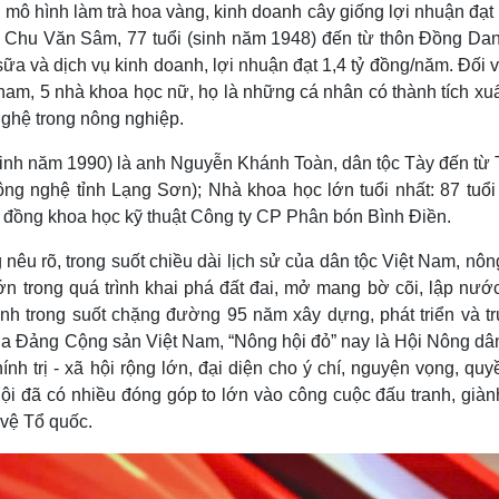
ô hình làm trà hoa vàng, kinh doanh cây giống lợi nhuận đạt 1
g Chu Văn Sâm, 77 tuổi (sinh năm 1948) đến từ thôn Đồng Dan
ữa và dịch vụ kinh doanh, lợi nhuận đạt 1,4 tỷ đồng/năm. Đối 
am, 5 nhà khoa học nữ, họ là những cá nhân có thành tích xuấ
ghệ trong nông nghiệp.
(sinh năm 1990) là anh Nguyễn Khánh Toàn, dân tộc Tày đến từ
 nghệ tỉnh Lạng Sơn); Nhà khoa học lớn tuổi nhất: 87 tuổi 
 đồng khoa học kỹ thuật Công ty CP Phân bón Bình Điền.
nêu rõ, trong suốt chiều dài lịch sử của dân tộc Việt Nam, nô
lớn trong quá trình khai phá đất đai, mở mang bờ cõi, lập nướ
nh trong suốt chặng đường 95 năm xây dựng, phát triển và t
ủa Đảng Cộng sản Việt Nam, “Nông hội đỏ” nay là Hội Nông dân
 trị - xã hội rộng lớn, đại diện cho ý chí, nguyện vọng, quy
ội đã có nhiều đóng góp to lớn vào công cuộc đấu tranh, giàn
 vệ Tổ quốc.