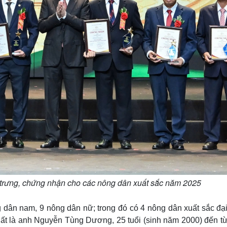
 trưng, chứng nhận cho các nông dân xuất sắc năm 2025
 dân nam, 9 nông dân nữ; trong đó có 4 nông dân xuất sắc đại
nhất là anh Nguyễn Tùng Dương, 25 tuổi (sinh năm 2000) đến t