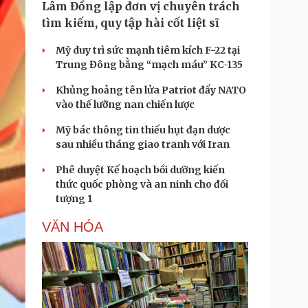
Lâm Đồng lập đơn vị chuyên trách
tìm kiếm, quy tập hài cốt liệt sĩ
Mỹ duy trì sức mạnh tiêm kích F-22 tại
Trung Đông bằng “mạch máu” KC-135
Khủng hoảng tên lửa Patriot đẩy NATO
vào thế lưỡng nan chiến lược
Mỹ bác thông tin thiếu hụt đạn dược
sau nhiều tháng giao tranh với Iran
Phê duyệt Kế hoạch bồi dưỡng kiến
thức quốc phòng và an ninh cho đối
tượng 1
VĂN HÓA