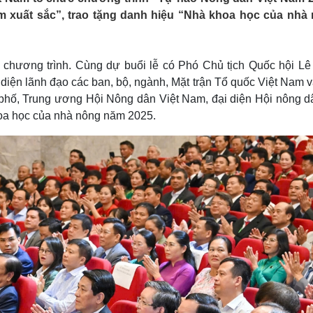
Lịch thi đấu bóng đá
Xe máy
am xuất sắc”, trao tặng danh hiệu “Nhà khoa học của nhà
Thế giới thể thao
Tư vấn
eSports
V
Hậu trường
chương trình. Cùng dự buổi lễ có Phó Chủ tịch Quốc hội Lê
Văn hóa
Giải trí
D
diện lãnh đạo các ban, bộ, ngành, Mặt trận Tổ quốc Việt Nam v
Sân khấu - Điện ảnh
Nghệ sĩ
ành phố, Trung ương Hội Nông dân Việt Nam, đại diện Hội nông 
Văn học
Thời trang
hoa học của nhà nông năm 2025.
Âm nhạc
Sao Việt
c
Di sản