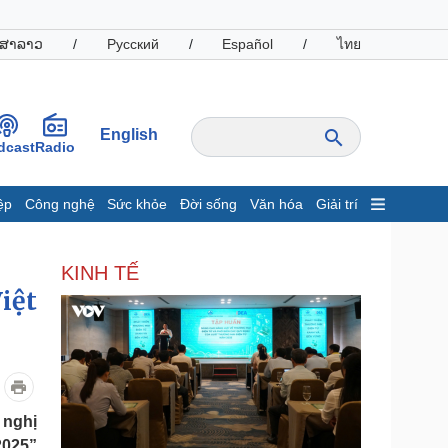
ສາລາວ
/
Русский
/
Español
/
ไทย
English
dcast
Radio
ệp
Công nghệ
Sức khỏe
Đời sống
Văn hóa
Giải trí
inh tế
Thị trường
KINH TẾ
ất động sản
Giá vàng
iệt
hởi nghiệp
Tiêu dùng
Tỷ giá
Chứng khoán
Giá cà phê
oanh nghiệp
Công nghệ
 nghị
hông tin doanh nghiệp
Sành điệu
2025”