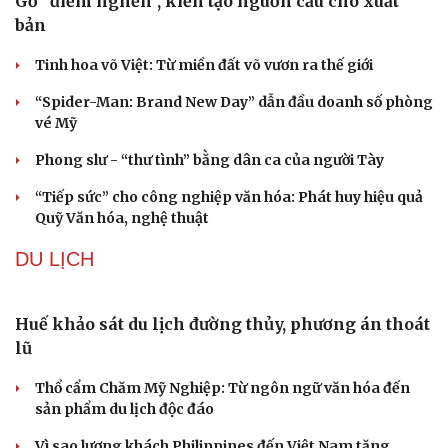
Gỡ "điểm nghẽn", kiến tạo nguồn cầu cho xuất
bản
Tinh hoa võ Việt: Từ miền đất võ vươn ra thế giới
“Spider-Man: Brand New Day” dẫn đầu doanh số phòng
vé Mỹ
Phong slư - “thư tình” bằng dân ca của người Tày
“Tiếp sức” cho công nghiệp văn hóa: Phát huy hiệu quả
Quỹ Văn hóa, nghệ thuật
DU LỊCH
Huế khảo sát du lịch đường thủy, phương án thoát
lũ
Thổ cẩm Chăm Mỹ Nghiệp: Từ ngôn ngữ văn hóa đến
sản phẩm du lịch độc đáo
Vì sao lượng khách Philippines đến Việt Nam tăng