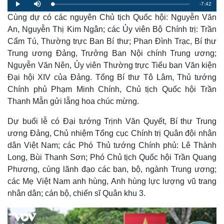
R
-
7:42
L
P
M
o
l
u
a
Cùng dự có các nguyên Chủ tịch Quốc hội: Nguyễn Văn
a
t
e
d
y
e
e
An, Nguyễn Thị Kim Ngân; các Ủy viên Bộ Chính trị: Trần
d
m
:
Cẩm Tú, Thường trực Ban Bí thư; Phan Đình Trạc, Bí thư
1
.
a
3
Trung ương Đảng, Trưởng Ban Nội chính Trung ương;
3
%
Nguyễn Văn Nên, Ủy viên Thường trực Tiểu ban Văn kiện
i
Đại hội XIV của Đảng. Tổng Bí thư Tô Lâm, Thủ tướng
n
Chính phủ Phạm Minh Chính, Chủ tịch Quốc hội Trần
i
Thanh Mẫn gửi lẵng hoa chúc mừng.
n
Dự buổi lễ có Đại tướng Trịnh Văn Quyết, Bí thư Trung
g
ương Đảng, Chủ nhiệm Tổng cục Chính trị Quân đội nhân
T
dân Việt Nam; các Phó Thủ tướng Chính phủ: Lê Thành
i
Long, Bùi Thanh Sơn; Phó Chủ tịch Quốc hội Trần Quang
Phương, cùng lãnh đạo các ban, bộ, ngành Trung ương;
m
các Mẹ Việt Nam anh hùng, Anh hùng lực lượng vũ trang
e
nhân dân; cán bộ, chiến sĩ Quân khu 3.