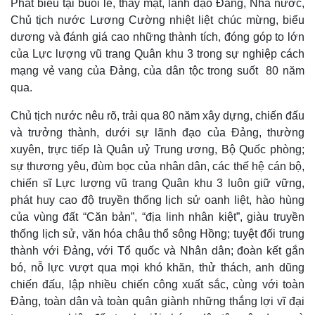
Phát biểu tại buổi lễ, thay mặt, lãnh đạo Đảng, Nhà nước,
Chủ tịch nước Lương Cường nhiệt liệt chúc mừng, biểu
dương và đánh giá cao những thành tích, đóng góp to lớn
của Lực lượng vũ trang Quân khu 3 trong sự nghiệp cách
mạng vẻ vang của Đảng, của dân tộc trong suốt 80 năm
qua.
Chủ tịch nước nêu rõ, trải qua 80 năm xây dựng, chiến đấu
và trưởng thành, dưới sự lãnh đạo của Đảng, thường
xuyên, trực tiếp là Quân uỷ Trung ương, Bộ Quốc phòng;
sự thương yêu, đùm bọc của nhân dân, các thế hệ cán bộ,
chiến sĩ Lực lượng vũ trang Quân khu 3 luôn giữ vững,
phát huy cao độ truyền thống lịch sử oanh liệt, hào hùng
của vùng đất “Căn bản”, “địa linh nhân kiệt”, giàu truyền
thống lịch sử, văn hóa châu thổ sông Hồng; tuyệt đối trung
Kinh tế
Thị trường
thành với Đảng, với Tổ quốc và Nhân dân; đoàn kết gắn
Bất động sản
Giá vàng
bó, nỗ lực vượt qua mọi khó khăn, thử thách, anh dũng
Khởi nghiệp
Tiêu dùng
chiến đấu, lập nhiều chiến công xuất sắc, cùng với toàn
Tỷ giá
Đảng, toàn dân và toàn quân giành những thắng lợi vĩ đại
Chứng khoán