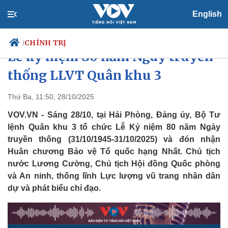
English
Chủ tịch nước Lương Cường dự
CHÍNH TRỊ
/
Lễ kỷ niệm 80 năm Ngày truyền
thống LLVT Quân khu 3
Chính trị
Xã hội
Thứ Ba, 11:50, 28/10/2025
Đảng
Tin 24h
VOV.VN - Sáng 28/10, tại Hải Phòng, Đảng ủy, Bộ Tư
Tổ chức nhân sự
Dự báo thời tiết
lệnh Quân khu 3 tổ chức Lễ Kỷ niệm 80 năm Ngày
Quốc hội
Giáo dục
truyền thống (31/10/1945-31/10/2025) và đón nhận
Nhận diện sự thật
Dấu ấn VOV
Huân chương Bảo vệ Tổ quốc hạng Nhất. Chủ tịch
Việc làm
Biển đảo
nước Lương Cường, Chủ tịch Hội đồng Quốc phòng
và An ninh, thống lĩnh Lực lượng vũ trang nhân dân
dự và phát biểu chỉ đạo.