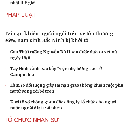
nhất thế giới
PHÁP LUẬT
Tai nạn khiến người ngồi trên xe tổn thương
96%, nam sinh Bắc Ninh bị khởi tố
Cựu Thứ trưởng Nguyễn Bá Hoan được đưa ra xét xử
ngày 18/8
Tây Ninh cảnh báo bẫy "việc nhẹ lương cao" ở
Campuchia
Làm rõ đối tượng gây tai nạn giao thông khiến một phụ
nữ tử vong rồi bỏ trốn
Khởi tố vợ chồng giám đốc công ty tổ chức cho người
Du lịch
Podcast
nước ngoài ở lại trái phép
Tư vấn
Câu chuyện thời sự
Săn Tour
Đọc truyện đêm khuya
TỔ CHỨC NHÂN SỰ
check-in
Cửa sổ tình yêu
Kể chuyện cho bé