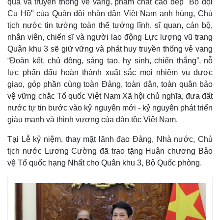
qua và truyền thống vẻ vang, phẩm chất cao đẹp "Bộ đội
Cụ Hồ" của Quân đội nhân dân Việt Nam anh hùng, Chủ
tịch nước tin tưởng toàn thể tướng lĩnh, sĩ quan, cán bộ,
nhân viên, chiến sĩ và người lao động Lực lượng vũ trang
Quân khu 3 sẽ giữ vững và phát huy truyền thống vẻ vang
“Đoàn kết, chủ động, sáng tạo, hy sinh, chiến thắng”, nỗ
lực phấn đấu hoàn thành xuất sắc mọi nhiệm vụ được
giao, góp phần cùng toàn Đảng, toàn dân, toàn quân bảo
vệ vững chắc Tổ quốc Việt Nam Xã hội chủ nghĩa, đưa đất
nước tự tin bước vào kỷ nguyên mới - kỷ nguyên phát triển
giàu mạnh và thịnh vượng của dân tộc Việt Nam.
Tại Lễ kỷ niệm, thay mặt lãnh đạo Đảng, Nhà nước, Chủ
tịch nước Lương Cường đã trao tặng Huân chương Bảo
vệ Tổ quốc hạng Nhất cho Quân khu 3, Bộ Quốc phòng.