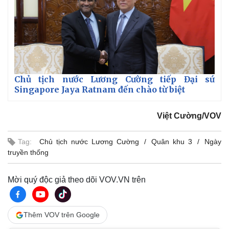
Doanh nghiệp
Công nghệ
Thông tin doanh nghiệp
Sành điệu
Doanh nghiệp 24h
Tin Công nghệ
Chủ tịch nước Lương Cường tiếp Đại sứ
Doanh nhân
Trải nghiệm
Singapore Jaya Ratnam đến chào từ biệt
Vì cộng đồng
Chuyển đổi số
Việt Cường/VOV
Tag:
Chủ tịch nước Lương Cường
Quân khu 3
Ngày
truyền thống
Mời quý độc giả theo dõi VOV.VN trên
Thêm VOV trên Google