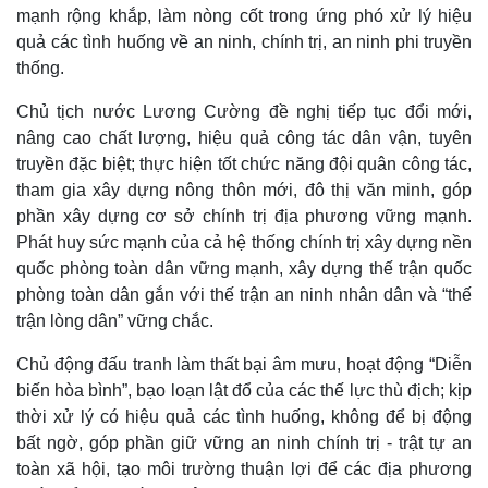
mạnh rộng khắp, làm nòng cốt trong ứng phó xử lý hiệu
Thể thao
Ô tô - Xe máy
quả các tình huống về an ninh, chính trị, an ninh phi truyền
Bóng đá
Ô tô
thống.
Lịch thi đấu bóng đá
Xe máy
Thế giới thể thao
Tư vấn
Chủ tịch nước Lương Cường đề nghị tiếp tục đổi mới,
eSports
nâng cao chất lượng, hiệu quả công tác dân vận, tuyên
Hậu trường
truyền đặc biệt; thực hiện tốt chức năng đội quân công tác,
tham gia xây dựng nông thôn mới, đô thị văn minh, góp
phần xây dựng cơ sở chính trị địa phương vững mạnh.
Phát huy sức mạnh của cả hệ thống chính trị xây dựng nền
quốc phòng toàn dân vững mạnh, xây dựng thế trận quốc
phòng toàn dân gắn với thế trận an ninh nhân dân và “thế
trận lòng dân” vững chắc.
Chủ động đấu tranh làm thất bại âm mưu, hoạt động “Diễn
biến hòa bình”, bạo loạn lật đổ của các thế lực thù địch; kịp
thời xử lý có hiệu quả các tình huống, không để bị động
bất ngờ, góp phần giữ vững an ninh chính trị - trật tự an
toàn xã hội, tạo môi trường thuận lợi để các địa phương