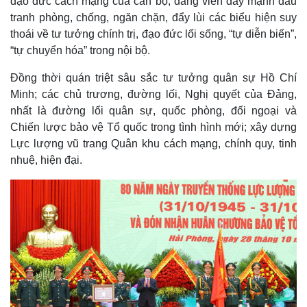
đạo đức cách mạng của cán bộ, đảng viên đẩy mạnh đấu
tranh phòng, chống, ngăn chặn, đẩy lùi các biểu hiện suy
thoái về tư tưởng chính trị, đạo đức lối sống, “tự diễn biến”,
“tự chuyển hóa” trong nội bộ.
Đồng thời quán triệt sâu sắc tư tưởng quân sự Hồ Chí
Minh; các chủ trương, đường lối, Nghị quyết của Đảng,
nhất là đường lối quân sự, quốc phòng, đối ngoại và
Chiến lược bảo vệ Tổ quốc trong tình hình mới; xây dựng
Lực lượng vũ trang Quân khu cách mạng, chính quy, tinh
nhuệ, hiện đại.
Pháp luật
Quân sự - Quốc phòng