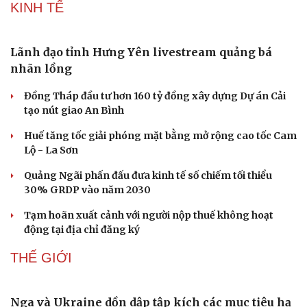
KINH TẾ
Lãnh đạo tỉnh Hưng Yên livestream quảng bá
nhãn lồng
Đồng Tháp đầu tư hơn 160 tỷ đồng xây dựng Dự án Cải
Sức khỏe
Đời sống
tạo nút giao An Bình
Dinh dưỡng - món ngon
Nhà đẹp
Huế tăng tốc giải phóng mặt bằng mở rộng cao tốc Cam
Cây thuốc
Blog
Lộ - La Sơn
Sản phụ khoa
Tình yêu - Gia đình
Nhi khoa
Quảng Ngãi phấn đấu đưa kinh tế số chiếm tối thiểu
Nam khoa
30% GRDP vào năm 2030
Làm đẹp - giảm cân
Phòng mạch online
Tạm hoãn xuất cảnh với người nộp thuế không hoạt
Ăn sạch sống khỏe
động tại địa chỉ đăng ký
THẾ GIỚI
Nga và Ukraine dồn dập tập kích các mục tiêu hạ