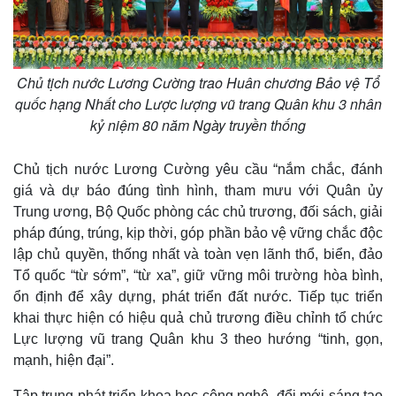
Vụ án
Vũ khí
Tin nóng
Việt Nam
Tư vấn luật
Phân tích
Chủ tịch nước Lương Cường trao Huân chương Bảo vệ Tổ
quốc hạng Nhất cho Lược lượng vũ trang Quân khu 3 nhân
kỷ niệm 80 năm Ngày truyền thống
Chủ tịch nước Lương Cường yêu cầu “nắm chắc, đánh
giá và dự báo đúng tình hình, tham mưu với Quân ủy
Trung ương, Bộ Quốc phòng các chủ trương, đối sách, giải
pháp đúng, trúng, kịp thời, góp phần bảo vệ vững chắc độc
lập chủ quyền, thống nhất và toàn vẹn lãnh thổ, biển, đảo
Tổ quốc “từ sớm”, “từ xa”, giữ vững môi trường hòa bình,
ổn định để xây dựng, phát triển đất nước. Tiếp tục triển
khai thực hiện có hiệu quả chủ trương điều chỉnh tổ chức
Lực lượng vũ trang Quân khu 3 theo hướng “tinh, gọn,
mạnh, hiện đại”.
Tập trung phát triển khoa học công nghệ, đổi mới sáng tạo