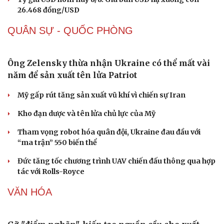
26.468 đồng/USD
QUÂN SỰ - QUỐC PHÒNG
Ông Zelensky thừa nhận Ukraine có thể mất vài
năm để sản xuất tên lửa Patriot
Mỹ gấp rút tăng sản xuất vũ khí vì chiến sự Iran
Kho đạn dược và tên lửa chủ lực của Mỹ
Tham vọng robot hóa quân đội, Ukraine đau đầu với
“ma trận” 550 biến thể
Văn hóa
Giải trí
Đức tăng tốc chương trình UAV chiến đấu thông qua hợp
Sân khấu - Điện ảnh
Nghệ sĩ
tác với Rolls-Royce
Văn học
Thời trang
Âm nhạc
Sao Việt
VĂN HÓA
Di sản