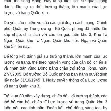
châu thổ sông Hồng. Đây là sự kiện lịch sử quan trọng
đánh dấu sự ra đời, trưởng thành, lớn mạnh của Lực
lượng vũ trang Quân khu.
Do yêu cầu nhiệm vụ của các giai đoạn cách mạng, Chính
phủ, Quân ủy Trung ương - Bộ Quốc phòng đã nhiều lần
sáp nhập, chia tách với các tên gọi: Liên khu 3, Khu Tả
Ngạn, Quân khu Tả Ngạn, Quân khu Hữu Ngạn và Quân
khu 3 hiện nay.
Để tổng kết, đánh giá sự trưởng thành, lớn mạnh của lực
lượng vũ trang, thể theo nguyện vọng của cán bộ, chiến sĩ
và nhân dân vùng Đồng bằng châu thổ sông Hồng, ngày
Thế giới
Multimedia
27/7/2005, Bộ trưởng Bộ Quốc phòng ban hành quyết định
Quan sát
Video
lấy ngày 31/10/1945 là Ngày truyền thống của Lực lượng
Cuộc sống đó đây
Ảnh
vũ trang Quân khu 3.
Hồ sơ
E-Magazine
Infographic
Trải qua 80 năm xây dựng, chiến đấu và trưởng thành, các
thế hệ cán bộ, chiến sĩ Lực lượng vũ trang Quân khu 3
luôn nêu cao tinh thần “Đoàn kết, chủ động, sáng tạo, hy