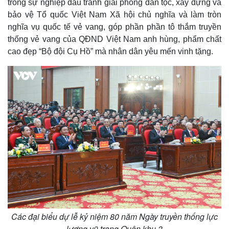
trong sự nghiệp đấu tranh giải phóng dân tộc, xây dựng và
Giá cà phê
bảo vệ Tổ quốc Việt Nam Xã hội chủ nghĩa và làm tròn
nghĩa vụ quốc tế vẻ vang, góp phần phần tô thắm truyền
thống vẻ vang của QĐND Việt Nam anh hùng, phẩm chất
cao đẹp “Bộ đội Cụ Hồ” mà nhân dân yêu mến vinh tặng.
Các đại biểu dự lễ kỷ niệm 80 năm Ngày truyền thống lực
lượng vũ trang Quân khu 3