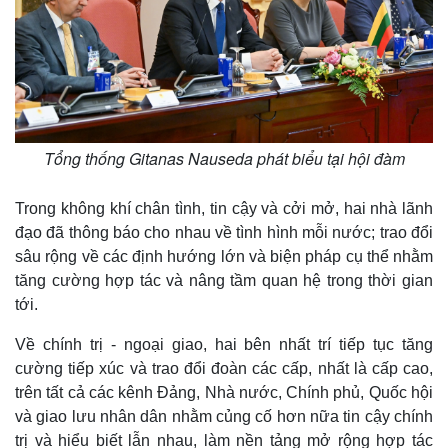
Tổng thống Gitanas Nauseda phát biểu tại hội đàm
Trong không khí chân tình, tin cậy và cởi mở, hai nhà lãnh
đạo đã thông báo cho nhau về tình hình mỗi nước; trao đổi
sâu rộng về các định hướng lớn và biện pháp cụ thể nhằm
tăng cường hợp tác và nâng tầm quan hệ trong thời gian
Kinh tế
Thị trường
tới.
Bất động sản
Giá vàng
Về chính trị - ngoại giao, hai bên nhất trí tiếp tục tăng
Khởi nghiệp
Tiêu dùng
Tỷ giá
cường tiếp xúc và trao đổi đoàn các cấp, nhất là cấp cao,
Chứng khoán
trên tất cả các kênh Đảng, Nhà nước, Chính phủ, Quốc hội
Giá cà phê
và giao lưu nhân dân nhằm củng cố hơn nữa tin cậy chính
trị và hiểu biết lẫn nhau, làm nền tảng mở rộng hợp tác