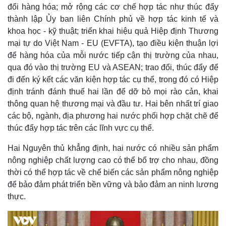
đổi hàng hóa; mở rộng các cơ chế hợp tác như thúc đẩy
thành lập Ủy ban liên Chính phủ về hợp tác kinh tế và
khoa học - kỹ thuật; triển khai hiệu quả Hiệp định Thương
mại tự do Việt Nam - EU (EVFTA), tạo điều kiện thuận lợi
để hàng hóa của mỗi nước tiếp cận thị trường của nhau,
qua đó vào thị trường EU và ASEAN; trao đổi, thúc đẩy để
đi đến ký kết các văn kiện hợp tác cụ thể, trong đó có Hiệp
định tránh đánh thuế hai lần để dỡ bỏ mọi rào cản, khai
thông quan hệ thương mại và đầu tư. Hai bên nhất trí giao
các bộ, ngành, địa phương hai nước phối hợp chặt chẽ để
thúc đẩy hợp tác trên các lĩnh vực cụ thể.
Hai Nguyên thủ khẳng định, hai nước có nhiều sản phẩm
nông nghiệp chất lượng cao có thể bổ trợ cho nhau, đồng
thời có thể hợp tác về chế biến các sản phẩm nông nghiệp
để bảo đảm phát triển bền vững và bảo đảm an ninh lương
thực.