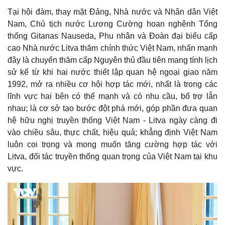
Tại hội đàm, thay mặt Đảng, Nhà nước và Nhân dân Việt
Nam, Chủ tịch nước Lương Cường hoan nghênh Tổng
thống Gitanas Nauseda, Phu nhân và Đoàn đại biểu cấp
cao Nhà nước Litva thăm chính thức Việt Nam, nhấn mạnh
đây là chuyến thăm cấp Nguyên thủ đầu tiên mang tính lịch
sử kể từ khi hai nước thiết lập quan hệ ngoại giao năm
1992, mở ra nhiều cơ hội hợp tác mới, nhất là trong các
lĩnh vực hai bên có thế mạnh và có nhu cầu, bổ trợ lẫn
nhau; là cơ sở tạo bước đột phá mới, góp phần đưa quan
hệ hữu nghị truyền thống Việt Nam - Litva ngày càng đi
vào chiều sâu, thực chất, hiệu quả; khẳng định Việt Nam
Thế giới
Multimedia
luôn coi trọng và mong muốn tăng cường hợp tác với
Quan sát
Video
Litva, đối tác truyền thống quan trọng của Việt Nam tại khu
Cuộc sống đó đây
Ảnh
Hồ sơ
E-Magazine
vực.
Infographic