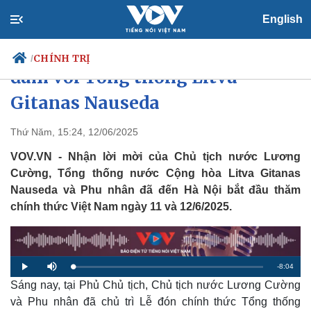
English
Chủ tịch nước Lương Cường hội
CHÍNH TRỊ
/
đàm với Tổng thống Litva
Gitanas Nauseda
Chính trị
Xã hội
Thứ Năm, 15:24, 12/06/2025
Đảng
Tin 24h
VOV.VN - Nhận lời mời của Chủ tịch nước Lương
Tổ chức nhân sự
Dự báo thời tiết
Cường, Tổng thống nước Cộng hòa Litva Gitanas
Quốc hội
Giáo dục
Nauseda và Phu nhân đã đến Hà Nội bắt đầu thăm
Nhận diện sự thật
Dấu ấn VOV
chính thức Việt Nam ngày 11 và 12/6/2025.
Việc làm
Biển đảo
R
-
8:04
L
P
M
o
l
u
a
Sáng nay, tại Phủ Chủ tịch, Chủ tịch nước Lương Cường
a
t
e
d
y
e
e
và Phu nhân đã chủ trì Lễ đón chính thức Tổng thống
d
m
: