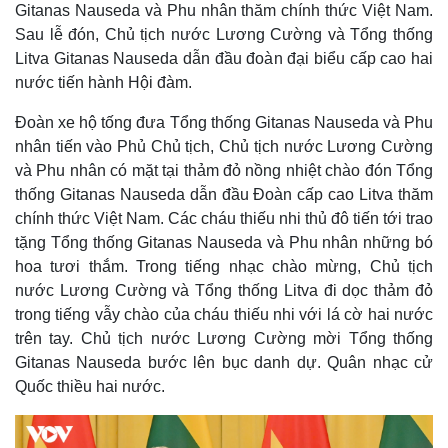
Gitanas Nauseda và Phu nhân thăm chính thức Việt Nam.
0
.
a
0
Sau lễ đón, Chủ tịch nước Lương Cường và Tổng thống
0
%
Litva Gitanas Nauseda dẫn đầu đoàn đại biểu cấp cao hai
i
nước tiến hành Hội đàm.
n
i
Đoàn xe hộ tống đưa Tổng thống Gitanas Nauseda và Phu
nhân tiến vào Phủ Chủ tịch, Chủ tịch nước Lương Cường
n
và Phu nhân có mặt tại thảm đỏ nồng nhiệt chào đón Tổng
g
thống Gitanas Nauseda dẫn đầu Đoàn cấp cao Litva thăm
T
chính thức Việt Nam. Các cháu thiếu nhi thủ đô tiến tới trao
i
tặng Tổng thống Gitanas Nauseda và Phu nhân những bó
hoa tươi thắm. Trong tiếng nhạc chào mừng, Chủ tịch
m
nước Lương Cường và Tổng thống Litva đi dọc thảm đỏ
e
trong tiếng vẫy chào của cháu thiếu nhi với lá cờ hai nước
trên tay. Chủ tịch nước Lương Cường mời Tổng thống
Gitanas Nauseda bước lên bục danh dự. Quân nhạc cử
Quốc thiều hai nước.