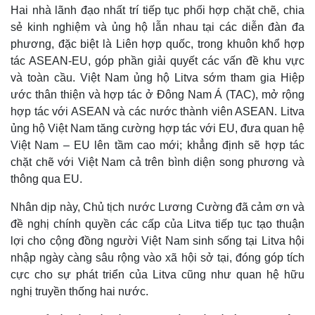
Hai nhà lãnh đạo nhất trí tiếp tục phối hợp chặt chẽ, chia
sẻ kinh nghiệm và ủng hộ lẫn nhau tại các diễn đàn đa
phương, đặc biệt là Liên hợp quốc, trong khuôn khổ hợp
tác ASEAN-EU, góp phần giải quyết các vấn đề khu vực
và toàn cầu. Việt Nam ủng hộ Litva sớm tham gia Hiệp
ước thân thiện và hợp tác ở Đông Nam Á (TAC), mở rộng
hợp tác với ASEAN và các nước thành viên ASEAN. Litva
ủng hộ Việt Nam tăng cường hợp tác với EU, đưa quan hệ
Việt Nam – EU lên tầm cao mới; khẳng định sẽ hợp tác
chặt chẽ với Việt Nam cả trên bình diện song phương và
thông qua EU.
Nhân dịp này, Chủ tịch nước Lương Cường đã cảm ơn và
đề nghị chính quyền các cấp của Litva tiếp tục tạo thuận
lợi cho cộng đồng người Việt Nam sinh sống tại Litva hội
nhập ngày càng sâu rộng vào xã hội sở tại, đóng góp tích
Thể thao
Ô tô - Xe máy
cực cho sự phát triển của Litva cũng như quan hệ hữu
Bóng đá
Ô tô
nghị truyền thống hai nước.
Lịch thi đấu bóng đá
Xe máy
Thế giới thể thao
Tư vấn