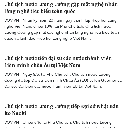
Thông tin doanh nghiệp
Sành điệu
Chủ tịch nước Lương Cường gặp mặt nghệ nhân
Doanh nghiệp 24h
Tin Công nghệ
làng nghề tiêu biểu toàn quốc
Doanh nhân
Trải nghiệm
Vì cộng đồng
Chuyển đổi số
VOV.VN - Nhân kỷ niệm 20 năm ngày thành lập Hiệp hội Làng
nghề Việt Nam, chiều 10/6, tại Phủ Chủ tịch, Chủ tịch nước
Lương Cường gặp mặt các nghệ nhân làng nghề tiêu biểu toàn
quốc và lãnh đạo Hiệp hội Làng nghề Việt Nam.
Chủ tịch nước tiếp đại sứ các nước thành viên
Liên minh châu Âu tại Việt Nam
VOV.VN - Ngày 9/6, tại Phủ Chủ tịch, Chủ tịch nước Lương
Cường đã tiếp Đại sứ Liên minh Châu Âu (EU) Julien Guerrier và
Đại sứ, Đại biện các nước thành viên EU tại Việt Nam.
Chủ tịch nước Lương Cường tiếp Đại sứ Nhật Bản
Ito Naoki
VOV.VN - Chiều 6/6, tại Phủ Chủ tịch, Chủ tịch nước Lương