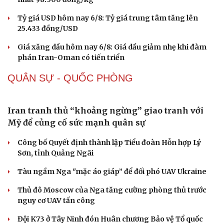
Tỷ giá USD hôm nay 6/8: Tỷ giá trung tâm tăng lên
25.433 đồng/USD
Giá xăng dầu hôm nay 6/8: Giá dầu giảm nhẹ khi đàm
phán Iran-Oman có tiến triển
QUÂN SỰ - QUỐC PHÒNG
Iran tranh thủ “khoảng ngừng” giao tranh với
Mỹ để củng cố sức mạnh quân sự
Công bố Quyết định thành lập Tiểu đoàn Hỗn hợp Lý
Sơn, tỉnh Quảng Ngãi
Tàu ngầm Nga "mặc áo giáp” để đối phó UAV Ukraine
Thủ đô Moscow của Nga tăng cường phòng thủ trước
nguy cơ UAV tấn công
Đội K73 ở Tây Ninh đón Huân chương Bảo vệ Tổ quốc