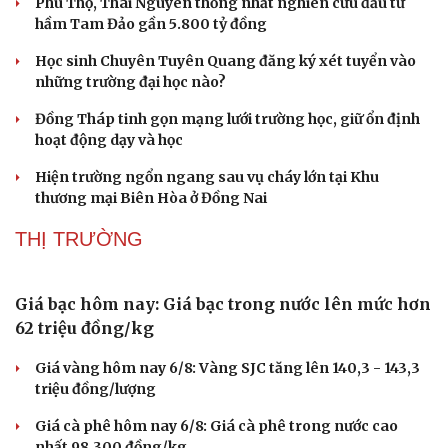
Phú Thọ, Thái Nguyên thống nhất nghiên cứu đầu tư
Sức khỏe
Đời sống
hầm Tam Đảo gần 5.800 tỷ đồng
Dinh dưỡng - món ngon
Nhà đẹp
Cây thuốc
Blog
Học sinh Chuyên Tuyên Quang đăng ký xét tuyển vào
Sản phụ khoa
Tình yêu - Gia đình
những trường đại học nào?
Nhi khoa
Đồng Tháp tinh gọn mạng lưới trường học, giữ ổn định
Nam khoa
hoạt động dạy và học
Làm đẹp - giảm cân
Phòng mạch online
Hiện trường ngổn ngang sau vụ cháy lớn tại Khu
Ăn sạch sống khỏe
thương mại Biên Hòa ở Đồng Nai
THỊ TRƯỜNG
Giá bạc hôm nay: Giá bạc trong nước lên mức hơn
62 triệu đồng/kg
Giá vàng hôm nay 6/8: Vàng SJC tăng lên 140,3 - 143,3
triệu đồng/lượng
Giá cà phê hôm nay 6/8: Giá cà phê trong nước cao
nhất 98.300 đồng/kg