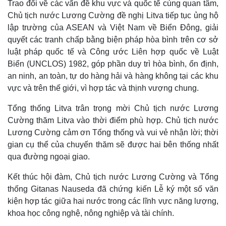
Trao đổi về các vấn đề khu vực và quốc tế cùng quan tâm,
eSports
Chủ tịch nước Lương Cường đề nghị Litva tiếp tục ủng hộ
Hậu trường
lập trường của ASEAN và Việt Nam về Biển Đông, giải
quyết các tranh chấp bằng biện pháp hòa bình trên cơ sở
luật pháp quốc tế và Công ước Liên hợp quốc về Luật
Biển (UNCLOS) 1982, góp phần duy trì hòa bình, ổn định,
an ninh, an toàn, tự do hàng hải và hàng không tại các khu
vực và trên thế giới, vì hợp tác và thịnh vượng chung.
Tổng thống Litva trân trọng mời Chủ tịch nước Lương
Cường thăm Litva vào thời điểm phù hợp. Chủ tịch nước
Lương Cường cảm ơn Tổng thống và vui vẻ nhận lời; thời
gian cụ thể của chuyến thăm sẽ được hai bên thống nhất
qua đường ngoại giao.
Kết thúc hội đàm, Chủ tịch nước Lương Cường và Tổng
thống Gitanas Nauseda đã chứng kiến Lễ ký một số văn
kiện hợp tác giữa hai nước trong các lĩnh vực năng lượng,
khoa học công nghệ, nông nghiệp và tài chính.