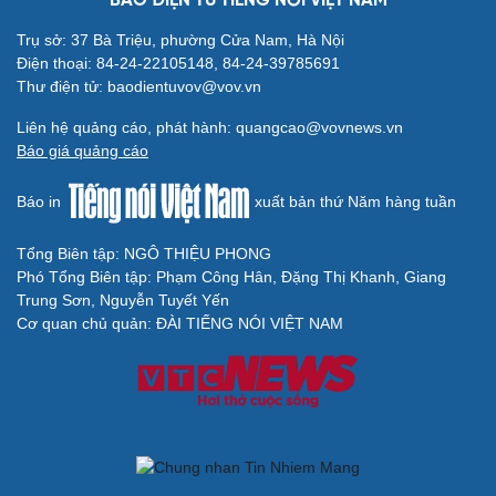
BÁO ĐIỆN TỬ TIẾNG NÓI VIỆT NAM
Trụ sở: 37 Bà Triệu, phường Cửa Nam, Hà Nội
Điện thoại: 84-24-22105148, 84-24-39785691
Thư điện tử: baodientuvov@vov.vn
Liên hệ quảng cáo, phát hành: quangcao@vovnews.vn
Báo giá quảng cáo
Báo in
xuất bản thứ Năm hàng tuần
Tổng Biên tập: NGÔ THIỆU PHONG
Phó Tổng Biên tập: Phạm Công Hân, Đặng Thị Khanh, Giang
Trung Sơn, Nguyễn Tuyết Yến
Cơ quan chủ quản: ĐÀI TIẾNG NÓI VIỆT NAM