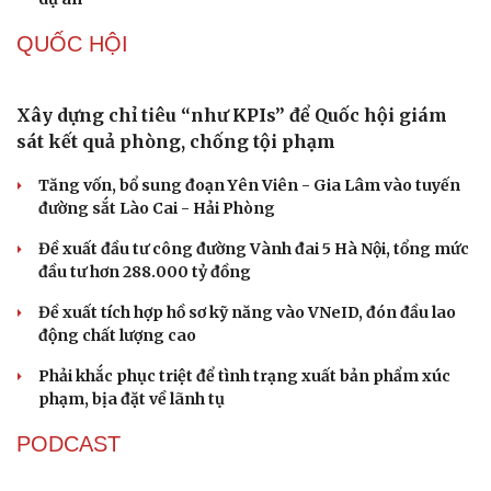
QUỐC HỘI
Xây dựng chỉ tiêu “như KPIs” để Quốc hội giám
sát kết quả phòng, chống tội phạm
Du lịch
Podcast
Tăng vốn, bổ sung đoạn Yên Viên - Gia Lâm vào tuyến
đường sắt Lào Cai - Hải Phòng
Tư vấn
Câu chuyện thời sự
Săn Tour
Đọc truyện đêm khuya
Đề xuất đầu tư công đường Vành đai 5 Hà Nội, tổng mức
check-in
Cửa sổ tình yêu
đầu tư hơn 288.000 tỷ đồng
Kể chuyện cho bé
Hạt giống tâm hồn
Đề xuất tích hợp hồ sơ kỹ năng vào VNeID, đón đầu lao
động chất lượng cao
Phải khắc phục triệt để tình trạng xuất bản phẩm xúc
phạm, bịa đặt về lãnh tụ
PODCAST