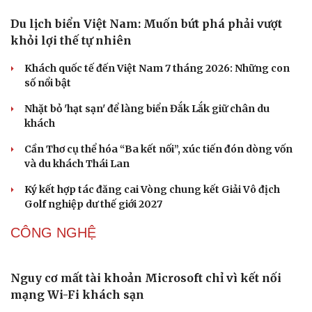
Du lịch biển Việt Nam: Muốn bứt phá phải vượt
khỏi lợi thế tự nhiên
Khách quốc tế đến Việt Nam 7 tháng 2026: Những con
số nổi bật
Văn hóa
Giải trí
Nhặt bỏ 'hạt sạn' để làng biển Đắk Lắk giữ chân du
Sân khấu - Điện ảnh
Nghệ sĩ
khách
Văn học
Thời trang
Âm nhạc
Sao Việt
Cần Thơ cụ thể hóa “Ba kết nối”, xúc tiến đón dòng vốn
Di sản
và du khách Thái Lan
Ký kết hợp tác đăng cai Vòng chung kết Giải Vô địch
Golf nghiệp dư thế giới 2027
CÔNG NGHỆ
Nguy cơ mất tài khoản Microsoft chỉ vì kết nối
mạng Wi-Fi khách sạn