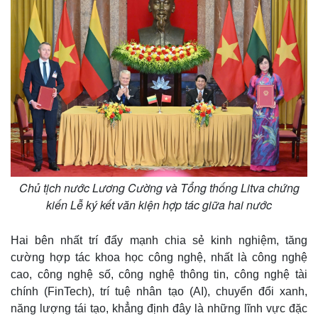
Chủ tịch nước Lương Cường và Tổng thống Litva chứng
kiến Lễ ký kết văn kiện hợp tác giữa hai nước
Hai bên nhất trí đẩy mạnh chia sẻ kinh nghiệm, tăng
Pháp luật
Quân sự - Quốc phòng
cường hợp tác khoa học công nghệ, nhất là công nghệ
Vụ án
Vũ khí
cao, công nghệ số, công nghệ thông tin, công nghệ tài
Tin nóng
Việt Nam
chính (FinTech), trí tuệ nhân tạo (AI), chuyển đổi xanh,
Tư vấn luật
Phân tích
năng lượng tái tạo, khẳng định đây là những lĩnh vực đặc