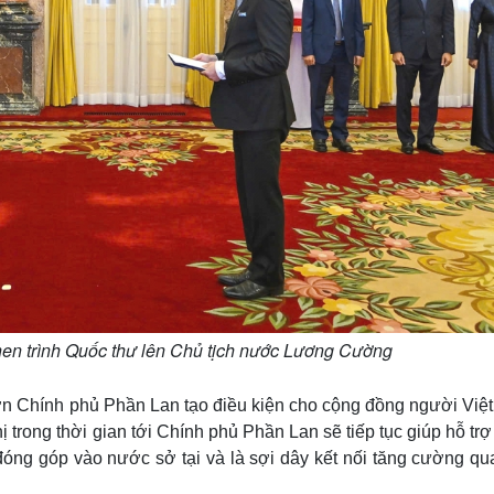
nen trình Quốc thư lên Chủ tịch nước Lương Cường
 ơn Chính phủ Phần Lan tạo điều kiện cho cộng đồng người Việ
ị trong thời gian tới Chính phủ Phần Lan sẽ tiếp tục giúp hỗ tr
đóng góp vào nước sở tại và là sợi dây kết nối tăng cường qu