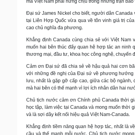
mà Việt Nam phải hứng chịu trong những trận bão
Đại sứ James Nickel cho biết, người dân Canada vu
tại Liên Hợp Quốc vừa qua về tôn vinh giá trị củ
cao chủ nghĩa đa phương.
Khẳng định Canada cùng chia sẻ với Việt Nam về
muốn hai bên thúc đẩy quan hệ hợp tác an ninh q
thương mại, đầu tư, khoa học công nghệ, chuyển 
Cảm ơn Đại sứ đã chia sẻ về hậu quả hai cơn bão
với những đề nghị của Đại sứ về phương hướng hợ
lưu, nhất là gặp gỡ cấp cao, giữa các bộ ngành,
mà hai bên có thế mạnh vì lợi ích nhân dân hai nư
Chủ tịch nước cảm ơn Chính phủ Canada thời gia
học tập, làm việc tại Canada và mong muốn thời gi
và là sợi dây kết nối hiệu quả Việt Nam-Canada.
Khẳng định tiềm năng quan hệ hợp tác, nhất là về
cầu và thế mạnh mỗi nước, Chủ tịch nước mong m