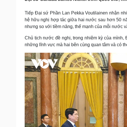
Tin nóng
Việt Nam
Tư vấn luật
Phân tích
Tiếp Đại sứ Phần Lan Pekka Voutilainen nhận n
hệ hữu nghị hợp tác giữa hai nước sau hơn 50 năm
nhưng so với tiềm năng, thế mạnh của mỗi nước v
Sức khỏe
Đời sống
Chủ tịch nước đề nghị, trong nhiệm kỳ của mình, 
Dinh dưỡng - món ngon
Nhà đẹp
Cây thuốc
Blog
những lĩnh vực mà hai bên cùng quan tâm và có th
Sản phụ khoa
Tình yêu - Gia đình
Nhi khoa
Nam khoa
Làm đẹp - giảm cân
Phòng mạch online
Ăn sạch sống khỏe
Cải chính