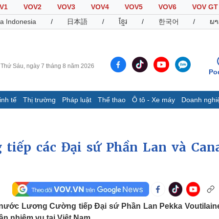
V1
VOV2
VOV3
VOV4
VOV5
VOV6
VOV GT
a Indonesia
/
日本語
/
ខ្មែរ
/
한국어
/
ພາ
Thứ Sáu, ngày 7 tháng 8 năm 2026
Po
inh tế
Thị trường
Pháp luật
Thể thao
Ô tô - Xe máy
Doanh nghi
Thế giới
Multimedia
K
Quan sát
Video
B
 tiếp các Đại sứ Phần Lan và Can
Cuộc sống đó đây
Ảnh
K
Hồ sơ
E-Magazine
Infographic
Thể thao
Ô tô - Xe máy
D
ch nước Lương Cường tiếp Đại sứ Phần Lan Pekka Voutilain
Bóng đá
Ô tô
T
ận nhiệm vụ tại Việt Nam.