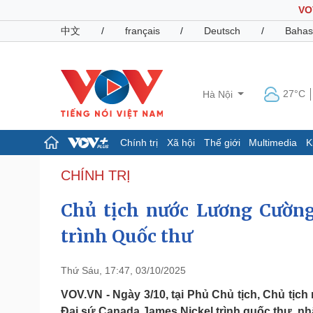
VO
中文
/
français
/
Deutsch
/
Bahas
27°C
Hà Nội
Chính trị
Xã hội
Thế giới
Multimedia
K
Chính trị
Xã hội
CHÍNH TRỊ
Đảng
Tin 24h
Chủ tịch nước Lương Cường
Tổ chức nhân sự
Dự báo thời tiết
Quốc hội
Giáo dục
trình Quốc thư
Nhận diện sự thật
Dấu ấn VOV
Việc làm
Biển đảo
Thứ Sáu, 17:47, 03/10/2025
Pháp luật
Quân sự - Quốc phòng
VOV.VN - Ngày 3/10, tại Phủ Chủ tịch, Chủ tị
Vụ án
Vũ khí
Đại sứ Canada James Nickel trình quốc thư, nh