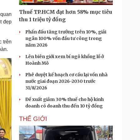
Doanh nghiệp 24h
Tin Công nghệ
Doanh nhân
Trải nghiệm
Thuế TP.HCM đạt hơn 58% mục tiêu
 quan
ì cộng đồng
Chuyển đổi số
thu 1 triệu tỷ đồng
t đẹp
Phấn đấu tăng trưởng trên 10%, giải
u lịch
Podcast
ngân 100% vốn đầu tư công trong
 trên
Tư vấn
Câu chuyện thời sự
năm 2026
Săn Tour
Đọc truyện đêm khuya
oàn.
heck-in
Cửa sổ tình yêu
Lên biên giới xem bí ngô khổng lồ ở
Kể chuyện cho bé
Hoành Mô
Hạt giống tâm hồn
Phê duyệt kế hoạch cơ cấu lại vốn nhà
nước giai đoạn 2026-2030 trước
31/8/2026
Đề xuất giảm 30% thuế cho hộ kinh
doanh có doanh thu đến 10 tỷ đồng
THẾ GIỚI