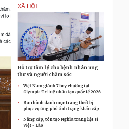
XÃ HỘI
 thăm,
vì lợi
am đã
là các
Hỗ trợ tâm lý cho bệnh nhân ung
thư và người chăm sóc
Việt Nam giành 7 huy chương tại
Olympic Trí tuệ nhân tạo quốc tế 2026
Ban hành danh mục trang thiết bị
phục vụ ứng phó tình trạng khẩn cấp
Nâng cấp, tôn tạo Nghĩa trang liệt sĩ
Việt - Lào