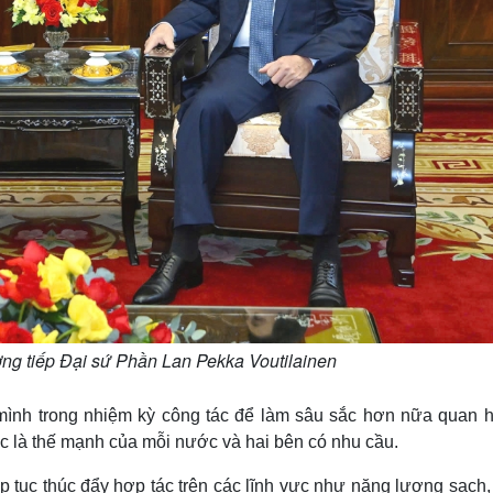
ng tiếp Đại sứ Phần Lan Pekka Voutilainen
 mình trong nhiệm kỳ công tác để làm sâu sắc hơn nữa quan h
ực là thế mạnh của mỗi nước và hai bên có nhu cầu.
p tục thúc đẩy hợp tác trên các lĩnh vực như năng lượng sạch