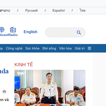
ສາລາວ
/
Русский
/
Español
/
ไทย
English
dcast
Radio
ệp
Công nghệ
Sức khỏe
Đời sống
Văn hóa
Giải trí
inh tế
Thị trường
KINH TẾ
ất động sản
Giá vàng
ada
hởi nghiệp
Tiêu dùng
Tỷ giá
Chứng khoán
Giá cà phê
oanh nghiệp
Công nghệ
en và
hông tin doanh nghiệp
Sành điệu