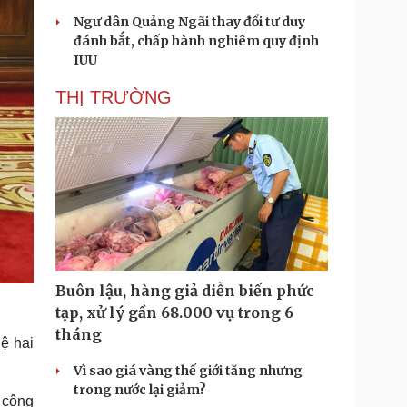
Ngư dân Quảng Ngãi thay đổi tư duy
đánh bắt, chấp hành nghiêm quy định
IUU
THỊ TRƯỜNG
Buôn lậu, hàng giả diễn biến phức
tạp, xử lý gần 68.000 vụ trong 6
tháng
ệ hai
Vì sao giá vàng thế giới tăng nhưng
trong nước lại giảm?
, công