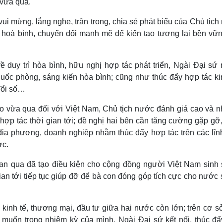
 vừa qua.
i mừng, lắng nghe, trân trọng, chia sẻ phát biểu của Chủ tịc
a hoà bình, chuyển đổi mạnh mẽ để kiến tạo tương lai bền vữn
 duy trì hòa bình, hữu nghị hợp tác phát triển, Ngài Đại sứ
uốc phòng, sáng kiến hòa bình; cũng như thúc đẩy hợp tác kin
đổi số…
 vừa qua đối với Việt Nam, Chủ tịch nước đánh giá cao và nhấ
p tác thời gian tới; đề nghị hai bên cần tăng cường gặp gỡ,
 địa phương, doanh nghiệp nhằm thúc đẩy hợp tác trên các lĩn
ớc.
n qua đã tạo điều kiện cho cộng đồng người Việt Nam sinh 
an tới tiếp tục giúp đỡ để bà con đóng góp tích cực cho nước 
 kinh tế, thương mại, đầu tư giữa hai nước còn lớn; trên cơ s
uốn trong nhiệm kỳ của mình, Ngài Đại sứ kết nối, thúc đẩ