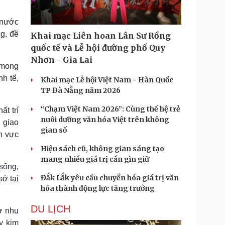
h nước
g, đề
Khai mạc Liên hoan Lân Sư Rồng
quốc tế và Lễ hội đường phố Quy
Nhơn - Gia Lai
 mong
h tế,
Khai mạc Lễ hội Việt Nam - Hàn Quốc
TP Đà Nẵng năm 2026
“Chạm Việt Nam 2026”: Cùng thế hệ trẻ
t trí
nuôi dưỡng văn hóa Việt trên không
 giao
gian số
h vực
Hiệu sách cũ, không gian sáng tạo
mang nhiều giá trị cần gìn giữ
sống,
Đắk Lắk yêu cầu chuyển hóa giá trị văn
sở tại
hóa thành động lực tăng trưởng
DU LỊCH
ở nhu
y kim