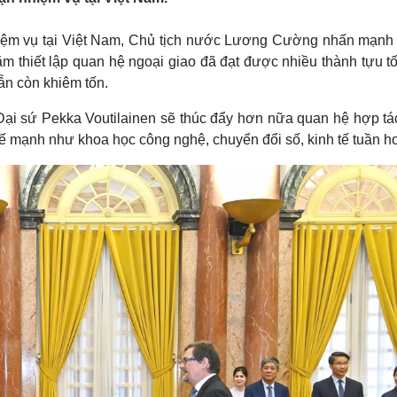
Lịch thi đấu bóng đá
Xe máy
Thế giới thể thao
Tư vấn
hiệm vụ tại Việt Nam, Chủ tịch nước Lương Cường nhấn mạnh
eSports
V
 thiết lập quan hệ ngoại giao đã đạt được nhiều thành tựu tố
Hậu trường
ẫn còn khiêm tốn.
Văn hóa
Giải trí
D
Đại sứ Pekka Voutilainen sẽ thúc đẩy hơn nữa quan hệ hợp tác
Sân khấu - Điện ảnh
Nghệ sĩ
Văn học
Thời trang
ế mạnh như khoa học công nghệ, chuyển đổi số, kinh tế tuần h
Âm nhạc
Sao Việt
c
Di sản