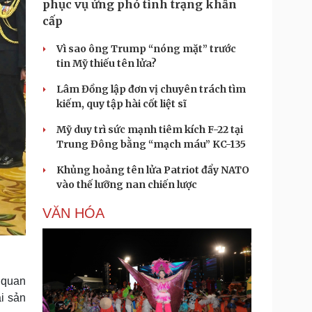
phục vụ ứng phó tình trạng khẩn
cấp
Vì sao ông Trump “nóng mặt” trước
tin Mỹ thiếu tên lửa?
Lâm Đồng lập đơn vị chuyên trách tìm
kiếm, quy tập hài cốt liệt sĩ
Mỹ duy trì sức mạnh tiêm kích F-22 tại
Trung Đông bằng “mạch máu” KC-135
Khủng hoảng tên lửa Patriot đẩy NATO
vào thế lưỡng nan chiến lược
VĂN HÓA
 quan
i sản