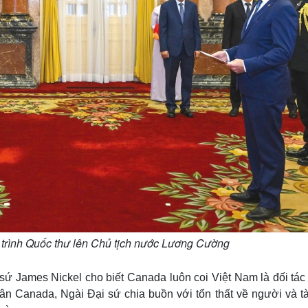
trình Quốc thư lên Chủ tịch nước Lương Cường
sứ James Nickel cho biết Canada luôn coi Việt Nam là đối tác
ân Canada, Ngài Đại sứ chia buồn với tổn thất về người và tà