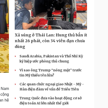
Xả súng ở Thái Lan: Hung thủ bắn ít
nhất 26 phát, còn 34 viên đạn chưa
dùng
Saudi Arabia, Pakistan và Thổ Nhĩ Kỳ
ký hiệp ước phòng thủ chung
Vì sao ông Trump “nóng mặt” trước
tin Mỹ thiếu tên lửa?
Các quan chức ngoại giao Nhật - Mỹ -
t Nam
Hàn điện đàm về vấn đề Triều Tiên
ợ cộng
Trung Quốc đưa vào hoạt động cơ sở
an hệ
điện toán AI lớn nhất thế giới