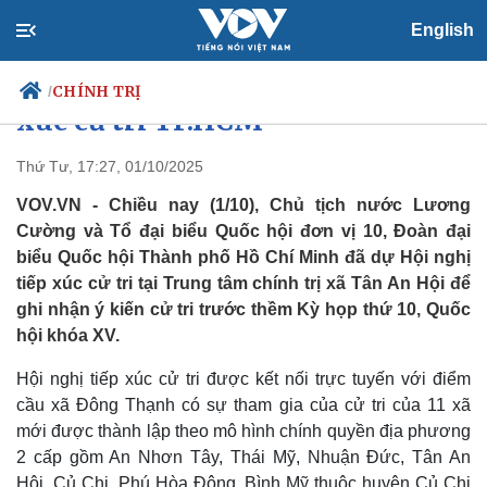
English
Chủ tịch nước Lương Cường tiếp
CHÍNH TRỊ
/
xúc cử tri TP.HCM
Thứ Tư, 17:27, 01/10/2025
VOV.VN - Chiều nay (1/10), Chủ tịch nước Lương
Chính trị
Xã hội
Cường và Tổ đại biểu Quốc hội đơn vị 10, Đoàn đại
Đảng
Tin 24h
biểu Quốc hội Thành phố Hồ Chí Minh đã dự Hội nghị
Tổ chức nhân sự
Dự báo thời tiết
Quốc hội
Giáo dục
tiếp xúc cử tri tại Trung tâm chính trị xã Tân An Hội để
Nhận diện sự thật
Dấu ấn VOV
ghi nhận ý kiến cử tri trước thềm Kỳ họp thứ 10, Quốc
Việc làm
hội khóa XV.
Biển đảo
Hội nghị tiếp xúc cử tri được kết nối trực tuyến với điểm
cầu xã Đông Thạnh có sự tham gia của cử tri của 11 xã
mới được thành lập theo mô hình chính quyền địa phương
2 cấp gồm An Nhơn Tây, Thái Mỹ, Nhuận Đức, Tân An
Hội, Củ Chi, Phú Hòa Đông, Bình Mỹ thuộc huyện Củ Chi