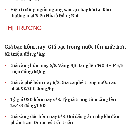
Nhi khoa
Hiện trường ngổn ngang sau vụ cháy lớn tại Khu
Nam khoa
thương mại Biên Hòa ở Đồng Nai
Làm đẹp - giảm cân
Phòng mạch online
THỊ TRƯỜNG
Ăn sạch sống khỏe
Giá bạc hôm nay: Giá bạc trong nước lên mức hơn
62 triệu đồng/kg
Giá vàng hôm nay 6/8: Vàng SJC tăng lên 140,3 - 143,3
triệu đồng/lượng
Giá cà phê hôm nay 6/8: Giá cà phê trong nước cao
nhất 98.300 đồng/kg
Tỷ giá USD hôm nay 6/8: Tỷ giá trung tâm tăng lên
25.433 đồng/USD
Giá xăng dầu hôm nay 6/8: Giá dầu giảm nhẹ khi đàm
phán Iran-Oman có tiến triển