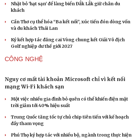
Nhặt bỏ 'hạt sạn' để làng biển Đắk Lắk giữ chân du
Văn hóa
Giải trí
khách
Sân khấu - Điện ảnh
Nghệ sĩ
Cần Thơ cụ thể hóa “Ba kết nối”, xúc tiến đón dòng vốn
Văn học
Thời trang
và du khách Thái Lan
Âm nhạc
Sao Việt
Di sản
Ký kết hợp tác đăng cai Vòng chung kết Giải Vô địch
Golf nghiệp dư thế giới 2027
CÔNG NGHỆ
Nguy cơ mất tài khoản Microsoft chỉ vì kết nối
mạng Wi-Fi khách sạn
Một việc nhiều gia đình bỏ quên có thể khiến điện mặt
trời giảm tới 40% hiệu suất
Trung Quốc tăng tốc tự chủ chip tiên tiến với kế hoạch
đầy tham vọng
Phú Thọ ký hợp tác với nhiều bộ, ngành trong thực hiện