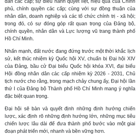
dân các cấp; sự điều hành quyết liệt, hiệu quả của Chính
phủ, chính quyền các cấp; cùng với sự đồng thuận của
nhân dân, doanh nghiệp và các tổ chức chính trị - xã hội;
trong đó, có sự đóng góp rất quan trọng của Đảng bộ,
chính quyền, nhân dân và Lực lượng vũ trang thành phố
Hồ Chí Minh.
Nhấn mạnh, đất nước đang đứng trước một thời khắc lịch
sử, kết thúc nhiệm kỳ Quốc hội XV, chuẩn bị Đại hội XIV
của Đảng, bầu cử Đại biểu Quốc hội khóa XVI, đại biểu
Hội đồng nhân dân các cấp nhiệm kỳ 2026 - 2031, Chủ
tịch nước cho rằng, trong mạch chảy chung ấy, Đại hội lần
thứ I của Đảng bộ Thành phố Hồ Chí Minh mang ý nghĩa
đặc biệt quan trọng.
Pháp luật
Quân sự - Quốc phòng
Vụ án
Vũ khí
Đại hội sẽ bàn và quyết định những định hướng chiến
Tin nóng
Việt Nam
lược, xác định rõ những định hướng lớn, những mục tiêu
Tư vấn luật
Phân tích
chiến lược lâu dài để đưa thành phố bước vào một giai
đoạn phát triển mới, nhanh và bền vững hơn.