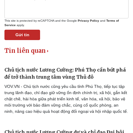
This site is protected by reCAPTCHA and the Google
Privacy Policy
and
Terms of
Service
apply.
Gửi tin
Tin liên quan
Chủ tịch nước Lương Cường: Phú Thọ cần bứt phá
để trở thành trung tâm vùng Thủ đô
VOV.VN - Chủ tịch nước cũng yêu cầu tỉnh Phú Thọ, tiếp tục tập
trung lãnh đạo, chỉ đạo giữ vững ổn định chính trị, xã hội, gắn kết
chặt chẽ, hài hòa giữa phát triển kinh tế, văn hóa, xã hội, bảo vệ
Doanh nghiệp
Công nghệ
môi trường với bảo đảm vững chắc, củng cố quốc phòng, an
ninh, nâng cao hiệu quả hoạt động đối ngoại và hội nhập quốc tế.
Thông tin doanh nghiệp
Sành điệu
Doanh nghiệp 24h
Tin Công nghệ
Doanh nhân
Trải nghiệm
Vì cộng đồng
Chuyển đổi số
Chủ tịch nước Lương Cường dự và chỉ đạo Đại hội