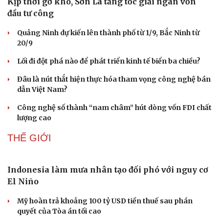
Kịp thời gỡ khó, Sơn La tăng tốc giải ngân vốn
đầu tư công
Quảng Ninh dự kiến lên thành phố từ 1/9, Bắc Ninh từ
20/9
Lối đi đột phá nào để phát triển kinh tế biển ba chiều?
Đâu là nút thắt hiện thực hóa tham vọng công nghệ bán
dẫn Việt Nam?
Công nghệ số thành “nam châm” hút dòng vốn FDI chất
lượng cao
THẾ GIỚI
Indonesia làm mưa nhân tạo đối phó với nguy cơ
El Niño
Mỹ hoàn trả khoảng 100 tỷ USD tiền thuế sau phán
quyết của Tòa án tối cao