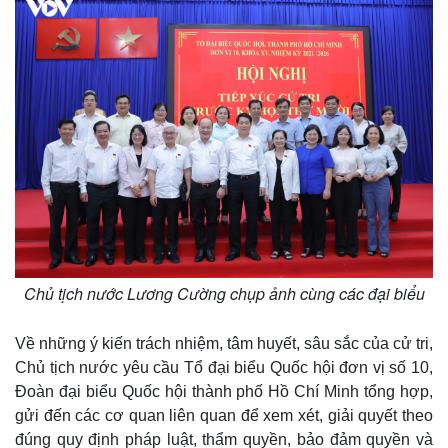
Chủ tịch nước Lương Cường chụp ảnh cùng các đại biểu
Thể thao
Ô tô - Xe máy
Bóng đá
Ô tô
Về những ý kiến trách nhiệm, tâm huyết, sâu sắc của cử tri,
Lịch thi đấu bóng đá
Xe máy
Chủ tịch nước yêu cầu Tổ đại biểu Quốc hội đơn vị số 10,
Thế giới thể thao
Tư vấn
Đoàn đại biểu Quốc hội thành phố Hồ Chí Minh tổng hợp,
eSports
gửi đến các cơ quan liên quan để xem xét, giải quyết theo
Hậu trường
đúng quy định pháp luật, thẩm quyền, bảo đảm quyền và