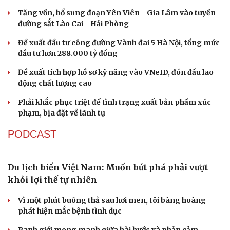
Tăng vốn, bổ sung đoạn Yên Viên - Gia Lâm vào tuyến
đường sắt Lào Cai - Hải Phòng
Du lịch
Podcast
Tư vấn
Câu chuyện thời sự
Đề xuất đầu tư công đường Vành đai 5 Hà Nội, tổng mức
Săn Tour
Đọc truyện đêm khuya
đầu tư hơn 288.000 tỷ đồng
check-in
Cửa sổ tình yêu
Kể chuyện cho bé
Đề xuất tích hợp hồ sơ kỹ năng vào VNeID, đón đầu lao
Hạt giống tâm hồn
động chất lượng cao
Phải khắc phục triệt để tình trạng xuất bản phẩm xúc
phạm, bịa đặt về lãnh tụ
PODCAST
Du lịch biển Việt Nam: Muốn bứt phá phải vượt
khỏi lợi thế tự nhiên
Vì một phút buông thả sau hơi men, tôi bàng hoàng
phát hiện mắc bệnh tình dục