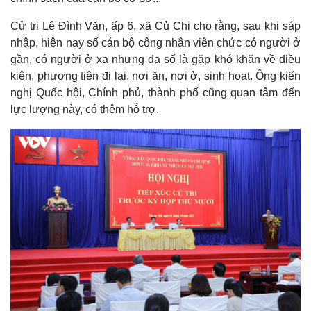
Cử tri Lê Đình Văn, ấp 6, xã Củ Chi cho rằng, sau khi sáp
nhập, hiện nay số cán bộ công nhân viên chức có người ở
gần, có người ở xa nhưng đa số là gặp khó khăn về điều
kiện, phương tiện đi lại, nơi ăn, nơi ở, sinh hoạt. Ông kiến
nghị Quốc hội, Chính phủ, thành phố cũng quan tâm đến
lực lượng này, có thêm hỗ trợ.
Thế giới
Multimedia
Quan sát
Video
Cuộc sống đó đây
Ảnh
Hồ sơ
E-Magazine
Infographic