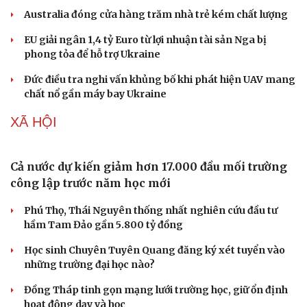
Australia đóng cửa hàng trăm nhà trẻ kém chất lượng
EU giải ngân 1,4 tỷ Euro từ lợi nhuận tài sản Nga bị
phong tỏa để hỗ trợ Ukraine
Đức điều tra nghi vấn khủng bố khi phát hiện UAV mang
chất nổ gần máy bay Ukraine
XÃ HỘI
Cả nước dự kiến giảm hơn 17.000 đầu mối trường
công lập trước năm học mới
Phú Thọ, Thái Nguyên thống nhất nghiên cứu đầu tư
hầm Tam Đảo gần 5.800 tỷ đồng
Học sinh Chuyên Tuyên Quang đăng ký xét tuyển vào
Sức khỏe
Đời sống
những trường đại học nào?
Dinh dưỡng - món ngon
Nhà đẹp
Cây thuốc
Blog
Đồng Tháp tinh gọn mạng lưới trường học, giữ ổn định
Sản phụ khoa
Tình yêu - Gia đình
hoạt động dạy và học