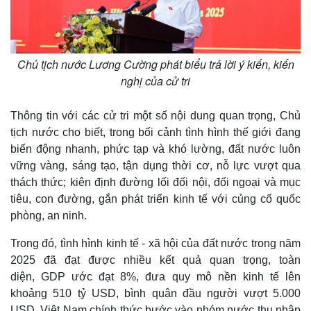
Chủ tịch nước Lương Cường phát biểu trả lời ý kiến, kiến
nghị của cử tri
Thông tin với các cử tri một số nội dung quan trọng, Chủ
tịch nước cho biết, trong bối cảnh tình hình thế giới đang
biến động nhanh, phức tạp và khó lường, đất nước luôn
vững vàng, sáng tạo, tận dụng thời cơ, nỗ lực vượt qua
thách thức; kiên định đường lối đối nội, đối ngoại và mục
Kinh tế
Thị trường
tiêu, con đường, gắn phát triển kinh tế với củng cố quốc
Bất động sản
Giá vàng
phòng, an ninh.
Khởi nghiệp
Tiêu dùng
Tỷ giá
Trong đó, tình hình kinh tế - xã hội của đất nước trong năm
Chứng khoán
2025 đã đạt được nhiều kết quả quan trọng, toàn
Giá cà phê
diện, GDP ước đạt 8%, đưa quy mô nền kinh tế lên
khoảng 510 tỷ USD, bình quân đầu người vượt 5.000
USD, Việt Nam chính thức bước vào nhóm nước thu nhập