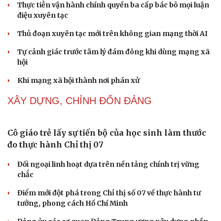
Khi mạng xã hội thành nơi phán xử
NHẬN DIỆN SỰ THẬT
Cải chính
Thành tựu nhân quyền ở Việt Nam: Sự thật được
chứng minh qua những số liệu cụ thể
Thực tiễn vận hành chính quyền ba cấp bác bỏ mọi luận
điệu xuyên tạc
Thủ đoạn xuyên tạc mới trên không gian mạng thời AI
Tự cảnh giác trước tâm lý đám đông khi dùng mạng xã
hội
Khi mạng xã hội thành nơi phán xử
XÂY DỰNG, CHỈNH ĐỐN ĐẢNG