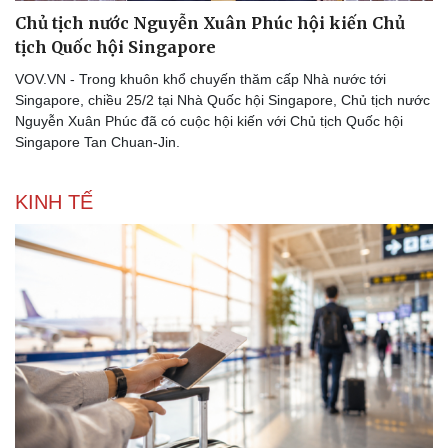
Chủ tịch nước Nguyễn Xuân Phúc hội kiến Chủ
Pháp luật
Quân sự - Quốc phòng
tịch Quốc hội Singapore
Vụ án
Vũ khí
Tin nóng
Việt Nam
VOV.VN - Trong khuôn khổ chuyến thăm cấp Nhà nước tới
Tư vấn luật
Phân tích
Singapore, chiều 25/2 tại Nhà Quốc hội Singapore, Chủ tịch nước
Nguyễn Xuân Phúc đã có cuộc hội kiến với Chủ tịch Quốc hội
Singapore Tan Chuan-Jin.
KINH TẾ