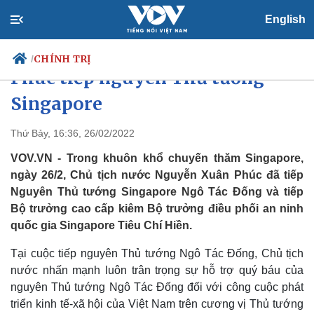
English
Chủ tịch nước Nguyễn Xuân
CHÍNH TRỊ
/
Phúc tiếp nguyên Thủ tướng
Singapore
Chính trị
Xã hội
Thứ Bảy, 16:36, 26/02/2022
Đảng
Tin 24h
VOV.VN - Trong khuôn khổ chuyến thăm Singapore,
Tổ chức nhân sự
Dự báo thời tiết
ngày 26/2, Chủ tịch nước Nguyễn Xuân Phúc đã tiếp
Quốc hội
Giáo dục
Nguyên Thủ tướng Singapore Ngô Tác Đống và tiếp
Nhận diện sự thật
Dấu ấn VOV
Bộ trưởng cao cấp kiêm Bộ trưởng điều phối an ninh
Việc làm
Biển đảo
quốc gia Singapore Tiêu Chí Hiền.
Tại cuộc tiếp nguyên Thủ tướng Ngô Tác Đống, Chủ tịch
nước nhấn mạnh luôn trân trọng sự hỗ trợ quý báu của
nguyên Thủ tướng Ngô Tác Đống đối với công cuộc phát
triển kinh tế-xã hội của Việt Nam trên cương vị Thủ tướng