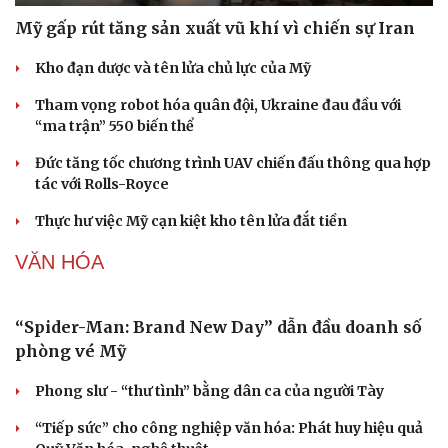
Mỹ gấp rút tăng sản xuất vũ khí vì chiến sự Iran
Kho đạn dược và tên lửa chủ lực của Mỹ
Tham vọng robot hóa quân đội, Ukraine đau đầu với
“ma trận” 550 biến thể
Đức tăng tốc chương trình UAV chiến đấu thông qua hợp
tác với Rolls-Royce
Thực hư việc Mỹ cạn kiệt kho tên lửa đắt tiền
Sức khỏe
Đời sống
VĂN HÓA
Dinh dưỡng - món ngon
Nhà đẹp
Cây thuốc
Blog
Sản phụ khoa
Tình yêu - Gia đình
Nhi khoa
Nam khoa
Làm đẹp - giảm cân
Phòng mạch online
Ăn sạch sống khỏe