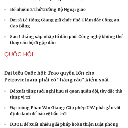
2 đối tượng lừa đảo hơn 7 tỷ đồng bằng thủ đoạn "vay
đáo hạn ngân hàng"
TỔ CHỨC NHÂN SỰ
Quảng Trị đưa cán bộ về làm việc tại trung tâm
hành chính - chính trị tỉnh
Cà Mau bổ nhiệm 3 phó giám đốc sở
Bổ nhiệm 2 Thứ trưởng Bộ Ngoại giao
Đại tá Lê Hồng Giang giữ chức Phó Giám đốc Công an
Cao Bằng
Sau 1 tháng sáp nhập tổ dân phố: Công nghệ không thể
thay cán bộ đi gặp dân
QUỐC HỘI