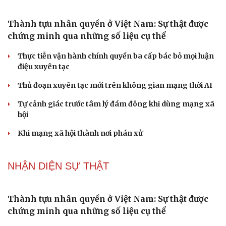
Phong slư - “thư tình” bằng dân ca của người Tày
Ngại khám bệnh, nhiều người tự chữa bệnh xã hội rồi
nhận hậu quả lớn
Truyện ngắn: "Bờ sông gió thổi" (Phần đầu)
Chính sách giáo dục phải được đo bằng sự tiến bộ, hạnh
phúc của học sinh
NHẬN DIỆN SỰ THẬT
Thành tựu nhân quyền ở Việt Nam: Sự thật được
chứng minh qua những số liệu cụ thể
Thực tiễn vận hành chính quyền ba cấp bác bỏ mọi luận
điệu xuyên tạc
Thủ đoạn xuyên tạc mới trên không gian mạng thời AI
Tự cảnh giác trước tâm lý đám đông khi dùng mạng xã
hội