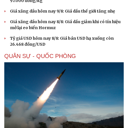
97.000 đồng/kg
Giá xăng dầu hôm nay 9/8: Giá dầu thế giới tăng nhẹ
Giá xăng dầu hôm nay 8/8: Giá dầu giảm khi có tín hiệu
mở lại eo biển Hormuz
Tỷ giá USD hôm nay 8/8: Giá bán USD hạ xuống còn
26.468 đồng/USD
QUÂN SỰ - QUỐC PHÒNG