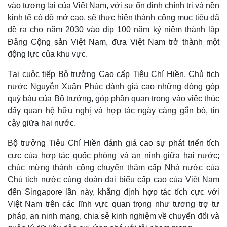
vào tương lai của Việt Nam, với sự ổn định chính trị và nền
kinh tế có độ mở cao, sẽ thực hiện thành công mục tiêu đã
đề ra cho năm 2030 vào dịp 100 năm kỷ niệm thành lập
Đảng Cộng sản Việt Nam, đưa Việt Nam trở thành một
động lực của khu vực.
Tại cuộc tiếp Bộ trưởng Cao cấp Tiêu Chí Hiền, Chủ tịch
nước Nguyễn Xuân Phúc đánh giá cao những đóng góp
quý báu của Bộ trưởng, góp phần quan trọng vào việc thúc
đẩy quan hệ hữu nghị và hợp tác ngày càng gắn bó, tin
cậy giữa hai nước.
Bộ trưởng Tiêu Chí Hiền đánh giá cao sự phát triển tích
Thế giới
Multimedia
cực của hợp tác quốc phòng và an ninh giữa hai nước;
chúc mừng thành công chuyến thăm cấp Nhà nước của
Quan sát
Video
Cuộc sống đó đây
Ảnh
Chủ tịch nước cùng đoàn đại biểu cấp cao của Việt Nam
Hồ sơ
E-Magazine
đến Singapore lần này, khẳng định hợp tác tích cực với
Infographic
Việt Nam trên các lĩnh vực quan trọng như tương trợ tư
pháp, an ninh mạng, chia sẻ kinh nghiệm về chuyển đổi và