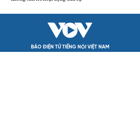
Đề xuất tăng tuổi nghỉ hưu sĩ quan quân đội, tùy đặc thù
từng vị trí
Đại tướng Phan Văn Giang: Cấp phép UAV phải gắn với
định danh để bảo vệ bầu trời
ĐBQH đề xuất nhiều giải pháp hoàn thiện Luật phòng
chống vũ khí hủy diệt hàng loạt
Luật Phòng, chống phổ biến vũ khí hủy diệt hàng loạt
không cản trở hoạt động dân sự
BÁO ĐIỆN TỬ TIẾNG NÓI VIỆT NAM
Trụ sở: 37 Bà Triệu, phường Cửa Nam, Hà Nội
Điện thoại: 84-24-22105148, 84-24-39785691
Thư điện tử: baodientuvov@vov.vn