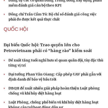
Cô giáo trẻ lấy sự tiến bộ của học sinh làm thước
đo thực hành Chỉ thị 07
Đối ngoại linh hoạt dựa trên nền tảng chính trị vững
chắc
Điểm mới đột phá trong Chỉ thị số 07 về thực hành tư
tưởng, phong cách Hồ Chí Minh
Đảng ủy các cơ quan Đảng Trung ương xây dựng phần
mềm đánh giá cán bộ theo KPI
Đồng chí Trần Cẩm Tú: Bộ chỉ số đánh giá công việc
phải đo được kết quả thực chất
QUỐC HỘI
Đại biểu Quốc hội: Trao quyền lớn cho
Petrovietnam phải có “hàng rào” kiểm soát