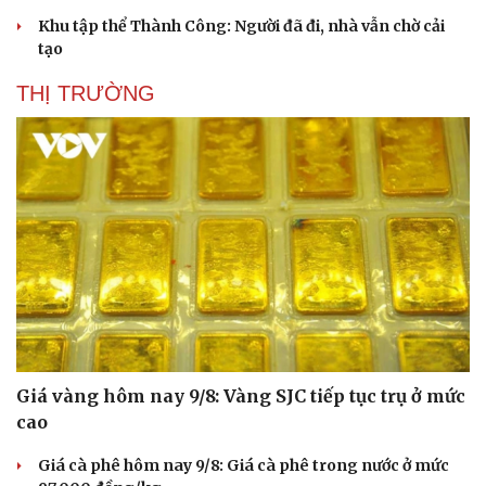
Khu tập thể Thành Công: Người đã đi, nhà vẫn chờ cải
tạo
THỊ TRƯỜNG
Doanh nghiệp
Công nghệ
Thông tin doanh nghiệp
Sành điệu
Doanh nghiệp 24h
Tin Công nghệ
Doanh nhân
Trải nghiệm
Vì cộng đồng
Chuyển đổi số
Giá vàng hôm nay 9/8: Vàng SJC tiếp tục trụ ở mức
cao
Giá cà phê hôm nay 9/8: Giá cà phê trong nước ở mức