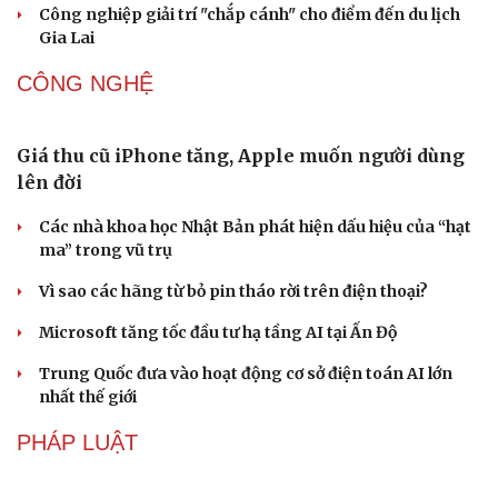
đến sản phẩm du lịch độc đáo
Vì sao lượng khách Philippines đến Việt Nam tăng
trưởng vượt bậc?
Những hương vị đưa TP.HCM thành thiên đường ẩm
thực đường phố hàng đầu thế giới
Nối đà tăng trưởng, du lịch Vĩnh Long hấp dẫn khách
quốc tế
Công nghiệp giải trí "chắp cánh" cho điểm đến du lịch
Gia Lai
CÔNG NGHỆ
Giá thu cũ iPhone tăng, Apple muốn người dùng
lên đời
Văn hóa
Giải trí
Các nhà khoa học Nhật Bản phát hiện dấu hiệu của “hạt
Sân khấu - Điện ảnh
Nghệ sĩ
ma” trong vũ trụ