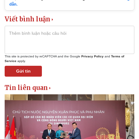
dẫn.
Viết bình luận
This site is protected by reCAPTCHA and the Google
Privacy Policy
and
Terms of
Service
apply.
Gửi tin
Tin liên quan
Kinh tế
Thị trường
Bất động sản
Giá vàng
Khởi nghiệp
Tiêu dùng