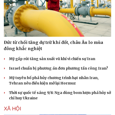
Thể thao
Ô tô - Xe máy
Bóng đá
Ô tô
Lịch thi đấu bóng đá
Xe máy
Thế giới thể thao
Tư vấn
Đức từ chối tăng dự trữ khí đốt, châu Âu lo mùa
eSports
đông khắc nghiệt
Hậu trường
Mỹ gấp rút tăng sản xuất vũ khí vì chiến sự Iran
Israel chuẩn bị phương án đơn phương tấn công Iran?
Mỹ tuyên bố phá hủy chương trình hạt nhân Iran,
Tehran nêu điều kiện mở lại Hormuz
Thời sự quốc tế sáng 9/8: Nga dùng bom lượn phá hủy sở
chỉ huy Ukraine
XÃ HỘI