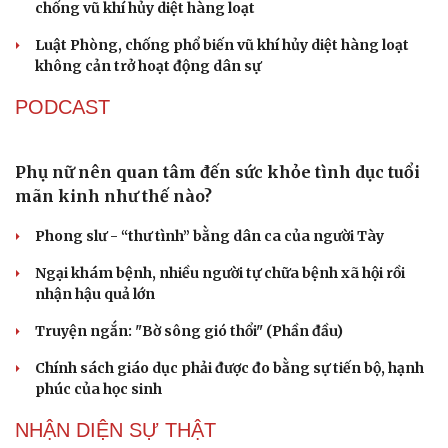
Đại biểu Quốc hội: Trao quyền lớn cho
Du lịch
Podcast
Petrovietnam phải có “hàng rào” kiểm soát
Tư vấn
Câu chuyện thời sự
Đề xuất tăng tuổi nghỉ hưu sĩ quan quân đội, tùy đặc thù
Săn Tour
Đọc truyện đêm khuya
từng vị trí
check-in
Cửa sổ tình yêu
Kể chuyện cho bé
Đại tướng Phan Văn Giang: Cấp phép UAV phải gắn với
Hạt giống tâm hồn
định danh để bảo vệ bầu trời
ĐBQH đề xuất nhiều giải pháp hoàn thiện Luật phòng
chống vũ khí hủy diệt hàng loạt
Luật Phòng, chống phổ biến vũ khí hủy diệt hàng loạt
không cản trở hoạt động dân sự
PODCAST
Phụ nữ nên quan tâm đến sức khỏe tình dục tuổi
mãn kinh như thế nào?