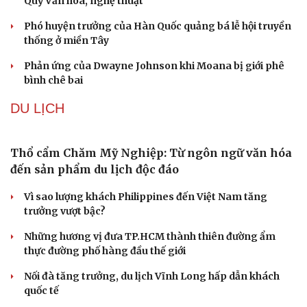
“Spider-Man: Brand New Day” dẫn đầu doanh số
phòng vé Mỹ
Phong slư - “thư tình” bằng dân ca của người Tày
“Tiếp sức” cho công nghiệp văn hóa: Phát huy hiệu quả
Quỹ Văn hóa, nghệ thuật
Phó huyện trưởng của Hàn Quốc quảng bá lễ hội truyền
thống ở miền Tây
Phản ứng của Dwayne Johnson khi Moana bị giới phê
bình chê bai
DU LỊCH
Thổ cẩm Chăm Mỹ Nghiệp: Từ ngôn ngữ văn hóa