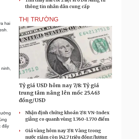
Tìm thấy hài cốt 2 liệt sĩ ở Đà Nẵng từ
thông tin nhân dân cung cấp
THỊ TRƯỜNG
a hai
esh.
 ninh,
Tỷ giá USD hôm nay 7/8: Tỷ giá
trung tâm nâng lên mốc 25.463
đồng/USD
Nhận định chứng khoán 7/8: VN-Index
trưởng
giằng co quanh vùng 1.760-1.770 điểm
Hùng
c đẩy
Giá vàng hôm nay 7/8: Vàng trong
nước giảm còn 142,7 triệu đồng/lượng