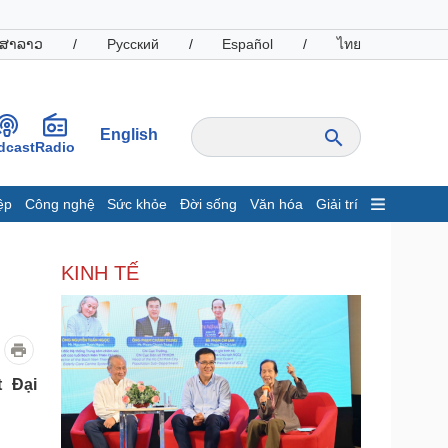
ສາລາວ
/
Русский
/
Español
/
ไทย
English
dcast
Radio
ệp
Công nghệ
Sức khỏe
Đời sống
Văn hóa
Giải trí
inh tế
Thị trường
KINH TẾ
ất động sản
Giá vàng
hởi nghiệp
Tiêu dùng
Tỷ giá
Chứng khoán
Giá cà phê
t Đại
oanh nghiệp
Công nghệ
hông tin doanh nghiệp
Sành điệu