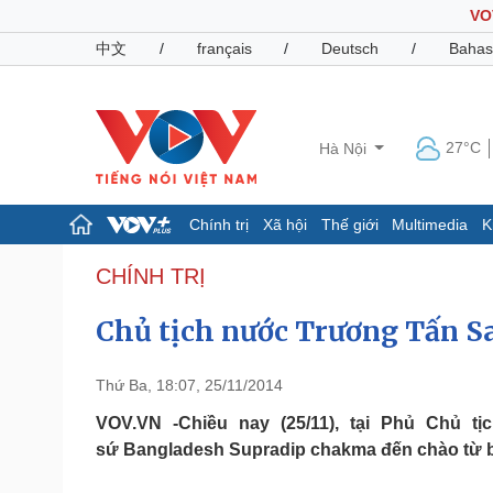
VO
中文
/
français
/
Deutsch
/
Bahas
27°C
Hà Nội
Chính trị
Xã hội
Thế giới
Multimedia
K
Chính trị
Xã hội
CHÍNH TRỊ
Đảng
Tin 24h
Chủ tịch nước Trương Tấn Sa
Tổ chức nhân sự
Dự báo thời tiết
Quốc hội
Giáo dục
Nhận diện sự thật
Dấu ấn VOV
Thứ Ba, 18:07, 25/11/2014
Việc làm
Biển đảo
VOV.VN -Chiều nay (25/11), tại Phủ Chủ t
sứ Bangladesh Supradip chakma đến chào từ biệ
Pháp luật
Quân sự - Quốc phòng
Vụ án
Vũ khí