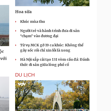
Hoa sữa
Khúc mùa thu
Người trẻ và hành trình đưa di sản
“chạm” vào đương đại
Từ vụ MCK gỡ 19 ca khúc: Không thể
gây sốc rồi chỉ xin lỗi là xong
ộc
 với
Hà Nội sắp cải tạo 131 vòm cầu đá: Đánh
thức di sản giữa lòng phố cổ
DU LỊCH