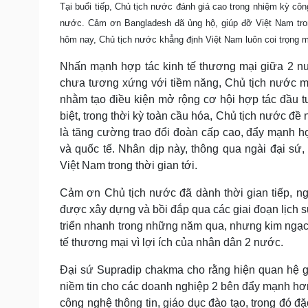
Tại buổi tiếp, Chủ tịch nước đánh giá cao trong nhiệm kỳ c
Tin nóng
Việt Nam
Tư vấn luật
Phân tích
nước. Cảm ơn Bangladesh đã ủng hộ, giúp đỡ Việt Nam tron
hôm nay, Chủ tịch nước khẳng định Việt Nam luôn coi trọng 
Nhấn mạnh hợp tác kinh tế thương mại giữa 2 nư
Sức khỏe
Đời sống
chưa tương xứng với tiềm năng, Chủ tịch nước mon
Dinh dưỡng - món ngon
Nhà đẹp
nhằm tạo điều kiện mở rộng cơ hội hợp tác đầu 
Cây thuốc
Blog
biệt, trong thời kỳ toàn cầu hóa, Chủ tịch nước đề n
Sản phụ khoa
Tình yêu - Gia đình
là tăng cường trao đổi đoàn cấp cao, đẩy mạnh hợ
Nhi khoa
và quốc tế. Nhân dịp này, thông qua ngài đại s
Nam khoa
Việt Nam trong thời gian tới.
Làm đẹp - giảm cân
Phòng mạch online
Cảm ơn Chủ tịch nước đã dành thời gian tiếp, n
Ăn sạch sống khỏe
được xây dựng và bồi đắp qua các giai đoạn lịch s
Cải chính
triển nhanh trong những năm qua, nhưng kim ngạc
tế thương mại vì lợi ích của nhân dân 2 nước.
Đại sứ Supradip chakma cho rằng hiện quan hệ giữ
niềm tin cho các doanh nghiệp 2 bên đẩy mạnh hơn 
công nghệ thông tin, giáo dục đào tạo, trong đó đ