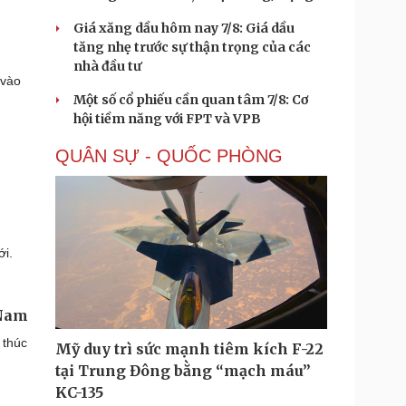
Giá xăng dầu hôm nay 7/8: Giá dầu
tăng nhẹ trước sự thận trọng của các
nhà đầu tư
 vào
Một số cổ phiếu cần quan tâm 7/8: Cơ
hội tiềm năng với FPT và VPB
QUÂN SỰ - QUỐC PHÒNG
ới.
 Nam
 thúc
Mỹ duy trì sức mạnh tiêm kích F-22
tại Trung Đông bằng “mạch máu”
KC-135