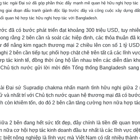
ông tác ngài Đại sứ đã góp phần thúc đẩy mạnh mẽ quan hệ hữu nghị hợp tác
Lịch thi đấu bóng đá
Xe máy
Thế giới thể thao
Tư vấn
g giai đoạn đấu tranh giành độc lập trước đây và công cuộc xây dựng đấ
eSports
V
mối quan hệ hợp tác hữu nghị hợp tác với Bangladesh.
Hậu trường
ớc đã có bước phát triển đạt khoảng 300 triệu USD, tuy nhiê
Văn hóa
Giải trí
D
g rằng 2 bên cần rà soát các hiệp định, các thỏa thuận đã ký
Sân khấu - Điện ảnh
Nghệ sĩ
tư để nâng kim ngạch thương mại 2 chiều lên con số 1 tỷ USD
Văn học
Thời trang
ghị 2 bên cần tiếp tục phối hợp chặt chẽ trên tất cả các lĩnh vự
Âm nhạc
Sao Việt
c
p tác kinh tế, đồng thời ủng hộ lẫn nhau trên các diễn đàn kh
Di sản
ứ, Chủ tịch nước gửi lời mời đến Tổng thống Bangladesh sang
gài Đại sứ Supradip chakma nhấn mạnh tình hữu nghị giữa 2
ử và nhất trí với Chủ tịch nước quan hệ thương mại đã có bướ
h còn khiêm tốn, do đó 2 bên cần tăng cường hơn nữa hợp tác
a 2 bên đang hết sức tốt đẹp, đây chính là tiền đề quan trọn
nữa cơ hội hợp tác kinh doanh đầu tư nhất là các lĩnh vực dệ
ặc biệt nông nghiệp là lĩnh vực mà Việt Nam có rất nhiều thành