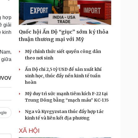
g hợp
 giải
Quốc hội Ấn Độ “giục” sớm ký thỏa
 kinh
thuận thương mại với Mỹ
Mỹ chính thức siết quyền công dân
 Nam,
theo nơi sinh
 giữa
Ấn Độ chi 2,5 tỷ USD để sản xuất khí
sinh học, thúc đẩy nền kinh tế tuần
/VOV
hoàn
Mỹ duy trì sức mạnh tiêm kích F-22 tại
Trung Đông bằng “mạch máu” KC-135
Nga và Kyrgyzstan thúc đẩy hợp tác
gle
kinh tế và liên kết địa phương
XÃ HỘI