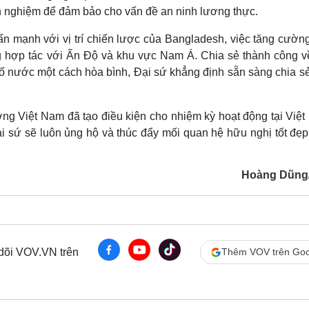
 nghiệm để đảm bảo cho vấn đề an ninh lương thực.
n mạnh với vị trí chiến lược của Bangladesh, việc tăng cườn
g hợp tác với Ấn Độ và khu vực Nam Á. Chia sẻ thành công về
số nước một cách hòa bình, Đại sứ khẳng định sẵn sàng chia sẻ
g Việt Nam đã tạo điều kiện cho nhiệm kỳ hoạt động tại Việt
i sứ sẽ luôn ủng hộ và thúc đẩy mối quan hệ hữu nghị tốt đẹp
Hoàng Dũng
 dõi VOV.VN trên
Thêm VOV trên Goo