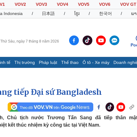
V1
VOV2
VOV3
VOV4
VOV5
VOV6
VOV GT
a Indonesia
/
日本語
/
ខ្មែរ
/
한국어
/
ພາ
Thứ Sáu, ngày 7 tháng 8 năm 2026
Po
inh tế
Thị trường
Pháp luật
Thể thao
Ô tô - Xe máy
Doanh nghi
Thế giới
Multimedia
K
Quan sát
Video
B
ng tiếp Đại sứ Bangladesh
Cuộc sống đó đây
Ảnh
K
Hồ sơ
E-Magazine
Infographic
ịch, Chủ tịch nước Trương Tấn Sang đã tiếp thân mậ
t kết thúc nhiệm kỳ công tác tại Việt Nam.
Thể thao
Ô tô - Xe máy
D
Bóng đá
Ô tô
T