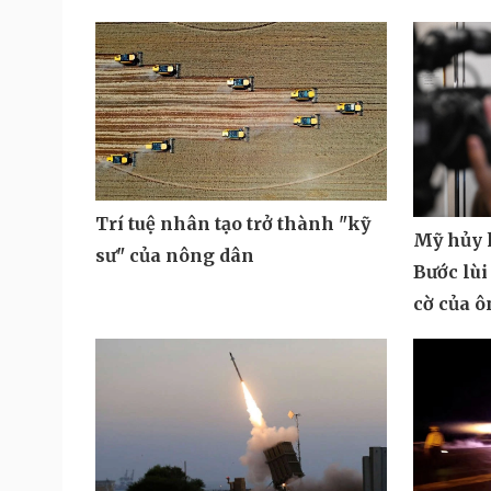
Trí tuệ nhân tạo trở thành "kỹ
Mỹ hủy k
sư" của nông dân
Bước lùi
cờ của 