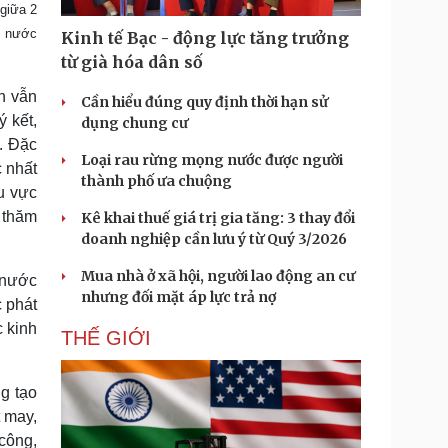
 giữa 2
Doanh nghiệp 24h
Tin Công nghệ
Doanh nhân
Trải nghiệm
t nước
Kinh tế Bạc - động lực tăng trưởng
ì cộng đồng
Chuyển đổi số
từ già hóa dân số
n vẫn
Cần hiểu đúng quy định thời hạn sử
u lịch
Podcast
 kết,
dụng chung cư
Tư vấn
Câu chuyện thời sự
. Đặc
Săn Tour
Đọc truyện đêm khuya
Loại rau rừng mọng nước được người
c nhất
heck-in
Cửa sổ tình yêu
thành phố ưa chuộng
u vực
Kể chuyện cho bé
 thăm
Kê khai thuế giá trị gia tăng: 3 thay đổi
Hạt giống tâm hồn
doanh nghiệp cần lưu ý từ Quý 3/2026
Mua nhà ở xã hội, người lao động an cư
 nước
nhưng đối mặt áp lực trả nợ
c phát
 kinh
THẾ GIỚI
g tạo
t may,
 công,