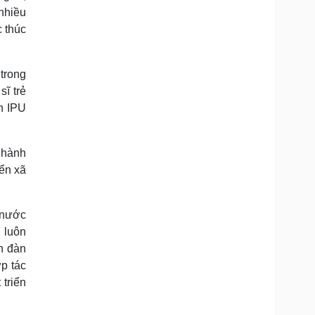
 nhiều
c thúc
 trong
ĩ trẻ
n IPU
n hành
ển xã
 nước
n luôn
ễn đàn
ợp tác
triển