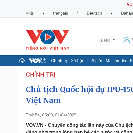
VO
中文
/
français
/
Deutsch
/
Bahas
Hà Nội
Chính trị
Xã hội
Thế giới
Multimedia
K
Chính trị
Xã hội
CHÍNH TRỊ
Đảng
Tin 24h
Chủ tịch Quốc hội dự IPU-150
Tổ chức nhân sự
Dự báo thời tiết
Quốc hội
Giáo dục
Việt Nam
Nhận diện sự thật
Dấu ấn VOV
Việc làm
Biển đảo
Thứ Ba, 05:09, 01/04/2025
Pháp luật
Quân sự - Quốc phòng
VOV.VN - Chuyến công tác lần này của Chủ tịc
Vụ án
Vũ khí
đáng nhớ trong lòng bạn bè các nước và cộng đ