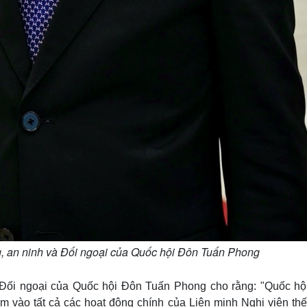
 an ninh và Đối ngoại của Quốc hội Đôn Tuấn Phong
ối ngoại của Quốc hội Đôn Tuấn Phong cho rằng: "Quốc hội
m vào tất cả các hoạt động chính của Liên minh Nghị viện thế 