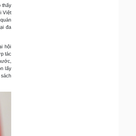
 thấy
 Việt
t quán
ại đa
i hội
p tác
 nước,
ôn lấy
 sách