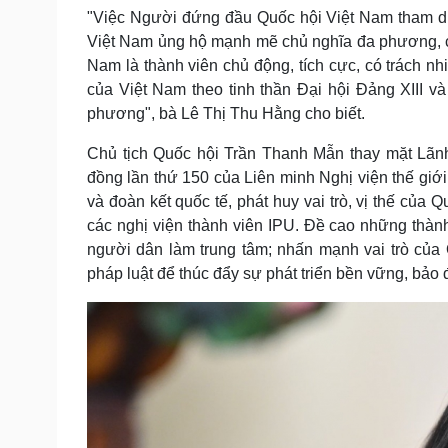
"Việc Người đứng đầu Quốc hội Việt Nam tham dự
Việt Nam ủng hộ mạnh mẽ chủ nghĩa đa phương, coi
Nam là thành viên chủ động, tích cực, có trách nh
của Việt Nam theo tinh thần Đại hội Đảng XIII v
phương", bà Lê Thị Thu Hằng cho biết.
Chủ tịch Quốc hội Trần Thanh Mẫn thay mặt Lã
đồng lần thứ 150 của Liên minh Nghị viện thế gi
và đoàn kết quốc tế, phát huy vai trò, vị thế của 
các nghị viện thành viên IPU. Đề cao những thành 
người dân làm trung tâm; nhấn mạnh vai trò của 
pháp luật để thúc đẩy sự phát triển bền vững, bảo