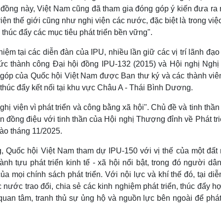
ội đồng này, Việt Nam cũng đã tham gia đóng góp ý kiến đưa ra
ện thế giới cũng như nghị viện các nước, đặc biệt là trong việ
c thúc đẩy các mục tiêu phát triển bền vững".
iệm tại các diễn đàn của IPU, nhiều lần giữ các vị trí lãnh đạo
ức thành công Đại hội đồng IPU-132 (2015) và Hội nghị Nghị s
g góp của Quốc hội Việt Nam được Ban thư ký và các thành viê
n, thúc đẩy kết nối tại khu vực Châu A - Thái Bình Dương.
ị viện vì phát triển và công bằng xã hội". Chủ đề và tinh thầ
 đồng điệu với tinh thần của Hội nghị Thượng đỉnh về Phát tri
vào tháng 11/2025.
 Quốc hội Việt Nam tham dự IPU-150 với vị thế của một đất
h tựu phát triển kinh tế - xã hội nổi bật, trong đó người dâ
của mọi chính sách phát triển. Với nội lực và khí thế đó, tại di
nước trao đổi, chia sẻ các kinh nghiệm phát triển, thúc đẩy h
uan tâm, tranh thủ sự ủng hộ và nguồn lực bên ngoài để phát 