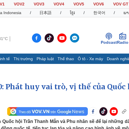
V1
VOV2
VOV3
VOV4
VOV5
VOV6
VOV GT
a Indonesia
/
日本語
/
ខ្មែរ
/
한국어
/
ພາ
31°C
Podcast
Radio
inh tế
Thị trường
Pháp luật
Thể thao
Ô tô - Xe máy
Doanh nghi
Thế giới
Multimedia
K
Quan sát
Video
B
: Phát huy vai trò, vị thế của Quốc 
Cuộc sống đó đây
Ảnh
K
Hồ sơ
E-Magazine
Infographic
Thể thao
Ô tô - Xe máy
D
h Quốc hội Trần Thanh Mẫn và Phu nhân sẽ để lại những d
Bóng đá
Ô tô
T
ồng quốc tế, tiếp tục lan tỏa và nâng cao hình ảnh về một