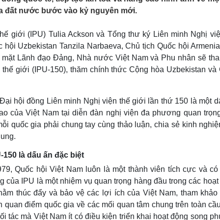
Lịch thi đấu bóng đá
Xe máy
ưa đất nước bước vào kỷ nguyên mới.
Thế giới thể thao
Tư vấn
eSports
V
hế giới (IPU) Tulia Ackson và Tổng thư ký Liên minh Nghị việ
Hậu trường
 hội Uzbekistan Tanzila Narbaeva, Chủ tịch Quốc hội Armenia
Văn hóa
Giải trí
D
y mặt Lãnh đạo Đảng, Nhà nước Việt Nam và Phu nhân sẽ th
Sân khấu - Điện ảnh
Nghệ sĩ
n thế giới (IPU-150), thăm chính thức Cộng hòa Uzbekistan và
Văn học
Thời trang
Âm nhạc
Sao Việt
c
Di sản
i hội đồng Liên minh Nghị viện thế giới lần thứ 150 là một d
 cao của Việt Nam tại diễn đàn nghị viện đa phương quan trọng
 mỗi quốc gia phải chung tay cùng thảo luận, chia sẻ kinh nghi
hung.
150 là dấu ấn đặc biệt
79, Quốc hội Việt Nam luôn là một thành viên tích cực và có 
ng của IPU là một nhiệm vụ quan trọng hàng đầu trong các hoạt
hằm thúc đẩy và bảo vệ các lợi ích của Việt Nam, tham khảo
n quan điểm quốc gia về các mối quan tâm chung trên toàn cầu,
i tác mà Việt Nam ít có điều kiện triển khai hoạt động song p