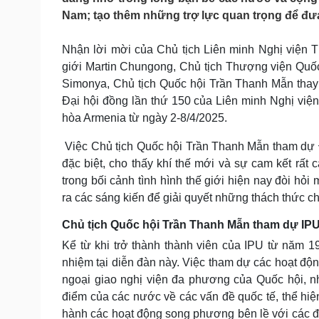
Tin nóng
Việt Nam
Nam; tạo thêm những trợ lực quan trọng để đ
Tư vấn luật
Phân tích
Nhận lời mời của Chủ tịch Liên minh Nghị viện T
giới Martin Chungong, Chủ tịch Thượng viện Quốc
Sức khỏe
Đời sống
Simonya, Chủ tịch Quốc hội Trần Thanh Mẫn tha
Dinh dưỡng - món ngon
Nhà đẹp
Đại hội đồng lần thứ 150 của Liên minh Nghị việ
Cây thuốc
Blog
hòa Armenia từ ngày 2-8/4/2025.
Sản phụ khoa
Tình yêu - Gia đình
Nhi khoa
Việc Chủ tịch Quốc hội Trần Thanh Mẫn tham dự Đạ
Nam khoa
đặc biệt, cho thấy khí thế mới và sự cam kết rất
Làm đẹp - giảm cân
trong bối cảnh tình hình thế giới hiện nay đòi hỏi
Phòng mạch online
ra các sáng kiến để giải quyết những thách thức c
Ăn sạch sống khỏe
Chủ tịch Quốc hội Trần Thanh Mẫn tham dự IPU-
Cải chính
Kể từ khi trở thành thành viên của IPU từ năm 19
nhiệm tại diễn đàn này. Việc tham dự các hoạt độ
ngoại giao nghị viện đa phương của Quốc hội, n
điểm của các nước về các vấn đề quốc tế, thể hiệ
hành các hoạt động song phương bên lề với các đố