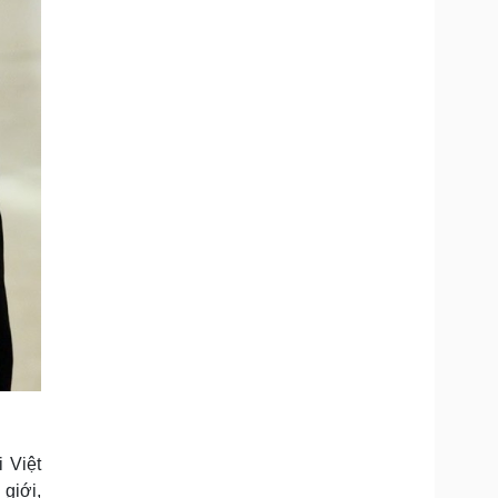
 Việt
giới,