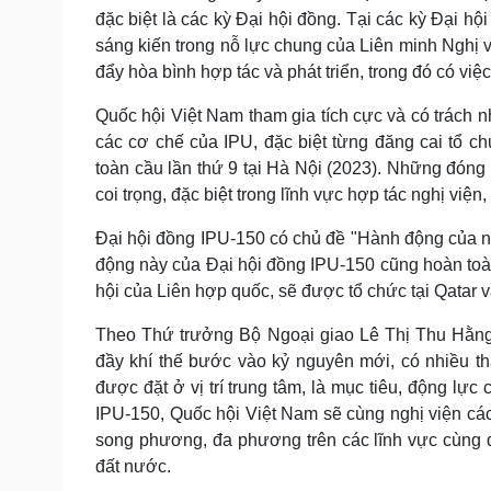
đặc biệt là các kỳ Đại hội đồng. Tại các kỳ Đại h
sáng kiến trong nỗ lực chung của Liên minh Nghị vi
đẩy hòa bình hợp tác và phát triển, trong đó có việ
Quốc hội Việt Nam tham gia tích cực và có trách nh
các cơ chế của IPU, đặc biệt từng đăng cai tổ ch
toàn cầu lần thứ 9 tại Hà Nội (2023). Những đón
coi trọng, đặc biệt trong lĩnh vực hợp tác nghị việ
Đại hội đồng IPU-150 có chủ đề "Hành động của ngh
động này của Đại hội đồng IPU-150 cũng hoàn toàn
hội của Liên hợp quốc, sẽ được tổ chức tại Qatar 
Theo Thứ trưởng Bộ Ngoại giao Lê Thị Thu Hằng,
đầy khí thế bước vào kỷ nguyên mới, có nhiều thàn
được đặt ở vị trí trung tâm, là mục tiêu, động lực 
IPU-150, Quốc hội Việt Nam sẽ cùng nghị viện các 
song phương, đa phương trên các lĩnh vực cùng q
đất nước.