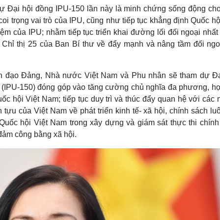
 Đại hội đồng IPU-150 lần này là minh chứng sống động cho
 trọng vai trò của IPU, cũng như tiếp tục khẳng định Quốc hội
iệm của IPU; nhằm tiếp tục triển khai đường lối đối ngoại nhấ
à Chỉ thị 25 của Ban Bí thư về đẩy mạnh và nâng tầm đối ngo
nh đạo Đảng, Nhà nước Việt Nam và Phu nhân sẽ tham dự Đạ
ới (IPU-150) đóng góp vào tăng cường chủ nghĩa đa phương, hợ
Quốc hội Việt Nam; tiếp tục duy trì và thúc đẩy quan hệ với các
tựu của Việt Nam về phát triển kinh tế- xã hội, chính sách lu
Quốc hội Việt Nam trong xây dựng và giám sát thực thi chính
 đảm công bằng xã hội.