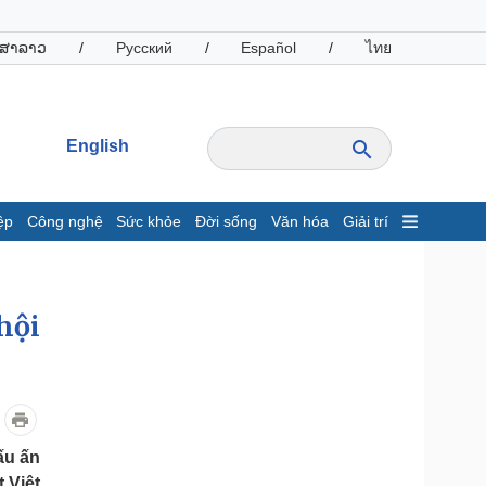
ສາລາວ
/
Русский
/
Español
/
ไทย
English
ệp
Công nghệ
Sức khỏe
Đời sống
Văn hóa
Giải trí
inh tế
Thị trường
ất động sản
Giá vàng
hội
hởi nghiệp
Tiêu dùng
Tỷ giá
Chứng khoán
Giá cà phê
oanh nghiệp
Công nghệ
ấu ấn
hông tin doanh nghiệp
Sành điệu
 Việt