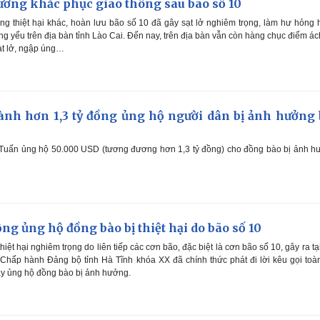
ương khắc phục giao thông sau bão số 10
g thiệt hại khác, hoàn lưu bão số 10 đã gây sạt lở nghiêm trọng, làm hư hỏng
ọng yếu trên địa bàn tỉnh Lào Cai. Đến nay, trên địa bàn vẫn còn hàng chục điểm ác
sạt lở, ngập úng…
nh hơn 1,3 tỷ đồng ủng hộ người dân bị ảnh hưởng 
 Tuấn ủng hộ 50.000 USD (tương đương hơn 1,3 tỷ đồng) cho đồng bào bị ảnh h
ng ủng hộ đồng bào bị thiệt hại do bão số 10
ệt hại nghiêm trọng do liên tiếp các cơn bão, đặc biệt là cơn bão số 10, gây ra tạ
 Chấp hành Đảng bộ tỉnh Hà Tĩnh khóa XX đã chính thức phát đi lời kêu gọi toà
y ủng hộ đồng bào bị ảnh hưởng.