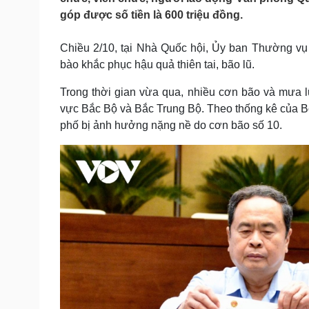
Tin nóng
Việt Nam
góp được số tiền là 600 triệu đồng.
Tư vấn luật
Phân tích
Chiều 2/10, tại Nhà Quốc hội, Ủy ban Thường vụ
bào khắc phục hậu quả thiên tai, bão lũ.
Sức khỏe
Đời sống
Trong thời gian vừa qua, nhiều cơn bão và mưa lũ 
Dinh dưỡng - món ngon
Nhà đẹp
Cây thuốc
Blog
vực Bắc Bộ và Bắc Trung Bộ. Theo thống kê của Bộ 
Sản phụ khoa
Tình yêu - Gia đình
phố bị ảnh hưởng nặng nề do cơn bão số 10.
Nhi khoa
Nam khoa
Làm đẹp - giảm cân
Phòng mạch online
Ăn sạch sống khỏe
Cải chính