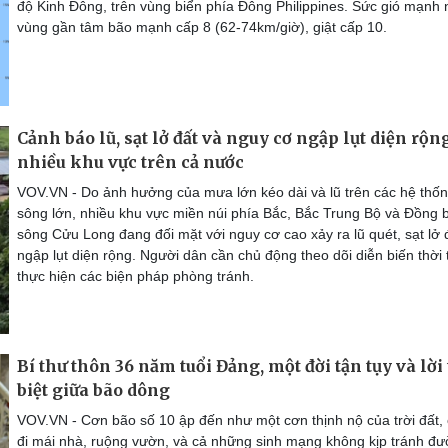
độ Kinh Đông, trên vùng biển phía Đông Philippines. Sức gió mạnh 
vùng gần tâm bão mạnh cấp 8 (62-74km/giờ), giật cấp 10.
Cảnh báo lũ, sạt lở đất và nguy cơ ngập lụt diện rộng
nhiều khu vực trên cả nước
VOV.VN - Do ảnh hưởng của mưa lớn kéo dài và lũ trên các hệ thố
sông lớn, nhiều khu vực miền núi phía Bắc, Bắc Trung Bộ và Đồng 
sông Cửu Long đang đối mặt với nguy cơ cao xảy ra lũ quét, sạt lở 
ngập lụt diện rộng. Người dân cần chủ động theo dõi diễn biến thời t
thực hiện các biện pháp phòng tránh.
Bí thư thôn 36 năm tuổi Đảng, một đời tận tụy và lời 
biệt giữa bão dông
VOV.VN - Cơn bão số 10 ập đến như một cơn thịnh nộ của trời đất,
đi mái nhà, ruộng vườn, và cả những sinh mạng không kịp tránh đ