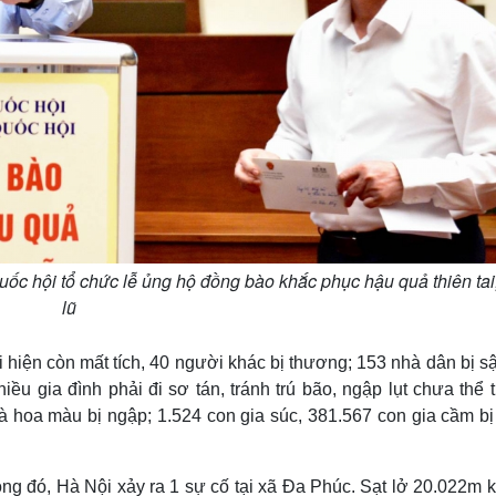
c hội tổ chức lễ ủng hộ đồng bào khắc phục hậu quả thiên tai
lũ
i hiện còn mất tích, 40 người khác bị thương; 153 nhà dân bị s
ều gia đình phải đi sơ tán, tránh trú bão, ngập lụt chưa thể 
à hoa màu bị ngập; 1.524 con gia súc, 381.567 con gia cầm bị
ong đó, Hà Nội xảy ra 1 sự cố tại xã Đa Phúc. Sạt lở 20.022m 