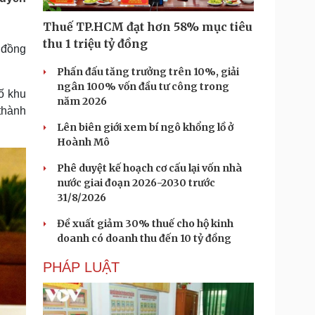
Doanh nghiệp 24h
Tin Công nghệ
Doanh nhân
Trải nghiệm
Thuế TP.HCM đạt hơn 58% mục tiêu
ì cộng đồng
Chuyển đổi số
thu 1 triệu tỷ đồng
 đồng
Phấn đấu tăng trưởng trên 10%, giải
u lịch
Podcast
ngân 100% vốn đầu tư công trong
hố khu
Tư vấn
Câu chuyện thời sự
năm 2026
Săn Tour
Đọc truyện đêm khuya
 thành
heck-in
Cửa sổ tình yêu
Lên biên giới xem bí ngô khổng lồ ở
Kể chuyện cho bé
Hoành Mô
Hạt giống tâm hồn
Phê duyệt kế hoạch cơ cấu lại vốn nhà
nước giai đoạn 2026-2030 trước
31/8/2026
Đề xuất giảm 30% thuế cho hộ kinh
doanh có doanh thu đến 10 tỷ đồng
PHÁP LUẬT