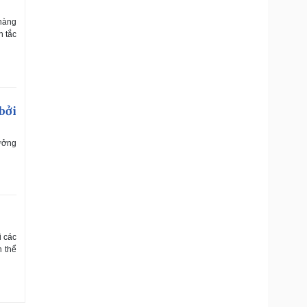
 hàng
h tắc
bởi
ưởng
i các
n thể