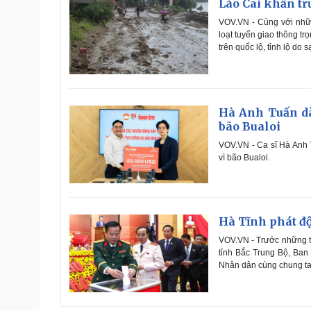
Lào Cai khẩn tr
VOV.VN - Cùng với nhữn
loạt tuyến giao thông tr
trên quốc lộ, tỉnh lộ do 
Hà Anh Tuấn dà
bão Bualoi
VOV.VN - Ca sĩ Hà Anh
vì bão Bualoi.
Hà Tĩnh phát độ
VOV.VN - Trước những thi
tỉnh Bắc Trung Bộ, Ban
Nhân dân cùng chung ta