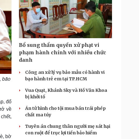
Bổ sung thẩm quyền xử phạt vi
phạm hành chính với nhiều chức
danh
Công an xử lý vụ bảo mẫu có hành vi
, bão
bạo hành trẻ em tại TP.HCM
Vua Quạt, Khánh Sky và Hồ Văn Khoa
bị khởi tố
ập, đổ
Án tử hình cho tội mua bán trái phép
trở về
chất ma túy
 chết,
Tuyên án chung thân người mẹ sát hại
con ruột để trục lợi tiền bảo hiểm
kè, bờ