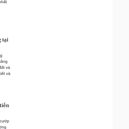
nhất
 tại
ng
bằng
đất và
iết và
tiễn
 cướp
ường