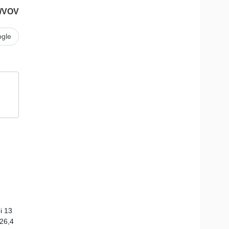
t/VOV
gle
i 13
126,4