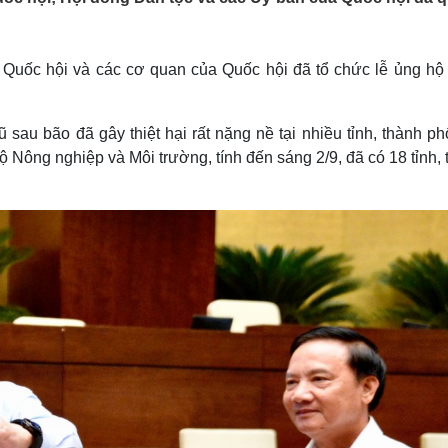
Lịch thi đấu bóng đá
Xe máy
Thế giới thể thao
Tư vấn
eSports
V
 Quốc hội và các cơ quan của Quốc hội đã tổ chức lễ ủng hộ
Hậu trường
Văn hóa
Giải trí
D
sau bão đã gây thiệt hại rất nặng nề tại nhiều tỉnh, thành p
Sân khấu - Điện ảnh
Nghệ sĩ
Văn học
Thời trang
Nông nghiệp và Môi trường, tính đến sáng 2/9, đã có 18 tỉnh,
Âm nhạc
Sao Việt
c
Di sản