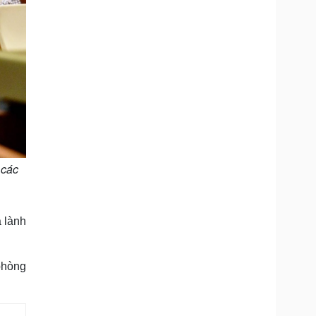
 các
á lành
phòng