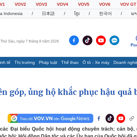
V1
VOV2
VOV3
VOV4
VOV5
VOV6
VOV GT
a Indonesia
/
日本語
/
ខ្មែរ
/
한국어
/
ພາ
Thứ Sáu, ngày 7 tháng 8 năm 2026
Po
inh tế
Thị trường
Pháp luật
Thể thao
Ô tô - Xe máy
Doanh nghi
Thế giới
Multimedia
K
Quan sát
Video
B
yên góp, ủng hộ khắc phục hậu quả 
Cuộc sống đó đây
Ảnh
K
Hồ sơ
E-Magazine
Infographic
Thể thao
Ô tô - Xe máy
D
, các Đại biểu Quốc hội hoạt động chuyên trách; cán bộ,
Bóng đá
Ô tô
T
ốc hội; Hội đồng Dân tộc và các Ủy ban của Quốc hội đã 