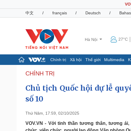
VO
中文
/
français
/
Deutsch
/
Bahas
27°C
Hà Nội
Chính trị
Xã hội
Thế giới
Multimedia
K
Chính trị
Xã hội
CHÍNH TRỊ
Đảng
Tin 24h
Chủ tịch Quốc hội dự lễ qu
Tổ chức nhân sự
Dự báo thời tiết
Quốc hội
Giáo dục
số 10
Nhận diện sự thật
Dấu ấn VOV
Việc làm
Biển đảo
Thứ Năm, 17:59, 02/10/2025
Pháp luật
Quân sự - Quốc phòng
VOV.VN - Với tinh thần tương thân, tương ái
Vụ án
Vũ khí
chức, viên chức, người lao động Văn phòng Qu