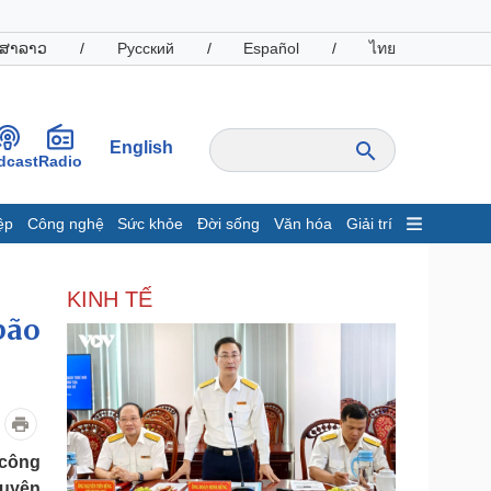
ສາລາວ
/
Русский
/
Español
/
ไทย
English
dcast
Radio
ệp
Công nghệ
Sức khỏe
Đời sống
Văn hóa
Giải trí
inh tế
Thị trường
KINH TẾ
ất động sản
Giá vàng
bão
hởi nghiệp
Tiêu dùng
Tỷ giá
Chứng khoán
Giá cà phê
oanh nghiệp
Công nghệ
 công
hông tin doanh nghiệp
Sành điệu
quyên