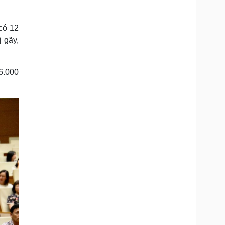
có 12
ị gãy,
 6.000