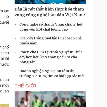
Doanh nghiệp 24h
Tin Công nghệ
Doanh nhân
Trải nghiệm
Đâu là nút thắt hiện thực hóa tham
p tục
ì cộng đồng
Chuyển đổi số
vọng công nghệ bán dẫn Việt Nam?
nh phố
 quyết
Công nghệ số thành “nam châm” hút
u lịch
Podcast
dòng vốn FDI chất lượng cao
Tư vấn
Câu chuyện thời sự
Săn Tour
Đọc truyện đêm khuya
Loại cây trồng một lần thu hoạch quả
heck-in
Cửa sổ tình yêu
nhiều năm
nh phố
Kể chuyện cho bé
Phiên chợ HTX tại Thái Nguyên: Thúc
Hạt giống tâm hồn
u chủ
đẩy liên kết, khơi thông đầu ra cho
bị tốt
nông sản
t nước
Doanh nghiệp Nga quan tâm thị
trường TP.HCM, tìm cơ hội hợp tác mới
 quan
THẾ GIỚI
i mới
 quan