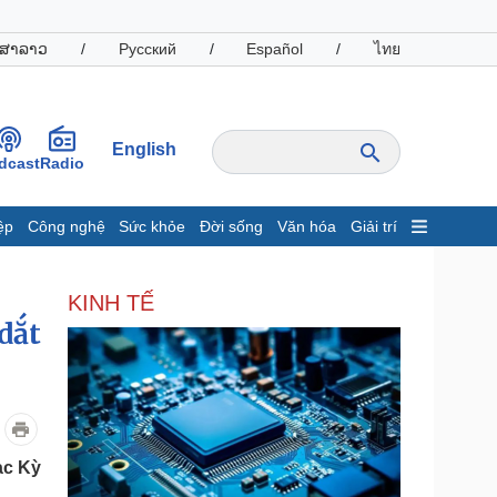
ສາລາວ
/
Русский
/
Español
/
ไทย
English
dcast
Radio
ệp
Công nghệ
Sức khỏe
Đời sống
Văn hóa
Giải trí
inh tế
Thị trường
KINH TẾ
ất động sản
Giá vàng
dắt
hởi nghiệp
Tiêu dùng
Tỷ giá
Chứng khoán
Giá cà phê
oanh nghiệp
Công nghệ
ạc Kỳ
hông tin doanh nghiệp
Sành điệu