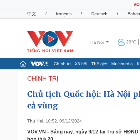
VO
中文
/
français
/
Deutsch
/
Bahas
29°C
Hà Nội
Chính trị
Xã hội
Thế giới
Multimedia
K
Chính trị
Xã hội
CHÍNH TRỊ
Đảng
Tin 24h
Chủ tịch Quốc hội: Hà Nội ph
Tổ chức nhân sự
Dự báo thời tiết
Quốc hội
Giáo dục
cả vùng
Nhận diện sự thật
Dấu ấn VOV
Việc làm
Biển đảo
Thứ Hai, 10:52, 09/12/2024
Pháp luật
Quân sự - Quốc phòng
VOV.VN - Sáng nay, ngày 9/12 tại Trụ sở HĐN
Vụ án
Vũ khí
họp thứ 20.