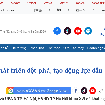
V1
VOV2
VOV3
VOV4
VOV5
VOV6
VOV GT
a Indonesia
/
日本語
/
ខ្មែរ
/
한국어
/
ພາ
Thứ Năm, ngày 6 tháng 8 năm 2026
Po
inh tế
Thị trường
Pháp luật
Thể thao
Ô tô - Xe máy
Doanh nghi
Thế giới
Multimedia
K
Quan sát
Video
B
át triển đột phá, tạo động lực dẫn 
Cuộc sống đó đây
Ảnh
K
Hồ sơ
E-Magazine
Infographic
Thể thao
Ô tô - Xe máy
D
D và UBND TP. Hà Nội, HĐND TP Hà Nội khóa XVI đã khai m
Bóng đá
Ô tô
T