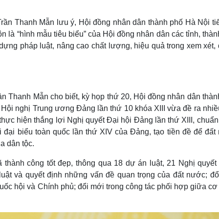
Lịch thi đấu bóng đá
Xe máy
Thế giới thể thao
Tư vấn
 Trần Thanh Mẫn lưu ý, Hội đồng nhân dân thành phố Hà Nội tiế
eSports
V
uôn là “hình mẫu tiêu biểu” của Hội đồng nhân dân các tỉnh, thà
Hậu trường
 dựng pháp luật, nâng cao chất lượng, hiệu quả trong xem xét,
Văn hóa
Giải trí
D
Sân khấu - Điện ảnh
Nghệ sĩ
Văn học
Thời trang
Âm nhạc
Sao Việt
c
rần Thanh Mẫn cho biết, kỳ họp thứ 20, Hội đồng nhân dân thà
Di sản
 Hội nghị Trung ương Đảng lần thứ 10 khóa XIII vừa đề ra nhiề
hực hiện thắng lợi Nghị quyết Đại hội Đảng lần thứ XIII, chuẩn 
i đại biểu toàn quốc lần thứ XIV của Đảng, tạo tiền đề để đấ
a dân tộc.
 thành công tốt đẹp, thông qua 18 dự án luật, 21 Nghị quyết
 luật và quyết định những vấn đề quan trọng của đất nước; đổ
ốc hội và Chính phủ; đổi mới trong công tác phối hợp giữa cơ