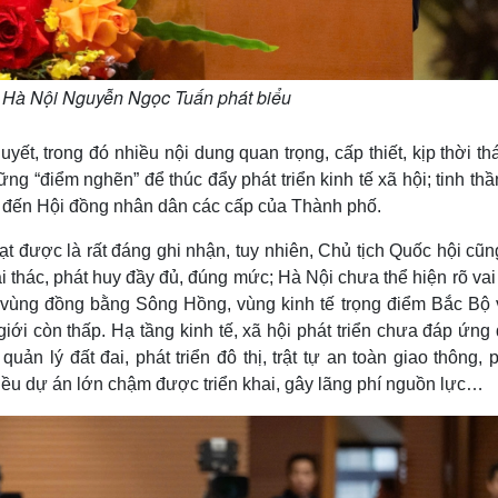
Hà Nội Nguyễn Ngọc Tuấn phát biểu
t, trong đó nhiều nội dung quan trọng, cấp thiết, kịp thời t
g “điểm nghẽn” để thúc đẩy phát triển kinh tế xã hội; tinh thầ
ỏa đến Hội đồng nhân dân các cấp của Thành phố.
 được là rất đáng ghi nhận, tuy nhiên, Chủ tịch Quốc hội cũn
 thác, phát huy đầy đủ, đúng mức; Hà Nội chưa thể hiện rõ vai 
ủa vùng đồng bằng Sông Hồng, vùng kinh tế trọng điểm Bắc Bộ 
iới còn thấp. Hạ tầng kinh tế, xã hội phát triển chưa đáp ứn
uản lý đất đai, phát triển đô thị, trật tự an toàn giao thông,
hiều dự án lớn chậm được triển khai, gây lãng phí nguồn lực…