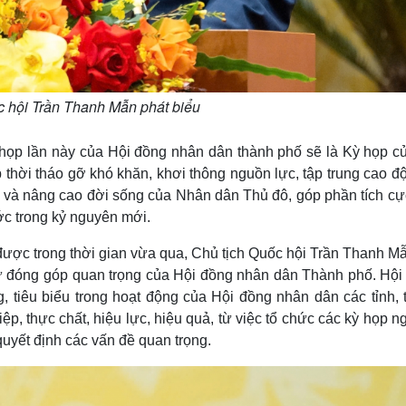
c hội Trần Thanh Mẫn phát biểu
ỳ họp lần này của Hội đồng nhân dân thành phố sẽ là Kỳ họp củ
ịp thời tháo gỡ khó khăn, khơi thông nguồn lực, tập trung cao đ
nh và nâng cao đời sống của Nhân dân Thủ đô, góp phần tích c
ớc trong kỷ nguyên mới.
ược trong thời gian vừa qua, Chủ tịch Quốc hội Trần Thanh Mẫ
sự đóng góp quan trọng của Hội đồng nhân dân Thành phố. Hội
, tiêu biểu trong hoạt động của Hội đồng nhân dân các tỉnh, 
, thực chất, hiệu lực, hiệu quả, từ việc tổ chức các kỳ họp 
 quyết định các vấn đề quan trọng.