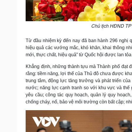
Chủ tịch HĐND TP 
Từ đầu nhiệm kỳ đến nay đã ban hành 296 nghị quyế
hiệu quả các vướng mắc, khó khăn, khai thông nhữn
mới, thực chất, hiệu quả” từ Quốc hội được lan t
Khẳng định, những thành tựu mà Thành phố đạt đạt
rằng: tiềm năng, lợi thế của Thủ đô chưa được khai
trung tâm, động lực tăng trưởng và phát triển c
nước; năng lực cạnh tranh so với khu vực và thế g
yêu cầu; công tác quy hoạch, quản lý quy hoạch, q
chống cháy, nổ, bảo vệ môi trường còn bất cập; n