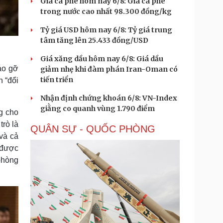
Giá cà phê hôm nay 6/8: Giá cà phê
trong nước cao nhất 98.300 đồng/kg
Tỷ giá USD hôm nay 6/8: Tỷ giá trung
tâm tăng lên 25.433 đồng/USD
Giá xăng dầu hôm nay 6/8: Giá dầu
háo gỡ
giảm nhẹ khi đàm phán Iran-Oman có
tiến triển
n “đổi
Nhận định chứng khoán 6/8: VN-Index
giằng co quanh vùng 1.790 điểm
g cho
trò là
QUÂN SỰ - QUỐC PHÒNG
và cả
g được
 phòng