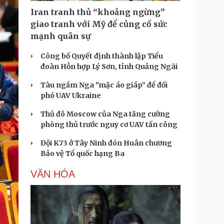
Iran tranh thủ “khoảng ngừng”
giao tranh với Mỹ để củng cố sức
mạnh quân sự
Công bố Quyết định thành lập Tiểu
đoàn Hỗn hợp Lý Sơn, tỉnh Quảng Ngãi
Tàu ngầm Nga "mặc áo giáp” để đối
phó UAV Ukraine
Thủ đô Moscow của Nga tăng cường
phòng thủ trước nguy cơ UAV tấn công
Đội K73 ở Tây Ninh đón Huân chương
Bảo vệ Tổ quốc hạng Ba
VĂN HÓA