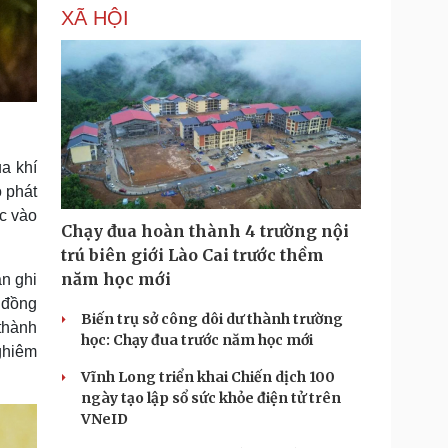
XÃ HỘI
a khí
ộ phát
ực vào
Chạy đua hoàn thành 4 trường nội
trú biên giới Lào Cai trước thềm
năm học mới
n ghi
 đồng
Biến trụ sở công dôi dư thành trường
thành
học: Chạy đua trước năm học mới
nghiêm
Vĩnh Long triển khai Chiến dịch 100
ngày tạo lập sổ sức khỏe điện tử trên
VNeID