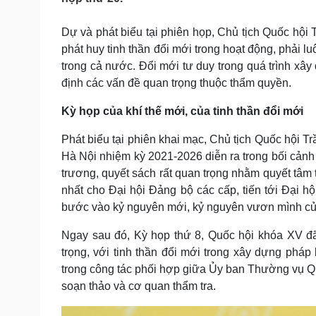
Tin nóng
Việt Nam
Tư vấn luật
Phân tích
Dự và phát biểu tại phiên họp, Chủ tịch Quốc hội
phát huy tinh thần đổi mới trong hoạt động, phải l
trong cả nước. Đổi mới tư duy trong quá trình xây
Sức khỏe
Đời sống
định các vấn đề quan trọng thuộc thẩm quyền.
Dinh dưỡng - món ngon
Nhà đẹp
Cây thuốc
Blog
Kỳ họp của khí thế mới, của tinh thần đổi mới
Sản phụ khoa
Tình yêu - Gia đình
Phát biểu tại phiên khai mạc, Chủ tịch Quốc hội T
Nhi khoa
Nam khoa
Hà Nội nhiệm kỳ 2021-2026 diễn ra trong bối cảnh
Làm đẹp - giảm cân
trương, quyết sách rất quan trọng nhằm quyết tâm t
Phòng mạch online
nhất cho Đại hội Đảng bộ các cấp, tiến tới Đại hộ
Ăn sạch sống khỏe
bước vào kỷ nguyên mới, kỷ nguyên vươn mình củ
Cải chính
Ngay sau đó, Kỳ họp thứ 8, Quốc hội khóa XV đã
trọng, với tinh thần đổi mới trong xây dựng pháp
trong công tác phối hợp giữa Ủy ban Thường vụ Qu
soạn thảo và cơ quan thẩm tra.