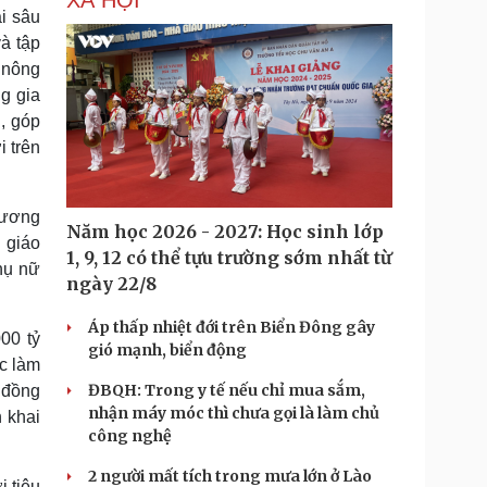
XÃ HỘI
i sâu
à tập
 nông
g gia
g, góp
i trên
hương
Năm học 2026 - 2027: Học sinh lớp
 giáo
1, 9, 12 có thể tựu trường sớm nhất từ
hụ nữ
ngày 22/8
Áp thấp nhiệt đới trên Biển Đông gây
00 tỷ
gió mạnh, biển động
c làm
ĐBQH: Trong y tế nếu chỉ mua sắm,
 đồng
nhận máy móc thì chưa gọi là làm chủ
 khai
công nghệ
2 người mất tích trong mưa lớn ở Lào
i tiêu