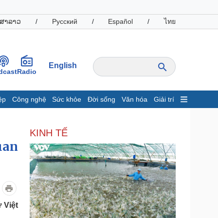
ສາລາວ
/
Русский
/
Español
/
ไทย
English
dcast
Radio
ệp
Công nghệ
Sức khỏe
Đời sống
Văn hóa
Giải trí
inh tế
Thị trường
KINH TẾ
ất động sản
Giá vàng
uan
hởi nghiệp
Tiêu dùng
Tỷ giá
Chứng khoán
Giá cà phê
oanh nghiệp
Công nghệ
 Việt
hông tin doanh nghiệp
Sành điệu