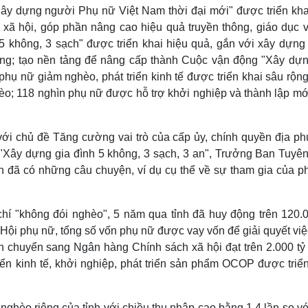
Xây dựng người Phụ nữ Việt Nam thời đại mới" được triển kha
ã hội, góp phần nâng cao hiệu quả truyền thông, giáo dục v
5 không, 3 sạch" được triển khai hiệu quả, gắn với xây dựng
vững; tạo nền tảng để nâng cấp thành Cuộc vận động "Xây dựn
 phụ nữ giảm nghèo, phát triển kinh tế được triển khai sâu rộn
èo; 118 nghìn phụ nữ được hỗ trợ khởi nghiệp và thành lập mớ
 với chủ đề Tăng cường vai trò của cấp ủy, chính quyền địa p
 "Xây dựng gia đình 5 không, 3 sạch, 3 an", Trưởng Ban Tuyên
đã có những câu chuyện, ví dụ cụ thể về sự tham gia của p
chí "không đói nghèo", 5 năm qua tỉnh đã huy động trên 120.0
Hội phụ nữ, tổng số vốn phụ nữ được vay vốn để giải quyết việ
ỉnh chuyển sang Ngân hàng Chính sách xã hội đạt trên 2.000 tỷ
iển kinh tế, khởi nghiệp, phát triển sản phẩm OCOP được triển
nghèo riêng của tỉnh với chiều thu nhập cao bằng 1,4 lần so vớ