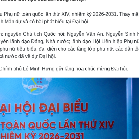
Lịch thi đấu bóng đá
Xe máy
Thế giới thể thao
Tư vấn
biểu Phụ nữ toàn quốc lần thứ XIV, nhiệm kỳ 2026-2031. Thay mặ
eSports
V
 Mẫn dự và có bài phát biểu tại Đại hội.
Hậu trường
; nguyên Chủ tịch Quốc hội: Nguyễn Văn An, Nguyễn Sinh 
Văn hóa
Giải trí
D
uyên lãnh đạo Đảng, Nhà nước; lãnh đạo Hội Liên hiệp Phụ nữ
Sân khấu - Điện ảnh
Nghệ sĩ
Văn học
Thời trang
hụ nữ tiêu biểu, đại diện cho các tầng lớp phụ nữ, các dân tộ
Âm nhạc
Sao Việt
c
 cả nước đã về dự Đại hội.
Di sản
Chính phủ Lê Minh Hưng gửi lẵng hoa chúc mừng Đại hội.