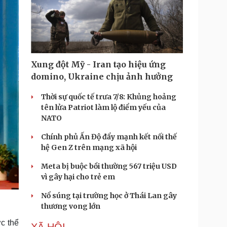
Xung đột Mỹ - Iran tạo hiệu ứng
domino, Ukraine chịu ảnh hưởng
Thời sự quốc tế trưa 7/8: Khủng hoảng
tên lửa Patriot làm lộ điểm yếu của
NATO
Chính phủ Ấn Độ đẩy mạnh kết nối thế
hệ Gen Z trên mạng xã hội
Meta bị buộc bồi thường 567 triệu USD
vì gây hại cho trẻ em
Nổ súng tại trường học ở Thái Lan gây
thương vong lớn
c thể