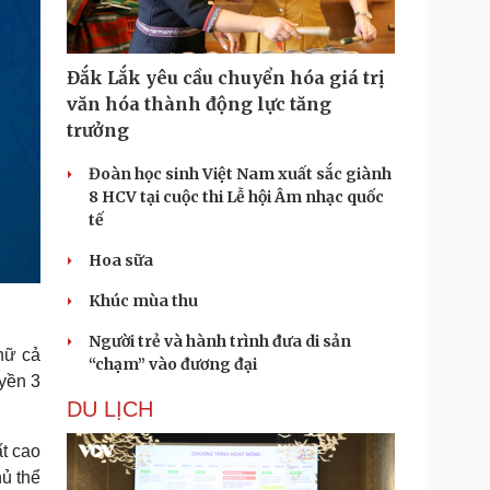
Đắk Lắk yêu cầu chuyển hóa giá trị
văn hóa thành động lực tăng
trưởng
Đoàn học sinh Việt Nam xuất sắc giành
8 HCV tại cuộc thi Lễ hội Âm nhạc quốc
tế
Hoa sữa
Khúc mùa thu
Người trẻ và hành trình đưa di sản
nữ cả
“chạm” vào đương đại
yền 3
DU LỊCH
t cao
hủ thể