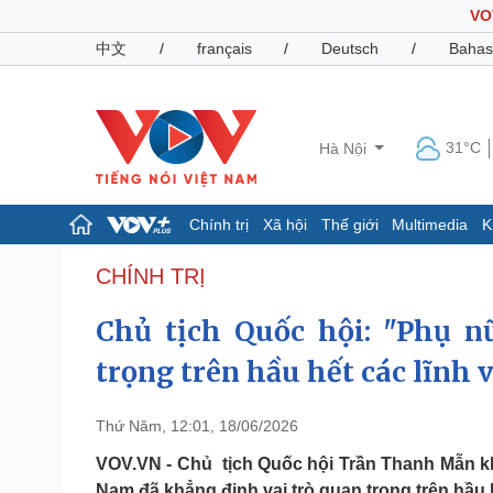
VO
中文
/
français
/
Deutsch
/
Bahas
31°C
Hà Nội
Chính trị
Xã hội
Thế giới
Multimedia
K
Chính trị
Xã hội
CHÍNH TRỊ
Đảng
Tin 24h
Chủ tịch Quốc hội: "Phụ n
Tổ chức nhân sự
Dự báo thời tiết
Quốc hội
Giáo dục
trọng trên hầu hết các lĩnh 
Nhận diện sự thật
Dấu ấn VOV
Việc làm
Biển đảo
Thứ Năm, 12:01, 18/06/2026
Pháp luật
Quân sự - Quốc phòng
VOV.VN - Chủ tịch Quốc hội Trần Thanh Mẫn khẳ
Vụ án
Vũ khí
Nam đã khẳng định vai trò quan trọng trên hầu h