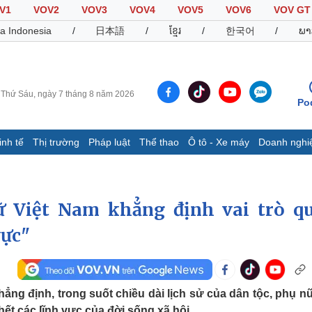
V1
VOV2
VOV3
VOV4
VOV5
VOV6
VOV GT
a Indonesia
/
日本語
/
ខ្មែរ
/
한국어
/
ພາ
Thứ Sáu, ngày 7 tháng 8 năm 2026
Po
inh tế
Thị trường
Pháp luật
Thể thao
Ô tô - Xe máy
Doanh nghi
Thế giới
Multimedia
K
Quan sát
Video
B
ữ Việt Nam khẳng định vai trò q
Cuộc sống đó đây
Ảnh
K
Hồ sơ
E-Magazine
vực"
Infographic
Thể thao
Ô tô - Xe máy
D
ng định, trong suốt chiều dài lịch sử của dân tộc, phụ nữ
Bóng đá
Ô tô
T
ết các lĩnh vực của đời sống xã hội.