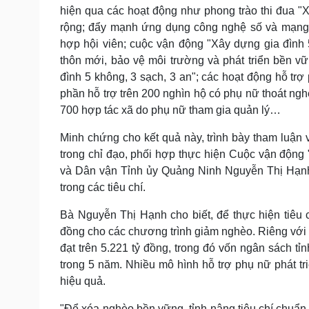
hiện qua các hoạt động như phong trào thi đua "
rộng; đẩy mạnh ứng dụng công nghệ số và mạng x
hợp hội viên; cuộc vận động "Xây dựng gia đình 
thôn mới, bảo vệ môi trường và phát triển bền 
đình 5 không, 3 sạch, 3 an"; các hoạt động hỗ trợ
phần hỗ trợ trên 200 nghìn hộ có phụ nữ thoát ngh
700 hợp tác xã do phụ nữ tham gia quản lý…
Minh chứng cho kết quả này, trình bày tham luận
trong chỉ đạo, phối hợp thực hiện Cuộc vận động
và Dân vận Tỉnh ủy Quảng Ninh Nguyễn Thị Hạnh 
trong các tiêu chí.
Bà Nguyễn Thị Hạnh cho biết, để thực hiện tiêu 
đồng cho các chương trình giảm nghèo. Riêng với 
đạt trên 5.221 tỷ đồng, trong đó vốn ngân sách t
trong 5 năm. Nhiều mô hình hỗ trợ phụ nữ phát tr
hiệu quả.
"Để xóa nghèo bền vững, tỉnh nâng tiêu chí chuẩn 