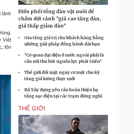
Doanh nghiệp 24h
Tin Công nghệ
Doanh nhân
Trải nghiệm
Điều phối tổng đàn vật nuôi để
t lãnh
ì cộng đồng
Chuyển đổi số
chấm dứt cảnh "giá cao tăng đàn,
giá thấp giảm đàn"
Hùng,
u lịch
Podcast
Gia tăng giá trị cho khách hàng bằng
 Việt
Tư vấn
Câu chuyện thời sự
những giải pháp đồng hành dài hạn
Săn Tour
Đọc truyện đêm khuya
c, tôn
heck-in
Cửa sổ tình yêu
"Cơ quan đại diện ở nước ngoài phải là
Kể chuyện cho bé
cầu nối thu hút nguồn lực phát triển"
Hạt giống tâm hồn
Thế giới đối mặt nguy cơ một chu kỳ
tăng giá lương thực mới
Bộ Xây dựng yêu cầu hoàn thiện hạ
tầng sạc điện tại các trạm dừng nghỉ
THẾ GIỚI