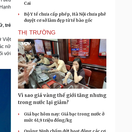
Cai
 Hạnh
Bộ Y tế chưa cấp phép, Hà Nội chưa phê
duyệt cơ sở làm đẹp từ tế bào gốc
, trẻ
THỊ TRƯỜNG
ữ Việt
các nữ
i với
Vì sao giá vàng thế giới tăng nhưng
trong nước lại giảm?
Giá bạc hôm nay: Giá bạc trong nước ở
mức 61,9 triệu đồng/kg
Quảng Ninh chấm dứt hoạt động các cơ