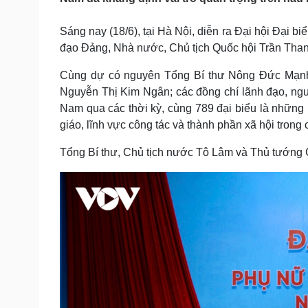
Tin nóng
Việt Nam
Tư vấn luật
Phân tích
Sáng nay (18/6), tại Hà Nội, diễn ra Đại hội Đại 
đạo Đảng, Nhà nước, Chủ tịch Quốc hội Trần Thanh
Sức khỏe
Cùng dự có nguyên Tổng Bí thư Nông Đức Mạnh
Đời sống
Nguyễn Thị Kim Ngân; các đồng chí lãnh đạo, ng
Dinh dưỡng - món ngon
Nhà đẹp
Cây thuốc
Blog
Nam qua các thời kỳ, cùng 789 đại biểu là những p
Sản phụ khoa
Tình yêu - Gia đình
giáo, lĩnh vực công tác và thành phần xã hội trong
Nhi khoa
Nam khoa
Tổng Bí thư, Chủ tịch nước Tô Lâm và Thủ tướng 
Làm đẹp - giảm cân
Phòng mạch online
Ăn sạch sống khỏe
Cải chính