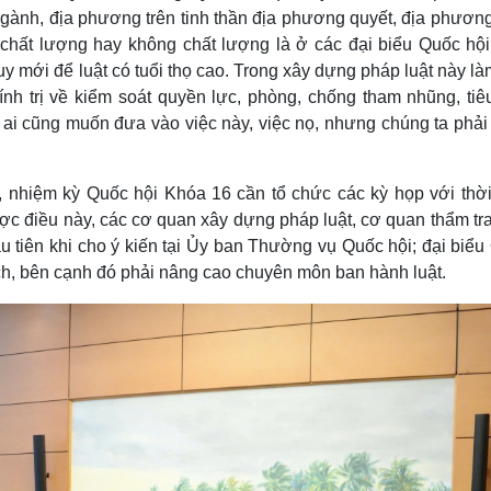
gành, địa phương trên tinh thần địa phương quyết, địa phương
h chất lượng hay không chất lượng là ở các đại biểu Quốc hội
duy mới để luật có tuổi thọ cao. Trong xây dựng pháp luật này l
nh trị về kiểm soát quyền lực, phòng, chống tham nhũng, tiê
, ai cũng muốn đưa vào việc này, việc nọ, nhưng chúng ta phải 
g, nhiệm kỳ Quốc hội Khóa 16 cần tổ chức các kỳ họp với thời
ợc điều này, các cơ quan xây dựng pháp luật, cơ quan thẩm tr
u tiên khi cho ý kiến tại Ủy ban Thường vụ Quốc hội; đại biể
ch, bên cạnh đó phải nâng cao chuyên môn ban hành luật.