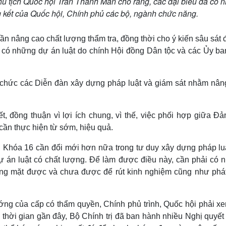
 Chủ tịch Quốc hội Trần Thanh Mẫn cho rằng, các đại biểu đã có 
g kết của Quốc hội, Chính phủ các bộ, ngành chức năng.
n nâng cao chất lượng thẩm tra, đồng thời cho ý kiến sâu sát 
 có những dự án luật do chính Hội đồng Dân tộc và các Ủy ba
 chức các Diễn đàn xây dựng pháp luật và giám sát nhằm nân
, đồng thuận vì lợi ích chung, vì thế, việc phối hợp giữa Đả
cần thực hiện từ sớm, hiệu quả.
 Khóa 16 cần đổi mới hơn nữa trong tư duy xây dựng pháp luậ
ự án luật có chất lượng. Để làm được điều này, cần phải có 
ững mặt được và chưa được để rút kinh nghiệm cũng như phát
ớng của cấp có thẩm quyền, Chính phủ trình, Quốc hội phải xe
thời gian gần đây, Bộ Chính trị đã ban hành nhiều Nghị quyết