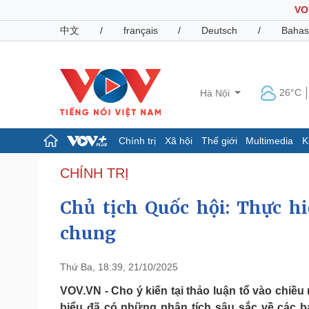
VO
中文
/
français
/
Deutsch
/
Bahas
26°C
Hà Nội
Chính trị
Xã hội
Thế giới
Multimedia
K
Chính trị
Xã hội
CHÍNH TRỊ
Đảng
Tin 24h
Chủ tịch Quốc hội: Thực hi
Tổ chức nhân sự
Dự báo thời tiết
Quốc hội
Giáo dục
chung
Nhận diện sự thật
Dấu ấn VOV
Việc làm
Biển đảo
Thứ Ba, 18:39, 21/10/2025
Pháp luật
Quân sự - Quốc phòng
VOV.VN - Cho ý kiến tại thảo luận tổ vào chiều
Vụ án
Vũ khí
biểu đã có những phân tích sâu sắc về các b