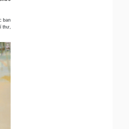
Doanh nghiệp 24h
Tin Công nghệ
Doanh nhân
Trải nghiệm
ì cộng đồng
Chuyển đổi số
c ban
 thư,
u lịch
Podcast
Tư vấn
Câu chuyện thời sự
Săn Tour
Đọc truyện đêm khuya
heck-in
Cửa sổ tình yêu
Kể chuyện cho bé
Hạt giống tâm hồn