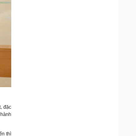
, đặc
n hành
ển thì