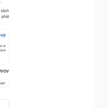
.
 sách
 phát
họp
ủ trì
trách
t/VOV
gle