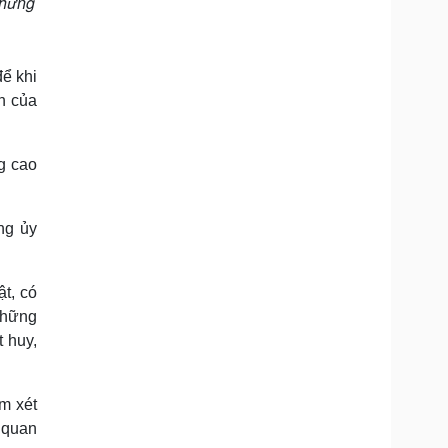
những
để khi
n của
g cao
ng ủy
t, có
những
 huy,
m xét
 quan