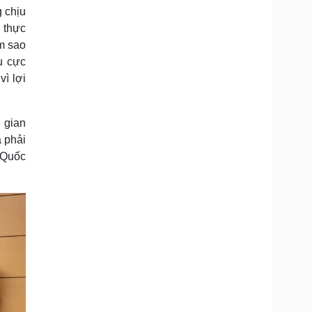
 chịu
 thực
àm sao
u cực
vì lợi
 gian
a phải
u Quốc