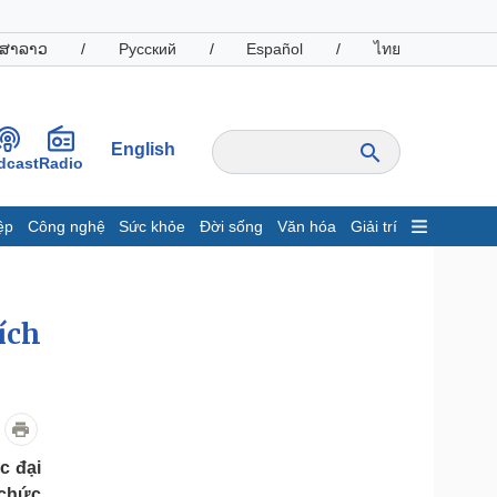
ສາລາວ
/
Русский
/
Español
/
ไทย
English
dcast
Radio
ệp
Công nghệ
Sức khỏe
Đời sống
Văn hóa
Giải trí
inh tế
Thị trường
ất động sản
Giá vàng
ích
hởi nghiệp
Tiêu dùng
Tỷ giá
Chứng khoán
Giá cà phê
oanh nghiệp
Công nghệ
c đại
hông tin doanh nghiệp
Sành điệu
 chức