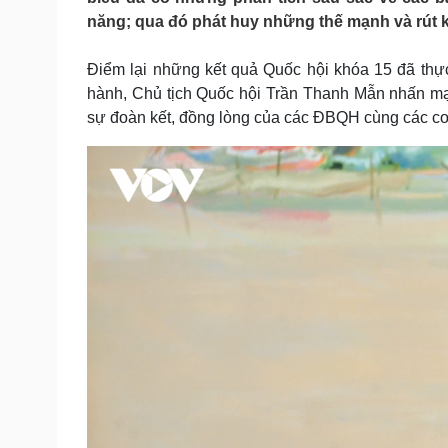
Tin nóng
Việt Nam
năng; qua đó phát huy những thế mạnh và rút 
Tư vấn luật
Phân tích
Điểm lại những kết quả Quốc hội khóa 15 đã thự
hành, Chủ tịch Quốc hội Trần Thanh Mẫn nhấn mạn
Sức khỏe
Đời sống
sự đoàn kết, đồng lòng của các ĐBQH cùng các cơ
Dinh dưỡng - món ngon
Nhà đẹp
Cây thuốc
Blog
Sản phụ khoa
Tình yêu - Gia đình
Nhi khoa
Nam khoa
Làm đẹp - giảm cân
Phòng mạch online
Ăn sạch sống khỏe
Cải chính