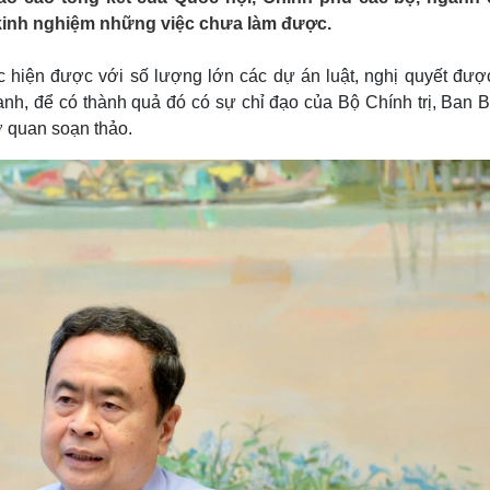
Lịch thi đấu bóng đá
Xe máy
kinh nghiệm những việc chưa làm được.
Thế giới thể thao
Tư vấn
eSports
V
c hiện được với số lượng lớn các dự án luật, nghị quyết đượ
Hậu trường
h, để có thành quả đó có sự chỉ đạo của Bộ Chính trị, Ban Bí
Văn hóa
Giải trí
D
 quan soạn thảo.
Sân khấu - Điện ảnh
Nghệ sĩ
Văn học
Thời trang
Âm nhạc
Sao Việt
c
Di sản