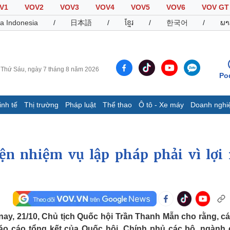
V1
VOV2
VOV3
VOV4
VOV5
VOV6
VOV GT
a Indonesia
/
日本語
/
ខ្មែរ
/
한국어
/
ພາ
Thứ Sáu, ngày 7 tháng 8 năm 2026
Po
inh tế
Thị trường
Pháp luật
Thể thao
Ô tô - Xe máy
Doanh nghi
Thế giới
Multimedia
K
Quan sát
Video
B
ện nhiệm vụ lập pháp phải vì lợi 
Cuộc sống đó đây
Ảnh
K
Hồ sơ
E-Magazine
Infographic
Thể thao
Ô tô - Xe máy
D
 nay, 21/10, Chủ tịch Quốc hội Trần Thanh Mẫn cho rằng, cá
Bóng đá
Ô tô
T
áo cáo tổng kết của Quốc hội, Chính phủ các bộ, ngành