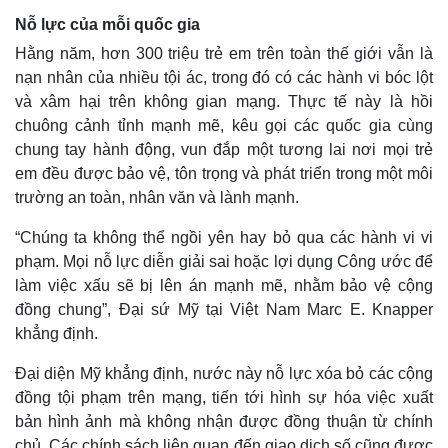
Nỗ lực của mỗi quốc gia
Hằng năm, hơn 300 triệu trẻ em trên toàn thế giới vẫn là
nạn nhân của nhiều tội ác, trong đó có các hành vi bóc lột
và xâm hại trên không gian mạng. Thực tế này là hồi
chuông cảnh tỉnh mạnh mẽ, kêu gọi các quốc gia cùng
chung tay hành động, vun đắp một tương lai nơi mọi trẻ
em đều được bảo vệ, tôn trọng và phát triển trong một môi
trường an toàn, nhân văn và lành mạnh.
“Chúng ta không thể ngồi yên hay bỏ qua các hành vi vi
phạm. Mọi nỗ lực diễn giải sai hoặc lợi dụng Công ước để
làm việc xấu sẽ bị lên án mạnh mẽ, nhằm bảo vệ cộng
đồng chung”, Đại sứ Mỹ tại Việt Nam Marc E. Knapper
khẳng định.
Đại diện Mỹ khẳng định, nước này nỗ lực xóa bỏ các cộng
đồng tội phạm trên mạng, tiến tới hình sự hóa việc xuất
bản hình ảnh mà không nhận được đồng thuận từ chính
chủ. Các chính sách liên quan đến giao dịch số cũng được