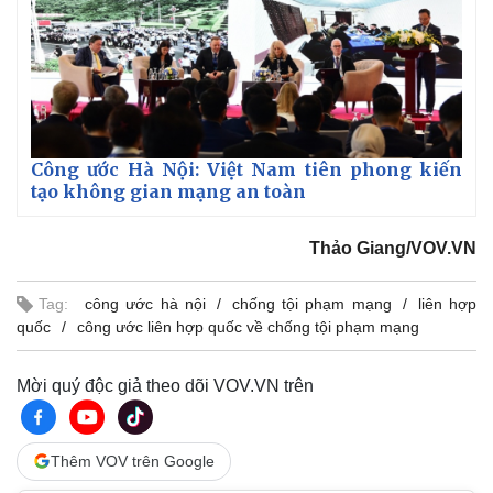
Pháp luật
Quân sự - Quốc phòng
Vụ án
Vũ khí
Tin nóng
Việt Nam
Tư vấn luật
Phân tích
Công ước Hà Nội: Việt Nam tiên phong kiến
tạo không gian mạng an toàn
Thảo Giang/VOV.VN
Tag:
công ước hà nội
chống tội phạm mạng
liên hợp
quốc
công ước liên hợp quốc về chống tội phạm mạng
Mời quý độc giả theo dõi VOV.VN trên
Thêm VOV trên Google