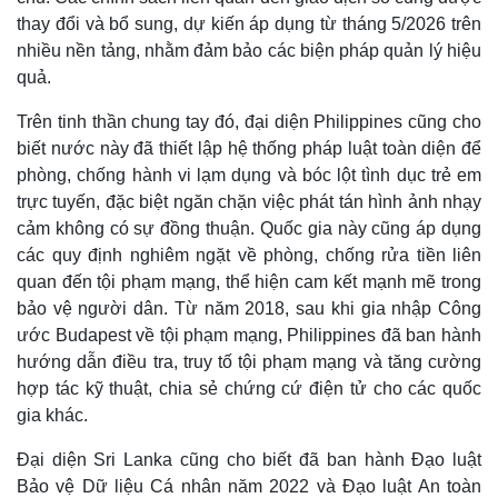
Thế giới
Multimedia
thay đổi và bổ sung, dự kiến áp dụng từ tháng 5/2026 trên
nhiều nền tảng, nhằm đảm bảo các biện pháp quản lý hiệu
Quan sát
Video
Cuộc sống đó đây
Ảnh
quả.
Hồ sơ
E-Magazine
Infographic
Trên tinh thần chung tay đó, đại diện Philippines cũng cho
biết nước này đã thiết lập hệ thống pháp luật toàn diện để
phòng, chống hành vi lạm dụng và bóc lột tình dục trẻ em
trực tuyến, đặc biệt ngăn chặn việc phát tán hình ảnh nhạy
cảm không có sự đồng thuận. Quốc gia này cũng áp dụng
các quy định nghiêm ngặt về phòng, chống rửa tiền liên
quan đến tội phạm mạng, thể hiện cam kết mạnh mẽ trong
bảo vệ người dân. Từ năm 2018, sau khi gia nhập Công
ước Budapest về tội phạm mạng, Philippines đã ban hành
hướng dẫn điều tra, truy tố tội phạm mạng và tăng cường
hợp tác kỹ thuật, chia sẻ chứng cứ điện tử cho các quốc
gia khác.
Đại diện Sri Lanka cũng cho biết đã ban hành Đạo luật
Bảo vệ Dữ liệu Cá nhân năm 2022 và Đạo luật An toàn