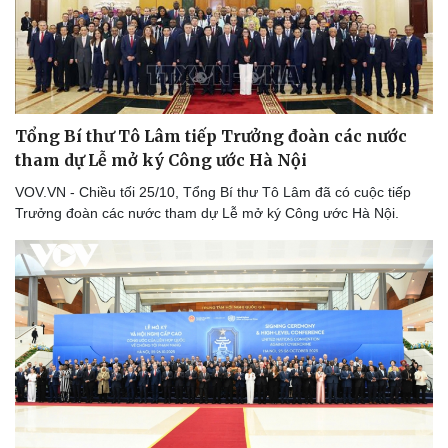
Tổng Bí thư Tô Lâm tiếp Trưởng đoàn các nước
tham dự Lễ mở ký Công ước Hà Nội
VOV.VN - Chiều tối 25/10, Tổng Bí thư Tô Lâm đã có cuộc tiếp
Trưởng đoàn các nước tham dự Lễ mở ký Công ước Hà Nội.
Thể thao
Ô tô - Xe máy
Bóng đá
Ô tô
Lịch thi đấu bóng đá
Xe máy
Thế giới thể thao
Tư vấn
eSports
Hậu trường