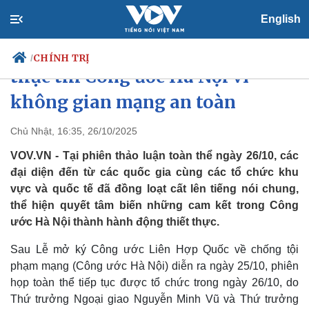
English
Cộng đồng quốc tế đồng lòng
CHÍNH TRỊ
/
thực thi Công ước Hà Nội vì
không gian mạng an toàn
Chính trị
Xã hội
Chủ Nhật, 16:35, 26/10/2025
Đảng
Tin 24h
VOV.VN - Tại phiên thảo luận toàn thể ngày 26/10, các
Tổ chức nhân sự
Dự báo thời tiết
đại diện đến từ các quốc gia cùng các tổ chức khu
Quốc hội
Giáo dục
vực và quốc tế đã đồng loạt cất lên tiếng nói chung,
Nhận diện sự thật
Dấu ấn VOV
thể hiện quyết tâm biến những cam kết trong Công
Việc làm
Biển đảo
ước Hà Nội thành hành động thiết thực.
Sau Lễ mở ký Công ước Liên Hợp Quốc về chống tội
phạm mạng (Công ước Hà Nội) diễn ra ngày 25/10, phiên
họp toàn thể tiếp tục được tổ chức trong ngày 26/10, do
Thứ trưởng Ngoại giao Nguyễn Minh Vũ và Thứ trưởng