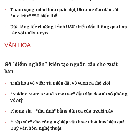
Làm đẹp - giảm cân
Tham vọng robot hóa quân đội, Ukraine đau đầu với
Phòng mạch online
“ma trận” 550 biến thể
Ăn sạch sống khỏe
Đức tăng tốc chương trình UAV chiến đấu thông qua hợp
tác với Rolls-Royce
VĂN HÓA
Gỡ "điểm nghẽn", kiến tạo nguồn cầu cho xuất
bản
Tinh hoa võ Việt: Từ miền đất võ vươn ra thế giới
“Spider-Man: Brand New Day” dẫn đầu doanh số phòng
vé Mỹ
Phong slư - “thư tình” bằng dân ca của người Tày
“Tiếp sức” cho công nghiệp văn hóa: Phát huy hiệu quả
Quỹ Văn hóa, nghệ thuật