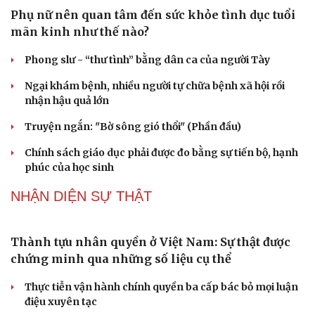
Tư vấn
Câu chuyện thời sự
Phụ nữ nên quan tâm đến sức khỏe tình dục tuổi
Săn Tour
Đọc truyện đêm khuya
mãn kinh như thế nào?
check-in
Cửa sổ tình yêu
Kể chuyện cho bé
Phong slư - “thư tình” bằng dân ca của người Tày
Hạt giống tâm hồn
Ngại khám bệnh, nhiều người tự chữa bệnh xã hội rồi
nhận hậu quả lớn
Truyện ngắn: "Bờ sông gió thổi" (Phần đầu)
Chính sách giáo dục phải được đo bằng sự tiến bộ, hạnh
phúc của học sinh
NHẬN DIỆN SỰ THẬT
Thành tựu nhân quyền ở Việt Nam: Sự thật được
chứng minh qua những số liệu cụ thể
Thực tiễn vận hành chính quyền ba cấp bác bỏ mọi luận
điệu xuyên tạc