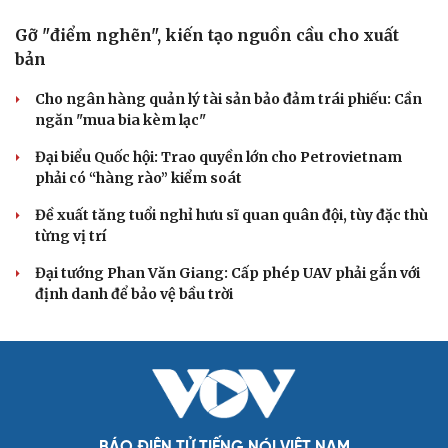
Gỡ "điểm nghẽn", kiến tạo nguồn cầu cho xuất
bản
Cho ngân hàng quản lý tài sản bảo đảm trái phiếu: Cần
ngăn "mua bia kèm lạc"
Đại biểu Quốc hội: Trao quyền lớn cho Petrovietnam
phải có “hàng rào” kiểm soát
Đề xuất tăng tuổi nghỉ hưu sĩ quan quân đội, tùy đặc thù
từng vị trí
Đại tướng Phan Văn Giang: Cấp phép UAV phải gắn với
định danh để bảo vệ bầu trời
BÁO ĐIỆN TỬ TIẾNG NÓI VIỆT NAM