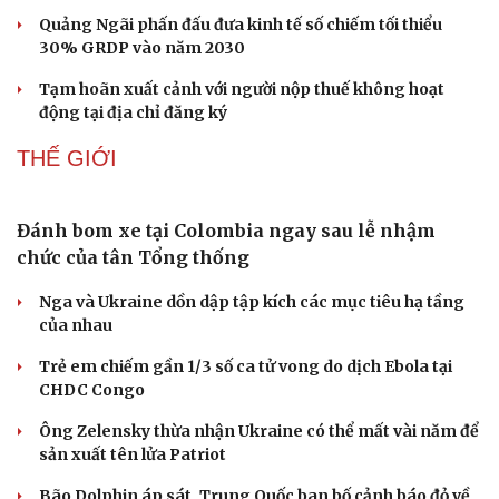
Quảng Ngãi phấn đấu đưa kinh tế số chiếm tối thiểu
30% GRDP vào năm 2030
Tạm hoãn xuất cảnh với người nộp thuế không hoạt
Doanh nghiệp
Công nghệ
động tại địa chỉ đăng ký
Thông tin doanh nghiệp
Sành điệu
THẾ GIỚI
Doanh nghiệp 24h
Tin Công nghệ
Doanh nhân
Trải nghiệm
Vì cộng đồng
Chuyển đổi số
Đánh bom xe tại Colombia ngay sau lễ nhậm
chức của tân Tổng thống
Nga và Ukraine dồn dập tập kích các mục tiêu hạ tầng
của nhau
Trẻ em chiếm gần 1/3 số ca tử vong do dịch Ebola tại
CHDC Congo
Ông Zelensky thừa nhận Ukraine có thể mất vài năm để
sản xuất tên lửa Patriot
Bão Dolphin áp sát, Trung Quốc ban bố cảnh báo đỏ về