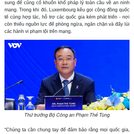
sung để củng cố khuôn khổ pháp lý toàn cầu về an ninh
mạng. Trong khi đó, Luxembourg kêu gọi cộng đồng quốc
tế cùng hợp tác, hỗ trợ các quốc gia kém phát triển - nơi
còn thiếu nguồn lực để phòng ngừa, ngăn chặn và đẩy lùi
các hành vi phạm tội trên mạng.
Kinh tế
Thị trường
Bất động sản
Giá vàng
Khởi nghiệp
Tiêu dùng
Tỷ giá
Chứng khoán
Giá cà phê
Thứ trưởng Bộ Công an Phạm Thế Tùng
“Chúng ta cần chung tay để đảm bảo rằng mọi quốc gia,