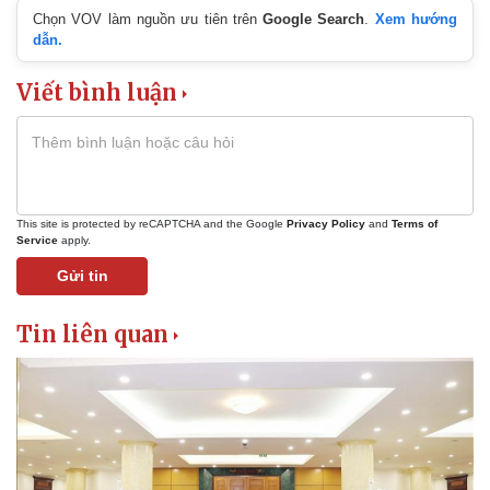
Chọn VOV làm nguồn ưu tiên trên
Google Search
.
Xem hướng
dẫn.
Viết bình luận
This site is protected by reCAPTCHA and the Google
Privacy Policy
and
Terms of
Service
apply.
Gửi tin
Tin liên quan