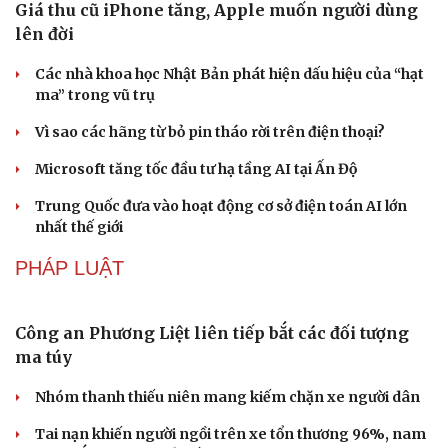
Giá thu cũ iPhone tăng, Apple muốn người dùng
lên đời
Các nhà khoa học Nhật Bản phát hiện dấu hiệu của “hạt
ma” trong vũ trụ
Vì sao các hãng từ bỏ pin tháo rời trên điện thoại?
Microsoft tăng tốc đầu tư hạ tầng AI tại Ấn Độ
Văn hóa
Giải trí
Trung Quốc đưa vào hoạt động cơ sở điện toán AI lớn
nhất thế giới
Sân khấu - Điện ảnh
Nghệ sĩ
Văn học
Thời trang
PHÁP LUẬT
Âm nhạc
Sao Việt
Di sản
Công an Phương Liệt liên tiếp bắt các đối tượng
ma túy
Nhóm thanh thiếu niên mang kiếm chặn xe người dân
Tai nạn khiến người ngồi trên xe tổn thương 96%, nam