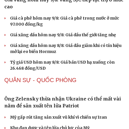
cao
Giá cà phê hôm nay 9/8: Giá cà phê trong nước ở mức
97.000 đồng/kg
Giá xăng dầu hôm nay 9/8: Giá dầu thế giới tăng nhẹ
Giá xăng dầu hôm nay 8/8: Giá dầu giảm khi có tín hiệu
mở lại eo biển Hormuz
Tỷ giá USD hôm nay 8/8: Giá bán USD hạ xuống còn
26.468 đồng/USD
QUÂN SỰ - QUỐC PHÒNG
Sức khỏe
Đời sống
Ông Zelensky thừa nhận Ukraine có thể mất vài
Dinh dưỡng - món ngon
Nhà đẹp
năm để sản xuất tên lửa Patriot
Cây thuốc
Blog
Sản phụ khoa
Tình yêu - Gia đình
Mỹ gấp rút tăng sản xuất vũ khí vì chiến sự Iran
Nhi khoa
Nam khoa
Kho đạn dược và tên lửa chủ lực của Mỹ