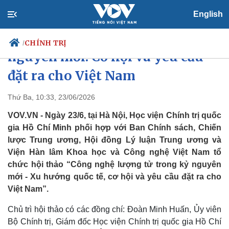
English
Công nghệ lượng tử trong kỷ
CHÍNH TRỊ
/
nguyên mới: Cơ hội và yêu cầu
đặt ra cho Việt Nam
Chính trị
Xã hội
Thứ Ba, 10:33, 23/06/2026
Đảng
Tin 24h
VOV.VN - Ngày 23/6, tại Hà Nội, Học viện Chính trị quốc
Tổ chức nhân sự
Dự báo thời tiết
gia Hồ Chí Minh phối hợp với Ban Chính sách, Chiến
Quốc hội
Giáo dục
lược Trung ương, Hội đồng Lý luận Trung ương và
Nhận diện sự thật
Dấu ấn VOV
Viện Hàn lâm Khoa học và Công nghệ Việt Nam tổ
Việc làm
Biển đảo
chức hội thảo “Công nghệ lượng tử trong kỷ nguyên
mới - Xu hướng quốc tế, cơ hội và yêu cầu đặt ra cho
Việt Nam”.
Chủ trì hội thảo có các đồng chí: Đoàn Minh Huấn, Ủy viên
Bộ Chính trị, Giám đốc Học viện Chính trị quốc gia Hồ Chí