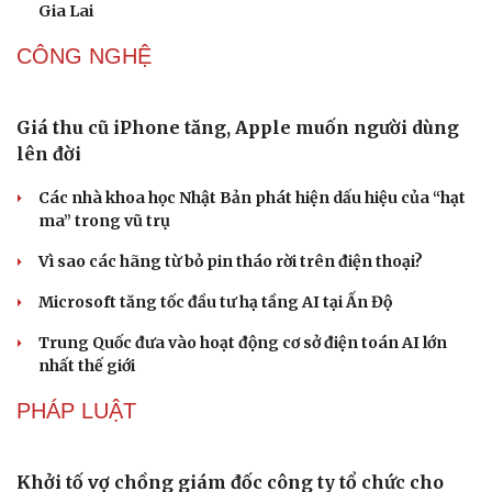
Gia Lai
CÔNG NGHỆ
Giá thu cũ iPhone tăng, Apple muốn người dùng
lên đời
Các nhà khoa học Nhật Bản phát hiện dấu hiệu của “hạt
ma” trong vũ trụ
Vì sao các hãng từ bỏ pin tháo rời trên điện thoại?
Microsoft tăng tốc đầu tư hạ tầng AI tại Ấn Độ
Trung Quốc đưa vào hoạt động cơ sở điện toán AI lớn
nhất thế giới
PHÁP LUẬT
Khởi tố vợ chồng giám đốc công ty tổ chức cho
Văn hóa
Giải trí