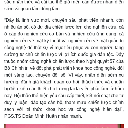
sắc nhận thức và cải tạo thế giới nên cần được nhận diện
sớm và quan tâm đúng tầm.
Thế giới
Multimedia
“Đây là lĩnh vực mới, chuyên sâu phát triển nhanh, còn
Quan sát
Video
nhiều ẩn số, có dư địa chiến lược lớn cho nghiên cứu, cả
Cuộc sống đó đây
Ảnh
ở cấp độ nghiên cứu cơ bản và nghiên cứu ứng dụng, cả
Hồ sơ
E-Magazine
nghiên cứu về mặt kỹ thuật và nghiên cứu về mặt quản trị
Infographic
công nghệ để thật sự vì mục tiêu phục vụ con người; tăng
cường tự chủ chiến lược vì lợi ích quốc gia dân tộc. Đây
thuộc nhóm công nghệ chiến lược theo Nghị quyết 57 của
Bộ Chính trị về đột phá phát triển khoa học công nghệ, đổi
mới sáng tạo, chuyển đổi số. Vì vậy, nhận diện sớm xu
hướng, đánh giá khách quan cơ hội, thách thức và chuẩn
bị điều kiện cần thiết cho tương lai là việc phải làm từ hôm
nay. Hội thảo thể hiện yêu cầu cấp thiết, kết nối chặt chẽ tư
duy lý luận, đào tạo cán bộ, tham mưu chiến lược chính
sách với tri thức khoa học và công nghệ hiện đại",
PGS.TS Đoàn Minh Huấn nhấn mạnh.