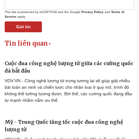
Lịch thi đấu bóng đá
Xe máy
Thế giới thể thao
Tư vấn
This site is protected by reCAPTCHA and the Google
Privacy Policy
and
Terms of
Service
apply.
eSports
Hậu trường
Gửi tin
Tin liên quan
Cuộc đua công nghệ lượng tử giữa các cường quốc
đã bắt đầu
VOV.VN - Công nghệ lượng tử trong tương lai sẽ giúp giải nhiều
bài toán an ninh và chiến lược cho nhân loại ở quy mô, trình độ
không thể tưởng tượng được. Bởi thế, các cường quốc đang đầu
tư mạnh nhằm nắm ưu thế.
Mỹ - Trung Quốc tăng tốc cuộc đua công nghệ
lượng tử