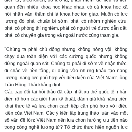
quan đến nhiều khoa học khác nhau, có cả khoa học xã
hội nhân văn, thậm chí là khoa học tôn giáo. Muốn có lực
lượng đó phải chuẩn bị sớm, phải có nhóm nghiên cứu,
phải có phòng thí nghiệm, phải có người trẻ được dẫn dắt,
phải có chuyên gia trong và ngoài nước cùng tham gia.
"Chúng ta phải chủ động nhưng không nóng vội, không
Pháp luật
Quân sự - Quốc phòng
chạy đua toàn diện với các cường quốc nhưng không
Vụ án
Vũ khí
đứng ngoài quan sát. Chúng ta phải đi sớm về nhận thức,
Tin nóng
Việt Nam
Tư vấn luật
Phân tích
đi chắc về nền tảng, đi đúng vào những khâu tạo năng
lượng, năng lực phù hợp với điều kiện của Việt Nam", ông
Trần Hồng Thái khẳng định.
Các trao đổi tại hội thảo đã cập nhật xu thế quốc tế, nhận
diện rõ hơn các giới hạn kỹ thuật, đánh giá khả năng triển
khai thực tế và lựa chọn cách tiếp cận phù hợp với điều
kiện của Việt Nam. Các ý kiến tập trung thảo luận vào một
số vấn đề lớn: Việt Nam nên lựa chọn hướng ưu tiên nào
trong công nghệ lượng tử? Tổ chức thực hiện nguồn lực