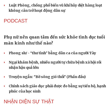
Luật Phòng, chống phổ biến vũ khí hủy diệt hàng loạt
không cản trở hoạt động dân sự
PODCAST
Phụ nữ nên quan tâm đến sức khỏe tình dục tuổi
mãn kinh như thế nào?
Phong slư - “thư tình” bằng dân ca của người Tày
Ngại khám bệnh, nhiều người tự chữa bệnh xã hội rồi
Du lịch
Podcast
nhận hậu quả lớn
Tư vấn
Câu chuyện thời sự
Truyện ngắn: "Bờ sông gió thổi" (Phần đầu)
Săn Tour
Đọc truyện đêm khuya
check-in
Cửa sổ tình yêu
Chính sách giáo dục phải được đo bằng sự tiến bộ, hạnh
Kể chuyện cho bé
phúc của học sinh
Hạt giống tâm hồn
NHẬN DIỆN SỰ THẬT