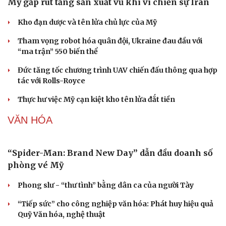
Mỹ gấp rút tăng sản xuất vũ khí vì chiến sự Iran
Kho đạn dược và tên lửa chủ lực của Mỹ
Tham vọng robot hóa quân đội, Ukraine đau đầu với
Sức khỏe
Đời sống
“ma trận” 550 biến thể
Dinh dưỡng - món ngon
Nhà đẹp
Cây thuốc
Blog
Đức tăng tốc chương trình UAV chiến đấu thông qua hợp
Sản phụ khoa
Tình yêu - Gia đình
tác với Rolls-Royce
Nhi khoa
Thực hư việc Mỹ cạn kiệt kho tên lửa đắt tiền
Nam khoa
Làm đẹp - giảm cân
VĂN HÓA
Phòng mạch online
Ăn sạch sống khỏe
“Spider-Man: Brand New Day” dẫn đầu doanh số
phòng vé Mỹ
Phong slư - “thư tình” bằng dân ca của người Tày
“Tiếp sức” cho công nghiệp văn hóa: Phát huy hiệu quả
Quỹ Văn hóa, nghệ thuật