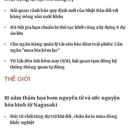
Hải quan cảnh báo quy định mới của Nhật Bản đối với
hàng nông sản xuất khẩu
Hà Nội gia hạn chuẩn bị thủ tục khởi công xây dựng 6 dự
án lớn
Cho ngân hàng quản lý tài sản bảo đảm trái phiếu: Cần
ngăn "mua bia kèm lạc"
Từ 12h đến 14h hôm nay (9/8), hải quan tạm dừng hệ
thống thông quan tự động
Doanh nghiệp
Công nghệ
THẾ GIỚI
Thông tin doanh nghiệp
Sành điệu
Doanh nghiệp 24h
Tin Công nghệ
Doanh nhân
Trải nghiệm
81 năm thảm họa bom nguyên tử và ước nguyện
Vì cộng đồng
Chuyển đổi số
hòa bình từ Nagasaki
Đức từ chối tăng dự trữ khí đốt, châu Âu lo mùa đông
khắc nghiệt