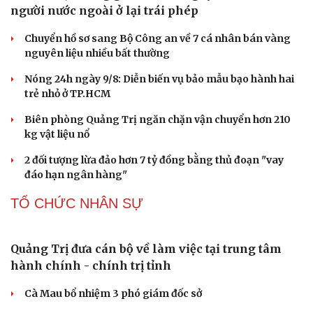
người nước ngoài ở lại trái phép
Sân khấu - Điện ảnh
Nghệ sĩ
Văn học
Thời trang
Chuyển hồ sơ sang Bộ Công an về 7 cá nhân bán vàng
Âm nhạc
Sao Việt
nguyên liệu nhiều bất thường
Di sản
Nóng 24h ngày 9/8: Diễn biến vụ bảo mẫu bạo hành hai
trẻ nhỏ ở TP.HCM
Biên phòng Quảng Trị ngăn chặn vận chuyển hơn 210
kg vật liệu nổ
2 đối tượng lừa đảo hơn 7 tỷ đồng bằng thủ đoạn "vay
đáo hạn ngân hàng"
TỔ CHỨC NHÂN SỰ
Quảng Trị đưa cán bộ về làm việc tại trung tâm
hành chính - chính trị tỉnh
Cà Mau bổ nhiệm 3 phó giám đốc sở