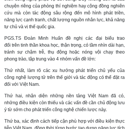
chuyện riêng của phòng thí nghiệm hay cộng đồng nghiên
cứu mà còn tác động sâu rộng đến mô hình phát triền,
năng lực cạnh tranh, chất lượng nguồn nhân lực, khả năng
tự chủ và vị thế quốc gia.
PGS.TS Đoàn Minh Huấn đề nghị các đại biểu trao
đổi trên tinh thần khoa học, thận trọng, có tầm nhìn dài hạn,
tránh sự chậm trễ, thụ động hoặc nóng vội chạy theo
phong trào, tập trung vào 4 nhóm vấn đề lớn:
Thứ nhất, làm rõ các xu hướng phát triển chủ yếu của
công nghệ lượng tử trên thế giới và tác động có thể đặt ra
đối với Việt Nam.
Kinh tế
Thị trường
Thứ hai, nhận diện những nền tảng Việt Nam đã có,
Bất động sản
Giá vàng
những điều kiện còn thiếu và các vấn đề cần chủ động lưu
Khởi nghiệp
Tiêu dùng
ý từ sớm cho phát triển công nghệ chiến lược này.
Tỷ giá
Chứng khoán
Thứ ba, xác định cách tiếp cận phù hợp với điều kiện thực
Giá cà phê
tiễn Việt Nam, đồng thời từng bước tạo dựng năng lực tích