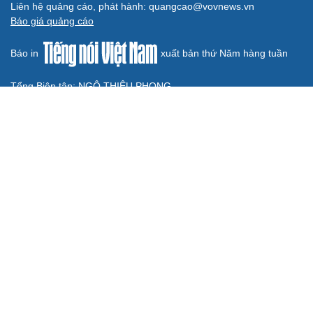
BÁO ĐIỆN TỬ TIẾNG NÓI VIỆT NAM
Trụ sở: 37 Bà Triệu, phường Cửa Nam, Hà Nội
Điện thoại: 84-24-22105148, 84-24-39785691
Thư điện tử: baodientuvov@vov.vn
Liên hệ quảng cáo, phát hành: quangcao@vovnews.vn
Báo giá quảng cáo
Báo in
xuất bản thứ Năm hàng tuần
Tổng Biên tập: NGÔ THIỆU PHONG
Phó Tổng Biên tập: Phạm Công Hân, Đặng Thị Khanh, Giang
Trung Sơn, Nguyễn Tuyết Yến
Cơ quan chủ quản: ĐÀI TIẾNG NÓI VIỆT NAM