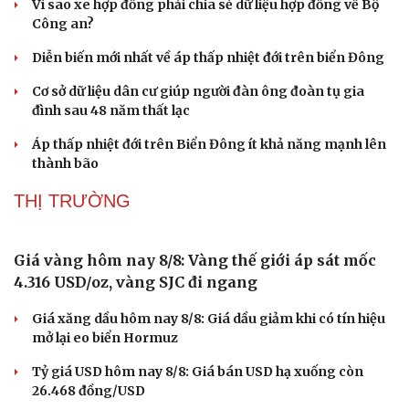
“Lá chắn số” bản làng và hơi ấm chính sách giữa
dông bão ở Lào Cai
Vì sao xe hợp đồng phải chia sẻ dữ liệu hợp đồng về Bộ
Công an?
Diễn biến mới nhất về áp thấp nhiệt đới trên biển Đông
Cơ sở dữ liệu dân cư giúp người đàn ông đoàn tụ gia
đình sau 48 năm thất lạc
Áp thấp nhiệt đới trên Biển Đông ít khả năng mạnh lên
thành bão
Sức khỏe
Đời sống
THỊ TRƯỜNG
Dinh dưỡng - món ngon
Nhà đẹp