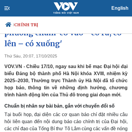
English
Công tác nhân sự của Hà Nội với
CHÍNH TRỊ
/
phương châm ‘có vào - có ra, có
lên – có xuống'
Chính trị
Xã hội
Thứ Sáu, 20:07, 17/10/2025
Đảng
Tin 24h
VOV.VN - Chiều 17/10, ngay sau khi bế mạc Đại hội đại
Tổ chức nhân sự
Dự báo thời tiết
biểu Đảng bộ thành phố Hà Nội khóa XVIII, nhiệm kỳ
Quốc hội
Giáo dục
2025–2030, Thường trực Thành ủy Hà Nội đã tổ chức
Nhận diện sự thật
Dấu ấn VOV
họp báo, thông tin về những định hướng, chương
Việc làm
Biển đảo
trình hành động lớn của Thủ đô trong giai đoạn mới.
Chuẩn bị nhân sự bài bản, gắn với chuyển đổi số
Tại buổi họp, đại diện các cơ quan báo chí đặt nhiều câu
hỏi liên quan đến nội dung báo cáo chính trị của Đại hội,
các chỉ đạo của Tổng Bí thư Tô Lâm cùng các vấn đề nóng