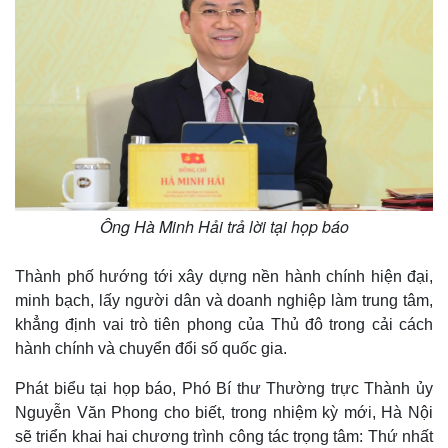
Thế giới
Multimedia
Quan sát
Video
Cuộc sống đó đây
Ảnh
Hồ sơ
E-Magazine
Infographic
Ông Hà Minh Hải trả lời tại họp báo
Thành phố hướng tới xây dựng nền hành chính hiện đại,
minh bạch, lấy người dân và doanh nghiệp làm trung tâm,
khẳng định vai trò tiên phong của Thủ đô trong cải cách
hành chính và chuyển đổi số quốc gia.
Phát biểu tại họp báo, Phó Bí thư Thường trực Thành ủy
Nguyễn Văn Phong cho biết, trong nhiệm kỳ mới, Hà Nội
sẽ triển khai hai chương trình công tác trọng tâm: Thứ nhất