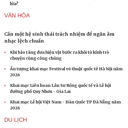
Đức tăng tốc chương trình UAV chiến đấu thông qua hợp
tác với Rolls-Royce
Tên lửa đạn đạo Nga khoét sâu lỗ hổng phòng không
Ukraine
Ban hành danh mục trang thiết bị phục vụ ứng phó tình
trạng khẩn cấp
Vì sao ông Trump “nóng mặt” trước tin Mỹ thiếu tên
lửa?
VĂN HÓA
Cần một hệ sinh thái trách nhiệm để ngăn âm
nhạc lệch chuẩn
Khi bảo tàng đưa hiện vật bước ra khỏi tủ kính trò
chuyện cùng công chúng