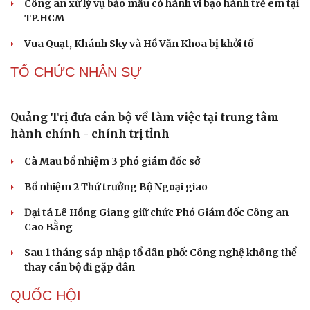
Bắt khẩn cấp bảo mẫu trong vụ hai trẻ nhỏ bị bạo
hành tại TP.HCM
Nóng 24h ngày 8/8: Công an làm việc với bảo mẫu bạo
hành trẻ ở TP.HCM
Bổ sung thẩm quyền xử phạt vi phạm hành chính với
nhiều chức danh
Công an xử lý vụ bảo mẫu có hành vi bạo hành trẻ em tại
TP.HCM
Vua Quạt, Khánh Sky và Hồ Văn Khoa bị khởi tố
TỔ CHỨC NHÂN SỰ
Quảng Trị đưa cán bộ về làm việc tại trung tâm
hành chính - chính trị tỉnh
Cà Mau bổ nhiệm 3 phó giám đốc sở