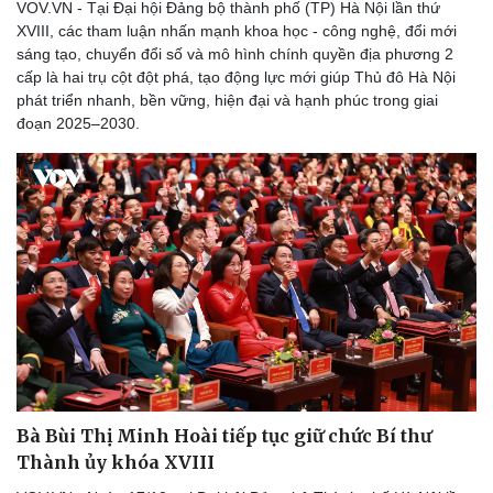
VOV.VN - Tại Đại hội Đảng bộ thành phố (TP) Hà Nội lần thứ
XVIII, các tham luận nhấn mạnh khoa học - công nghệ, đổi mới
sáng tạo, chuyển đổi số và mô hình chính quyền địa phương 2
cấp là hai trụ cột đột phá, tạo động lực mới giúp Thủ đô Hà Nội
phát triển nhanh, bền vững, hiện đại và hạnh phúc trong giai
đoạn 2025–2030.
Thể thao
Ô tô - Xe máy
Bóng đá
Ô tô
Lịch thi đấu bóng đá
Xe máy
Bà Bùi Thị Minh Hoài tiếp tục giữ chức Bí thư
Thế giới thể thao
Tư vấn
Thành ủy khóa XVIII
eSports
Hậu trường