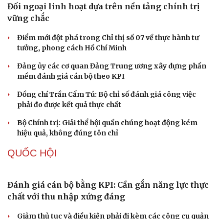
Thủ đoạn xuyên tạc mới trên không gian mạng thời AI
Tự cảnh giác trước tâm lý đám đông khi dùng mạng xã
hội
Khi mạng xã hội thành nơi phán xử
XÂY DỰNG, CHỈNH ĐỐN ĐẢNG
Đối ngoại linh hoạt dựa trên nền tảng chính trị
vững chắc
Điểm mới đột phá trong Chỉ thị số 07 về thực hành tư
tưởng, phong cách Hồ Chí Minh
Đảng ủy các cơ quan Đảng Trung ương xây dựng phần
mềm đánh giá cán bộ theo KPI
Đồng chí Trần Cẩm Tú: Bộ chỉ số đánh giá công việc
phải đo được kết quả thực chất