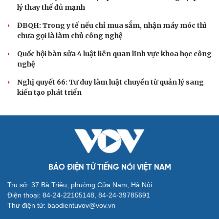
Bộ Chính trị: Giải thể hội quần chúng hoạt động kém
hiệu quả, không đúng tôn chỉ
QUỐC HỘI
Đánh giá cán bộ bằng KPI: Cần gắn năng lực thực
chất với thu nhập xứng đáng
Giảm thủ tục và điều kiện phải đi kèm các công cụ quản
lý thay thế đủ mạnh
ĐBQH: Trong y tế nếu chỉ mua sắm, nhận máy móc thì
chưa gọi là làm chủ công nghệ
Quốc hội bàn sửa 4 luật liên quan lĩnh vực khoa học công
nghệ
Nghị quyết 66: Tư duy làm luật chuyển từ quản lý sang
kiến tạo phát triển