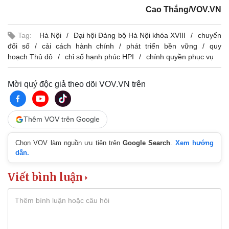
Cao Thắng/VOV.VN
Tag:
Hà Nội
Đại hội Đảng bộ Hà Nội khóa XVIII
chuyển
đổi số
cải cách hành chính
phát triển bền vững
quy
Pháp luật
Quân sự - Quốc phòng
hoạch Thủ đô
chỉ số hạnh phúc HPI
chính quyền phục vụ
Vụ án
Vũ khí
Tin nóng
Việt Nam
Mời quý độc giả theo dõi VOV.VN trên
Tư vấn luật
Phân tích
Thêm VOV trên Google
Chọn VOV làm nguồn ưu tiên trên
Google Search
.
Xem hướng
dẫn.
Viết bình luận