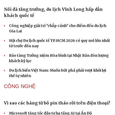
Ấn tượng khai mạc Festival võ thuật quốc tế Hà Nội năm
2026
Khai mạc Liên hoan Lân Sư Rồng quốc tế và Lễ hội
đường phố Quy Nhơn - Gia Lai
Khai mạc Lễ hội Việt Nam - Hàn Quốc TP Đà Nẵng năm
2026
DU LỊCH
Nối đà tăng trưởng, du lịch Vĩnh Long hấp dẫn
khách quốc tế
Văn hóa
Giải trí
Công nghiệp giải trí "chắp cánh" cho điểm đến du lịch
Sân khấu - Điện ảnh
Nghệ sĩ
Gia Lai
Văn học
Thời trang
Âm nhạc
Sao Việt
Hội chợ Du lịch quốc tế TP.HCM 2026 có quy mô lớn nhất
Di sản
từ trước đến nay
Bảo tàng Tưởng niệm Hòa bình tại Nhật Bản đón lượng