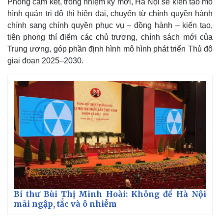
Phong cam kết, trong nhiệm kỳ mới, Hà Nội sẽ kiến tạo mô
hình quản trị đô thị hiện đại, chuyển từ chính quyền hành
chính sang chính quyền phục vụ – đồng hành – kiến tạo,
tiên phong thí điểm các chủ trương, chính sách mới của
Trung ương, góp phần định hình mô hình phát triển Thủ đô
giai đoạn 2025–2030.
Bí thư Bùi Thị Minh Hoài: Không để Hà Nội
mãi ngập, tắc và ô nhiễm