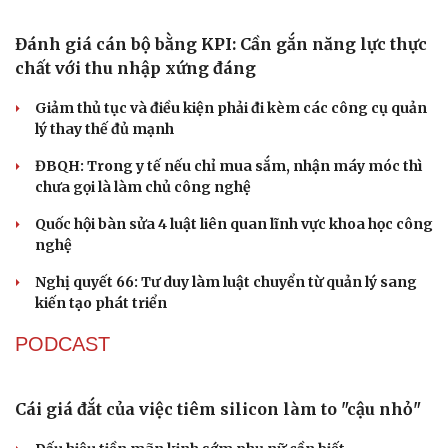
Bổ nhiệm 2 Thứ trưởng Bộ Ngoại giao
Đại tá Lê Hồng Giang giữ chức Phó Giám đốc Công an
Cao Bằng
Du lịch
Podcast
Tư vấn
Câu chuyện thời sự
Sau 1 tháng sáp nhập tổ dân phố: Công nghệ không thể
Săn Tour
Đọc truyện đêm khuya
thay cán bộ đi gặp dân
check-in
Cửa sổ tình yêu
Kể chuyện cho bé
QUỐC HỘI
Hạt giống tâm hồn
Đánh giá cán bộ bằng KPI: Cần gắn năng lực thực
chất với thu nhập xứng đáng
Giảm thủ tục và điều kiện phải đi kèm các công cụ quản
lý thay thế đủ mạnh
ĐBQH: Trong y tế nếu chỉ mua sắm, nhận máy móc thì
chưa gọi là làm chủ công nghệ
Quốc hội bàn sửa 4 luật liên quan lĩnh vực khoa học công