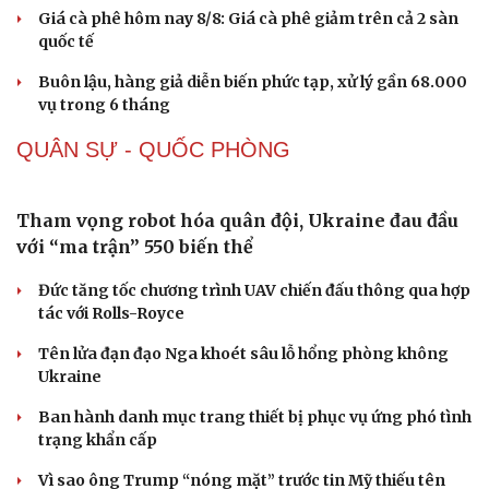
Cây thuốc
Blog
Sản phụ khoa
Tình yêu - Gia đình
Nhi khoa
Giá vàng hôm nay 8/8: Vàng thế giới áp sát mốc
Nam khoa
4.316 USD/oz, vàng SJC đi ngang
Làm đẹp - giảm cân
Phòng mạch online
Giá xăng dầu hôm nay 8/8: Giá dầu giảm khi có tín hiệu
Ăn sạch sống khỏe
mở lại eo biển Hormuz
Tỷ giá USD hôm nay 8/8: Giá bán USD hạ xuống còn
26.468 đồng/USD
Giá cà phê hôm nay 8/8: Giá cà phê giảm trên cả 2 sàn
quốc tế
Buôn lậu, hàng giả diễn biến phức tạp, xử lý gần 68.000
vụ trong 6 tháng
QUÂN SỰ - QUỐC PHÒNG
Tham vọng robot hóa quân đội, Ukraine đau đầu
với “ma trận” 550 biến thể