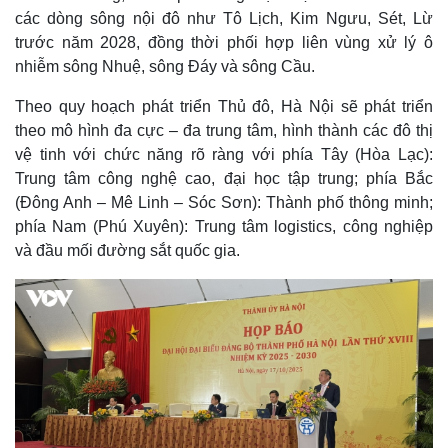
các dòng sông nội đô như Tô Lịch, Kim Ngưu, Sét, Lừ
trước năm 2028, đồng thời phối hợp liên vùng xử lý ô
nhiễm sông Nhuệ, sông Đáy và sông Cầu.
Theo quy hoạch phát triển Thủ đô, Hà Nội sẽ phát triển
theo mô hình đa cực – đa trung tâm, hình thành các đô thị
vệ tinh với chức năng rõ ràng với phía Tây (Hòa Lạc):
Trung tâm công nghệ cao, đại học tập trung; phía Bắc
(Đông Anh – Mê Linh – Sóc Sơn): Thành phố thông minh;
phía Nam (Phú Xuyên): Trung tâm logistics, công nghiệp
và đầu mối đường sắt quốc gia.
Kinh tế
Thị trường
Bất động sản
Giá vàng
Khởi nghiệp
Tiêu dùng
Tỷ giá
Chứng khoán
Giá cà phê