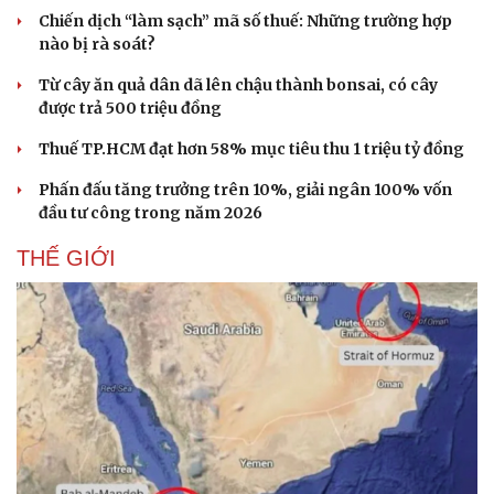
Chiến dịch “làm sạch” mã số thuế: Những trường hợp
nào bị rà soát?
Từ cây ăn quả dân dã lên chậu thành bonsai, có cây
được trả 500 triệu đồng
Thuế TP.HCM đạt hơn 58% mục tiêu thu 1 triệu tỷ đồng
Doanh nghiệp
Công nghệ
Phấn đấu tăng trưởng trên 10%, giải ngân 100% vốn
Thông tin doanh nghiệp
Sành điệu
đầu tư công trong năm 2026
Doanh nghiệp 24h
Tin Công nghệ
Doanh nhân
Trải nghiệm
THẾ GIỚI
Vì cộng đồng
Chuyển đổi số