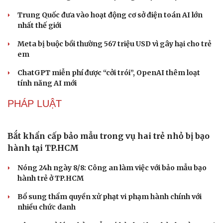
khách kỷ lục
Du lịch biển Việt Nam: Muốn bứt phá phải vượt khỏi lợi
thế tự nhiên
CÔNG NGHỆ
Vì sao các hãng từ bỏ pin tháo rời trên điện thoại?
Microsoft tăng tốc đầu tư hạ tầng AI tại Ấn Độ
Trung Quốc đưa vào hoạt động cơ sở điện toán AI lớn
nhất thế giới
Meta bị buộc bồi thường 567 triệu USD vì gây hại cho trẻ
em
ChatGPT miễn phí được “cởi trói”, OpenAI thêm loạt
tính năng AI mới
PHÁP LUẬT