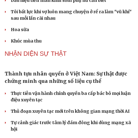
nghệ
Nghị quyết 66: Tư duy làm luật chuyển từ quản lý sang
kiến tạo phát triển
PODCAST
Cái giá đắt của việc tiêm silicon làm to "cậu nhỏ"
Dấu hiệu tiền mãn kinh sớm phụ nữ cần biết
Tôi bất lực khi vợ luôn mang chuyện ở rể ra làm "vũ khí"
sau mỗi lần cãi nhau
Hoa sữa
Khúc mùa thu
NHẬN DIỆN SỰ THẬT