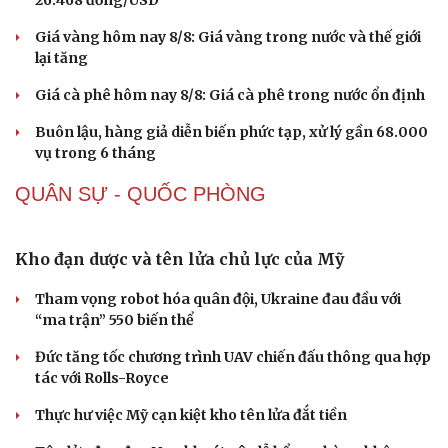
26.468 đồng/USD
Giá vàng hôm nay 8/8: Giá vàng trong nước và thế giới
lại tăng
Giá cà phê hôm nay 8/8: Giá cà phê trong nước ổn định
Buôn lậu, hàng giả diễn biến phức tạp, xử lý gần 68.000
vụ trong 6 tháng
QUÂN SỰ - QUỐC PHÒNG
Sức khỏe
Đời sống
Kho đạn dược và tên lửa chủ lực của Mỹ
Dinh dưỡng - món ngon
Nhà đẹp
Cây thuốc
Blog
Tham vọng robot hóa quân đội, Ukraine đau đầu với
Sản phụ khoa
Tình yêu - Gia đình
“ma trận” 550 biến thể
Nhi khoa
Nam khoa
Đức tăng tốc chương trình UAV chiến đấu thông qua hợp
Làm đẹp - giảm cân
tác với Rolls-Royce
Phòng mạch online
Ăn sạch sống khỏe
Thực hư việc Mỹ cạn kiệt kho tên lửa đắt tiền