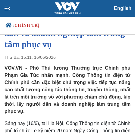
English
Cổng TTĐT Chính phủ lấy người
CHÍNH TRỊ
/
dân và doanh nghiệp làm trung
tâm phục vụ
Chính trị
Xã hội
Thứ Ba, 15:11, 16/06/2026
Đảng
Tin 24h
VOV.VN - Phó Thủ tướng Thường trực Chính phủ
Tổ chức nhân sự
Dự báo thời tiết
Phạm Gia Túc nhấn mạnh, Cổng Thông tin điện tử
Quốc hội
Giáo dục
Chính phủ cần đặc biệt chú trọng việc tiếp tục nâng
Nhận diện sự thật
Dấu ấn VOV
cao chất lượng công tác thông tin, truyền thông, nhất
Việc làm
Biển đảo
là trên môi trường số với phương châm chủ động, kịp
thời, lấy người dân và doanh nghiệp làm trung tâm
phục vụ.
Sáng nay (16/6), tại Hà Nội, Cổng Thông tin điện tử Chính
phủ tổ chức Lễ kỷ niệm 20 năm Ngày Cổng Thông tin điện