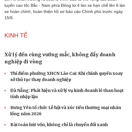
tuyến cao tốc Bắc - Nam phía Đông từ 4 làn xe hạn chế lên 6 làn
xe hoàn chỉnh, hoàn thiện hồ sơ báo cáo Chính phủ trước ngày
15/6.
KINH TẾ
Xử lý đến cùng vướng mắc, không đẩy doanh
nghiệp đi vòng
Thí điểm phường XHCN Lào Cai: Khi chính quyền xoay
sở thủ tục thay doanh nghiệp
Đà Nẵng: Phát hiện và xử lý vụ kinh doanh lô than hoạt
tính nhập lậu
Hưng Yên tổ chức Lễ hội và xúc tiến thương mại nhãn
lồng năm 2026
Doanh nghiệp
Công nghệ
Thông tin doanh nghiệp
Sành điệu
Bài toán hút vốn, không chỉ là chuyển đổi xanh
Doanh nghiệp 24h
Tin Công nghệ