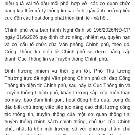
hiệu quả vai trò đầu mối phối hợp với các cơ quan chức
năng kịp thời xử lý thông tin sai lệch, gây ảnh hưởng tiêu
cực đến các hoạt động phát triển kinh tế - xã hội.
Chính phủ vừa ban hành Nghị định số 196/2026/NĐ-CP
ngày 01/6/2026 quy định chức năng, nhiệm vụ, quyền hạn
và cơ cấu tổ chức của Văn phòng Chính phủ, theo đó,
Cổng Thông tin điện tử Chính phủ sẽ được nâng cấp
thành Cục Thông tin và Truyền thông Chính phủ.
Định hướng nhiệm vụ thời gian tới, Phó Thủ tướng
Pháp luật
Quân sự - Quốc phòng
Thường trực đề nghị Văn phòng Chính phủ chỉ đạo Cổng
Vụ án
Vũ khí
Thông tin điện tử Chính phủ, sau này là Cục Thông tin và
Tin nóng
Việt Nam
Truyền thông Chính phủ, khẩn trương sắp xếp, kiện toàn
Tư vấn luật
Phân tích
bộ máy, bảo đảm tinh gọn, hoạt động hiệu quả, trong đó
đặc biệt chú trọng việc tiếp tục nâng cao chất lượng công
tác thông tin, truyền thông của một cơ quan thông tin,
truyền thông chính sách chính thống, chủ lực của Chính
phủ, nhất là trên môi trường số với phương châm chủ