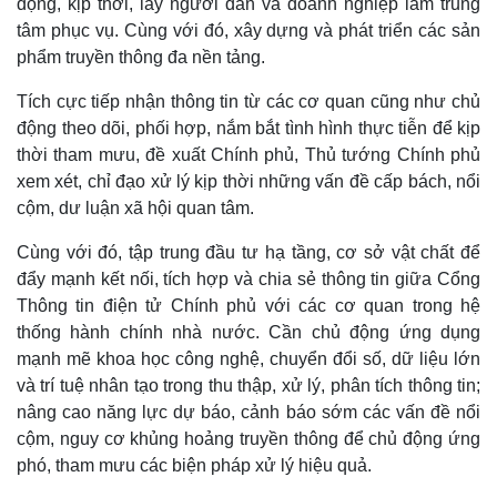
động, kịp thời, lấy người dân và doanh nghiệp làm trung
tâm phục vụ. Cùng với đó, xây dựng và phát triển các sản
phẩm truyền thông đa nền tảng.
Tích cực tiếp nhận thông tin từ các cơ quan cũng như chủ
động theo dõi, phối hợp, nắm bắt tình hình thực tiễn để kịp
thời tham mưu, đề xuất Chính phủ, Thủ tướng Chính phủ
xem xét, chỉ đạo xử lý kịp thời những vấn đề cấp bách, nổi
cộm, dư luận xã hội quan tâm.
Cùng với đó, tập trung đầu tư hạ tầng, cơ sở vật chất để
đẩy mạnh kết nối, tích hợp và chia sẻ thông tin giữa Cổng
Thông tin điện tử Chính phủ với các cơ quan trong hệ
thống hành chính nhà nước. Cần chủ động ứng dụng
mạnh mẽ khoa học công nghệ, chuyển đổi số, dữ liệu lớn
và trí tuệ nhân tạo trong thu thập, xử lý, phân tích thông tin;
nâng cao năng lực dự báo, cảnh báo sớm các vấn đề nổi
cộm, nguy cơ khủng hoảng truyền thông để chủ động ứng
phó, tham mưu các biện pháp xử lý hiệu quả.