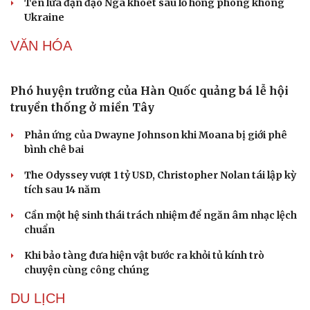
Tên lửa đạn đạo Nga khoét sâu lỗ hổng phòng không
Ukraine
VĂN HÓA
Phó huyện trưởng của Hàn Quốc quảng bá lễ hội
truyền thống ở miền Tây
Phản ứng của Dwayne Johnson khi Moana bị giới phê
bình chê bai
The Odyssey vượt 1 tỷ USD, Christopher Nolan tái lập kỳ
tích sau 14 năm
Cần một hệ sinh thái trách nhiệm để ngăn âm nhạc lệch
chuẩn
Khi bảo tàng đưa hiện vật bước ra khỏi tủ kính trò
chuyện cùng công chúng
DU LỊCH