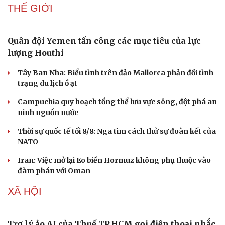
Doanh nhân
Trải nghiệm
THẾ GIỚI
Vì cộng đồng
Chuyển đổi số
Quân đội Yemen tấn công các mục tiêu của lực
lượng Houthi
Tây Ban Nha: Biểu tình trên đảo Mallorca phản đối tình
trạng du lịch ồ ạt
Campuchia quy hoạch tổng thể lưu vực sông, đột phá an
ninh nguồn nước
Thời sự quốc tế tối 8/8: Nga tìm cách thử sự đoàn kết của
NATO
Iran: Việc mở lại Eo biển Hormuz không phụ thuộc vào
đàm phán với Oman
XÃ HỘI
Trợ lý ảo AI của Thuế TP.HCM gọi điện thoại nhắc