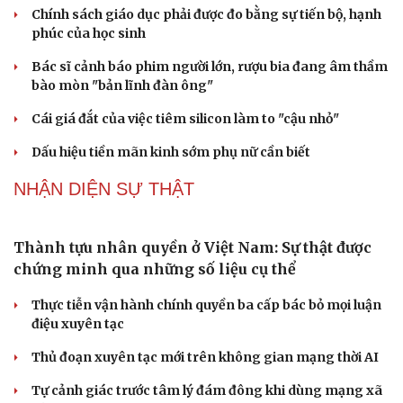
Chính sách giáo dục phải được đo bằng sự tiến bộ, hạnh
Du lịch
Podcast
phúc của học sinh
Tư vấn
Câu chuyện thời sự
Săn Tour
Đọc truyện đêm khuya
Bác sĩ cảnh báo phim người lớn, rượu bia đang âm thầm
check-in
Cửa sổ tình yêu
bào mòn "bản lĩnh đàn ông"
Kể chuyện cho bé
Hạt giống tâm hồn
Cái giá đắt của việc tiêm silicon làm to "cậu nhỏ"
Dấu hiệu tiền mãn kinh sớm phụ nữ cần biết
NHẬN DIỆN SỰ THẬT
Thành tựu nhân quyền ở Việt Nam: Sự thật được
chứng minh qua những số liệu cụ thể
Thực tiễn vận hành chính quyền ba cấp bác bỏ mọi luận
điệu xuyên tạc
Thủ đoạn xuyên tạc mới trên không gian mạng thời AI
Tự cảnh giác trước tâm lý đám đông khi dùng mạng xã