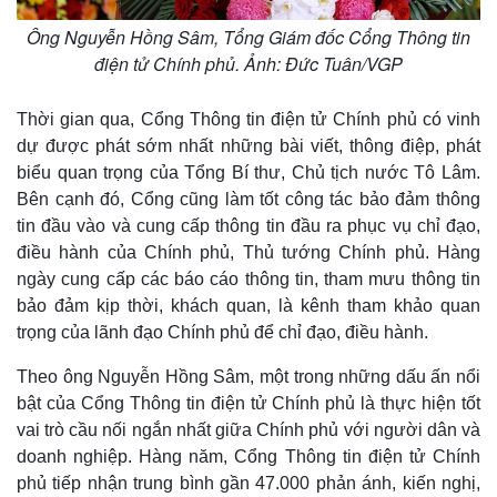
Ông Nguyễn Hồng Sâm, Tổng Giám đốc Cổng Thông tin
điện tử Chính phủ. Ảnh: Đức Tuân/VGP
Thế giới
Multimedia
Quan sát
Video
Thời gian qua, Cổng Thông tin điện tử Chính phủ có vinh
Cuộc sống đó đây
Ảnh
dự được phát sớm nhất những bài viết, thông điệp, phát
Hồ sơ
E-Magazine
biểu quan trọng của Tổng Bí thư, Chủ tịch nước Tô Lâm.
Infographic
Bên cạnh đó, Cổng cũng làm tốt công tác bảo đảm thông
tin đầu vào và cung cấp thông tin đầu ra phục vụ chỉ đạo,
điều hành của Chính phủ, Thủ tướng Chính phủ. Hàng
ngày cung cấp các báo cáo thông tin, tham mưu thông tin
bảo đảm kịp thời, khách quan, là kênh tham khảo quan
trọng của lãnh đạo Chính phủ để chỉ đạo, điều hành.
Theo ông Nguyễn Hồng Sâm, một trong những dấu ấn nổi
bật của Cổng Thông tin điện tử Chính phủ là thực hiện tốt
vai trò cầu nối ngắn nhất giữa Chính phủ với người dân và
doanh nghiệp. Hàng năm, Cổng Thông tin điện tử Chính
phủ tiếp nhận trung bình gần 47.000 phản ánh, kiến nghị,