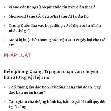
Vì sao các hãng từ bỏ pin tháo rời trên điện thoại?
Microsoft tăng tốc đầu tư hạ tầng AI tại Ấn Độ
Trung Quốc đưa vào hoạt động cơ sở điện toán AI lớn
nhất thế giới
Meta bị buộc bồi thường 567 triệu USD vì gây hại cho trẻ
Văn hóa
Giải trí
em
Sân khấu - Điện ảnh
Nghệ sĩ
Văn học
Thời trang
PHÁP LUẬT
Âm nhạc
Sao Việt
Di sản
Biên phòng Quảng Trị ngăn chặn vận chuyển
hơn 210 kg vật liệu nổ
2 đối tượng lừa đảo hơn 7 tỷ đồng bằng thủ đoạn "vay
đáo hạn ngân hàng"
Tạm giam cha dượng hành hạ, bắt bé gái 11 tuổi quỳ đến
1 giờ sáng