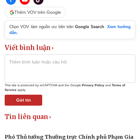
Thêm VOV trên Google
Thể thao
Ô tô - Xe máy
Chọn VOV làm nguồn ưu tiên trên
Google Search
.
Xem hướng
Bóng đá
Ô tô
dẫn.
Lịch thi đấu bóng đá
Xe máy
Thế giới thể thao
Tư vấn
Viết bình luận
eSports
Hậu trường
This site is protected by reCAPTCHA and the Google
Privacy Policy
and
Terms of
Service
apply.
Gửi tin
Tin liên quan
Phó Thủ tướng Thường trực Chính phủ Phạm Gia