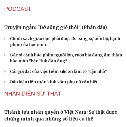
Sau 1 tháng sáp nhập tổ dân phố: Công nghệ không thể
thay cán bộ đi gặp dân
QUỐC HỘI
Đại biểu Quốc hội: Trao quyền lớn cho
Petrovietnam phải có “hàng rào” kiểm soát
Đề xuất tăng tuổi nghỉ hưu sĩ quan quân đội, tùy đặc thù
từng vị trí
Đại tướng Phan Văn Giang: Cấp phép UAV phải gắn với
định danh để bảo vệ bầu trời
ĐBQH đề xuất nhiều giải pháp hoàn thiện Luật phòng
chống vũ khí hủy diệt hàng loạt
Luật Phòng, chống phổ biến vũ khí hủy diệt hàng loạt
không cản trở hoạt động dân sự