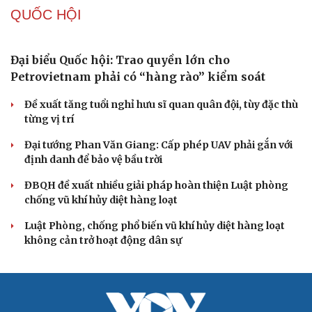
hội
Khi mạng xã hội thành nơi phán xử
XÂY DỰNG, CHỈNH ĐỐN ĐẢNG
Đối ngoại linh hoạt dựa trên nền tảng chính trị
vững chắc
Điểm mới đột phá trong Chỉ thị số 07 về thực hành tư
tưởng, phong cách Hồ Chí Minh
Đảng ủy các cơ quan Đảng Trung ương xây dựng phần
mềm đánh giá cán bộ theo KPI
Đồng chí Trần Cẩm Tú: Bộ chỉ số đánh giá công việc
phải đo được kết quả thực chất
Bộ Chính trị: Giải thể hội quần chúng hoạt động kém
hiệu quả, không đúng tôn chỉ