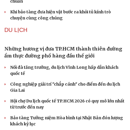
Đức tăng tốc chương trình UAV chiến đấu thông qua hợp
tác với Rolls-Royce
Thực hư việc Mỹ cạn kiệt kho tên lửa đắt tiền
Tên lửa đạn đạo Nga khoét sâu lỗ hổng phòng không
Ukraine
VĂN HÓA
Phó huyện trưởng của Hàn Quốc quảng bá lễ hội
truyền thống ở miền Tây
Phản ứng của Dwayne Johnson khi Moana bị giới phê
bình chê bai
The Odyssey vượt 1 tỷ USD, Christopher Nolan tái lập kỳ
tích sau 14 năm
Cần một hệ sinh thái trách nhiệm để ngăn âm nhạc lệch
chuẩn