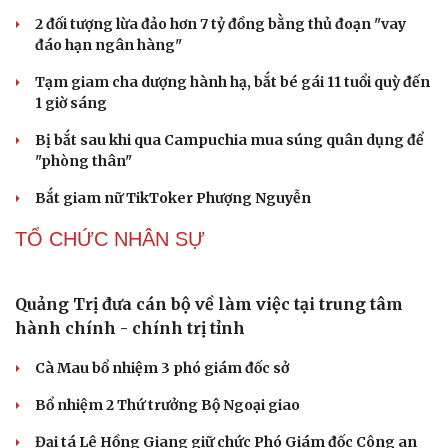
CÔNG NGHỆ
Các nhà khoa học Nhật Bản phát hiện dấu hiệu
của “hạt ma” trong vũ trụ
Vì sao các hãng từ bỏ pin tháo rời trên điện thoại?
Microsoft tăng tốc đầu tư hạ tầng AI tại Ấn Độ
Trung Quốc đưa vào hoạt động cơ sở điện toán AI lớn
nhất thế giới
Meta bị buộc bồi thường 567 triệu USD vì gây hại cho trẻ
em
PHÁP LUẬT
Biên phòng Quảng Trị ngăn chặn vận chuyển
hơn 210 kg vật liệu nổ