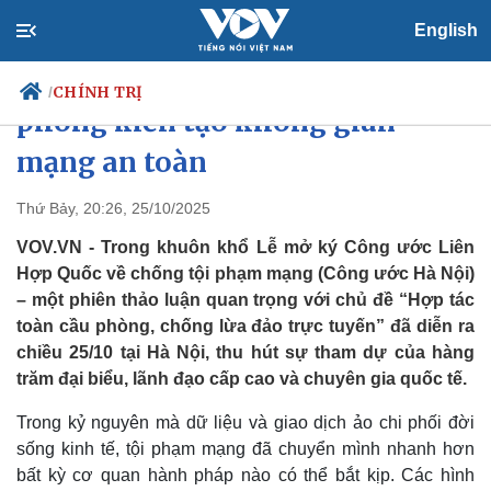
English
Công ước Hà Nội: Việt Nam tiên
CHÍNH TRỊ
/
phong kiến tạo không gian
mạng an toàn
Chính trị
Xã hội
Thứ Bảy, 20:26, 25/10/2025
Đảng
Tin 24h
VOV.VN - Trong khuôn khổ Lễ mở ký Công ước Liên
Tổ chức nhân sự
Dự báo thời tiết
Hợp Quốc về chống tội phạm mạng (Công ước Hà Nội)
Quốc hội
Giáo dục
– một phiên thảo luận quan trọng với chủ đề “Hợp tác
Nhận diện sự thật
Dấu ấn VOV
toàn cầu phòng, chống lừa đảo trực tuyến” đã diễn ra
Việc làm
Biển đảo
chiều 25/10 tại Hà Nội, thu hút sự tham dự của hàng
trăm đại biểu, lãnh đạo cấp cao và chuyên gia quốc tế.
Trong kỷ nguyên mà dữ liệu và giao dịch ảo chi phối đời
sống kinh tế, tội phạm mạng đã chuyển mình nhanh hơn
bất kỳ cơ quan hành pháp nào có thể bắt kịp. Các hình