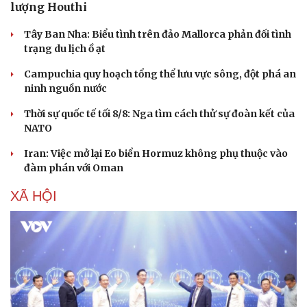
lượng Houthi
Tây Ban Nha: Biểu tình trên đảo Mallorca phản đối tình
trạng du lịch ồ ạt
Campuchia quy hoạch tổng thể lưu vực sông, đột phá an
Doanh nghiệp
Công nghệ
ninh nguồn nước
Thông tin doanh nghiệp
Sành điệu
Thời sự quốc tế tối 8/8: Nga tìm cách thử sự đoàn kết của
Doanh nghiệp 24h
Tin Công nghệ
NATO
Doanh nhân
Trải nghiệm
Vì cộng đồng
Chuyển đổi số
Iran: Việc mở lại Eo biển Hormuz không phụ thuộc vào
đàm phán với Oman
XÃ HỘI