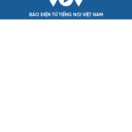
QUỐC HỘI
Đại biểu Quốc hội: Trao quyền lớn cho
Petrovietnam phải có “hàng rào” kiểm soát
Đề xuất tăng tuổi nghỉ hưu sĩ quan quân đội, tùy đặc thù
từng vị trí
Đại tướng Phan Văn Giang: Cấp phép UAV phải gắn với
định danh để bảo vệ bầu trời
ĐBQH đề xuất nhiều giải pháp hoàn thiện Luật phòng
chống vũ khí hủy diệt hàng loạt
Luật Phòng, chống phổ biến vũ khí hủy diệt hàng loạt
không cản trở hoạt động dân sự