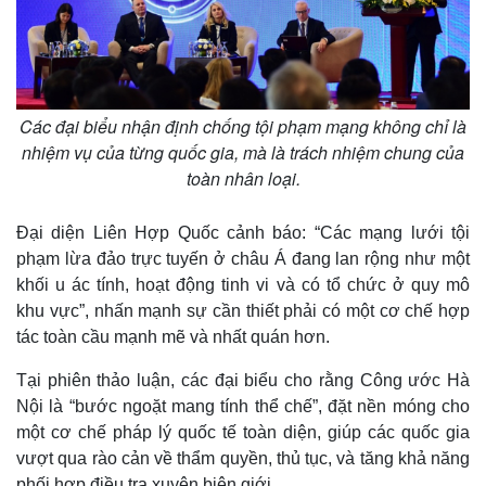
Các đại biểu nhận định chống tội phạm mạng không chỉ là
nhiệm vụ của từng quốc gia, mà là trách nhiệm chung của
toàn nhân loại.
Đại diện Liên Hợp Quốc cảnh báo: “Các mạng lưới tội
phạm lừa đảo trực tuyến ở châu Á đang lan rộng như một
khối u ác tính, hoạt động tinh vi và có tổ chức ở quy mô
khu vực”, nhấn mạnh sự cần thiết phải có một cơ chế hợp
tác toàn cầu mạnh mẽ và nhất quán hơn.
Tại phiên thảo luận, các đại biểu cho rằng Công ước Hà
Nội là “bước ngoặt mang tính thể chế”, đặt nền móng cho
Thế giới
Multimedia
một cơ chế pháp lý quốc tế toàn diện, giúp các quốc gia
Quan sát
Video
vượt qua rào cản về thẩm quyền, thủ tục, và tăng khả năng
Cuộc sống đó đây
Ảnh
phối hợp điều tra xuyên biên giới.