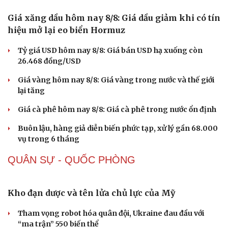
Giá xăng dầu hôm nay 8/8: Giá dầu giảm khi có tín
hiệu mở lại eo biển Hormuz
Sức khỏe
Đời sống
Dinh dưỡng - món ngon
Nhà đẹp
Tỷ giá USD hôm nay 8/8: Giá bán USD hạ xuống còn
Cây thuốc
Blog
26.468 đồng/USD
Sản phụ khoa
Tình yêu - Gia đình
Giá vàng hôm nay 8/8: Giá vàng trong nước và thế giới
Nhi khoa
lại tăng
Nam khoa
Làm đẹp - giảm cân
Giá cà phê hôm nay 8/8: Giá cà phê trong nước ổn định
Phòng mạch online