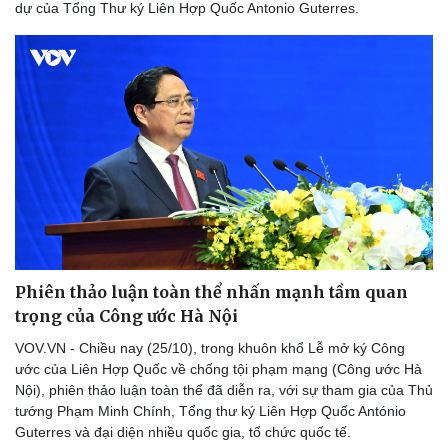
dự của Tổng Thư ký Liên Hợp Quốc Antonio Guterres.
Phiên thảo luận toàn thể nhấn mạnh tầm quan
trọng của Công ước Hà Nội
VOV.VN - Chiều nay (25/10), trong khuôn khổ Lễ mở ký Công
ước của Liên Hợp Quốc về chống tội phạm mạng (Công ước Hà
Nội), phiên thảo luận toàn thể đã diễn ra, với sự tham gia của Thủ
Thể thao
Ô tô - Xe máy
tướng Phạm Minh Chính, Tổng thư ký Liên Hợp Quốc António
Bóng đá
Ô tô
Guterres và đại diện nhiều quốc gia, tổ chức quốc tế.
Lịch thi đấu bóng đá
Xe máy