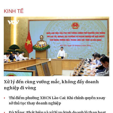
Thế giới thể thao
Tư vấn
KINH TẾ
eSports
Hậu trường
Xử lý đến cùng vướng mắc, không đẩy doanh
nghiệp đi vòng
Thí điểm phường XHCN Lào Cai: Khi chính quyền xoay
sở thủ tục thay doanh nghiệp
Đà Nẵng: Phát hiện và xử lý vụ kinh doanh lô than hoạt