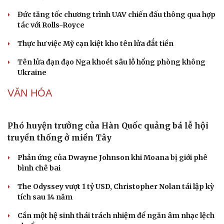
Ăn sạch sống khỏe
Buôn lậu, hàng giả diễn biến phức tạp, xử lý gần 68.000
vụ trong 6 tháng
QUÂN SỰ - QUỐC PHÒNG
Kho đạn dược và tên lửa chủ lực của Mỹ
Tham vọng robot hóa quân đội, Ukraine đau đầu với
“ma trận” 550 biến thể