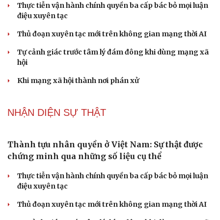
PODCAST
Truyện ngắn: "Bờ sông gió thổi" (Phần đầu)
Chính sách giáo dục phải được đo bằng sự tiến bộ, hạnh
phúc của học sinh
Bác sĩ cảnh báo phim người lớn, rượu bia đang âm thầm
bào mòn "bản lĩnh đàn ông"
Cái giá đắt của việc tiêm silicon làm to "cậu nhỏ"
Dấu hiệu tiền mãn kinh sớm phụ nữ cần biết
NHẬN DIỆN SỰ THẬT
Thành tựu nhân quyền ở Việt Nam: Sự thật được
chứng minh qua những số liệu cụ thể
Cải chính
Thực tiễn vận hành chính quyền ba cấp bác bỏ mọi luận