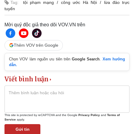
Tag:
tội phạm mạng
công ước Hà Nội
lừa đảo trực
tuyến
Mời quý độc giả theo dõi VOV.VN trên
Thêm VOV trên Google
Chọn VOV làm nguồn ưu tiên trên
Google Search
.
Xem hướng
dẫn.
Viết bình luận
Pháp luật
Quân sự - Quốc phòng
Vụ án
Vũ khí
Tin nóng
Việt Nam
Tư vấn luật
Phân tích
This site is protected by reCAPTCHA and the Google
Privacy Policy
and
Terms of
Service
apply.
Gửi tin