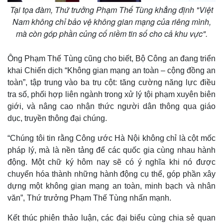
Tại tọa đàm, Thứ trưởng Phạm Thế Tùng khẳng định "Việt
Nam không chỉ bảo vệ không gian mạng của riêng mình,
mà còn góp phần củng cố niềm tin số cho cả khu vực".
Kinh tế
Thị trường
Ông Phạm Thế Tùng cũng cho biết, Bộ Công an đang triển
Bất động sản
Giá vàng
Khởi nghiệp
Tiêu dùng
khai Chiến dịch “Không gian mạng an toàn – cộng đồng an
Tỷ giá
toàn”, tập trung vào ba trụ cột: tăng cường năng lực điều
Chứng khoán
tra số, phối hợp liên ngành trong xử lý tội phạm xuyên biên
Giá cà phê
giới, và nâng cao nhận thức người dân thông qua giáo
dục, truyền thông đại chúng.
“Chúng tôi tin rằng Công ước Hà Nội không chỉ là cột mốc
pháp lý, mà là nền tảng để các quốc gia cùng nhau hành
động. Một chữ ký hôm nay sẽ có ý nghĩa khi nó được
chuyển hóa thành những hành động cụ thể, góp phần xây
dựng một không gian mạng an toàn, minh bạch và nhân
văn”, Thứ trưởng Phạm Thế Tùng nhấn mạnh.
Kết thúc phiên thảo luận, các đại biểu cùng chia sẻ quan