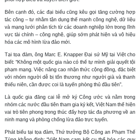
Hồ sơ
E-Magazine
Infographic
Bên cạnh đó, các đại biểu cũng kêu gọi tăng cường hợp
tác công – tư nhằm tận dụng thế mạnh công nghệ, dữ liệu
và mạng lưới phân tích từ các doanh nghiệp lớn trong lĩnh
vực tài chính – công nghệ, giúp sớm phát hiện và vô hiệu
hóa các mô hình lừa đảo mới.
Tại tọa đàm, ông Marc E. Knapper Đại sứ Mỹ tại Việt cho
biết: “Không một quốc gia nào có thể tự mình giải quyết tội
phạm mạng. Việc nâng cao nhận thức cộng đồng, đặc biệt
với nhóm người dễ bị tổn thương như người già và thanh
thiếu niên, cần được coi là tuyến phòng thủ đầu tiên”.
Là quốc gia đăng cai lễ mở ký Công ước và nằm trong
nhóm các nước đầu tiên tham gia ký kết, Việt Nam thể hiện
vai trò tiên phong trong thúc đẩy hợp tác đa phương về an
ninh mạng và phòng chống lừa đảo trực tuyến.
Phát biểu tại tọa đàm, Thứ trưởng Bộ Công an Phạm Thế
Tùng khẳng định: “Việt Nam cam kết cụ thể hóa các quy