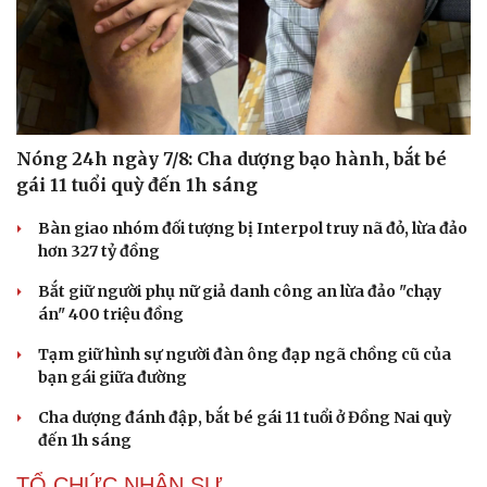
Nóng 24h ngày 7/8: Cha dượng bạo hành, bắt bé
gái 11 tuổi quỳ đến 1h sáng
Bàn giao nhóm đối tượng bị Interpol truy nã đỏ, lừa đảo
hơn 327 tỷ đồng
Bắt giữ người phụ nữ giả danh công an lừa đảo "chạy
án" 400 triệu đồng
Tạm giữ hình sự người đàn ông đạp ngã chồng cũ của
bạn gái giữa đường
Cha dượng đánh đập, bắt bé gái 11 tuổi ở Đồng Nai quỳ
đến 1h sáng
TỔ CHỨC NHÂN SỰ