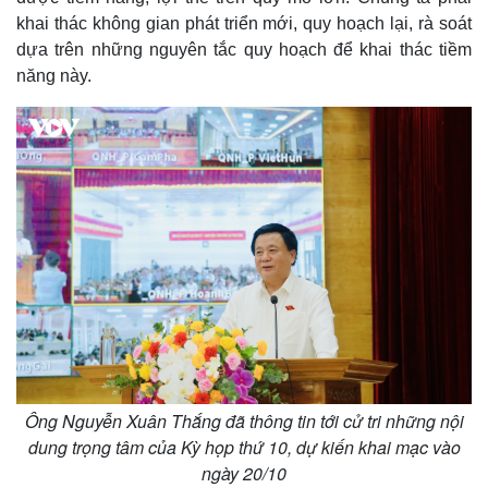
khai thác không gian phát triển mới, quy hoạch lại, rà soát
dựa trên những nguyên tắc quy hoạch để khai thác tiềm
năng này.
Thế giới
Multimedia
Quan sát
Video
Cuộc sống đó đây
Ảnh
Hồ sơ
E-Magazine
Infographic
Ông Nguyễn Xuân Thắng đã thông tin tới cử tri những nội
dung trọng tâm của Kỳ họp thứ 10, dự kiến khai mạc vào
ngày 20/10