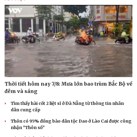
Thời tiết hôm nay 7/8: Mưa lớn bao trùm Bắc Bộ về
đêm và sáng
Doanh nghiệp
Công nghệ
Tìm thấy hài cốt 2 liệt sĩ ở Đà Nẵng từ thông tin nhân
Thông tin doanh nghiệp
Sành điệu
dân cung cấp
Doanh nghiệp 24h
Tin Công nghệ
Thôn có 95% đồng bào dân tộc Dao ở Lào Cai được công
Doanh nhân
Trải nghiệm
nhận "Thôn số"
Vì cộng đồng
Chuyển đổi số