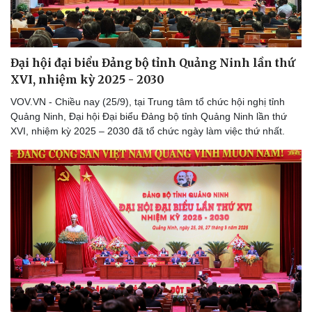
Pháp luật
Quân sự - Quốc phòng
Vụ án
Vũ khí
Tin nóng
Việt Nam
Đại hội đại biểu Đảng bộ tỉnh Quảng Ninh lần thứ
Tư vấn luật
Phân tích
XVI, nhiệm kỳ 2025 - 2030
VOV.VN - Chiều nay (25/9), tại Trung tâm tổ chức hội nghị tỉnh
Quảng Ninh, Đại hội Đại biểu Đảng bộ tỉnh Quảng Ninh lần thứ
XVI, nhiệm kỳ 2025 – 2030 đã tổ chức ngày làm việc thứ nhất.