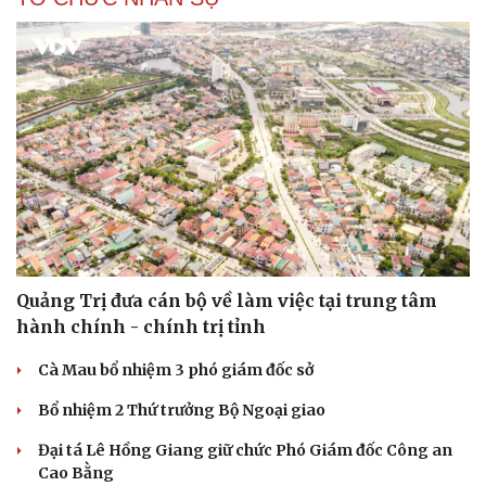
Du lịch
Podcast
Tư vấn
Câu chuyện thời sự
Săn Tour
Đọc truyện đêm khuya
check-in
Cửa sổ tình yêu
Quảng Trị đưa cán bộ về làm việc tại trung tâm
Kể chuyện cho bé
hành chính - chính trị tỉnh
Hạt giống tâm hồn
Cà Mau bổ nhiệm 3 phó giám đốc sở
Bổ nhiệm 2 Thứ trưởng Bộ Ngoại giao
Đại tá Lê Hồng Giang giữ chức Phó Giám đốc Công an
Cao Bằng