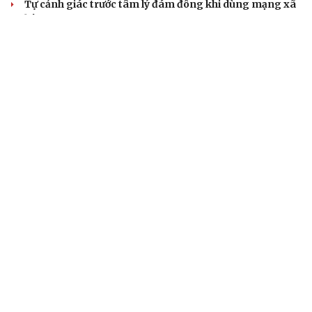
Tự cảnh giác trước tâm lý đám đông khi dùng mạng xã
hội
Khi mạng xã hội thành nơi phán xử
XÂY DỰNG, CHỈNH ĐỐN ĐẢNG
Điểm mới đột phá trong Chỉ thị số 07 về thực
hành tư tưởng, phong cách Hồ Chí Minh