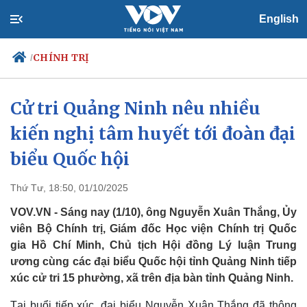
English
CHÍNH TRỊ
/
Cử tri Quảng Ninh nêu nhiều
kiến nghị tâm huyết tới đoàn đại
Chính trị
Xã hội
Đảng
Tin 24h
biểu Quốc hội
Tổ chức nhân sự
Dự báo thời tiết
Quốc hội
Giáo dục
Thứ Tư, 18:50, 01/10/2025
Nhận diện sự thật
Dấu ấn VOV
Việc làm
VOV.VN - Sáng nay (1/10), ông Nguyễn Xuân Thắng, Ủy
Biển đảo
viên Bộ Chính trị, Giám đốc Học viện Chính trị Quốc
gia Hồ Chí Minh, Chủ tịch Hội đồng Lý luận Trung
ương cùng các đại biểu Quốc hội tỉnh Quảng Ninh tiếp
xúc cử tri 15 phường, xã trên địa bàn tỉnh Quảng Ninh.
Tại buổi tiếp xúc, đại biểu Nguyễn Xuân Thắng đã thông