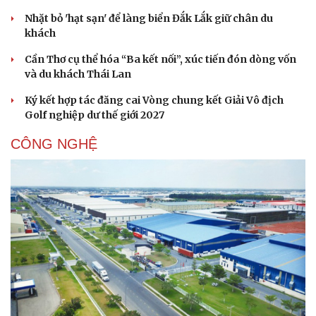
Nhặt bỏ 'hạt sạn' để làng biển Đắk Lắk giữ chân du
khách
Cần Thơ cụ thể hóa “Ba kết nối”, xúc tiến đón dòng vốn
và du khách Thái Lan
Ký kết hợp tác đăng cai Vòng chung kết Giải Vô địch
Golf nghiệp dư thế giới 2027
CÔNG NGHỆ
Văn hóa
Giải trí
Sân khấu - Điện ảnh
Nghệ sĩ
Văn học
Thời trang
Âm nhạc
Sao Việt
Di sản