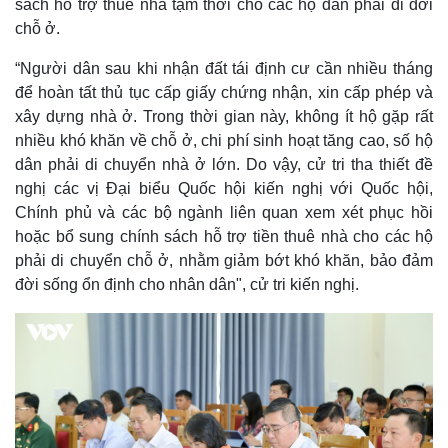
sách hỗ trợ thuê nhà tạm thời cho các hộ dân phải di dời
chỗ ở.
“Người dân sau khi nhận đất tái định cư cần nhiều tháng
để hoàn tất thủ tục cấp giấy chứng nhận, xin cấp phép và
xây dựng nhà ở. Trong thời gian này, không ít hộ gặp rất
nhiều khó khăn về chỗ ở, chi phí sinh hoạt tăng cao, số hộ
dân phải di chuyển nhà ở lớn. Do vậy, cử tri tha thiết đề
nghị các vị Đại biểu Quốc hội kiến nghị với Quốc hội,
Chính phủ và các bộ ngành liên quan xem xét phục hồi
hoặc bổ sung chính sách hỗ trợ tiền thuê nhà cho các hộ
phải di chuyển chỗ ở, nhằm giảm bớt khó khăn, bảo đảm
đời sống ổn định cho nhân dân", cử tri kiến nghị.