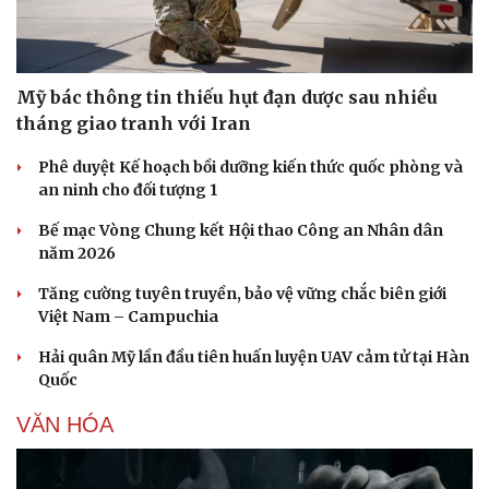
Mỹ bác thông tin thiếu hụt đạn dược sau nhiều
tháng giao tranh với Iran
Phê duyệt Kế hoạch bồi dưỡng kiến thức quốc phòng và
an ninh cho đối tượng 1
Bế mạc Vòng Chung kết Hội thao Công an Nhân dân
năm 2026
Sức khỏe
Đời sống
Tăng cường tuyên truyền, bảo vệ vững chắc biên giới
Dinh dưỡng - món ngon
Nhà đẹp
Việt Nam – Campuchia
Cây thuốc
Blog
Sản phụ khoa
Tình yêu - Gia đình
Hải quân Mỹ lần đầu tiên huấn luyện UAV cảm tử tại Hàn
Nhi khoa
Quốc
Nam khoa
VĂN HÓA
Làm đẹp - giảm cân
Phòng mạch online
Ăn sạch sống khỏe