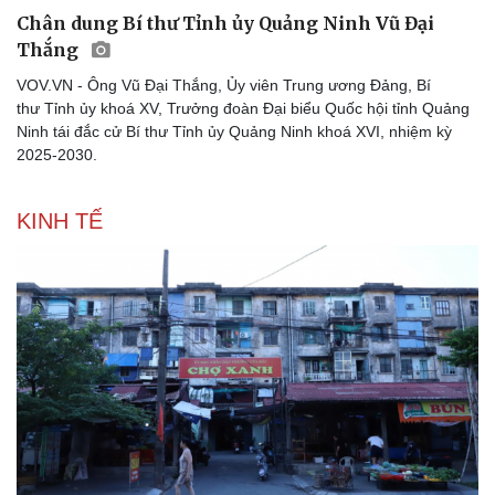
Chân dung Bí thư Tỉnh ủy Quảng Ninh Vũ Đại
Thắng
VOV.VN - Ông Vũ Đại Thắng, Ủy viên Trung ương Đảng, Bí
thư Tỉnh ủy khoá XV, Trưởng đoàn Đại biểu Quốc hội tỉnh Quảng
Ninh tái đắc cử Bí thư Tỉnh ủy Quảng Ninh khoá XVI, nhiệm kỳ
2025-2030.
KINH TẾ
Thể thao
Ô tô - Xe máy
Bóng đá
Ô tô
Lịch thi đấu bóng đá
Xe máy