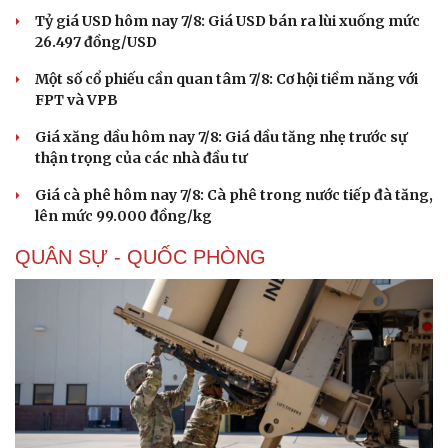
Tỷ giá USD hôm nay 7/8: Giá USD bán ra lùi xuống mức
26.497 đồng/USD
Một số cổ phiếu cần quan tâm 7/8: Cơ hội tiềm năng với
FPT và VPB
Giá xăng dầu hôm nay 7/8: Giá dầu tăng nhẹ trước sự
thận trọng của các nhà đầu tư
Giá cà phê hôm nay 7/8: Cà phê trong nước tiếp đà tăng,
lên mức 99.000 đồng/kg
QUÂN SỰ - QUỐC PHÒNG