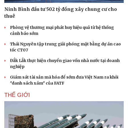
Thế giới thể thao
Tư vấn
eSports
Ninh Bình đầu tư 502 tỷ đồng xây chung cư cho
Hậu trường
thuê
Phòng vệ thương mại phát huy hiệu quả từ hệ thống
cảnh báo sớm
Thái Nguyên tập trung giải phóng mặt bằng dự án cao
tốc CT07
Đắk Lắk thực hiện chuyển giao vốn nhà nước tại doanh
nghiệp
Giám sát tài sản mã hóa để sớm đưa Việt Nam ra khỏi
"danh sách xám" của FATF
THẾ GIỚI