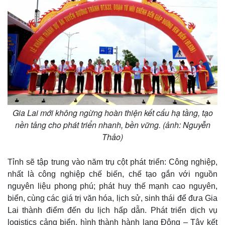
Kinh tế
Thị trường
Bất động sản
Giá vàng
Khởi nghiệp
Tiêu dùng
Tỷ giá
Chứng khoán
Giá cà phê
Gia Lai mới không ngừng hoàn thiện kết cấu hạ tầng, tạo
nền tảng cho phát triển nhanh, bền vững. (ảnh: Nguyễn
Thảo)
Tỉnh sẽ tập trung vào năm trụ cột phát triển: Công nghiệp,
nhất là công nghiệp chế biến, chế tạo gắn với nguồn
nguyên liệu phong phú; phát huy thế mạnh cao nguyên,
biển, cùng các giá trị văn hóa, lịch sử, sinh thái để đưa Gia
Lai thành điểm đến du lịch hấp dẫn. Phát triển dịch vụ
logistics cảng biển, hình thành hành lang Đông – Tây kết