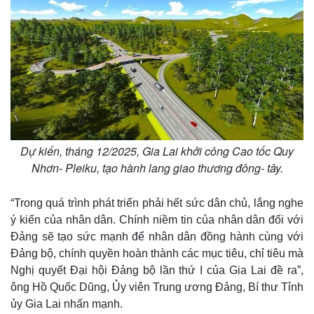
Pháp luật
Quân sự - Quốc phòng
Vụ án
Vũ khí
Dự kiến, tháng 12/2025, Gia Lai khởi công Cao tốc Quy
Tin nóng
Việt Nam
Nhơn- Pleiku, tạo hành lang giao thương đông- tây.
Tư vấn luật
Phân tích
“Trong quá trình phát triển phải hết sức dân chủ, lắng nghe
ý kiến của nhân dân. Chính niềm tin của nhân dân đối với
Đảng sẽ tạo sức mạnh để nhân dân đồng hành cùng với
Đảng bộ, chính quyền hoàn thành các mục tiêu, chỉ tiêu mà
Nghị quyết Đại hội Đảng bộ lần thứ I của Gia Lai đề ra”,
ông Hồ Quốc Dũng, Ủy viên Trung ương Đảng, Bí thư Tỉnh
ủy Gia Lai nhấn mạnh.