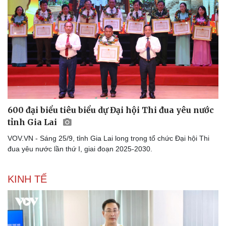
Thông tin doanh nghiệp
Sành điệu
Doanh nghiệp 24h
Tin Công nghệ
Doanh nhân
Trải nghiệm
Vì cộng đồng
Chuyển đổi số
600 đại biểu tiêu biểu dự Đại hội Thi đua yêu nước
tỉnh Gia Lai
VOV.VN - Sáng 25/9, tỉnh Gia Lai long trọng tổ chức Đại hội Thi
đua yêu nước lần thứ I, giai đoạn 2025-2030.
KINH TẾ