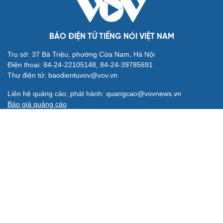
BÁO ĐIỆN TỬ TIẾNG NÓI VIỆT NAM
Trụ sở: 37 Bà Triệu, phường Cửa Nam, Hà Nội
Điện thoại: 84-24-22105148, 84-24-39785691
Thư điện tử: baodientuvov@vov.vn
Liên hệ quảng cáo, phát hành: quangcao@vovnews.vn
Báo giá quảng cáo
Báo in
xuất bản thứ Năm hàng tuần
Tổng Biên tập: NGÔ THIỆU PHONG
Phó Tổng Biên tập: Phạm Công Hân, Đặng Thị Khanh, Giang
Trung Sơn, Nguyễn Tuyết Yến
Cơ quan chủ quản: ĐÀI TIẾNG NÓI VIỆT NAM