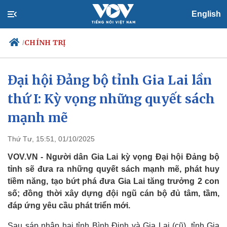
English
CHÍNH TRỊ
/
Đại hội Đảng bộ tỉnh Gia Lai lần
thứ I: Kỳ vọng những quyết sách
Chính trị
Xã hội
Đảng
Tin 24h
mạnh mẽ
Tổ chức nhân sự
Dự báo thời tiết
Quốc hội
Giáo dục
Thứ Tư, 15:51, 01/10/2025
Nhận diện sự thật
Dấu ấn VOV
Việc làm
VOV.VN - Người dân Gia Lai kỳ vọng Đại hội Đảng bộ
Biển đảo
tỉnh sẽ đưa ra những quyết sách mạnh mẽ, phát huy
tiềm năng, tạo bứt phá đưa Gia Lai tăng trưởng 2 con
số; đồng thời xây dựng đội ngũ cán bộ đủ tâm, tầm,
đáp ứng yêu cầu phát triển mới.
Sau sáp nhập hai tỉnh Bình Định và Gia Lai (cũ), tỉnh Gia