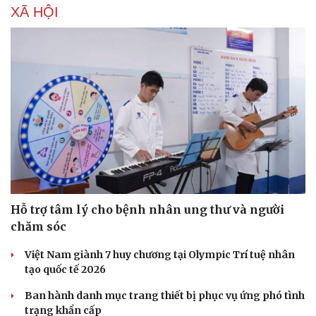
XÃ HỘI
Sức khỏe
Đời sống
Dinh dưỡng - món ngon
Nhà đẹp
Cây thuốc
Blog
Sản phụ khoa
Tình yêu - Gia đình
Nhi khoa
Nam khoa
Làm đẹp - giảm cân
Phòng mạch online
Ăn sạch sống khỏe
Hỗ trợ tâm lý cho bệnh nhân ung thư và người
chăm sóc
Việt Nam giành 7 huy chương tại Olympic Trí tuệ nhân
tạo quốc tế 2026
Ban hành danh mục trang thiết bị phục vụ ứng phó tình
trạng khẩn cấp