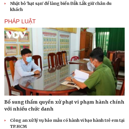
Nhặt bỏ 'hạt sạn' để làng biển Đắk Lắk giữ chân du
Tư vấn
Câu chuyện thời sự
khách
Săn Tour
Đọc truyện đêm khuya
check-in
Cửa sổ tình yêu
PHÁP LUẬT
Kể chuyện cho bé
Hạt giống tâm hồn
Bổ sung thẩm quyền xử phạt vi phạm hành chính
với nhiều chức danh
Công an xử lý vụ bảo mẫu có hành vi bạo hành trẻ em tại
TP.HCM