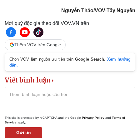
Nguyễn Thảo/VOV-Tây Nguyên
Mời quý độc giả theo dõi VOV.VN trên
Thêm VOV trên Google
Chọn VOV làm nguồn ưu tiên trên
Google Search
.
Xem hướng
dẫn.
Viết bình luận
Thể thao
Ô tô - Xe máy
Bóng đá
Ô tô
Lịch thi đấu bóng đá
Xe máy
Thế giới thể thao
Tư vấn
eSports
This site is protected by reCAPTCHA and the Google
Privacy Policy
and
Terms of
Hậu trường
Service
apply.
Gửi tin