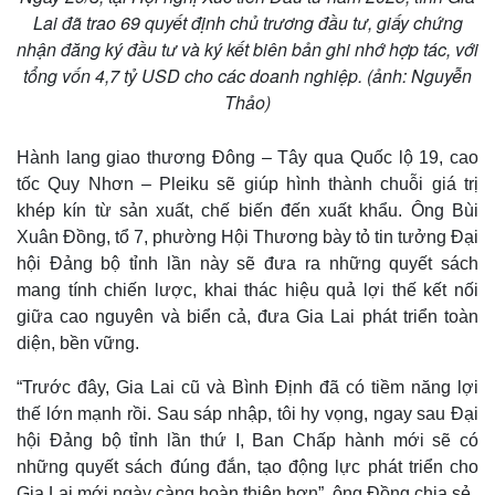
Lai đã trao 69 quyết định chủ trương đầu tư, giấy chứng
nhận đăng ký đầu tư và ký kết biên bản ghi nhớ hợp tác, với
tổng vốn 4,7 tỷ USD cho các doanh nghiệp. (ảnh: Nguyễn
Thảo)
Hành lang giao thương Đông – Tây qua Quốc lộ 19, cao
tốc Quy Nhơn – Pleiku sẽ giúp hình thành chuỗi giá trị
khép kín từ sản xuất, chế biến đến xuất khẩu. Ông Bùi
Xuân Đồng, tổ 7, phường Hội Thương bày tỏ tin tưởng Đại
hội Đảng bộ tỉnh lần này sẽ đưa ra những quyết sách
mang tính chiến lược, khai thác hiệu quả lợi thế kết nối
giữa cao nguyên và biển cả, đưa Gia Lai phát triển toàn
diện, bền vững.
“Trước đây, Gia Lai cũ và Bình Định đã có tiềm năng lợi
Thế giới
Multimedia
thế lớn mạnh rồi. Sau sáp nhập, tôi hy vọng, ngay sau Đại
Quan sát
Video
hội Đảng bộ tỉnh lần thứ I, Ban Chấp hành mới sẽ có
Cuộc sống đó đây
Ảnh
những quyết sách đúng đắn, tạo động lực phát triển cho
Hồ sơ
E-Magazine
Infographic
Gia Lai mới ngày càng hoàn thiện hơn”, ông Đồng chia sẻ.