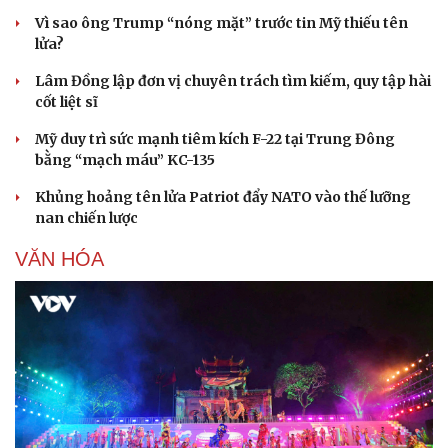
Vì sao ông Trump “nóng mặt” trước tin Mỹ thiếu tên
lửa?
Lâm Đồng lập đơn vị chuyên trách tìm kiếm, quy tập hài
cốt liệt sĩ
Mỹ duy trì sức mạnh tiêm kích F-22 tại Trung Đông
bằng “mạch máu” KC-135
Khủng hoảng tên lửa Patriot đẩy NATO vào thế lưỡng
nan chiến lược
VĂN HÓA
Văn hóa
Giải trí
Sân khấu - Điện ảnh
Nghệ sĩ
Văn học
Thời trang
Âm nhạc
Sao Việt
Di sản