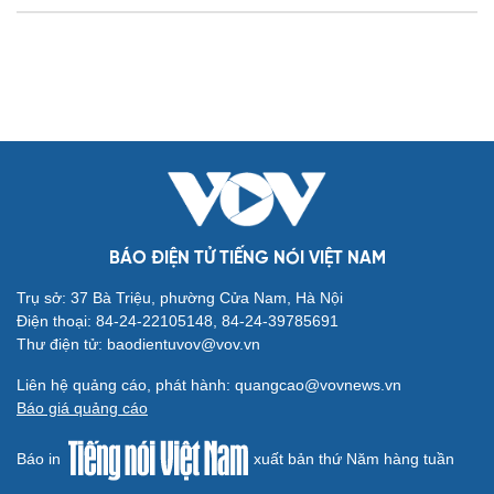
Ăn sạch sống khỏe
Văn hóa
Giải trí
Sân khấu - Điện ảnh
Nghệ sĩ
Văn học
Thời trang
Âm nhạc
Sao Việt
BÁO ĐIỆN TỬ TIẾNG NÓI VIỆT NAM
Di sản
Trụ sở: 37 Bà Triệu, phường Cửa Nam, Hà Nội
Điện thoại: 84-24-22105148, 84-24-39785691
Thư điện tử: baodientuvov@vov.vn
Liên hệ quảng cáo, phát hành: quangcao@vovnews.vn
Báo giá quảng cáo
Du lịch
Podcast
Tư vấn
Câu chuyện thời sự
Báo in
xuất bản thứ Năm hàng tuần
Săn Tour
Đọc truyện đêm khuya
check-in
Cửa sổ tình yêu