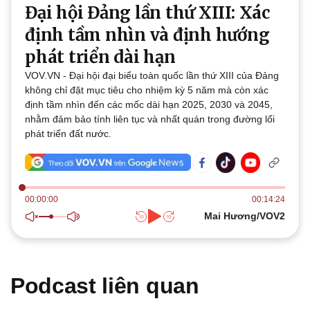
Đại hội Đảng lần thứ XIII: Xác
Thế giới
Multimedia
Quan sát
Video
định tầm nhìn và định hướng
Cuộc sống đó đây
Ảnh
phát triển dài hạn
Hồ sơ
E-Magazine
Infographic
VOV.VN - Đại hội đại biểu toàn quốc lần thứ XIII của Đảng
không chỉ đặt mục tiêu cho nhiệm kỳ 5 năm mà còn xác
định tầm nhìn đến các mốc dài hạn 2025, 2030 và 2045,
nhằm đảm bảo tính liên tục và nhất quán trong đường lối
phát triển đất nước.
Kinh tế
Thị trường
Bất động sản
Giá vàng
Khởi nghiệp
Tiêu dùng
00:00:00
00:14:24
Tỷ giá
Mai Hương/VOV2
Chứng khoán
Giá cà phê
Podcast liên quan