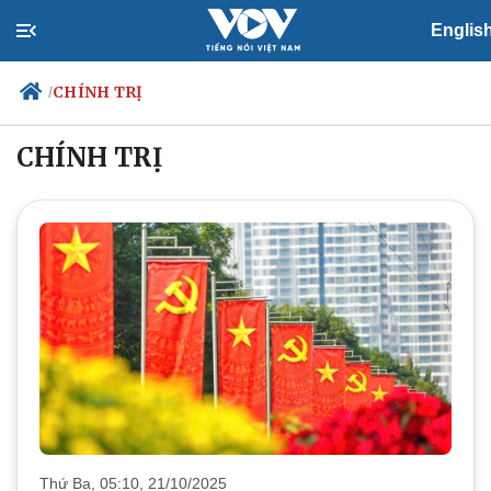
Englis
CHÍNH TRỊ
/
CHÍNH TRỊ
Chính trị
Xã hội
Đảng
Tin 24h
Tổ chức nhân sự
Dự báo thời tiết
Quốc hội
Giáo dục
Nhận diện sự thật
Dấu ấn VOV
Việc làm
Biển đảo
Thứ Ba, 05:10, 21/10/2025