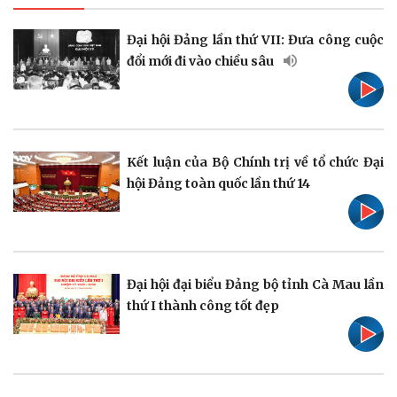
Pháp luật
Quân sự - Quốc phòng
Đại hội Đảng lần thứ VII: Đưa công cuộc
Vụ án
Vũ khí
đổi mới đi vào chiều sâu
Tin nóng
Việt Nam
Tư vấn luật
Phân tích
Kết luận của Bộ Chính trị về tổ chức Đại
hội Đảng toàn quốc lần thứ 14
Thể thao
Ô tô - Xe máy
Bóng đá
Ô tô
Lịch thi đấu bóng đá
Xe máy
Thế giới thể thao
Tư vấn
Đại hội đại biểu Đảng bộ tỉnh Cà Mau lần
eSports
thứ I thành công tốt đẹp
Hậu trường