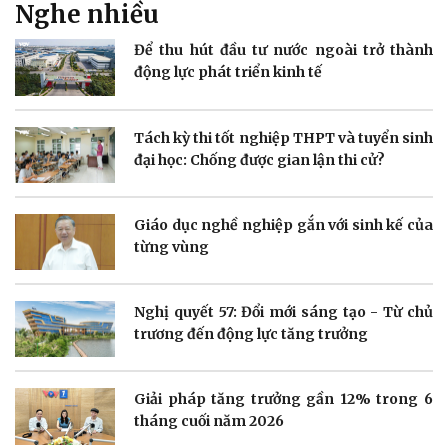
Nghe nhiều
Để thu hút đầu tư nước ngoài trở thành
Doanh nghiệp
Công nghệ
động lực phát triển kinh tế
Thông tin doanh nghiệp
Sành điệu
Doanh nghiệp 24h
Tin Công nghệ
Doanh nhân
Trải nghiệm
Tách kỳ thi tốt nghiệp THPT và tuyển sinh
Vì cộng đồng
Chuyển đổi số
đại học: Chống được gian lận thi cử?
Giáo dục nghề nghiệp gắn với sinh kế của
từng vùng
Sức khỏe
Đời sống
Dinh dưỡng - món ngon
Nhà đẹp
Nghị quyết 57: Đổi mới sáng tạo - Từ chủ
Cây thuốc
Blog
trương đến động lực tăng trưởng
Sản phụ khoa
Tình yêu - Gia đình
Nhi khoa
Nam khoa
Giải pháp tăng trưởng gần 12% trong 6
Làm đẹp - giảm cân
tháng cuối năm 2026
Phòng mạch online