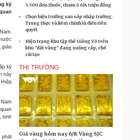
ng kỷ
3.500 đơn thuốc, tham ô 614 triệu đồng
 quan
Chọn hiệu trưởng sau sáp nhập trường:
Trung thực và liêm chính là điều tiên
quyết
 Nam.
 nước
Hiện trạng khu tập thể Giảng Võ trên
, giáo
khu "đất vàng" đang xuống cấp, chờ
cải tạo
THỊ TRƯỜNG
ập kỷ
n này
 Hiệp
t Nam
 quan
, sinh
Giá vàng hôm nay 6/8: Vàng SJC
 phát