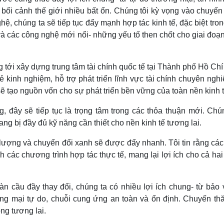
 bối cảnh thế giới nhiều bất ổn. Chúng tôi kỳ vọng vào chuyến
hệ, chúng ta sẽ tiếp tục đẩy mạnh hợp tác kinh tế, đặc biệt tro
, và các công nghệ mới nổi- những yếu tố then chốt cho giai đoạ
g tới xây dựng trung tâm tài chính quốc tế tại Thành phố Hồ Ch
kinh nghiệm, hỗ trợ phát triển lĩnh vực tài chính chuyên ngh
 sẽ tạo nguồn vốn cho sự phát triển bền vững của toàn nền kinh t
, đây sẽ tiếp tục là trọng tâm trong các thỏa thuận mới. Chú
g bị đầy đủ kỹ năng cần thiết cho nền kinh tế tương lai.
 lượng và chuyển đổi xanh sẽ được đẩy nhanh. Tôi tin rằng các
h các chương trình hợp tác thực tế, mang lại lợi ích cho cả ha
àn cầu đầy thay đổi, chúng ta có nhiều lợi ích chung- từ bảo
ơng mại tự do, chuỗi cung ứng an toàn và ổn định. Chuyến th
ng tương lai.