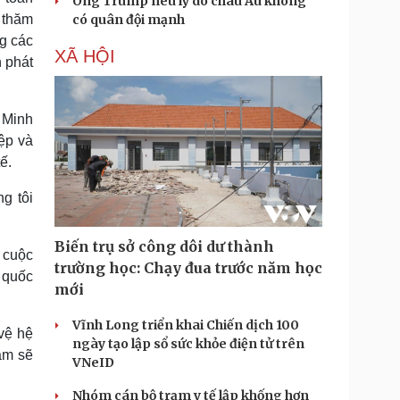
Ông Trump nêu lý do châu Âu không
 thăm
có quân đội mạnh
ng các
XÃ HỘI
n phát
í Minh
iệp và
ế.
ng tôi
Biến trụ sở công dôi dư thành
 cuộc
trường học: Chạy đua trước năm học
i quốc
mới
Vĩnh Long triển khai Chiến dịch 100
 vệ hệ
ngày tạo lập sổ sức khỏe điện tử trên
ăm sẽ
VNeID
Nhóm cán bộ trạm y tế lập khống hơn