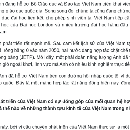
nh đang hỗ trợ Bộ Giáo dục và Đào tạo Việt Nam triển khai vi
ống giáo dục quốc gia. Song song đó, chúng ta cũng đang chứng
dục đại học liên kết, cho phép sinh viên tại Việt Nam tiếp cậ
 học của Đại học London và nhiều trường đại học hàng đầu 
Nam.
 phát triển rất mạnh mẽ. Sau cam kết lịch sử của Việt Nam tạ
i ròng bằng 0 vào năm 2050, hai nước đang hợp tác chặt chẽ 
ng bằng (JETP). Mới đây, một phái đoàn năng lượng Anh đã 
n gió ngoài khơi, lĩnh vực mà Anh có nhiều kinh nghiệm thực tiễ
Anh đã hỗ trợ Việt Nam trên con đường hội nhập quốc tế, ví d
ợp quốc. Đây là một mảng hợp tác rất năng động hiện nay, đón
phát triển của Việt Nam có sự đóng góp của mối quan hệ hợ
 thế nào về những thành tựu kinh tế của Việt Nam trong 
 này, bởi vì câu chuyện phát triển của Việt Nam thực sự là một