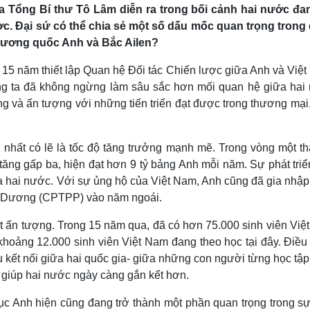
a Tổng Bí thư Tô Lâm diễn ra trong bối cảnh hai nước đa
ợc. Đại sứ có thể chia sẻ một số dấu mốc quan trọng trong
 Vương quốc Anh và Bắc Ailen?
15 năm thiết lập Quan hệ Đối tác Chiến lược giữa Anh và Việt
úng ta đã không ngừng làm sâu sắc hơn mối quan hệ giữa hai
ng và ấn tượng với những tiến triển đạt được trong thương mại
 nhất có lẽ là tốc độ tăng trưởng mạnh mẽ. Trong vòng một th
ăng gấp ba, hiện đạt hơn 9 tỷ bảng Anh mỗi năm. Sự phát triể
a hai nước. Với sự ủng hộ của Việt Nam, Anh cũng đã gia nhập
nh Dương (CPTPP) vào năm ngoái.
ất ấn tượng. Trong 15 năm qua, đã có hơn 75.000 sinh viên Việ
khoảng 12.000 sinh viên Việt Nam đang theo học tại đây. Điều
 kết nối giữa hai quốc gia- giữa những con người từng học tập
à giúp hai nước ngày càng gắn kết hơn.
ục Anh hiện cũng đang trở thành một phần quan trọng trong sự