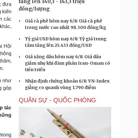
tăng lên 140,3 - 143,3 triệu
ệc đưa
đồng/lượng
 kiến
n các
Giá cà phê hôm nay 6/8: Giá cà phê
khác,
trong nước cao nhất 98.300 đồng/kg
Tỷ giá USD hôm nay 6/8: Tỷ giá trung
tâm tăng lên 25.433 đồng/USD
i Hội
thông
Giá xăng dầu hôm nay 6/8: Giá dầu
thăm,
giảm nhẹ khi đàm phán Iran-Oman có
n.
tiến triển
ụ như
Nhận định chứng khoán 6/8: VN-Index
giằng co quanh vùng 1.790 điểm
g góp
QUÂN SỰ - QUỐC PHÒNG
p tác
những
 trong