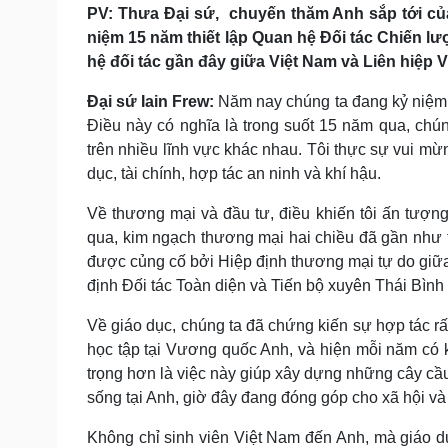
PV: Thưa Đại sứ, chuyến thăm Anh sắp tới củ
niệm 15 năm thiết lập Quan hệ Đối tác Chiến lư
hệ đối tác gần đây giữa Việt Nam và Liên hiệp
Đại sứ Iain Frew:
Năm nay chúng ta đang kỷ niệm 
Điều này có nghĩa là trong suốt 15 năm qua, ch
trên nhiều lĩnh vực khác nhau. Tôi thực sự vui mừ
dục, tài chính, hợp tác an ninh và khí hậu.
Về thương mại và đầu tư, điều khiến tôi ấn tượng
qua, kim ngạch thương mại hai chiều đã gần như t
được củng cố bởi Hiệp định thương mại tự do giữ
định Đối tác Toàn diện và Tiến bộ xuyên Thái Bì
Về giáo dục, chúng ta đã chứng kiến sự hợp tác r
học tập tại Vương quốc Anh, và hiện mỗi năm có 
trọng hơn là việc này giúp xây dựng những cây cầu
sống tại Anh, giờ đây đang đóng góp cho xã hội v
Không chỉ sinh viên Việt Nam đến Anh, mà giáo d