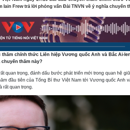
Lịch thi đấu bóng đá
Xe máy
m Iain Frew trả lời phỏng vấn Đài TNVN về ý nghĩa chuyến 
Thế giới thể thao
Tư vấn
eSports
V
Hậu trường
Văn hóa
Giải trí
D
Sân khấu - Điện ảnh
Nghệ sĩ
Văn học
Thời trang
Âm nhạc
Sao Việt
c
 thăm chính thức Liên hiệp Vương quốc Anh và Bắc Ai-len
Di sản
a chuyến thăm này?
ất quan trọng, đánh dấu bước phát triển mới trong quan hệ gi
hăm đầu tiên của Tổng Bí thư Việt Nam tới Vương quốc Anh v
 rất quan trọng.