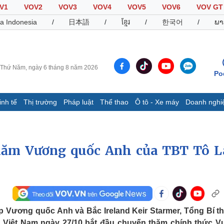
V1
VOV2
VOV3
VOV4
VOV5
VOV6
VOV GT
a Indonesia
/
日本語
/
ខ្មែរ
/
한국어
/
ພາ
Thứ Năm, ngày 6 tháng 8 năm 2026
Po
inh tế
Thị trường
Pháp luật
Thể thao
Ô tô - Xe máy
Doanh nghi
Thế giới
Multimedia
K
Quan sát
Video
B
thăm Vương quốc Anh của TBT Tô 
Cuộc sống đó đây
Ảnh
K
Hồ sơ
E-Magazine
Infographic
Thể thao
Ô tô - Xe máy
D
p Vương quốc Anh và Bắc Ireland Keir Starmer, Tổng Bí t
Bóng đá
Ô tô
T
 Việt Nam ngày 27/10 bắt đầu chuyến thăm chính thức 