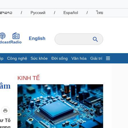
ສາລາວ
/
Русский
/
Español
/
ไทย
English
dcast
Radio
ệp
Công nghệ
Sức khỏe
Đời sống
Văn hóa
Giải trí
inh tế
Thị trường
KINH TẾ
ất động sản
Giá vàng
Lâm
hởi nghiệp
Tiêu dùng
Tỷ giá
Chứng khoán
Giá cà phê
oanh nghiệp
Công nghệ
hư Tô
hông tin doanh nghiệp
Sành điệu
Vương