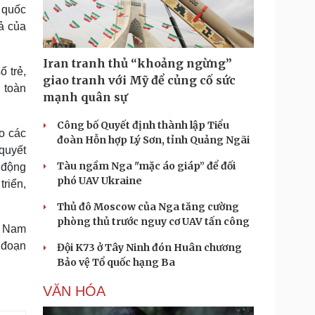
 quốc
uả của
Iran tranh thủ “khoảng ngừng”
ố trẻ,
giao tranh với Mỹ để củng cố sức
g toàn
mạnh quân sự
Công bố Quyết định thành lập Tiểu
ào các
đoàn Hỗn hợp Lý Sơn, tỉnh Quảng Ngãi
quyết
Tàu ngầm Nga "mặc áo giáp” để đối
à động
phó UAV Ukraine
riển,
Thủ đô Moscow của Nga tăng cường
phòng thủ trước nguy cơ UAV tấn công
t Nam
 đoạn
Đội K73 ở Tây Ninh đón Huân chương
Bảo vệ Tổ quốc hạng Ba
VĂN HÓA