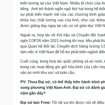
triển tương lai của Việt Nam. Nhiều tổ chức của A
tiếng Anh trở thành ngôn ngữ thứ hai trong hệ th
sự phát triển mạnh mẽ của các chương trình giáo 
khóa học chất lượng cao của Anh, như các khóa
được giảng dạy ngay tại các cơ sở giáo dục Việt 
Ngoài ra, hợp tác về Khí hậu và Chuyển đổi Xanh
nghị COP26 năm 2021 hướng tới mục tiêu phát thả
qua Quan hệ Đối tác Chuyển dịch Năng lượng Cô
làm việc ở Việt Nam để hỗ trợ phát triển ngành điệ
Cuối cùng, trong hợp tác quốc phòng và an ninh, 
trong các hoạt động gìn giữ hòa bình của Liên h
vào an ninh khu vực và toàn cầu.
PV: Thưa Đại sứ, có thể thấy trên hành trình 
song phương Việt Nam-Anh. Đại sứ có đánh giá
năm gần đây?
Đại sứ Iain Frew:
Tôi rất vui khi được nói về điều