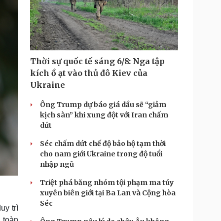
i
m
e
Thời sự quốc tế sáng 6/8: Nga tập
kích ồ ạt vào thủ đô Kiev của
Ukraine
Ông Trump dự báo giá dầu sẽ “giảm
kịch sàn” khi xung đột với Iran chấm
dứt
Séc chấm dứt chế độ bảo hộ tạm thời
cho nam giới Ukraine trong độ tuổi
nhập ngũ
Triệt phá băng nhóm tội phạm ma túy
xuyên biên giới tại Ba Lan và Cộng hòa
Séc
uy trì
h toàn