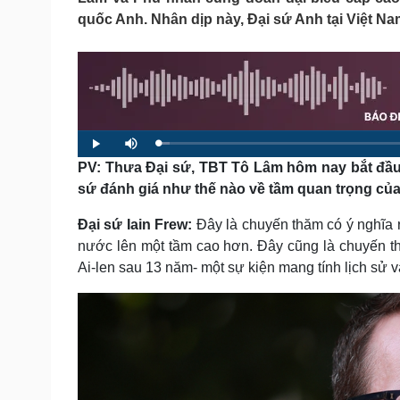
Tin nóng
Việt Nam
quốc Anh. Nhân dịp này, Đại sứ Anh tại Việt Na
Tư vấn luật
Phân tích
Sức khỏe
Đời sống
Dinh dưỡng - món ngon
Nhà đẹp
Cây thuốc
Blog
L
P
M
o
Sản phụ khoa
Tình yêu - Gia đình
l
u
a
PV: Thưa Đại sứ, TBT Tô Lâm hôm nay bắt đầu
a
t
d
y
e
Nhi khoa
e
sứ đánh giá như thế nào về tầm quan trọng củ
d
Nam khoa
:
1
Làm đẹp - giảm cân
.
Đại sứ Iain Frew:
Đây là chuyến thăm có ý nghĩa r
8
Phòng mạch online
9
nước lên một tầm cao hơn. Đây cũng là chuyến t
%
Ăn sạch sống khỏe
Ai-len sau 13 năm- một sự kiện mang tính lịch sử và
Cải chính