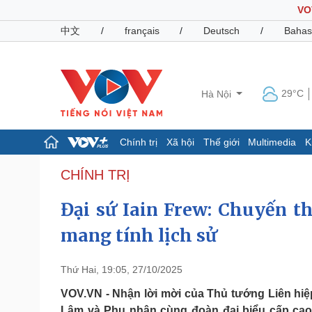
VO
中文
/
français
/
Deutsch
/
Bahas
29°C
Hà Nội
Chính trị
Xã hội
Thế giới
Multimedia
K
Chính trị
Xã hội
CHÍNH TRỊ
Đảng
Tin 24h
Đại sứ Iain Frew: Chuyến 
Tổ chức nhân sự
Dự báo thời tiết
Quốc hội
Giáo dục
mang tính lịch sử
Nhận diện sự thật
Dấu ấn VOV
Việc làm
Biển đảo
Thứ Hai, 19:05, 27/10/2025
Pháp luật
Quân sự - Quốc phòng
VOV.VN - Nhận lời mời của Thủ tướng Liên hiệ
Vụ án
Vũ khí
Lâm và Phu nhân cùng đoàn đại biểu cấp cao