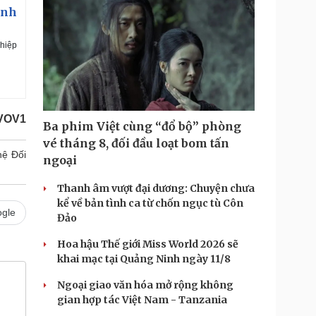
Anh
 hiệp
/VOV1
Ba phim Việt cùng “đổ bộ” phòng
vé tháng 8, đối đầu loạt bom tấn
hệ Đối
ngoại
Thanh âm vượt đại dương: Chuyện chưa
kể về bản tình ca từ chốn ngục tù Côn
gle
Đảo
Hoa hậu Thế giới Miss World 2026 sẽ
khai mạc tại Quảng Ninh ngày 11/8
Ngoại giao văn hóa mở rộng không
gian hợp tác Việt Nam - Tanzania