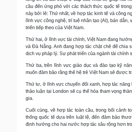
cầu đến ứng phó với các thách thức quốc tế trong
này bởi lẽ: Thứ nhất, về hợp tác kinh tế và công ng
lĩnh vực công nghệ, trí tuệ nhân tạo (AI), bán dẫn
triển tiếp theo của Việt Nam.
Thứ hai, ở lĩnh vực tài chính, Việt Nam đang hướn
và Đà Nẵng. Anh đang hợp tác chặt chẽ để chia sẻ 
dịch vụ pháp lý. Sự phát triển của ngành tài chính
Thứ ba, trên lĩnh vực giáo dục và đào tạo kỹ năng
muốn đảm bảo rằng thế hệ trẻ Việt Nam sẽ được tran
Thứ tư, ở lĩnh vực chuyển đổi xanh, hợp tác năng
thảo luận tại London sẽ cụ thể hóa tham vọng thàn
gia.
Cuối cùng, về hợp tác toàn cầu, trong bối cảnh to
thống quốc tế dựa trên luật lệ, đến đảm bảo thư
định hướng cho hai nước hợp tác sâu rộng hơn tro