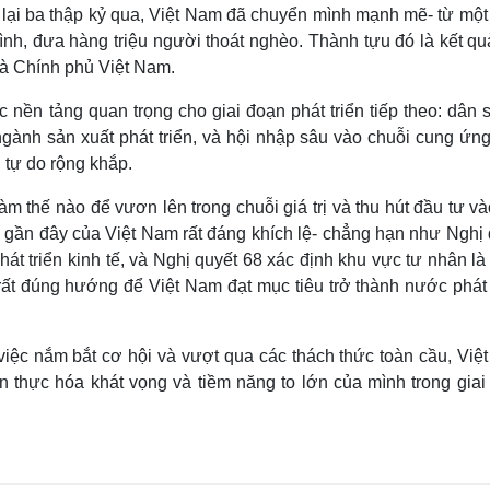
 lại ba thập kỷ qua, Việt Nam đã chuyển mình mạnh mẽ- từ một
ình, đưa hàng triệu người thoát nghèo. Thành tựu đó là kết q
và Chính phủ Việt Nam.
 nền tảng quan trọng cho giai đoạn phát triển tiếp theo: dân s
, ngành sản xuất phát triển, và hội nhập sâu vào chuỗi cung ứn
 tự do rộng khắp.
àm thế nào để vươn lên trong chuỗi giá trị và thu hút đầu tư v
gần đây của Việt Nam rất đáng khích lệ- chẳng hạn như Nghị 
át triển kinh tế, và Nghị quyết 68 xác định khu vực tư nhân l
rất đúng hướng để Việt Nam đạt mục tiêu trở thành nước phát t
 việc nắm bắt cơ hội và vượt qua các thách thức toàn cầu, Việ
n thực hóa khát vọng và tiềm năng to lớn của mình trong giai