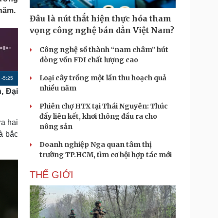
Doanh nghiệp 24h
Tin Công nghệ
thăm.
Doanh nhân
Trải nghiệm
Đâu là nút thắt hiện thực hóa tham
ì cộng đồng
Chuyển đổi số
vọng công nghệ bán dẫn Việt Nam?
Công nghệ số thành “nam châm” hút
u lịch
Podcast
dòng vốn FDI chất lượng cao
Tư vấn
Câu chuyện thời sự
Săn Tour
Đọc truyện đêm khuya
Loại cây trồng một lần thu hoạch quả
R
-
5:25
heck-in
Cửa sổ tình yêu
nhiều năm
, Đại
e
Kể chuyện cho bé
Phiên chợ HTX tại Thái Nguyên: Thúc
Hạt giống tâm hồn
m
đẩy liên kết, khơi thông đầu ra cho
ữa hai
a
nông sản
à bắc
i
Doanh nghiệp Nga quan tâm thị
n
trường TP.HCM, tìm cơ hội hợp tác mới
i
THẾ GIỚI
n
g
T