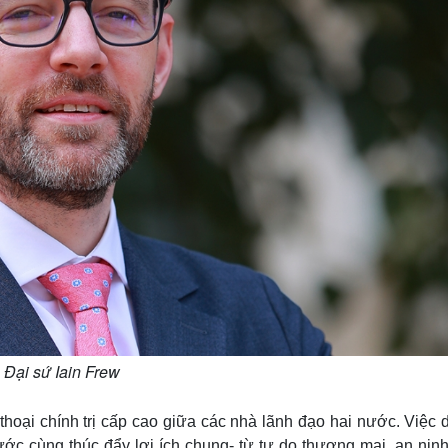
Đại sứ Iain Frew
thoại chính trị cấp cao giữa các nhà lãnh đạo hai nước. Việc d
nước cùng thúc đẩy lợi ích chung- từ tự do thương mại, an nin