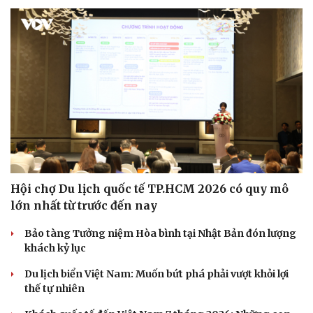
Hội chợ Du lịch quốc tế TP.HCM 2026 có quy mô
lớn nhất từ trước đến nay
Bảo tàng Tưởng niệm Hòa bình tại Nhật Bản đón lượng
khách kỷ lục
Văn hóa
Giải trí
Du lịch biển Việt Nam: Muốn bứt phá phải vượt khỏi lợi
Sân khấu - Điện ảnh
Nghệ sĩ
thế tự nhiên
Văn học
Thời trang