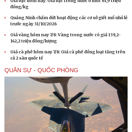
Giá bạc hôm nay: Giá bạc trong nước ở mức 61,9 triệu
đồng/kg
Quảng Ninh chấm dứt hoạt động các cơ sở giết mổ nhỏ lẻ
trước ngày 31/10/2026
Giá vàng hôm nay 7/8: Vàng trong nước có giá 139,2-
142,2 triệu đồng/lượng
Giá cà phê hôm nay 7/8: Giá cà phê đồng loạt tăng trên
cả 2 sàn quốc tế
QUÂN SỰ - QUỐC PHÒNG
Sức khỏe
Đời sống
Dinh dưỡng - món ngon
Nhà đẹp
Cây thuốc
Blog
Sản phụ khoa
Tình yêu - Gia đình
Nhi khoa
Nam khoa
Làm đẹp - giảm cân
Phòng mạch online