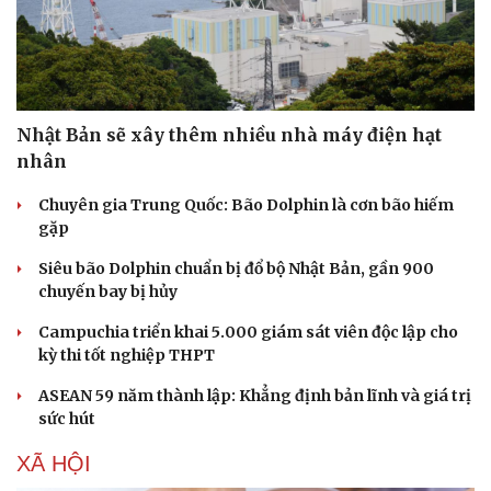
Nhật Bản sẽ xây thêm nhiều nhà máy điện hạt
nhân
Chuyên gia Trung Quốc: Bão Dolphin là cơn bão hiếm
gặp
Siêu bão Dolphin chuẩn bị đổ bộ Nhật Bản, gần 900
chuyến bay bị hủy
Doanh nghiệp
Công nghệ
Campuchia triển khai 5.000 giám sát viên độc lập cho
Thông tin doanh nghiệp
Sành điệu
kỳ thi tốt nghiệp THPT
Doanh nghiệp 24h
Tin Công nghệ
Doanh nhân
Trải nghiệm
ASEAN 59 năm thành lập: Khẳng định bản lĩnh và giá trị
Vì cộng đồng
Chuyển đổi số
sức hút
XÃ HỘI