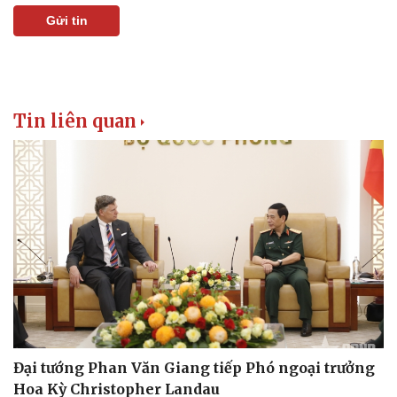
Gửi tin
Tin liên quan
Pháp luật
Quân sự - Quốc phòng
Vụ án
Vũ khí
Tin nóng
Việt Nam
Tư vấn luật
Phân tích
Đại tướng Phan Văn Giang tiếp Phó ngoại trưởng
Hoa Kỳ Christopher Landau