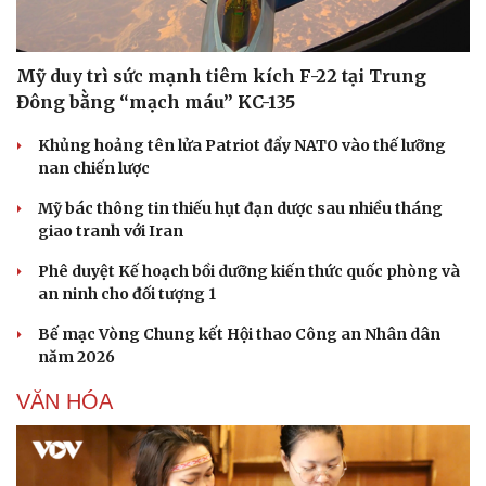
Ăn sạch sống khỏe
Mỹ duy trì sức mạnh tiêm kích F-22 tại Trung
Đông bằng “mạch máu” KC-135
Khủng hoảng tên lửa Patriot đẩy NATO vào thế lưỡng
nan chiến lược
Mỹ bác thông tin thiếu hụt đạn dược sau nhiều tháng
giao tranh với Iran
Phê duyệt Kế hoạch bồi dưỡng kiến thức quốc phòng và
an ninh cho đối tượng 1
Bế mạc Vòng Chung kết Hội thao Công an Nhân dân
năm 2026
VĂN HÓA