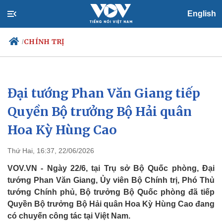
English
CHÍNH TRỊ
/
Đại tướng Phan Văn Giang tiếp
Chính trị
Xã hội
Đảng
Tin 24h
Quyền Bộ trưởng Bộ Hải quân
Tổ chức nhân sự
Dự báo thời tiết
Hoa Kỳ Hùng Cao
Quốc hội
Giáo dục
Nhận diện sự thật
Dấu ấn VOV
Việc làm
Thứ Hai, 16:37, 22/06/2026
Biển đảo
VOV.VN - Ngày 22/6, tại Trụ sở Bộ Quốc phòng, Đại
tướng Phan Văn Giang, Ủy viên Bộ Chính trị, Phó Thủ
tướng Chính phủ, Bộ trưởng Bộ Quốc phòng đã tiếp
Quyền Bộ trưởng Bộ Hải quân Hoa Kỳ Hùng Cao đang
có chuyến công tác tại Việt Nam.