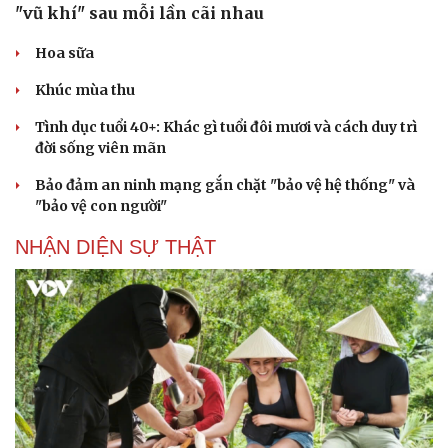
"vũ khí" sau mỗi lần cãi nhau
Hoa sữa
Khúc mùa thu
Tình dục tuổi 40+: Khác gì tuổi đôi mươi và cách duy trì
đời sống viên mãn
Bảo đảm an ninh mạng gắn chặt "bảo vệ hệ thống" và
"bảo vệ con người"
NHẬN DIỆN SỰ THẬT