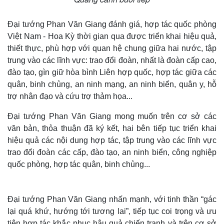
Đại tướng Phan Văn Giang đánh giá, hợp tác quốc phòng
Việt Nam - Hoa Kỳ thời gian qua được triển khai hiệu quả,
thiết thực, phù hợp với quan hệ chung giữa hai nước, tập
trung vào các lĩnh vực: trao đổi đoàn, nhất là đoàn cấp cao,
đào tạo, gìn giữ hòa bình Liên hợp quốc, hợp tác giữa các
quân, binh chủng, an ninh mạng, an ninh biển, quân y, hỗ
trợ nhân đạo và cứu trợ thảm họa...
Đại tướng Phan Văn Giang mong muốn trên cơ sở các
văn bản, thỏa thuận đã ký kết, hai bên tiếp tục triển khai
hiệu quả các nội dung hợp tác, tập trung vào các lĩnh vực
trao đổi đoàn các cấp, đào tạo, an ninh biển, công nghiệp
quốc phòng, hợp tác quân, binh chủng...
Đại tướng Phan Văn Giang nhấn mạnh, với tinh thần “gác
lại quá khứ, hướng tới tương lai”, tiếp tục coi trọng và ưu
tiên hợp tác khắc phục hậu quả chiến tranh và trên cơ sở