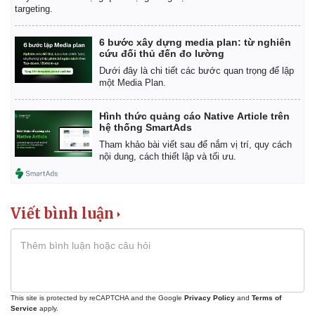
targeting.
6 bước xây dựng media plan: từ nghiên
cứu đối thủ đến đo lường
Dưới đây là chi tiết các bước quan trọng để lập
một Media Plan.
Hình thức quảng cáo Native Article trên
hệ thống SmartAds
Tham khảo bài viết sau để nắm vị trí, quy cách
nội dung, cách thiết lập và tối ưu.
Viết bình luận
This site is protected by reCAPTCHA and the Google
Privacy Policy
and
Terms of
Service
apply.