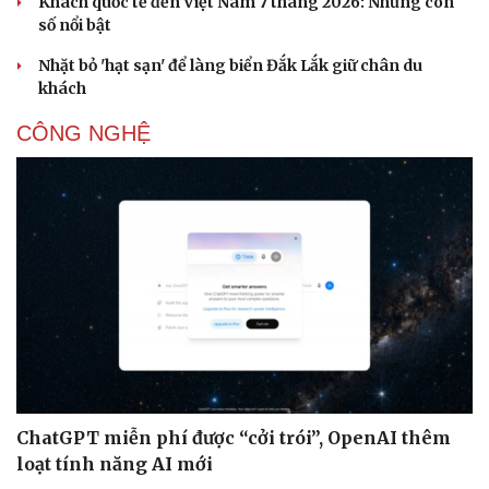
Khách quốc tế đến Việt Nam 7 tháng 2026: Những con
Âm nhạc
Sao Việt
số nổi bật
Di sản
Nhặt bỏ 'hạt sạn' để làng biển Đắk Lắk giữ chân du
khách
CÔNG NGHỆ
ChatGPT miễn phí được “cởi trói”, OpenAI thêm
loạt tính năng AI mới