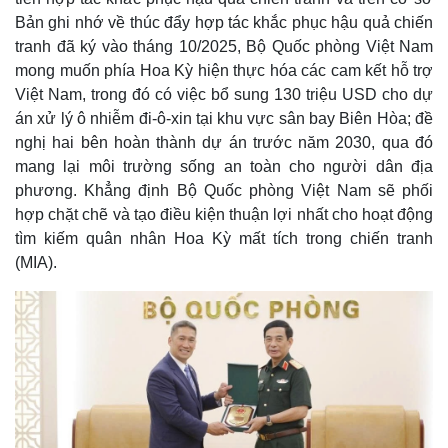
Bản ghi nhớ về thúc đẩy hợp tác khắc phục hậu quả chiến
tranh đã ký vào tháng 10/2025, Bộ Quốc phòng Việt Nam
mong muốn phía Hoa Kỳ hiện thực hóa các cam kết hỗ trợ
Việt Nam, trong đó có việc bổ sung 130 triệu USD cho dự
án xử lý ô nhiễm đi-ô-xin tại khu vực sân bay Biên Hòa; đề
nghị hai bên hoàn thành dự án trước năm 2030, qua đó
mang lại môi trường sống an toàn cho người dân địa
phương. Khẳng định Bộ Quốc phòng Việt Nam sẽ phối
hợp chặt chẽ và tạo điều kiện thuận lợi nhất cho hoạt động
tìm kiếm quân nhân Hoa Kỳ mất tích trong chiến tranh
Thế giới
Multimedia
(MIA).
Quan sát
Video
Cuộc sống đó đây
Ảnh
Hồ sơ
E-Magazine
Infographic