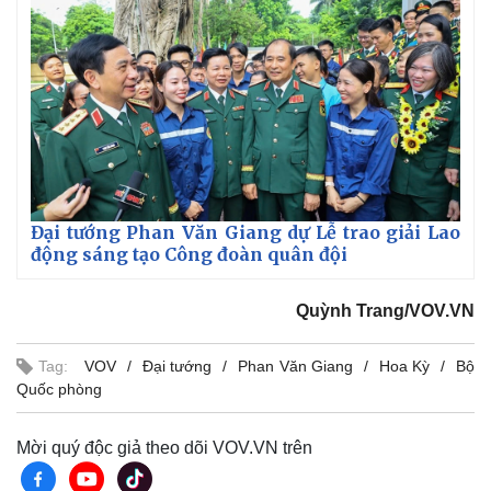
Đại tướng Phan Văn Giang dự Lễ trao giải Lao
động sáng tạo Công đoàn quân đội
Kinh tế
Thị trường
Bất động sản
Giá vàng
Quỳnh Trang/VOV.VN
Khởi nghiệp
Tiêu dùng
Tỷ giá
Tag:
VOV
Đại tướng
Phan Văn Giang
Hoa Kỳ
Bộ
Chứng khoán
Quốc phòng
Giá cà phê
Mời quý độc giả theo dõi VOV.VN trên