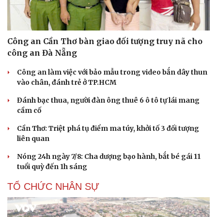
Công an Cần Thơ bàn giao đối tượng truy nã cho
công an Đà Nẵng
Công an làm việc với bảo mẫu trong video bắn dây thun
vào chân, đánh trẻ ở TP.HCM
Đánh bạc thua, người đàn ông thuê 6 ô tô tự lái mang
cầm cố
Cần Thơ: Triệt phá tụ điểm ma túy, khởi tố 3 đối tượng
liên quan
Nóng 24h ngày 7/8: Cha dượng bạo hành, bắt bé gái 11
tuổi quỳ đến 1h sáng
TỔ CHỨC NHÂN SỰ
Du lịch
Podcast
Tư vấn
Câu chuyện thời sự
Săn Tour
Đọc truyện đêm khuya