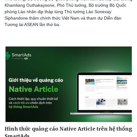
Khamliang Outhakaysone, Phó Thủ tướng, Bộ trưởng Bộ Quốc
phòng Lào nhân dịp tháp tùng Thủ tướng Lào Sonexay
Siphandone thăm chính thức Việt Nam và tham dự Diễn đàn
Tương lai ASEAN lần thứ ba.
Thể thao
Ô tô - Xe máy
Bóng đá
Ô tô
Lịch thi đấu bóng đá
Xe máy
Thế giới thể thao
Tư vấn
eSports
Hậu trường
Hình thức quảng cáo Native Article trên hệ thống
SmartAds