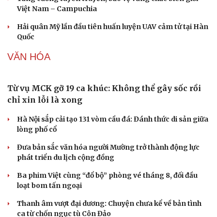
Việt Nam – Campuchia
Sức khỏe
Đời sống
Dinh dưỡng - món ngon
Nhà đẹp
Hải quân Mỹ lần đầu tiên huấn luyện UAV cảm tử tại Hàn
Cây thuốc
Blog
Quốc
Sản phụ khoa
Tình yêu - Gia đình
Nhi khoa
VĂN HÓA
Nam khoa
Làm đẹp - giảm cân
Phòng mạch online
Ăn sạch sống khỏe
Từ vụ MCK gỡ 19 ca khúc: Không thể gây sốc rồi
chỉ xin lỗi là xong