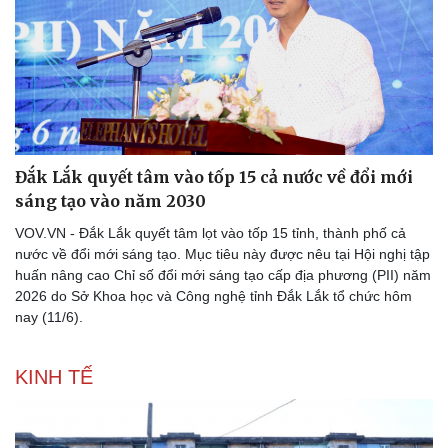
Pháp luật
Quân sự - Quốc phòng
Vụ án
Vũ khí
Đắk Lắk quyết tâm vào tốp 15 cả nước về đổi mới
Tin nóng
Việt Nam
sáng tạo vào năm 2030
Tư vấn luật
Phân tích
VOV.VN - Đắk Lắk quyết tâm lọt vào tốp 15 tỉnh, thành phố cả
nước về đổi mới sáng tạo. Mục tiêu này được nêu tại Hội nghị tập
huấn nâng cao Chỉ số đổi mới sáng tạo cấp địa phương (PII) năm
2026 do Sở Khoa học và Công nghệ tỉnh Đắk Lắk tổ chức hôm
nay (11/6).
KINH TẾ