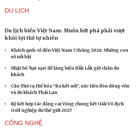
Hà Nội sắp cải tạo 131 vòm cầu đá: Đánh thức di sản giữa
lòng phố cổ
Đưa bản sắc văn hóa người Mường trở thành động lực
phát triển du lịch cộng đồng
Ba phim Việt cùng “đổ bộ” phòng vé tháng 8, đối đầu
loạt bom tấn ngoại
Thanh âm vượt đại dương: Chuyện chưa kể về bản tình
ca từ chốn ngục tù Côn Đảo
DU LỊCH