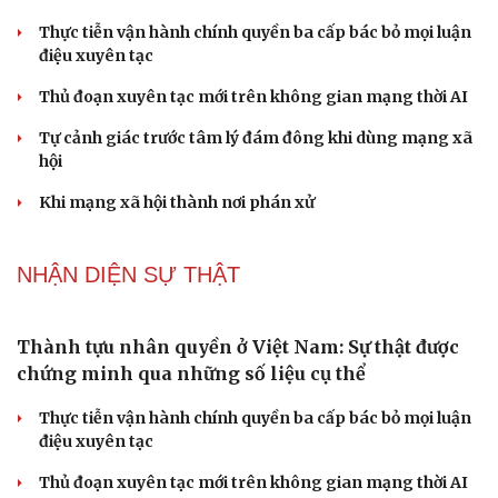
"Loạn" biển hiệu tiếng nước ngoài: Đã đến lúc
chấn chỉnh
Lời đề nghị của người tình trẻ về chuyện có con chung
khiến tôi bế tắc ở tuổi 80
Du lịch biển Việt Nam: Muốn bứt phá phải vượt khỏi lợi
thế tự nhiên
Vì một phút buông thả sau hơi men, tôi bàng hoàng
phát hiện mắc bệnh tình dục
Ranh giới mong manh giữa hài hước và phản cảm
NHẬN DIỆN SỰ THẬT
Thành tựu nhân quyền ở Việt Nam: Sự thật được
chứng minh qua những số liệu cụ thể