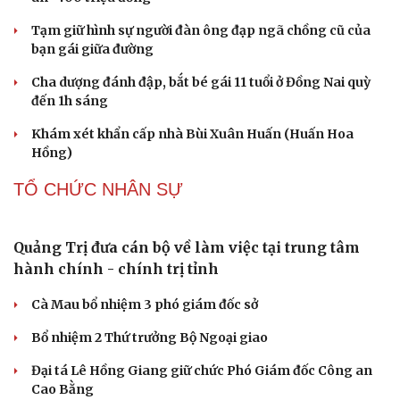
quy mô hơn 496ha
Phê duyệt Chương trình KHCN và đổi mới sáng tạo quốc
gia về công nghệ chiến lược
Bắc Kinh triển khai “nhân viên” robot tại các công viên
Nguy cơ mất tài khoản Microsoft chỉ vì kết nối mạng Wi-
Fi khách sạn
Một việc nhiều gia đình bỏ quên có thể khiến điện mặt
trời giảm tới 40% hiệu suất
PHÁP LUẬT
Bàn giao nhóm đối tượng bị Interpol truy nã đỏ,
lừa đảo hơn 327 tỷ đồng
Bắt giữ người phụ nữ giả danh công an lừa đảo "chạy
án" 400 triệu đồng