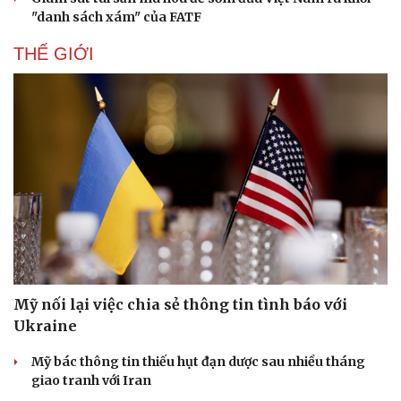
"danh sách xám" của FATF
THẾ GIỚI
Thể thao
Ô tô - Xe máy
Bóng đá
Ô tô
Lịch thi đấu bóng đá
Xe máy
Thế giới thể thao
Tư vấn
eSports
Mỹ nối lại việc chia sẻ thông tin tình báo với
Hậu trường
Ukraine
Mỹ bác thông tin thiếu hụt đạn dược sau nhiều tháng
giao tranh với Iran