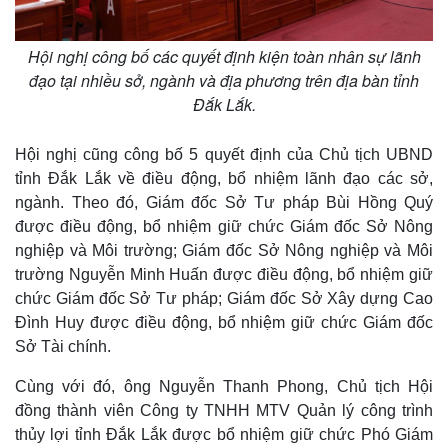
Hội nghị công bố các quyết định kiện toàn nhân sự lãnh
đạo tại nhiều sở, ngành và địa phương trên địa bàn tỉnh
Đắk Lắk.
Hội nghị cũng công bố 5 quyết định của Chủ tịch UBND
tỉnh Đắk Lắk về điều động, bổ nhiệm lãnh đạo các sở,
ngành. Theo đó, Giám đốc Sở Tư pháp Bùi Hồng Quý
được điều động, bổ nhiệm giữ chức Giám đốc Sở Nông
nghiệp và Môi trường; Giám đốc Sở Nông nghiệp và Môi
trường Nguyễn Minh Huấn được điều động, bổ nhiệm giữ
chức Giám đốc Sở Tư pháp; Giám đốc Sở Xây dựng Cao
Đình Huy được điều động, bổ nhiệm giữ chức Giám đốc
Thế giới
Multimedia
Sở Tài chính.
Quan sát
Video
Cùng với đó, ông Nguyễn Thanh Phong, Chủ tịch Hội
Cuộc sống đó đây
Ảnh
đồng thành viên Công ty TNHH MTV Quản lý công trình
Hồ sơ
E-Magazine
Infographic
thủy lợi tỉnh Đắk Lắk được bổ nhiệm giữ chức Phó Giám