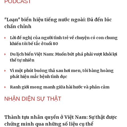
Sau 1 tháng sáp nhập tổ dân phố: Công nghệ không thể
thay cán bộ đi gặp dân
QUỐC HỘI
Không để quá trình đô thị hóa Bắc Ninh làm đứt
gãy không gian văn hóa Kinh Bắc
ĐBQH đề xuất làm rõ bản sắc kiến trúc Việt Nam trong
Luật Kiến trúc
Bí thư Quảng Ninh: Trăn trở nhất là người dân được gì
khi tỉnh lên thành phố
ĐBQH TP Hà Nội "hiến kế" khai thác hiệu quả đường
Vành đai 5 - Vùng Thủ đô
ĐBQH lo ngại áp lực cân đối vốn cho hai siêu dự án giao
thông gần 580.000 tỷ đồng
PODCAST