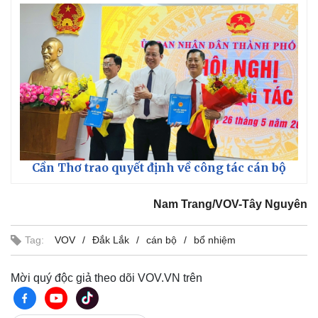
Kinh tế
Thị trường
Bất động sản
Giá vàng
Khởi nghiệp
Tiêu dùng
Tỷ giá
Chứng khoán
Giá cà phê
Cần Thơ trao quyết định về công tác cán bộ
Nam Trang/VOV-Tây Nguyên
Tag:
VOV
Đắk Lắk
cán bộ
bổ nhiệm
Mời quý độc giả theo dõi VOV.VN trên