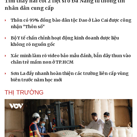
Tìm thấy hài cốt 2 liệt sĩ ở Đà Nẵng từ thông tin
nhân dân cung cấp
Thôn có 95% đồng bào dân tộc Dao ở Lào Cai được công
nhận "Thôn số"
Bộ Y tế chấn chỉnh hoạt động kinh doanh dược liệu
không rõ nguồn gốc
Xác minh làm rõ video bảo mẫu đánh, bắn dây thun vào
chân trẻ mầm non ở TP.HCM
Sơn La đẩy nhanh hoàn thiện các trường liên cấp vùng
biên trước năm học mới
THỊ TRƯỜNG
Doanh nghiệp
Công nghệ
Thông tin doanh nghiệp
Sành điệu
Doanh nghiệp 24h
Tin Công nghệ
Doanh nhân
Trải nghiệm