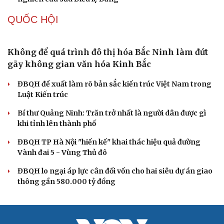
Tự cảnh giác trước tâm lý đám đông khi dùng mạng xã
hội
Khi mạng xã hội thành nơi phán xử
XÂY DỰNG, CHỈNH ĐỐN ĐẢNG
Đảng ủy các cơ quan Đảng Trung ương xây dựng
phần mềm đánh giá cán bộ theo KPI
Đồng chí Trần Cẩm Tú: Bộ chỉ số đánh giá công việc
phải đo được kết quả thực chất
Bộ Chính trị: Giải thể hội quần chúng hoạt động kém
hiệu quả, không đúng tôn chỉ
Quy định số 207: Siết trách nhiệm đảng viên khi sử dụng
mạng xã hội
Thành Lập Ban Chỉ đạo TW về tổng kết thực tiễn,
nghiên cứu sửa Điều lệ Đảng