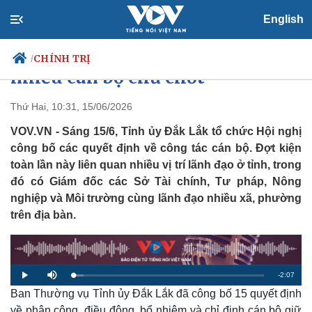
English
Đắk Lắk điều động, bổ nhiệm
CHÍNH TRỊ
/
nhiều cán bộ chủ chốt
Thứ Hai, 10:31, 15/06/2026
VOV.VN - Sáng 15/6, Tỉnh ủy Đắk Lắk tổ chức Hội nghị
Chính trị
Xã hội
công bố các quyết định về công tác cán bộ. Đợt kiện
Đảng
Tin 24h
toàn lần này liên quan nhiều vị trí lãnh đạo ở tỉnh, trong
Tổ chức nhân sự
Dự báo thời tiết
Quốc hội
Giáo dục
đó có Giám đốc các Sở Tài chính, Tư pháp, Nông
Nhận diện sự thật
Dấu ấn VOV
nghiệp và Môi trường cùng lãnh đạo nhiều xã, phường
Việc làm
trên địa bàn.
Biển đảo
R
-
2:07
L
P
M
o
l
u
a
Ban Thường vụ Tỉnh ủy Đắk Lắk đã công bố 15 quyết định
a
t
e
d
y
e
e
về phân công, điều động, bổ nhiệm và chỉ định cán bộ giữ