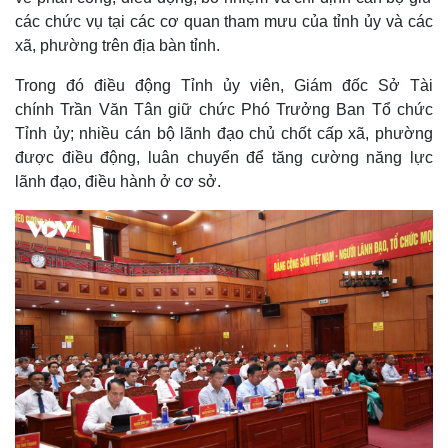
d
m
:
các chức vụ tại các cơ quan tham mưu của tỉnh ủy và các
5
.
a
3
xã, phường trên địa bàn tỉnh.
0
%
i
Trong đó điều động Tỉnh ủy viên, Giám đốc Sở Tài
n
chính Trần Văn Tân giữ chức Phó Trưởng Ban Tổ chức
i
Tỉnh ủy; nhiều cán bộ lãnh đạo chủ chốt cấp xã, phường
được điều động, luân chuyển để tăng cường năng lực
n
lãnh đạo, điều hành ở cơ sở.
g
T
i
m
e