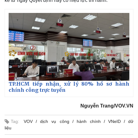
kể từ ngày Quyết định này có hiệu lực thi hành.
TP.HCM tiếp nhận, xử lý 80% hồ sơ hành
chính công trực tuyến
Nguyễn Trang/VOV.VN
Tag:
VOV
dịch vụ công
hành chính
VNeID
dữ
liệu