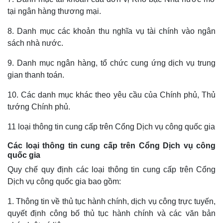
tại ngân hàng thương mại.
8. Danh mục các khoản thu nghĩa vụ tài chính vào ngân
sách nhà nước.
Thế giới
Multimedia
Quan sát
Video
9. Danh mục ngân hàng, tổ chức cung ứng dịch vụ trung
Cuộc sống đó đây
Ảnh
gian thanh toán.
Hồ sơ
E-Magazine
Infographic
10. Các danh mục khác theo yêu cầu của Chính phủ, Thủ
tướng Chính phủ.
11 loại thông tin cung cấp trên Cổng Dịch vụ công quốc gia
Các loại thông tin cung cấp trên Cổng Dịch vụ công
quốc gia
Quy chế quy định các loại thông tin cung cấp trên Cổng
Dịch vụ công quốc gia bao gồm:
1. Thông tin về thủ tục hành chính, dịch vụ công trực tuyến,
quyết định công bố thủ tục hành chính và các văn bản