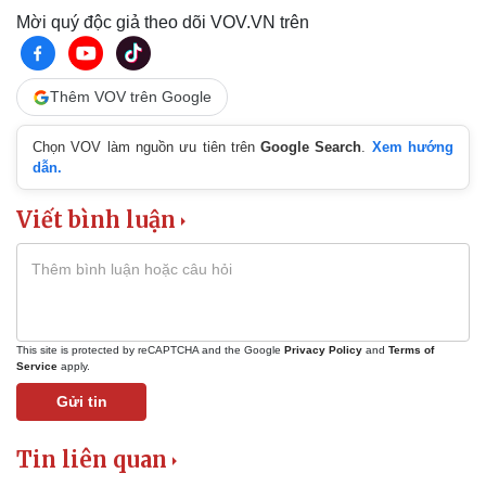
Mời quý độc giả theo dõi VOV.VN trên
Thêm VOV trên Google
Thể thao
Ô tô - Xe máy
Chọn VOV làm nguồn ưu tiên trên
Google Search
.
Xem hướng
Bóng đá
Ô tô
dẫn.
Lịch thi đấu bóng đá
Xe máy
Thế giới thể thao
Tư vấn
Viết bình luận
eSports
Hậu trường
This site is protected by reCAPTCHA and the Google
Privacy Policy
and
Terms of
Service
apply.
Gửi tin
Tin liên quan