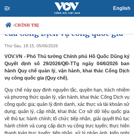
English
Danh mục dữ liệu dùng chung
CHÍNH TRỊ
/
của Cổng Dịch vụ công quốc gia
Thứ Sáu, 18:15, 05/06/2026
VOV.VN - Phó Thủ tướng Chính phủ Hồ Quốc Dũng ký
Chính trị
Xã hội
Quyết định số 29/2026/QĐ-TTg ngày 04/6/2026 ban
Đảng
Tin 24h
hành Quy chế quản lý, vận hành, khai thác Cổng Dịch
Tổ chức nhân sự
Dự báo thời tiết
Quốc hội
Giáo dục
vụ công quốc gia (Quy chế).
Nhận diện sự thật
Dấu ấn VOV
Việc làm
Quy chế này quy định nguyên tắc, quyền hạn, trách nhiệm
Biển đảo
và phương thức quản lý, vận hành, khai thác Cổng Dịch vụ
công quốc gia; quản lý định danh, xác thực và tài khoản sử
dụng; quản lý, cập nhật, khai thác Cơ sở dữ liệu quốc gia
về thủ tục hành chính; tổ chức tiếp nhận, giải quyết thủ tục
hành chính và cung cấp dịch vụ công trực tuyến; thực hiện
thanh toán trực tuyến; tiếp nhận, xử lý phản ánh, kiến nghị