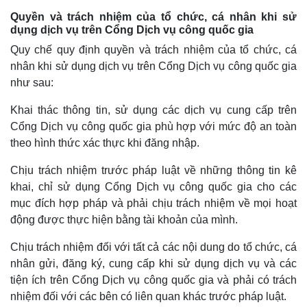
Quyền và trách nhiệm của tổ chức, cá nhân khi sử
dụng dịch vụ trên Cổng Dịch vụ công quốc gia
Quy chế quy định quyền và trách nhiệm của tổ chức, cá
nhân khi sử dụng dịch vụ trên Cổng Dịch vụ công quốc gia
như sau:
Khai thác thông tin, sử dụng các dịch vụ cung cấp trên
Cổng Dịch vụ công quốc gia phù hợp với mức độ an toàn
theo hình thức xác thực khi đăng nhập.
Chịu trách nhiệm trước pháp luật về những thông tin kê
khai, chỉ sử dụng Cổng Dịch vụ công quốc gia cho các
Pháp luật
Quân sự - Quốc phòng
mục đích hợp pháp và phải chịu trách nhiệm về mọi hoạt
Vụ án
Vũ khí
động được thực hiện bằng tài khoản của mình.
Tin nóng
Việt Nam
Tư vấn luật
Phân tích
Chịu trách nhiệm đối với tất cả các nội dung do tổ chức, cá
nhân gửi, đăng ký, cung cấp khi sử dụng dịch vụ và các
tiện ích trên Cổng Dịch vụ công quốc gia và phải có trách
nhiệm đối với các bên có liên quan khác trước pháp luật.