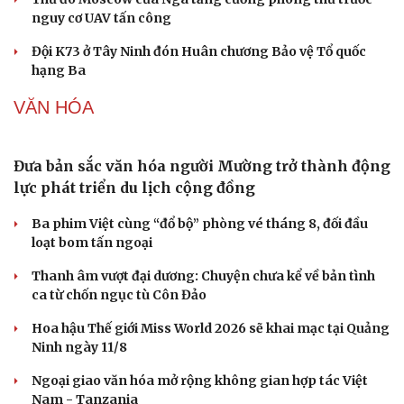
Làm đẹp - giảm cân
nguy cơ UAV tấn công
Phòng mạch online
Ăn sạch sống khỏe
Đội K73 ở Tây Ninh đón Huân chương Bảo vệ Tổ quốc
hạng Ba
VĂN HÓA
Đưa bản sắc văn hóa người Mường trở thành động
lực phát triển du lịch cộng đồng
Ba phim Việt cùng “đổ bộ” phòng vé tháng 8, đối đầu
loạt bom tấn ngoại
Thanh âm vượt đại dương: Chuyện chưa kể về bản tình
ca từ chốn ngục tù Côn Đảo
Hoa hậu Thế giới Miss World 2026 sẽ khai mạc tại Quảng
Ninh ngày 11/8
Ngoại giao văn hóa mở rộng không gian hợp tác Việt
Nam - Tanzania