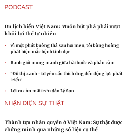
PODCAST
Du lịch biển Việt Nam: Muốn bứt phá phải vượt
khỏi lợi thế tự nhiên
Du lịch
Podcast
Vì một phút buông thả sau hơi men, tôi bàng hoàng
Tư vấn
Câu chuyện thời sự
phát hiện mắc bệnh tình dục
Săn Tour
Đọc truyện đêm khuya
check-in
Cửa sổ tình yêu
Ranh giới mong manh giữa hài hước và phản cảm
Kể chuyện cho bé
Hạt giống tâm hồn
“Đô thị xanh - từ yêu cầu thích ứng đến động lực phát
triển”
Lời ru còn mãi trên đảo Lý Sơn
NHẬN DIỆN SỰ THẬT
Thành tựu nhân quyền ở Việt Nam: Sự thật được
chứng minh qua những số liệu cụ thể