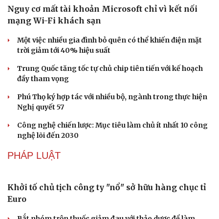
Nguy cơ mất tài khoản Microsoft chỉ vì kết nối
mạng Wi-Fi khách sạn
Một việc nhiều gia đình bỏ quên có thể khiến điện mặt
trời giảm tới 40% hiệu suất
Trung Quốc tăng tốc tự chủ chip tiên tiến với kế hoạch
đầy tham vọng
Phú Thọ ký hợp tác với nhiều bộ, ngành trong thực hiện
Nghị quyết 57
Công nghệ chiến lược: Mục tiêu làm chủ ít nhất 10 công
Văn hóa
Giải trí
nghệ lõi đến 2030
Sân khấu - Điện ảnh
Nghệ sĩ
Văn học
Thời trang
PHÁP LUẬT
Âm nhạc
Sao Việt
Di sản
Khởi tố chủ tịch công ty "nổ" sở hữu hàng chục tỉ
Euro
Bắt nhóm trộn thuốc giảm đau với thảo dược để làm