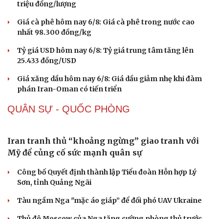
triệu đồng/lượng
Giá cà phê hôm nay 6/8: Giá cà phê trong nước cao
nhất 98.300 đồng/kg
Tỷ giá USD hôm nay 6/8: Tỷ giá trung tâm tăng lên
25.433 đồng/USD
Giá xăng dầu hôm nay 6/8: Giá dầu giảm nhẹ khi đàm
phán Iran-Oman có tiến triển
QUÂN SỰ - QUỐC PHÒNG
Iran tranh thủ “khoảng ngừng” giao tranh với
Mỹ để củng cố sức mạnh quân sự
Sức khỏe
Đời sống
Dinh dưỡng - món ngon
Nhà đẹp
Công bố Quyết định thành lập Tiểu đoàn Hỗn hợp Lý
Cây thuốc
Blog
Sơn, tỉnh Quảng Ngãi
Sản phụ khoa
Tình yêu - Gia đình
Nhi khoa
Tàu ngầm Nga "mặc áo giáp” để đối phó UAV Ukraine
Nam khoa
Thủ đô Moscow của Nga tăng cường phòng thủ trước