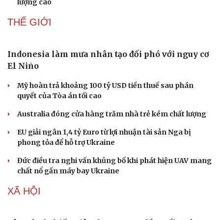
lượng cao
Doanh nghiệp
Công nghệ
Thông tin doanh nghiệp
Sành điệu
THẾ GIỚI
Doanh nghiệp 24h
Tin Công nghệ
Doanh nhân
Trải nghiệm
Vì cộng đồng
Chuyển đổi số
Indonesia làm mưa nhân tạo đối phó với nguy cơ
El Niño
Mỹ hoàn trả khoảng 100 tỷ USD tiền thuế sau phán
quyết của Tòa án tối cao
Australia đóng cửa hàng trăm nhà trẻ kém chất lượng
EU giải ngân 1,4 tỷ Euro từ lợi nhuận tài sản Nga bị
phong tỏa để hỗ trợ Ukraine
Đức điều tra nghi vấn khủng bố khi phát hiện UAV mang
chất nổ gần máy bay Ukraine
XÃ HỘI