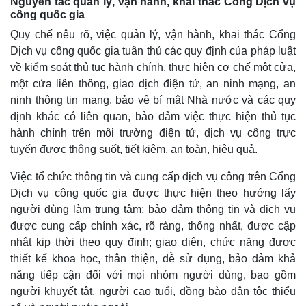
Nguyên tắc quản lý, vận hành, khai thác Cổng Dịch vụ
Khởi nghiệp
Tiêu dùng
công quốc gia
Tỷ giá
Chứng khoán
Quy chế nêu rõ, việc quản lý, vận hành, khai thác Cổng
Giá cà phê
Dịch vụ công quốc gia tuân thủ các quy định của pháp luật
về kiểm soát thủ tục hành chính, thực hiện cơ chế một cửa,
một cửa liên thông, giao dịch điện tử, an ninh mạng, an
ninh thông tin mạng, bảo vệ bí mật Nhà nước và các quy
định khác có liên quan, bảo đảm việc thực hiện thủ tục
hành chính trên môi trường điện tử, dịch vụ công trực
tuyến được thông suốt, tiết kiệm, an toàn, hiệu quả.
Việc tổ chức thông tin và cung cấp dịch vụ công trên Cổng
Dịch vụ công quốc gia được thực hiện theo hướng lấy
người dùng làm trung tâm; bảo đảm thông tin và dịch vụ
được cung cấp chính xác, rõ ràng, thống nhất, được cập
nhật kịp thời theo quy định; giao diện, chức năng được
thiết kế khoa học, thân thiện, dễ sử dụng, bảo đảm khả
năng tiếp cận đối với mọi nhóm người dùng, bao gồm
người khuyết tật, người cao tuổi, đồng bào dân tộc thiểu