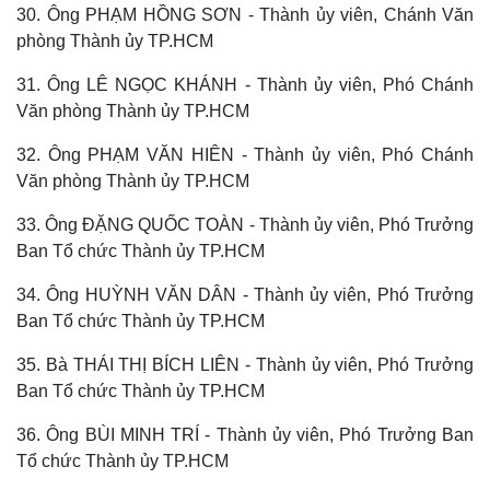
30. Ông PHẠM HỒNG SƠN - Thành ủy viên, Chánh Văn
phòng Thành ủy TP.HCM
31. Ông LÊ NGỌC KHÁNH - Thành ủy viên, Phó Chánh
Văn phòng Thành ủy TP.HCM
32. Ông PHẠM VĂN HIÊN - Thành ủy viên, Phó Chánh
Văn phòng Thành ủy TP.HCM
33. Ông ĐẶNG QUỐC TOÀN - Thành ủy viên, Phó Trưởng
Ban Tổ chức Thành ủy TP.HCM
34. Ông HUỲNH VĂN DÂN - Thành ủy viên, Phó Trưởng
Ban Tổ chức Thành ủy TP.HCM
35. Bà THÁI THỊ BÍCH LIÊN - Thành ủy viên, Phó Trưởng
Kinh tế
Thị trường
Ban Tổ chức Thành ủy TP.HCM
Bất động sản
Giá vàng
Khởi nghiệp
Tiêu dùng
36. Ông BÙI MINH TRÍ - Thành ủy viên, Phó Trưởng Ban
Tỷ giá
Tổ chức Thành ủy TP.HCM
Chứng khoán