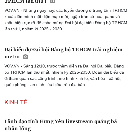
TP.HCM lần thứ I
VOV.VN - Những ngày này, các tuyến đường ở trung tâm TP.HCM
khoác lên mình một diện mạo mới, ngập tràn cờ hoa, pano và
khẩu hiệu rực rỡ để chào mừng Đại hội đại biểu Đảng bộ TP.HCM
lần thứ I, nhiệm kì 2025 - 2030.
Đại biểu dự Đại hội Đảng bộ TP.HCM trải nghiệm
metro
VOV.VN - Sáng 12/10, trước thềm diễn ra Đại hội Đại biểu Đảng
bộ TP.HCM lần thứ nhất, nhiệm kỳ 2025-2030, Đoàn đại biểu đã
đi tham quan các công trình, mô hình kinh tế, văn hóa - xã hội,
quốc phòng - an ninh tiêu biểu trên địa bàn.
KINH TẾ
Lãnh đạo tỉnh Hưng Yên livestream quảng bá
nhãn lồng