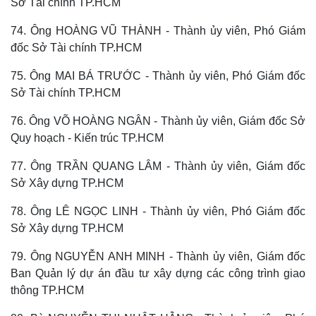
Sở Tài chính TP.HCM
Thể thao
Ô tô - Xe máy
Bóng đá
Ô tô
74. Ông HOÀNG VŨ THÀNH - Thành ủy viên, Phó Giám
Lịch thi đấu bóng đá
Xe máy
đốc Sở Tài chính TP.HCM
Thế giới thể thao
Tư vấn
eSports
75. Ông MAI BÁ TRƯỚC - Thành ủy viên, Phó Giám đốc
Hậu trường
Sở Tài chính TP.HCM
76. Ông VÕ HOÀNG NGÂN - Thành ủy viên, Giám đốc Sở
Quy hoạch - Kiến trúc TP.HCM
77. Ông TRẦN QUANG LÂM - Thành ủy viên, Giám đốc
Sở Xây dựng TP.HCM
78. Ông LÊ NGỌC LINH - Thành ủy viên, Phó Giám đốc
Sở Xây dựng TP.HCM
79. Ông NGUYỄN ANH MINH - Thành ủy viên, Giám đốc
Ban Quản lý dự án đầu tư xây dựng các công trình giao
thông TP.HCM