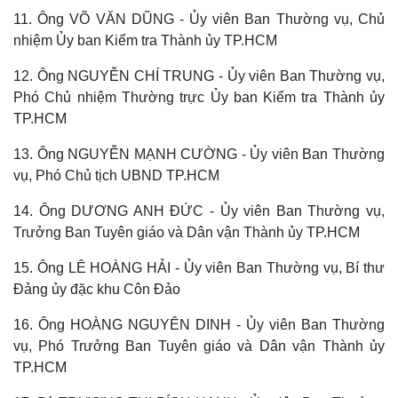
11. Ông VÕ VĂN DŨNG - Ủy viên Ban Thường vụ, Chủ
nhiệm Ủy ban Kiểm tra Thành ủy TP.HCM
12. Ông NGUYỄN CHÍ TRUNG - Ủy viên Ban Thường vụ,
Phó Chủ nhiệm Thường trực Ủy ban Kiểm tra Thành ủy
TP.HCM
13. Ông NGUYỄN MẠNH CƯỜNG - Ủy viên Ban Thường
vụ, Phó Chủ tịch UBND TP.HCM
14. Ông DƯƠNG ANH ĐỨC - Ủy viên Ban Thường vụ,
Trưởng Ban Tuyên giáo và Dân vận Thành ủy TP.HCM
Thế giới
Multimedia
15. Ông LÊ HOÀNG HẢI - Ủy viên Ban Thường vụ, Bí thư
Quan sát
Video
Đảng ủy đặc khu Côn Đảo
Cuộc sống đó đây
Ảnh
Hồ sơ
E-Magazine
16. Ông HOÀNG NGUYÊN DINH - Ủy viên Ban Thường
Infographic
vụ, Phó Trưởng Ban Tuyên giáo và Dân vận Thành ủy
TP.HCM