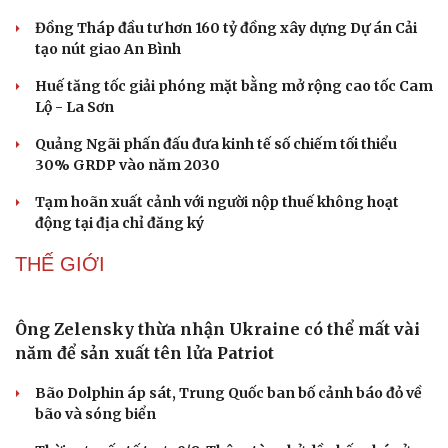
Đồng Tháp đầu tư hơn 160 tỷ đồng xây dựng Dự án Cải
tạo nút giao An Bình
Huế tăng tốc giải phóng mặt bằng mở rộng cao tốc Cam
Lộ - La Sơn
Quảng Ngãi phấn đấu đưa kinh tế số chiếm tối thiểu
30% GRDP vào năm 2030
Tạm hoãn xuất cảnh với người nộp thuế không hoạt
động tại địa chỉ đăng ký
THẾ GIỚI
Văn hóa
Giải trí
Sân khấu - Điện ảnh
Nghệ sĩ
Ông Zelensky thừa nhận Ukraine có thể mất vài
Văn học
Thời trang
năm để sản xuất tên lửa Patriot
Âm nhạc
Sao Việt
Di sản
Bão Dolphin áp sát, Trung Quốc ban bố cảnh báo đỏ về
bão và sóng biển