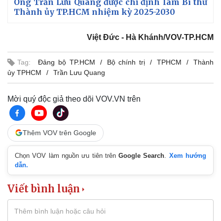
Ông Trần Lưu Quang được chỉ định làm Bí thư
Thành ủy TP.HCM nhiệm kỳ 2025-2030
Việt Đức - Hà Khánh/VOV-TP.HCM
Tag:
Đảng bộ TP.HCM
Bộ chính trị
TPHCM
Thành
ủy TPHCM
Trần Lưu Quang
Sức khỏe
Đời sống
Dinh dưỡng - món ngon
Nhà đẹp
Mời quý độc giả theo dõi VOV.VN trên
Cây thuốc
Blog
Sản phụ khoa
Tình yêu - Gia đình
Nhi khoa
Nam khoa
Thêm VOV trên Google
Làm đẹp - giảm cân
Phòng mạch online
Chọn VOV làm nguồn ưu tiên trên
Google Search
.
Xem hướng
Ăn sạch sống khỏe
dẫn.
Viết bình luận