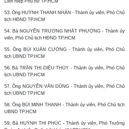
Liên hiệp Phụ nữ TP.HCM
Vụ án
Vũ khí
Tin nóng
Việt Nam
53. Ông HUỲNH THANH NHÂN - Thành ủy viên, Phó Chủ
Tư vấn luật
Phân tích
tịch HĐND TP.HCM
54. Bà NGUYỄN TRƯƠNG NHẬT PHƯỢNG - Thành ủy
viên, Phó Chủ tịch HĐND TP.HCM
55. Ông BÙI XUÂN CƯỜNG - Thành ủy viên, Phó Chủ
tịch UBND TP.HCM
56. Bà TRẦN THỊ DIỆU THÚY - Thành ủy viên, Phó Chủ
tịch UBND TP.HCM
57. Ông NGUYỄN VĂN DŨNG - Thành ủy viên, Phó Chủ
tịch UBND TP.HCM
58. Ông BÙI MINH THẠNH - Thành ủy viên, Phó Chủ tịch
UBND TP.HCM
59. Bà HUỲNH THỊ PHÚC - Thành ủy viên, Phó Trưởng