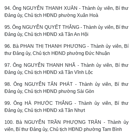
94. Ông NGUYỄN THANH XUÂN - Thành ủy viên, Bí thư
Đảng ủy, Chủ tịch HĐND phường Xuân Hoà
95. Ông NGUYỄN QUYẾT THẮNG - Thành ủy viên, Bí thư
Doanh nghiệp
Công nghệ
Đảng ủy, Chủ tịch HĐND xã Tân An Hội
Thông tin doanh nghiệp
Sành điệu
Doanh nghiệp 24h
Tin Công nghệ
96. Bà PHAN THỊ THANH PHƯƠNG - Thành ủy viên, Bí
Doanh nhân
Trải nghiệm
thư Đảng ủy, Chủ tịch HĐND phường Đức Nhuận
Vì cộng đồng
Chuyển đổi số
97. Ông NGUYỄN THANH NHÃ - Thành ủy viên, Bí thư
Đảng ủy, Chủ tịch HĐND xã Tân Vĩnh Lộc
98. Ông NGUYỄN TẤN PHÁT - Thành ủy viên, Bí thư
Đảng ủy, Chủ tịch HĐND phường Sài Gòn
99. Ông HÀ PHƯỚC THẮNG - Thành ủy viên, Bí thư
Đảng ủy, Chủ tịch HĐND xã Tân Nhựt
100. Bà NGUYỄN TRẦN PHƯỢNG TRÂN - Thành ủy
viên, Bí thư Đảng ủy, Chủ tịch HĐND phường Tam Bình