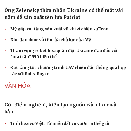
Ông Zelensky thừa nhận Ukraine có thể mất vài
năm để sản xuất tên lửa Patriot
Mỹ gấp rút tăng sản xuất vũ khí vì chiến sự Iran
Kho đạn dược và tên lửa chủ lực của Mỹ
Tham vọng robot hóa quân đội, Ukraine đau đầu với
“ma trận” 550 biến thể
Đức tăng tốc chương trình UAV chiến đấu thông qua hợp
tác với Rolls-Royce
VĂN HÓA
Du lịch
Podcast
Gỡ "điểm nghẽn", kiến tạo nguồn cầu cho xuất
Tư vấn
Câu chuyện thời sự
bản
Săn Tour
Đọc truyện đêm khuya
Tinh hoa võ Việt: Từ miền đất võ vươn ra thế giới
check-in
Cửa sổ tình yêu
Kể chuyện cho bé