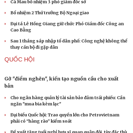
Cà Mau bổ nhiệm 3 phó giám đốc sở
Bổ nhiệm 2 Thứ trưởng Bộ Ngoại giao
Đại tá Lê Hồng Giang giữ chức Phó Giám đốc Công an
Cao Bằng
Sau 1 tháng sáp nhập tổ dân phố: Công nghệ không thể
thay cán bộ đi gặp dân
QUỐC HỘI
Gỡ "điểm nghẽn", kiến tạo nguồn cầu cho xuất
bản
Cho ngân hàng quản lý tài sản bảo đảm trái phiếu: Cần
ngăn "mua bia kèm lạc"
Đại biểu Quốc hội: Trao quyền lớn cho Petrovietnam
phải có “hàng rào” kiểm soát
Đề xuất tăng tuổi nghỉ hưu sĩ quan quân đội, tùy đặc thù