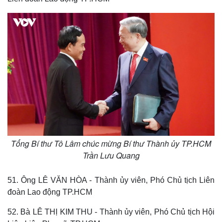
Tổng Bí thư Tô Lâm chúc mừng Bí thư Thành ủy TP.HCM
Trần Lưu Quang
51. Ông LÊ VĂN HÒA - Thành ủy viên, Phó Chủ tịch Liên
đoàn Lao động TP.HCM
Pháp luật
Quân sự - Quốc phòng
52. Bà LÊ THỊ KIM THU - Thành ủy viên, Phó Chủ tịch Hội