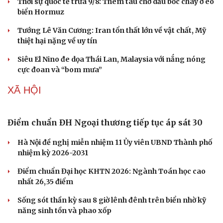
Thời sự quốc tế trưa 9/8: Thêm tàu chở dầu bốc cháy ở eo
biển Hormuz
Tướng Lê Văn Cương: Iran tổn thất lớn về vật chất, Mỹ
thiệt hại nặng về uy tín
Siêu El Nino đe dọa Thái Lan, Malaysia với nắng nóng
cực đoan và “bom mưa”
XÃ HỘI
Điểm chuẩn ĐH Ngoại thương tiếp tục áp sát 30
Hà Nội đề nghị miễn nhiệm 11 Ủy viên UBND Thành phố
nhiệm kỳ 2026-2031
Điểm chuẩn Đại học KHTN 2026: Ngành Toán học cao
nhất 26,35 điểm
Sống sót thần kỳ sau 8 giờ lênh đênh trên biển nhờ kỹ
năng sinh tồn và phao xốp