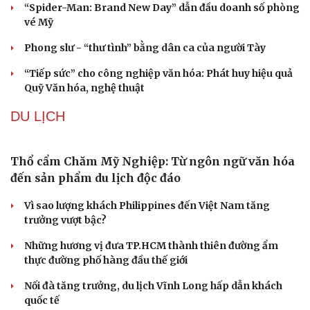
“Spider-Man: Brand New Day” dẫn đầu doanh số phòng
Hạt giống tâm hồn
vé Mỹ
Phong slư - “thư tình” bằng dân ca của người Tày
“Tiếp sức” cho công nghiệp văn hóa: Phát huy hiệu quả
Quỹ Văn hóa, nghệ thuật
DU LỊCH
Thổ cẩm Chăm Mỹ Nghiệp: Từ ngôn ngữ văn hóa
đến sản phẩm du lịch độc đáo
Vì sao lượng khách Philippines đến Việt Nam tăng
trưởng vượt bậc?
Những hương vị đưa TP.HCM thành thiên đường ẩm
thực đường phố hàng đầu thế giới
Nối đà tăng trưởng, du lịch Vĩnh Long hấp dẫn khách
quốc tế