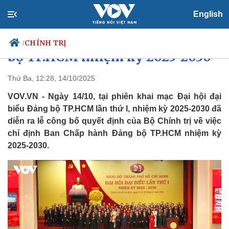
English
Danh sách Ban Chấp hành Đảng
CHÍNH TRỊ
/
bộ TP.HCM nhiệm kỳ 2025-2030
Thứ Ba, 12:28, 14/10/2025
VOV.VN - Ngày 14/10, tại phiên khai mạc Đại hội đại
Chính trị
Xã hội
biểu Đảng bộ TP.HCM lần thứ I, nhiệm kỳ 2025-2030 đã
Đảng
Tin 24h
diễn ra lễ công bố quyết định của Bộ Chính trị về việc
Tổ chức nhân sự
Dự báo thời tiết
Quốc hội
Giáo dục
chỉ định Ban Chấp hành Đảng bộ TP.HCM nhiệm kỳ
Nhận diện sự thật
Dấu ấn VOV
2025-2030.
Việc làm
Biển đảo