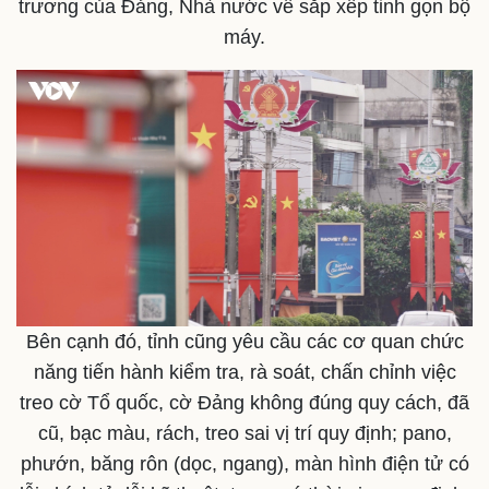
trương của Đảng, Nhà nước về sắp xếp tinh gọn bộ
máy.
Bên cạnh đó, tỉnh cũng yêu cầu các cơ quan chức
năng tiến hành kiểm tra, rà soát, chấn chỉnh việc
treo cờ Tổ quốc, cờ Đảng không đúng quy cách, đã
cũ, bạc màu, rách, treo sai vị trí quy định; pa​no,
phướn, băng rôn (dọc, ngang), màn hình điện tử có