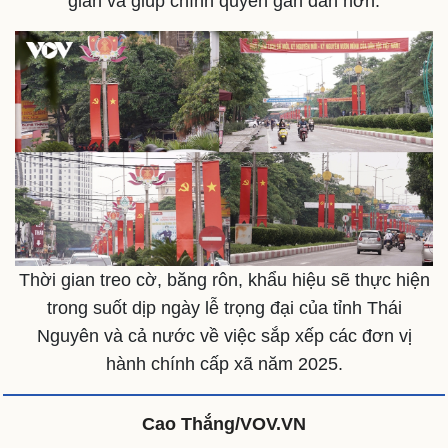
gian và giúp chính quyền gần dân hơn.
Văn hóa
Giải trí
Sân khấu - Điện ảnh
Nghệ sĩ
Văn học
Thời trang
Âm nhạc
Sao Việt
Di sản
Thời gian treo cờ, băng rôn, khẩu hiệu sẽ thực hiện
trong suốt dịp ngày lễ trọng đại của tỉnh Thái
Nguyên và cả nước về việc sắp xếp các đơn vị
hành chính cấp xã năm 2025.
Cao Thắng/VOV.VN