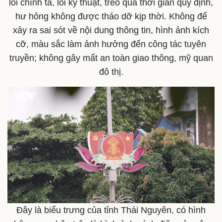
lỗi chính tả, lỗi kỹ thuật, treo quá thời gian quy định,
Thể thao
Ô tô - Xe máy
hư hỏng không được tháo dỡ kịp thời. Không để
Bóng đá
Ô tô
xảy ra sai ​sót về nội dung thông tin, hình ảnh kích
Lịch thi đấu bóng đá
Xe máy
cỡ, màu sắc làm ảnh hưởng đến công tác tuyên
Thế giới thể thao
Tư vấn
eSports
truyền; không gây mất an toàn giao thông, mỹ quan
Hậu trường
đô thị.
Đây là biểu trưng của tỉnh Thái Nguyên, có hình