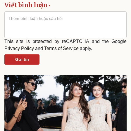
Viết bình luận
This site is protected by reCAPTCHA and the Google
Privacy Policy
and
Terms of Service
apply.
Gửi tin
Du lịch
Podcast
Tư vấn
Câu chuyện thời sự
Săn Tour
Đọc truyện đêm khuya
check-in
Cửa sổ tình yêu
Kể chuyện cho bé