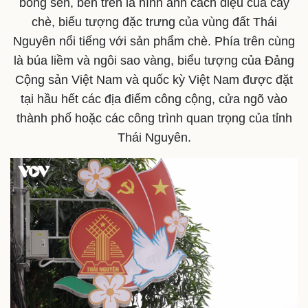
bông sen, bên trên là hình ảnh cách điệu của cây
chè, biểu tượng đặc trưng của vùng đất Thái
Nguyên nổi tiếng với sản phẩm chè. Phía trên cùng
là búa liềm và ngôi sao vàng, biểu tượng của Đảng
Cộng sản Việt Na​m và quốc kỳ Việt Nam được đặt
tại hầu hết các địa điểm công cộng, cửa ngõ vào
thành phố hoặc các công trình quan trọng của tỉnh
Thái Nguyên.
Doanh nghiệp
Công nghệ
Thông tin doanh nghiệp
Sành điệu
Doanh nghiệp 24h
Tin Công nghệ
Doanh nhân
Trải nghiệm
Vì cộng đồng
Chuyển đổi số