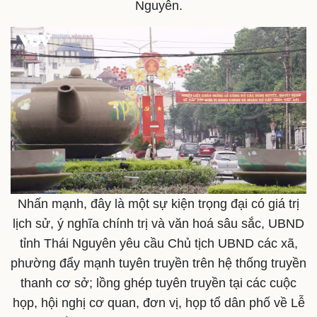
Nguyên.
Nhấn mạnh, đây là một sự kiện trọng đại có giá trị
lịch sử, ý nghĩa chính trị và văn hoá sâu sắc, UBND
tỉnh Thái Nguyên yêu cầu Chủ tịch UBND ​các xã,
Kinh tế
Thị trường
phường đẩy mạnh tuyên truyền trên hệ thống truyền
Bất động sản
Giá vàng
thanh cơ sở; lồng ghép tuyên truyền tại các cuộc
Khởi nghiệp
Tiêu dùng
Tỷ giá
họp, hội nghị cơ quan, đơn vị, họp tổ dân phố về Lễ
Chứng khoán