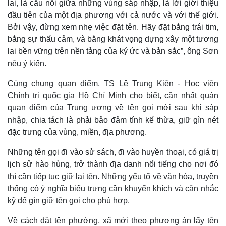
lai, là cầu nối giữa những vùng sáp nhập, là lời giới thiệu
đầu tiên của một địa phương với cả nước và với thế giới.
Bởi vậy, đừng xem nhẹ việc đặt tên. Hãy đặt bằng trái tim,
Thể thao
Ô tô - Xe máy
bằng sự thấu cảm, và bằng khát vọng dựng xây một tương
Bóng đá
Ô tô
lai bền vững trên nền tảng của ký ức và bản sắc”, ông Sơn
Lịch thi đấu bóng đá
Xe máy
nêu ý kiến.
Thế giới thể thao
Tư vấn
eSports
Cùng chung quan điểm, TS Lê Trung Kiên - Học viện
Hậu trường
Chính trị quốc gia Hồ Chí Minh cho biết, cần nhất quán
quan điểm của Trung ương về tên gọi mới sau khi sáp
nhập, chia tách là phải bảo đảm tính kế thừa, giữ gìn nét
đặc trưng của vùng, miền, địa phương.
Những tên gọi đi vào sử sách, đi vào huyền thoại, có giá trị
lịch sử hào hùng, trở thành địa danh nổi tiếng cho nơi đó
thì cần tiếp tục giữ lại tên. Những yếu tố về văn hóa, truyền
thống có ý nghĩa biểu trưng cần khuyến khích và cân nhắc
kỹ để gìn giữ tên gọi cho phù hợp.
Về cách đặt tên phường, xã mới theo phương án lấy tên