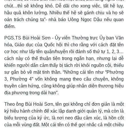
chút…thì sẽ không khó. Dễ dãi cho xong việc, tất hệ lụy,
hậu quả khôn lường. Nhiều thế hệ sẽ gánh chịu và họ sẽ
oán trách chúng ta”- nhà báo Uông Ngọc Dậu nêu quan
điểm.
PGS.TS Bùi Hoài Sơn - Ủy viên Thường trực Ủy ban Văn
hóa, Giáo dục của Quốc hội thì cho rằng với cách đặt tên
cơ học như lấy tên quận/huyện rồi đánh số thứ tự 1, 2, 3…
cách này có thể thuận tiện trong ngắn hạn, nhưng lại dễ
khiến người dân cảm thấy bị tách rời khỏi nguồn cội, thiếu
sự gắn bó về mặt tinh thần. “Những cái tên như “Phường
3, Phường 4” vốn không mang theo câu chuyện, không
truyền cảm hứng, cũng không giúp nhận diện thương hiệu
địa phương trong dài hạn”.
Theo ông Bùi Hoài Sơn, tên gọi không chỉ đơn giản là một
ký hiệu hành chính để xác lập danh giới quản lý, mà còn là
biểu tượng của ký ức, là nơi neo đậu cảm xúc, là hồn cốt
của mỗi vùng đất. Một cái tên có thể gợi nhắc cả một chiều