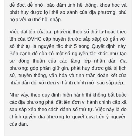
dễ đọc, dễ nhớ, bảo đảm tính hệ thống, khoa học và
phát huy được lợi thế so sánh của địa phương, phù
Văn hóa
Giải trí
hợp với xu thế hội nhập.
Sân khấu - Điện ảnh
Nghệ sĩ
Văn học
Thời trang
Việc đặt tên của xã, phường theo số thứ tự hoặc theo
Âm nhạc
Sao Việt
tên của ĐVHC cấp huyện (trước sắp xếp) có gắn với
Di sản
số thứ tự là nguyên tắc thứ 5 trong Quyết định này.
Bên cạnh đó còn có một số nguyên tắc khác như tạo
sự đồng thuận của các tầng lớp nhân dân địa
phương; góp phần giữ gìn, phát huy được giá trị lịch
sử, truyền thống, văn hóa và tinh thần đoàn kết của
nhân dân đối với đơn vị hành chính mới sau sắp xếp...
Như vậy, theo quy định hiện hành thì không bắt buộc
các địa phương phải đặt tên đơn vị hành chính cấp xã
sau sắp xếp theo cách đánh số thứ tự. Việc này là do
chính quyền địa phương tự quyết dựa trên ý nguyện
của dân.