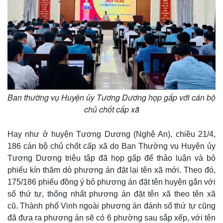
Dinh dưỡng - món ngon
Nhà đẹp
Cây thuốc
Blog
Sản phụ khoa
Tình yêu - Gia đình
Nhi khoa
Nam khoa
Làm đẹp - giảm cân
Phòng mạch online
Ăn sạch sống khỏe
Ban thường vụ Huyện ủy Tương Dương họp gấp với cán bộ
chủ chốt cấp xã
Hay như ở huyện Tương Dương (Nghệ An), chiều 21/4,
186 cán bộ chủ chốt cấp xã do Ban Thường vụ Huyện ủy
Tương Dương triệu tập đã họp gấp để thảo luận và bỏ
phiếu kín thăm dò phương án đặt lại tên xã mới. Theo đó,
175/186 phiếu đồng ý bỏ phương án đặt tên huyện gắn với
số thứ tự, thống nhất phương án đặt tên xã theo tên xã
cũ. Thành phố Vinh ngoài phương án đánh số thứ tự cũng
đã đưa ra phương án sẽ có 6 phường sau sắp xếp, với tên