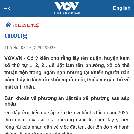
English
Đặt tên xã, phường nên ưu tiên
yếu tố văn hoá, lịch sử, truyền
CHÍNH TRỊ
/
thống
Thứ Ba, 05:15, 22/04/2025
Chính trị
Xã hội
VOV.VN - Có ý kiến cho rằng lấy tên quận, huyện kèm
Đảng
Tin 24h
số thứ tự 1, 2, 3…để đặt làm tên phường, xã có thể
Tổ chức nhân sự
Dự báo thời tiết
thuận tiện trong ngắn hạn nhưng lại khiến người dân
Quốc hội
Giáo dục
cảm thấy bị tách rời khỏi nguồn cội, thiếu sự gắn bó về
Nhận diện sự thật
Dấu ấn VOV
mặt tinh thần.
Việc làm
Biển đảo
Băn khoăn về phương án đặt tên xã, phường sau sáp
nhập
Để đáp ứng tiến độ sắp xếp đơn vị hành chính năm 2025,
thời điểm này, các địa phương đang tổ chức lấy ý kiến
rộng rãi của nhân dân về việc đặt tên, đổi tên đơn vị hành