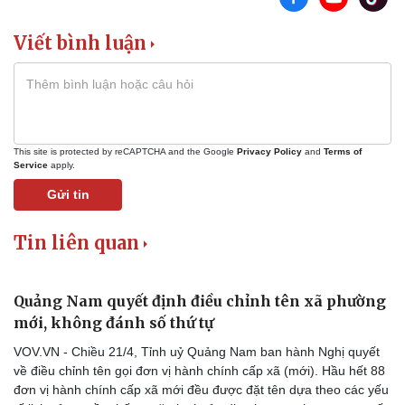
Tư vấn
Câu chuyện thời sự
Viết bình luận
Săn Tour
Đọc truyện đêm khuya
check-in
Cửa sổ tình yêu
Kể chuyện cho bé
Hạt giống tâm hồn
This site is protected by reCAPTCHA and the Google
Privacy Policy
and
Terms of
Service
apply.
Gửi tin
Tin liên quan
Quảng Nam quyết định điều chỉnh tên xã phường
mới, không đánh số thứ tự
VOV.VN - Chiều 21/4, Tỉnh uỷ Quảng Nam ban hành Nghị quyết
về điều chỉnh tên gọi đơn vị hành chính cấp xã (mới). Hầu hết 88
đơn vị hành chính cấp xã mới đều được đặt tên dựa theo các yếu