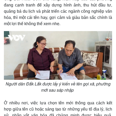
đang cạnh tranh để xây dựng hình ảnh, thu hút đầu tư,
quảng bá du lịch và phát triển các ngành công nghiệp văn
hóa, thì một cái tên hay, gợi cảm và giàu bản sắc chính là
một lợi thế không thể xem nhẹ.
Pháp luật
Quân sự - Quốc phòng
Vụ án
Vũ khí
Tin nóng
Việt Nam
Tư vấn luật
Phân tích
Người dân Đắk Lắk được lấy ý kiến về tên gọi xã, phường
mới sau sáp nhập
Ở nhiều nơi, việc lựa chọn tên mới thông qua cách kết
hợp giữa tên cũ hoặc sáng tạo từ những yếu tố địa lý, lịch
sử, nhân vật văn hóa đã chứng minh được hiệu quả.