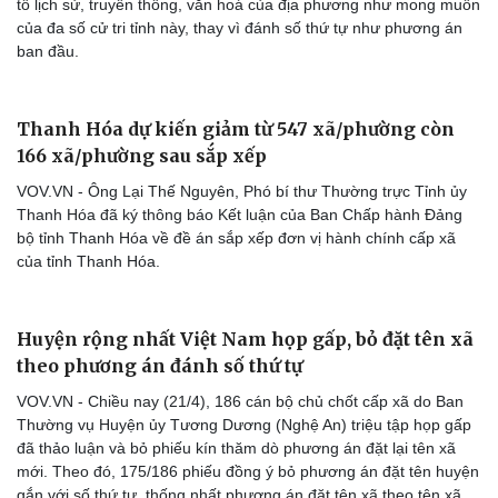
tố lịch sử, truyền thống, văn hoá của địa phương như mong muốn
của đa số cử tri tỉnh này, thay vì đánh số thứ tự như phương án
ban đầu.
Thanh Hóa dự kiến giảm từ 547 xã/phường còn
166 xã/phường sau sắp xếp
VOV.VN - Ông Lại Thế Nguyên, Phó bí thư Thường trực Tỉnh ủy
Thanh Hóa đã ký thông báo Kết luận của Ban Chấp hành Đảng
bộ tỉnh Thanh Hóa về đề án sắp xếp đơn vị hành chính cấp xã
của tỉnh Thanh Hóa.
Huyện rộng nhất Việt Nam họp gấp, bỏ đặt tên xã
theo phương án đánh số thứ tự
VOV.VN - Chiều nay (21/4), 186 cán bộ chủ chốt cấp xã do Ban
Thường vụ Huyện ủy Tương Dương (Nghệ An) triệu tập họp gấp
đã thảo luận và bỏ phiếu kín thăm dò phương án đặt lại tên xã
mới. Theo đó, 175/186 phiếu đồng ý bỏ phương án đặt tên huyện
Cải chính
gắn với số thứ tự, thống nhất phương án đặt tên xã theo tên xã