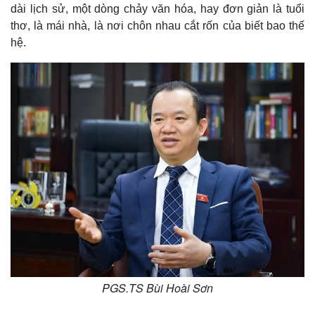
dài lịch sử, một dòng chảy văn hóa, hay đơn giản là tuổi
thơ, là mái nhà, là nơi chôn nhau cắt rốn của biết bao thế
hệ.
Kinh tế
Thị trường
Bất động sản
Giá vàng
Khởi nghiệp
Tiêu dùng
Tỷ giá
Chứng khoán
Giá cà phê
PGS.TS Bùi Hoài Sơn