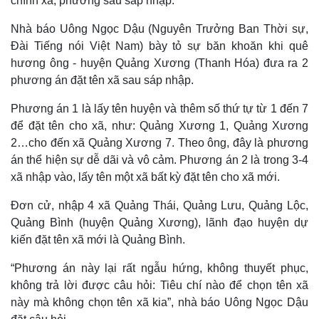
chính xã, phường sau sáp nhập.
Nhà báo Uông Ngọc Dậu (Nguyên Trưởng Ban Thời sự,
Đài Tiếng nói Việt Nam) bày tỏ sự băn khoăn khi quê
hương ông - huyện Quảng Xương (Thanh Hóa) đưa ra 2
phương án đặt tên xã sau sáp nhập.
Phương án 1 là lấy tên huyện và thêm số thứ tự từ 1 đến 7
để đặt tên cho xã, như: Quảng Xương 1, Quảng Xương
2…cho đến xã Quảng Xương 7. Theo ông, đây là phương
án thể hiện sự dễ dãi và vô cảm. Phương án 2 là trong 3-4
xã nhập vào, lấy tên một xã bất kỳ đặt tên cho xã mới.
Đơn cử, nhập 4 xã Quảng Thái, Quảng Lưu, Quảng Lộc,
Quảng Bình (huyện Quảng Xương), lãnh đạo huyện dự
kiến đặt tên xã mới là Quảng Bình.
“Phương án này lại rất ngẫu hứng, không thuyết phục,
không trả lời được câu hỏi: Tiêu chí nào để chọn tên xã
này mà không chọn tên xã kia”, nhà báo Uông Ngọc Dậu