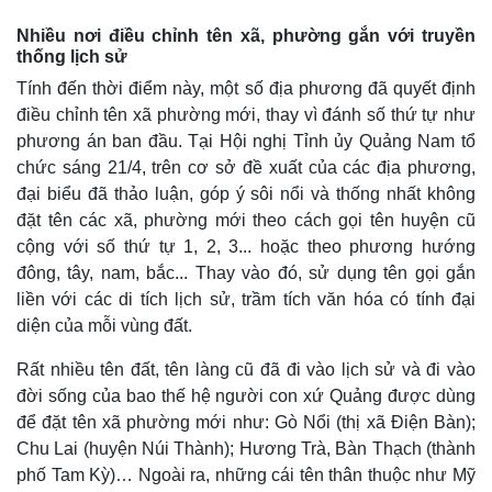
Nhiều nơi điều chỉnh tên xã, phường gắn với truyền
Doanh nghiệp
Công nghệ
thống lịch sử
Thông tin doanh nghiệp
Sành điệu
Tính đến thời điểm này, một số địa phương đã quyết định
Doanh nghiệp 24h
Tin Công nghệ
điều chỉnh tên xã phường mới, thay vì đánh số thứ tự như
Doanh nhân
Trải nghiệm
phương án ban đầu. Tại Hội nghị Tỉnh ủy Quảng Nam tổ
Vì cộng đồng
Chuyển đổi số
chức sáng 21/4, trên cơ sở đề xuất của các địa phương,
đại biểu đã thảo luận, góp ý sôi nổi và thống nhất không
đặt tên các xã, phường mới theo cách gọi tên huyện cũ
cộng với số thứ tự 1, 2, 3... hoặc theo phương hướng
đông, tây, nam, bắc... Thay vào đó, sử dụng tên gọi gắn
liền với các di tích lịch sử, trầm tích văn hóa có tính đại
diện của mỗi vùng đất.
Rất nhiều tên đất, tên làng cũ đã đi vào lịch sử và đi vào
đời sống của bao thế hệ người con xứ Quảng được dùng
để đặt tên xã phường mới như: Gò Nổi (thị xã Điện Bàn);
Chu Lai (huyện Núi Thành); Hương Trà, Bàn Thạch (thành
phố Tam Kỳ)… Ngoài ra, những cái tên thân thuộc như Mỹ