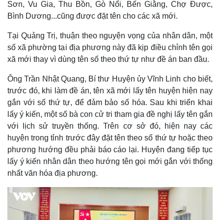
Sơn, Vu Gia, Thu Bồn, Gò Nổi, Bến Giằng, Chợ Được,
Bình Dương...cũng được đặt tên cho các xã mới.
Tại Quảng Trị, thuận theo nguyện vọng của nhân dân, một
số xã phường tại địa phương này đã kịp điều chỉnh tên gọi
xã mới thay vì dùng tên số theo thứ tự như đề án ban đầu.
Ông Trần Nhật Quang, Bí thư Huyện ủy Vĩnh Linh cho biết,
trước đó, khi làm đề án, tên xã mới lấy tên huyện hiện nay
gắn với số thứ tự, để đảm bảo số hóa. Sau khi triển khai
lấy ý kiến, một số bà con cử tri tham gia đề nghị lấy tên gắn
với lịch sử truyền thống. Trên cơ sở đó, hiện nay các
huyện trong tỉnh trước đây đặt tên theo số thứ tự hoặc theo
phương hướng đều phải báo cáo lại. Huyện đang tiếp tục
lấy ý kiến nhân dân theo hướng tên gọi mới gắn với thống
nhất văn hóa địa phương.
Sức khỏe
Đời sống