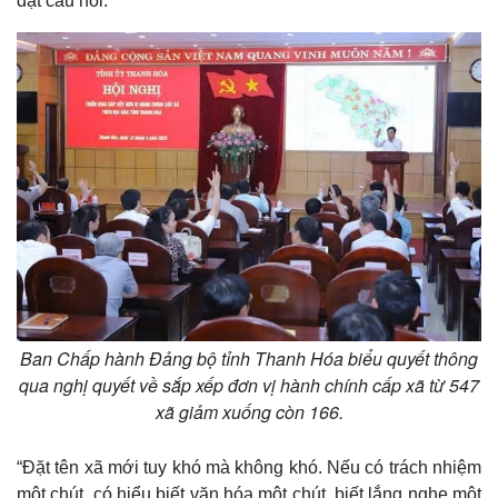
đặt câu hỏi.
Thế giới
Multimedia
Quan sát
Video
Cuộc sống đó đây
Ảnh
Hồ sơ
E-Magazine
Infographic
Ban Chấp hành Đảng bộ tỉnh Thanh Hóa biểu quyết thông
qua nghị quyết về sắp xếp đơn vị hành chính cấp xã từ 547
xã giảm xuống còn 166.
“Đặt tên xã mới tuy khó mà không khó. Nếu có trách nhiệm
một chút, có hiểu biết văn hóa một chút, biết lắng nghe một