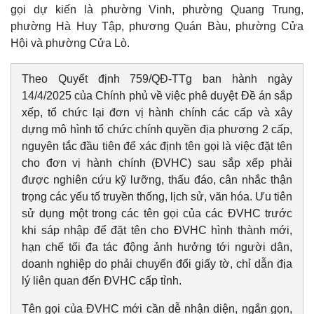
gọi dự kiến là phường Vinh, phường Quang Trung,
phường Hà Huy Tập, phương Quán Bàu, phường Cửa
Hội và phường Cửa Lò.
Theo Quyết định 759/QĐ-TTg ban hành ngày
14/4/2025 của Chính phủ về việc phê duyệt Đề án sắp
xếp, tổ chức lại đơn vị hành chính các cấp và xây
dựng mô hình tổ chức chính quyền địa phương 2 cấp,
nguyên tắc đầu tiên để xác định tên gọi là việc đặt tên
cho đơn vị hành chính (ĐVHC) sau sắp xếp phải
được nghiên cứu kỹ lưỡng, thấu đáo, cân nhắc thận
trọng các yếu tố truyền thống, lịch sử, văn hóa. Ưu tiên
sử dụng một trong các tên gọi của các ĐVHC trước
khi sáp nhập để đặt tên cho ĐVHC hình thành mới,
hạn chế tối đa tác động ảnh hưởng tới người dân,
doanh nghiệp do phải chuyển đổi giấy tờ, chỉ dẫn địa
lý liên quan đến ĐVHC cấp tỉnh.
Tên gọi của ĐVHC mới cần dễ nhận diện, ngắn gọn,