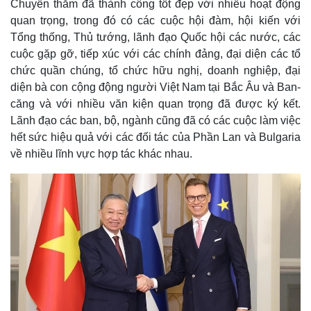
Chuyến thăm đã thành công tốt đẹp với nhiều hoạt động
quan trọng, trong đó có các cuộc hội đàm, hội kiến với
Tổng thống, Thủ tướng, lãnh đạo Quốc hội các nước, các
cuộc gặp gỡ, tiếp xúc với các chính đảng, đại diện các tổ
chức quần chúng, tổ chức hữu nghị, doanh nghiệp, đại
diện bà con cộng động người Việt Nam tại Bắc Âu và Ban-
căng và với nhiều văn kiện quan trọng đã được ký kết.
Lãnh đạo các ban, bộ, ngành cũng đã có các cuộc làm việc
hết sức hiệu quả với các đối tác của Phần Lan và Bulgaria
về nhiều lĩnh vực hợp tác khác nhau.
Thế giới
Multimedia
Quan sát
Video
Cuộc sống đó đây
Ảnh
Hồ sơ
E-Magazine
Infographic