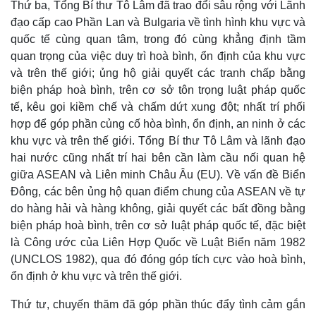
Thứ ba, Tổng Bí thư Tô Lâm đã trao đổi sâu rộng với Lãnh
đạo cấp cao Phần Lan và Bulgaria về tình hình khu vực và
quốc tế cùng quan tâm, trong đó cùng khẳng định tầm
quan trọng của việc duy trì hoà bình, ổn định của khu vực
và trên thế giới; ủng hộ giải quyết các tranh chấp bằng
biện pháp hoà bình, trên cơ sở tôn trọng luật pháp quốc
tế, kêu gọi kiềm chế và chấm dứt xung đột; nhất trí phối
hợp để góp phần củng cố hòa bình, ổn định, an ninh ở các
khu vực và trên thế giới. Tổng Bí thư Tô Lâm và lãnh đạo
hai nước cũng nhất trí hai bên cần làm cầu nối quan hệ
giữa ASEAN và Liên minh Châu Âu (EU). Về vấn đề Biển
Đông, các bên ủng hộ quan điểm chung của ASEAN về tự
do hàng hải và hàng không, giải quyết các bất đồng bằng
biện pháp hoà bình, trên cơ sở luật pháp quốc tế, đặc biệt
là Công ước của Liên Hợp Quốc về Luật Biển năm 1982
(UNCLOS 1982), qua đó đóng góp tích cực vào hoà bình,
ổn định ở khu vực và trên thế giới.
Thứ tư, chuyến thăm đã góp phần thúc đẩy tình cảm gắn