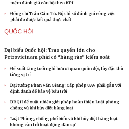
Cô giáo trẻ lấy sự tiến bộ của học sinh làm thước
đo thực hành Chỉ thị 07
Đối ngoại linh hoạt dựa trên nền tảng chính trị vững
chắc
Điểm mới đột phá trong Chỉ thị số 07 về thực hành tư
tưởng, phong cách Hồ Chí Minh
Đảng ủy các cơ quan Đảng Trung ương xây dựng phần
mềm đánh giá cán bộ theo KPI
Đồng chí Trần Cẩm Tú: Bộ chỉ số đánh giá công việc
phải đo được kết quả thực chất
QUỐC HỘI
Đại biểu Quốc hội: Trao quyền lớn cho
Petrovietnam phải có “hàng rào” kiểm soát