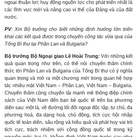
Vụ án
Vũ khí
ngoại thuận lợi; huy động nguồn lực cho phát triển nhất là
Tin nóng
Việt Nam
các lĩnh vực mới và nâng cao vị thế của Đảng và của đất
Tư vấn luật
Phân tích
nước.
PV
:
Xin Bộ trưởng cho biết những định hướng lớn triển
khai các kết quả được trong chuyến công tác vừa qua của
Tổng Bí thư tại Phần Lan và Bulgaria?
Bộ trưởng Bộ Ngoại giao Lê Hoài Trung:
Với những kết
quả quan trọng như trên, có thể nói chuyến thăm chính
thức tới Phần Lan và Bulgaria của Tổng Bí thư có ý nghĩa
quan trọng và mở ra một chương mới trong quan hệ hợp
tác nhiều mặt Việt Nam – Phần Lan, Việt Nam – Bulgaria.
Chuyến thăm cũng chuyển tải mạnh mẽ thông điệp chính
sách của Việt Nam đến bạn bè quốc tế trên ba phương
diện sau: một là, về đường lối đối ngoại độc lập, tự chủ, đa
phương hoá, đa dạng hoá, chủ động, tích cực hội nhập
quốc tế toàn diện, sâu rộng và hiệu quả và phát huy vai trò
tích cực, trách nhiệm với cộng đồng quốc tế trong kỷ
nguyên mới; hai là, khẳng định Việt Nam trước sau như