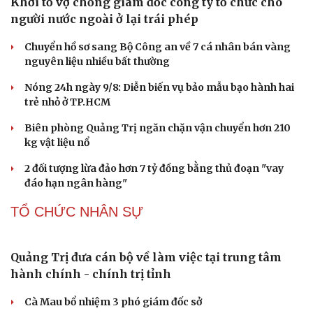
Vì sao các hãng từ bỏ pin tháo rời trên điện thoại?
Hạt giống tâm hồn
Microsoft tăng tốc đầu tư hạ tầng AI tại Ấn Độ
Trung Quốc đưa vào hoạt động cơ sở điện toán AI lớn
nhất thế giới
PHÁP LUẬT
Khởi tố vợ chồng giám đốc công ty tổ chức cho
người nước ngoài ở lại trái phép
Chuyển hồ sơ sang Bộ Công an về 7 cá nhân bán vàng
nguyên liệu nhiều bất thường
Nóng 24h ngày 9/8: Diễn biến vụ bảo mẫu bạo hành hai
trẻ nhỏ ở TP.HCM
Biên phòng Quảng Trị ngăn chặn vận chuyển hơn 210
kg vật liệu nổ