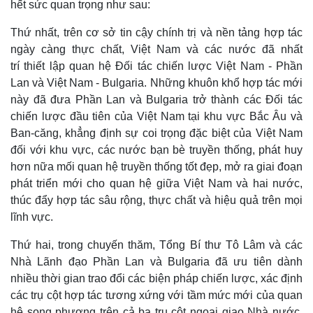
hết sức quan trọng như sau:
Thứ nhất, trên cơ sở tin cậy chính trị và nền tảng hợp tác
ngày càng thực chất, Việt Nam và các nước đã nhất
trí thiết lập quan hệ Đối tác chiến lược Việt Nam - Phần
Lan và Việt Nam - Bulgaria. Những khuôn khổ hợp tác mới
này đã đưa Phần Lan và Bulgaria trở thành các Đối tác
chiến lược đầu tiên của Việt Nam tại khu vực Bắc Âu và
Ban-căng, khẳng định sự coi trọng đặc biệt của Việt Nam
đối với khu vực, các nước bạn bè truyền thống, phát huy
hơn nữa mối quan hệ truyền thống tốt đẹp, mở ra giai đoạn
phát triển mới cho quan hệ giữa Việt Nam và hai nước,
thúc đẩy hợp tác sâu rộng, thực chất và hiệu quả trên mọi
lĩnh vực.
Thứ hai, trong chuyến thăm, Tổng Bí thư Tô Lâm và các
Nhà Lãnh đạo Phần Lan và Bulgaria đã ưu tiên dành
nhiều thời gian trao đổi các biện pháp chiến lược, xác định
các trụ cột hợp tác tương xứng với tầm mức mới của quan
hệ song phương trên cả ba trụ cột ngoại giao Nhà nước,