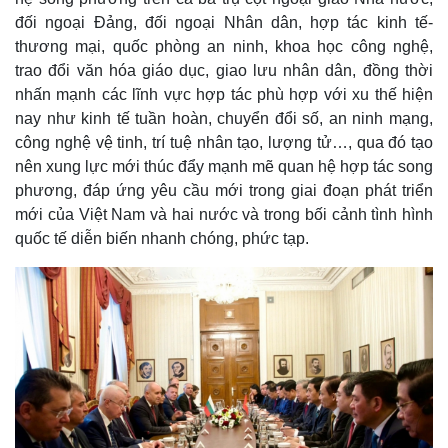
đối ngoại Đảng, đối ngoại Nhân dân, hợp tác kinh tế-
thương mại, quốc phòng an ninh, khoa học công nghệ,
trao đổi văn hóa giáo dục, giao lưu nhân dân, đồng thời
nhấn mạnh các lĩnh vực hợp tác phù hợp với xu thế hiện
nay như kinh tế tuần hoàn, chuyển đổi số, an ninh mạng,
công nghệ vệ tinh, trí tuệ nhân tạo, lượng tử…, qua đó tạo
nên xung lực mới thúc đẩy mạnh mẽ quan hệ hợp tác song
phương, đáp ứng yêu cầu mới trong giai đoạn phát triển
mới của Việt Nam và hai nước và trong bối cảnh tình hình
quốc tế diễn biến nhanh chóng, phức tạp.
Kinh tế
Thị trường
Bất động sản
Giá vàng
Khởi nghiệp
Tiêu dùng
Tỷ giá
Chứng khoán