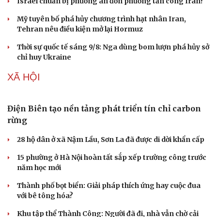
thống thông quan tự động
THẾ GIỚI
Đức từ chối tăng dự trữ khí đốt, châu Âu lo mùa
đông khắc nghiệt
Mỹ gấp rút tăng sản xuất vũ khí vì chiến sự Iran
Israel chuẩn bị phương án đơn phương tấn công Iran?
Mỹ tuyên bố phá hủy chương trình hạt nhân Iran,
Tehran nêu điều kiện mở lại Hormuz
Thời sự quốc tế sáng 9/8: Nga dùng bom lượn phá hủy sở
chỉ huy Ukraine
XÃ HỘI
Điện Biên tạo nền tảng phát triển tín chỉ carbon