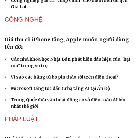
đến sản phẩm du lịch độc đáo
Vì sao lượng khách Philippines đến Việt Nam tăng
trưởng vượt bậc?
Những hương vị đưa TP.HCM thành thiên đường ẩm
thực đường phố hàng đầu thế giới
Nối đà tăng trưởng, du lịch Vĩnh Long hấp dẫn khách
quốc tế
Công nghiệp giải trí "chắp cánh" cho điểm đến du lịch
Gia Lai
CÔNG NGHỆ
Giá thu cũ iPhone tăng, Apple muốn người dùng
Du lịch
Podcast
lên đời
Tư vấn
Câu chuyện thời sự
Săn Tour
Đọc truyện đêm khuya
Các nhà khoa học Nhật Bản phát hiện dấu hiệu của “hạt
check-in
Cửa sổ tình yêu
ma” trong vũ trụ
Kể chuyện cho bé