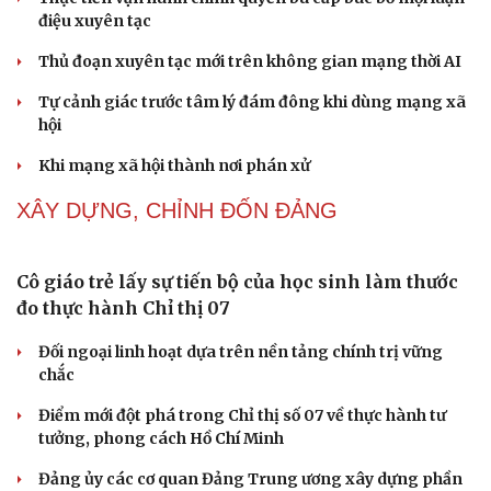
Khi mạng xã hội thành nơi phán xử
NHẬN DIỆN SỰ THẬT
Thành tựu nhân quyền ở Việt Nam: Sự thật được
chứng minh qua những số liệu cụ thể
Thực tiễn vận hành chính quyền ba cấp bác bỏ mọi luận
điệu xuyên tạc
Thủ đoạn xuyên tạc mới trên không gian mạng thời AI
Tự cảnh giác trước tâm lý đám đông khi dùng mạng xã
hội
Khi mạng xã hội thành nơi phán xử
XÂY DỰNG, CHỈNH ĐỐN ĐẢNG