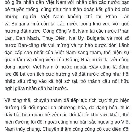
bó giữa nhân dân Việt Nam với nhân dân các nước bạn
bè truyền thống, cũng như tinh thần đoàn kết, gắn bó của
những người Việt Nam không chỉ tại Phần Lan
và Bulgaria, mà còn tại các nước trong khu vực với quê
hương đất nước. Cộng đồng Việt Nam tại các nước Phần
Lan, Đan Mạch, Thuỵ Điển, Na Uy, Bulgaria và một số
nước Ban-căng rất vui mừng và tự hào được đón Lãnh
đạo cấp cao nhất của Việt Nam sang thăm, thể hiện sự
quan tâm và động viên của Đảng, Nhà nước ta với cộng
đồng người Việt Nam ở nước ngoài. Đây cũng là động
lực để bà con tích cực hướng về đất nước cũng như hội
nhập sâu rộng vào xã hội sở tại, trở thành cầu nối hữu
nghị giữa nhân dân hai nước.
Về tổng thể, chuyến thăm đã tiếp tục tích cực thực hiện
đường lối đối ngoại đa phương hóa, đa dạng hóa, thúc
đẩy hài hòa quan hệ với các đối tác ở khu vực khác, thể
hiện đường lối đối ngoại cũng như bản sắc ngoại giao Việt
Pháp luật
Quân sự - Quốc phòng
Nam thủy chung. Chuyến thăm cũng củng cố cục diện đối