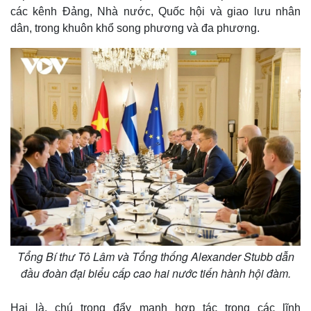
Thể thao
Ô tô - Xe máy
các kênh Đảng, Nhà nước, Quốc hội và giao lưu nhân
dân, trong khuôn khổ song phương và đa phương.
Bóng đá
Ô tô
Lịch thi đấu bóng đá
Xe máy
Thế giới thể thao
Tư vấn
eSports
Hậu trường
Tổng Bí thư Tô Lâm và Tổng thống Alexander Stubb dẫn
đầu đoàn đại biểu cấp cao hai nước tiến hành hội đàm.
Hai là, chú trọng đẩy mạnh hợp tác trong các lĩnh