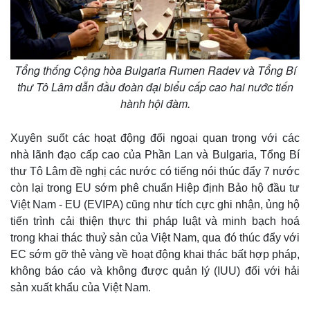
Giá cà phê
Tổng thống Cộng hòa Bulgaria Rumen Radev và Tổng Bí
thư Tô Lâm dẫn đầu đoàn đại biểu cấp cao hai nước tiến
hành hội đàm.
Xuyên suốt các hoạt động đối ngoại quan trọng với các
nhà lãnh đạo cấp cao của Phần Lan và Bulgaria, Tổng Bí
thư Tô Lâm đề nghị các nước có tiếng nói thúc đẩy 7 nước
còn lại trong EU sớm phê chuẩn Hiệp định Bảo hộ đầu tư
Việt Nam - EU (EVIPA) cũng như tích cực ghi nhận, ủng hộ
tiến trình cải thiện thực thi pháp luật và minh bạch hoá
trong khai thác thuỷ sản của Việt Nam, qua đó thúc đẩy với
EC sớm gỡ thẻ vàng về hoạt động khai thác bất hợp pháp,
không báo cáo và không được quản lý (IUU) đối với hải
sản xuất khẩu của Việt Nam.