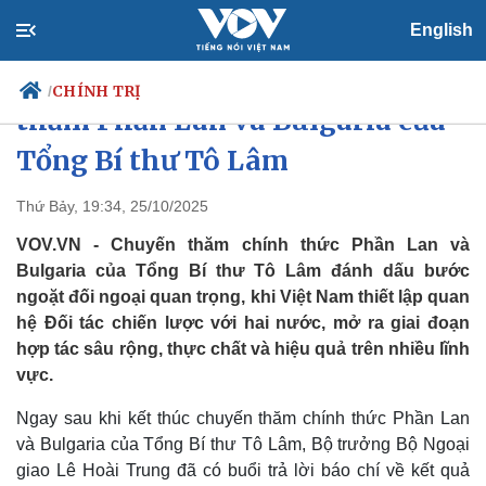
English
Dấu ấn ngoại giao qua chuyến
CHÍNH TRỊ
/
thăm Phần Lan và Bulgaria của
Tổng Bí thư Tô Lâm
Chính trị
Xã hội
Thứ Bảy, 19:34, 25/10/2025
Đảng
Tin 24h
VOV.VN - Chuyến thăm chính thức Phần Lan và
Tổ chức nhân sự
Dự báo thời tiết
Bulgaria của Tổng Bí thư Tô Lâm đánh dấu bước
Quốc hội
Giáo dục
ngoặt đối ngoại quan trọng, khi Việt Nam thiết lập quan
Nhận diện sự thật
Dấu ấn VOV
hệ Đối tác chiến lược với hai nước, mở ra giai đoạn
Việc làm
Biển đảo
hợp tác sâu rộng, thực chất và hiệu quả trên nhiều lĩnh
vực.
Ngay sau khi kết thúc chuyến thăm chính thức Phần Lan
và Bulgaria của Tổng Bí thư Tô Lâm, Bộ trưởng Bộ Ngoại
giao Lê Hoài Trung đã có buổi trả lời báo chí về kết quả