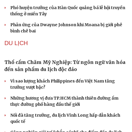
VĂN HÓA
“Spider-Man: Brand New Day” dẫn đầu doanh số
phòng vé Mỹ
Phong slư - “thư tình” bằng dân ca của người Tày
“Tiếp sức” cho công nghiệp văn hóa: Phát huy hiệu quả
Quỹ Văn hóa, nghệ thuật
Phó huyện trưởng của Hàn Quốc quảng bá lễ hội truyền
thống ở miền Tây
Phản ứng của Dwayne Johnson khi Moana bị giới phê
bình chê bai
DU LỊCH
Thổ cẩm Chăm Mỹ Nghiệp: Từ ngôn ngữ văn hóa