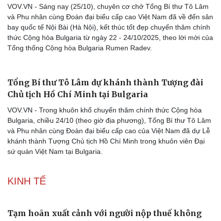
nước Lào
VOV.VN - Sáng nay (25/10), tại Trụ sở Trung ương Đảng, Tổng Bí
thư Tô Lâm đã tiếp Tổng Bí thư, Chủ tịch nước Lào Thongloun
Sisoulith nhân dịp tham dự Lễ mở ký Công ước của Liên Hợp
Quốc về chống tội phạm mạng tại Thủ đô Hà Nội.
Sức khỏe
Đời sống
Tổng Bí thư Tô Lâm về đến Hà Nội kết thúc tốt đẹp
Dinh dưỡng - món ngon
Nhà đẹp
chuyến công tác tại Bulgaria
Cây thuốc
Blog
Sản phụ khoa
Tình yêu - Gia đình
VOV.VN - Sáng nay (25/10), chuyên cơ chở Tổng Bí thư Tô Lâm
Nhi khoa
và Phu nhân cùng Đoàn đại biểu cấp cao Việt Nam đã về đến sân
Nam khoa
bay quốc tế Nội Bài (Hà Nội), kết thúc tốt đẹp chuyến thăm chính
Làm đẹp - giảm cân
thức Cộng hòa Bulgaria từ ngày 22 - 24/10/2025, theo lời mời của
Phòng mạch online
Tổng thống Cộng hòa Bulgaria Rumen Radev.
Ăn sạch sống khỏe
Tổng Bí thư Tô Lâm dự khánh thành Tượng đài
Chủ tịch Hồ Chí Minh tại Bulgaria
VOV.VN - Trong khuôn khổ chuyến thăm chính thức Cộng hòa