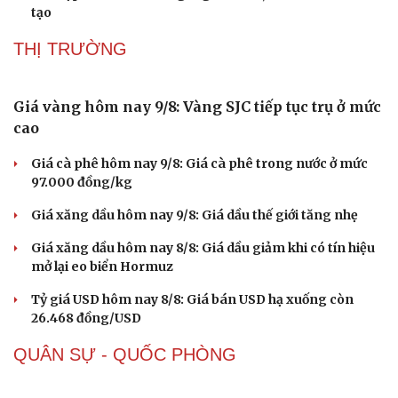
rừng
28 hộ dân ở xã Nậm Lầu, Sơn La đã được di dời khẩn cấp
15 phường ở Hà Nội hoàn tất sắp xếp trường công trước
năm học mới
Thành phố bọt biển: Giải pháp thích ứng hay cuộc đua
với bê tông hóa?
Khu tập thể Thành Công: Người đã đi, nhà vẫn chờ cải
tạo
THỊ TRƯỜNG
Văn hóa
Giải trí
Sân khấu - Điện ảnh
Nghệ sĩ
Giá vàng hôm nay 9/8: Vàng SJC tiếp tục trụ ở mức
Văn học
Thời trang
cao
Âm nhạc
Sao Việt
Di sản
Giá cà phê hôm nay 9/8: Giá cà phê trong nước ở mức
97.000 đồng/kg