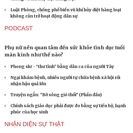
Đại biểu Quốc hội: Trao quyền lớn cho
Petrovietnam phải có “hàng rào” kiểm soát
Đề xuất tăng tuổi nghỉ hưu sĩ quan quân đội, tùy đặc thù
từng vị trí
Đại tướng Phan Văn Giang: Cấp phép UAV phải gắn với
định danh để bảo vệ bầu trời
ĐBQH đề xuất nhiều giải pháp hoàn thiện Luật phòng
chống vũ khí hủy diệt hàng loạt
Luật Phòng, chống phổ biến vũ khí hủy diệt hàng loạt
không cản trở hoạt động dân sự
PODCAST
Phụ nữ nên quan tâm đến sức khỏe tình dục tuổi
mãn kinh như thế nào?
Cải chính
Phong slư - “thư tình” bằng dân ca của người Tày