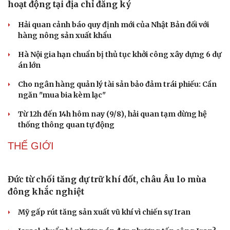
Bulgaria, chiều 24/10 (theo giờ địa phương), Tổng Bí thư Tô Lâm
và Phu nhân cùng Đoàn đại biểu cấp cao của Việt Nam đã dự Lễ
khánh thành Tượng Chủ tịch Hồ Chí Minh trong khuôn viên Đại
sứ quán Việt Nam tại Bulgaria.
KINH TẾ
Tạm hoãn xuất cảnh với người nộp thuế không
hoạt động tại địa chỉ đăng ký
Hải quan cảnh báo quy định mới của Nhật Bản đối với
hàng nông sản xuất khẩu
Hà Nội gia hạn chuẩn bị thủ tục khởi công xây dựng 6 dự
án lớn
Cho ngân hàng quản lý tài sản bảo đảm trái phiếu: Cần
ngăn "mua bia kèm lạc"
Từ 12h đến 14h hôm nay (9/8), hải quan tạm dừng hệ