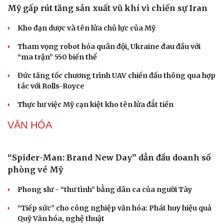
Giá xăng dầu hôm nay 9/8: Giá dầu thế giới tăng nhẹ
Giá xăng dầu hôm nay 8/8: Giá dầu giảm khi có tín hiệu
mở lại eo biển Hormuz
Tỷ giá USD hôm nay 8/8: Giá bán USD hạ xuống còn
26.468 đồng/USD
QUÂN SỰ - QUỐC PHÒNG
Mỹ gấp rút tăng sản xuất vũ khí vì chiến sự Iran
Kho đạn dược và tên lửa chủ lực của Mỹ
Tham vọng robot hóa quân đội, Ukraine đau đầu với
“ma trận” 550 biến thể
Đức tăng tốc chương trình UAV chiến đấu thông qua hợp
tác với Rolls-Royce
Thực hư việc Mỹ cạn kiệt kho tên lửa đắt tiền