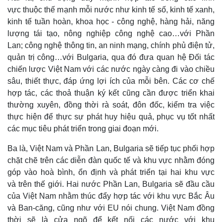
vực thuộc thế mạnh mỗi nước như kinh tế số, kinh tế xanh,
kinh tế tuần hoàn, khoa học - công nghệ, hàng hải, năng
lượng tái tạo, nông nghiệp công nghệ cao…với Phần
Lan; công nghệ thông tin, an ninh mạng, chính phủ điện tử,
quản trị công…với Bulgaria, qua đó đưa quan hệ Đối tác
chiến lược Việt Nam với các nước ngày càng đi vào chiều
sâu, thiết thực, đáp ứng lợi ích của mỗi bên. Các cơ chế
hợp tác, các thoả thuận ký kết cũng cần được triển khai
thường xuyên, đồng thời rà soát, đôn đốc, kiểm tra việc
thực hiện để thực sự phát huy hiệu quả, phục vụ tốt nhất
các mục tiêu phát triển trong giai đoạn mới.
Ba là, Việt Nam và Phần Lan, Bulgaria sẽ tiếp tục phối hợp
chặt chẽ trên các diễn đàn quốc tế và khu vực nhằm đóng
góp vào hoà bình, ổn định và phát triển tại hai khu vực
và trên thế giới. Hai nước Phần Lan, Bulgaria sẽ đầu cầu
của Việt Nam nhằm thúc đẩy hợp tác với khu vực Bắc Âu
và Ban-căng, cũng như với EU nói chung. Việt Nam đồng
thời sẽ là cửa ngõ để kết nối các nước với khu