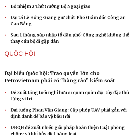
2 đối tượng lừa đảo hơn 7 tỷ đồng bằng thủ đoạn "vay
đáo hạn ngân hàng"
TỔ CHỨC NHÂN SỰ
Quảng Trị đưa cán bộ về làm việc tại trung tâm
hành chính - chính trị tỉnh
Cà Mau bổ nhiệm 3 phó giám đốc sở
Bổ nhiệm 2 Thứ trưởng Bộ Ngoại giao
Đại tá Lê Hồng Giang giữ chức Phó Giám đốc Công an
Cao Bằng
Sau 1 tháng sáp nhập tổ dân phố: Công nghệ không thể
thay cán bộ đi gặp dân
QUỐC HỘI