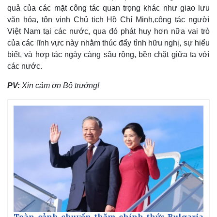
quả của các mặt công tác quan trọng khác như giao lưu
văn hóa, tôn vinh Chủ tịch Hồ Chí Minh,công tác người
Việt Nam tại các nước, qua đó phát huy hơn nữa vai trò
của các lĩnh vực này nhằm thúc đẩy tình hữu nghị, sự hiểu
Doanh nghiệp
Công nghệ
biết, và hợp tác ngày càng sâu rộng, bền chặt giữa ta với
Thông tin doanh nghiệp
Sành điệu
các nước.
Doanh nghiệp 24h
Tin Công nghệ
Doanh nhân
Trải nghiệm
PV:
Xin cảm ơn Bộ trưởng!
Vì cộng đồng
Chuyển đổi số